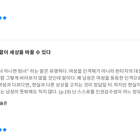
적이었다고 했지만 아마 여건이 되었다면 초판본에 근접하는 수준에서 멈추지
았을까 싶다.책에는 저자가 수집하게 된 양장본 책들의 사진이 실려 있는데
많은 주인들에게 많은 사랑을 받은 것 같아 보였다. 그러나 솔직히 나는 그
각은 전혀 들지 않았다. 난 그저 읽기 좋게 잘 편집되고 총 천연색의 그림이
비싼 책 한 권에 들어가는 값으로 책을 여러 권 살 터다. 이렇게 온 집안의 노새처럼 부려지
문학에 뜻을 두었습니다. 아마도 아버지에 대한 애증 때문일 것입니다. 네 
에게 인정받고 싶다, 사랑받고 싶다는 역설적인 욕망이 강하게 작동했겠지
이긴 하지만 어쨌든 어린 시절 올컷의 집엔 에머슨, 소로, 호손과 같은 당
람이 세상을 바꿀 수 있다
리그에 동경심을 가지고 있었습니다. 온갖 집안일로도 모자라 집안 형편을 
되는 일들을 닥치는 대로 하면서도 올컷은 꾸준히 글을 써서 잡지에 기고하며
녀 아니면 탕녀" 라는 말은 유명하다. 여성을 인격체가 아니라 판타지의 대
았지만, 올컷의 이야기는 너무나 충격적이고 슬프고 마음 아팠다. <작은 아
럼 그렇게 바라보지 않을 것인데 말이다. 왜 남성은 여성을 동등한 인격으로
 자신을 투영시킨 인물인데, 글쓰기를 좋아하거나 씩씩한 점 등은 닮았으나
여성과 다르다면, 현실과 다른 상상을 고치는 것이 정답일 터. 하지만 현실의
 그렇지 못했다. 무능하고 천박한 데다 이기적인 아버지 밑에서 올컷은 온갖
지 않다. (p.19) 난 스스로를 인권감수성이 어느 정도는 높은 사람이라 생
집안일을 떠맡고 그도 모자라 삯바느질에 가정교사 일 등등 돈을 벌기 위해서
읽으면서 예술작품과 그 작가의 상관관계에 따른 의문에는 잠시 주춤하였다.
미술관
 아씨들>을 비롯한 몇 권의 책이 엄청난 돈을 벌어들이자 온 가족이 거기에 
의 요소를 품고 있을 때, 그것은 오로지 예술일 뿐이므로 면책 취급을 받아
이 진 빚을 갚고 집도 더 넓은 곳으로 옮기는 등 가족에 헌신을 다한다. 그
(?)은 차별적 요소를 담아서는 안 되고, 만일 잘못을 저질렀다면 책임을 지
 임종의 순간을 맞으며 올컷에게 '같이 가자'는 말을 하고, 올컷은 이틀 뒤 
지만 동시대인이 아니면 그렇게까지 할 수 없지 않을까라고 생각해왔다. 
 있는데 마크 트웨인은 재수없었고, 루이스 캐럴과 안데르센은 혐오스러웠
<바람과 함께 사라지다>가 흑인에 대한 인종차별적인 내용을 담고 있다는
의 성공을 축하해 주고 싶었다. 내가 특히 좋아하는 <초록지붕집의 앤>의 
 나는 그 작품을 좋아해오고 있었기 때문이다.미국의 흑인들이 처음으로 자
 아니었지만 마찬가지로 안타까웠다.그들 작품의 내용을 알고 있기 때문에 