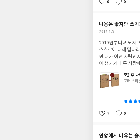
명히 스스로 앞서나가
0
0
좋
댓
작
삶과의 간극이 더욱 
있었을 것이다. 있을
아
글
성
시스의 신기루나 영원
인 내용을 담고 있는
요
일
에 지나지 않는 것이다
기이고, 여전히 성차
내용은 좋지만 쓰기
게 하는 과정인 동시에 
면 괜찮은 작품임을 
작
2019.1.3
어른이 된다는 것은 
는 일들은 다른 일 
성
건들을 다른 사람들과
적 요소는 이제 고쳐
2019년부터 써보자고
일
한 의무와 책임도 어
없다.그렇다고 차별이
스스로에 대해 말하라
놀이 속에서 타인과의
를 기억하는 메모리얼 매개체와 같은 역할도 
면 내가 어떤 사람인지
일시됩니다. 성장이 
상태로 수사받을 수 
이 생기거나 두 사람에
붕괴한다는 점에서 한
돌아다니게 해줘야 한
어둔 게 있다면 추억
는 수많은 악의 그림자, 그리고 죽음 그 자
5년 후 나
닐 수 있어야 인권이
편하다. 특히 왼쪽 페
오면 흥미가 떨어지게
글
포터 스타
로 보면, 그것이 원칙이다. 우리 마
문에 손이 용지 바깥
쓴
있게 읽을 수 있었다
로는 그 안에 담긴 인
페이지만 할당했더라도
이
의 면면 또한 알맞게
의 아픔만 아픔이 아니
까지의 과정도 짤막하
적 시선과 성차별적 
도 같다. 소설가가 훌륭한 작품 하나를 써낼 때마다 다차원 우주 어딘가에서 그 작품 세계가 실제 세계로 탄생하는 게
외에서의 인종차별이나
7
0
아닐까 하는 생각을 가
좋
댓
작
어주는, 역사가 오래
아
글
성
일이 일어나고 있을 
있듯이 우리는 세상을
요
일
면에 동화처럼 아름답
별과 불합리한 일들에
연암에게 배우는 슬
은 누구나 고비를 넘
스스로 먹을 용기를 