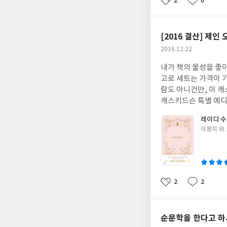
2
0
좋
댓
작
을 갖지 않는다. 자
보니 억지로 덮어두고
아
글
성
생도 동물이나 곤충과 갖는 식물의
도 성장해가지만 내부에
요
일
이 말벌의 암컷과 비
는 날까지 떠나보내지 못할 거라는 걸 알겠다. 성장은 
[2016 결산] 제
어 있다. 즉, 해머오
를 맨몸으로 맞으며 
작
2016.12.22
충도 꽃가루를 운반해야
통은 흔적을 남긴다.
성
양의 주둥이로 꽃꿀을 
데기의 허물일 것이다
내가 책의 물성을 좋아
일
럽게 보지만, 식물 처지에
다. 그러나 이따금 수
고로 세트는 가격이 
것도 아니고 의무가 있
다. 제제는 뽀르뚜가 아저씨를 잃고 한층 더 성장했을 것이다. 성장한다는 건 좋은 거지만 성장의 고통이 존재의 뿌리
람도 아니건만, 이 캐
여 꽃가루를 운반하게 
마저 흔들 때는 과연 
캐스키드슨 특별 에디
로 행동하는데도 많은
차라리 성장하지 않는 
름다운 책의 만듦새와
얻기보다 정직하게 서로 돕는
레이디 수
하고 싶어도 피할 수 없는 일들이 있
훌륭한 옷을 입고 독
로 바라기만 하는 것
글
이봉지 외 
어두고 살 것이다. 
>, <샌디턴>의 세 
쓴
과연 식물이 지구상의 진정한 패자인 이유라 할 만하다
나도 상처를 완전히 치
오스틴의 팬이라면 당
이
인간이 멸망으로 향해 
것이다. 하지만 언제까
피운다. 그러다 그 
은 내용이 무척이나 
것이 그냥 거기 있음
지만, 시동생의 아내
끊기는 듯한 느낌이 들
이테와 옹이의 존재를
속는다. 특히 버넌 
2
2
고 빠져들어 읽다보니
좋
댓
작
레더리카의 남편감으로
아
글
성
너무 짧은 것보다는 
지널드에게 도움을 요
요
일
을 풀어주고는 런던으
순문학을 한다고 하
남자의 아내에게 그간