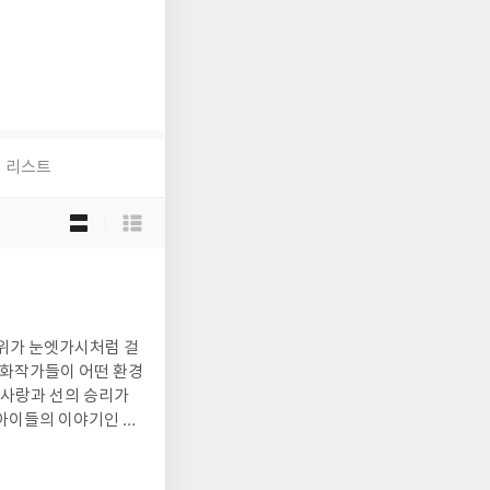
리스트
목
록
보
기
선
택
따위가 눈엣가시처럼 걸
 동화작가들이 어떤 환경
 사랑과 선의 승리가
 아이들의 이야기인 것
 것이다. 저자는 해
본 수집보다는 책을 읽