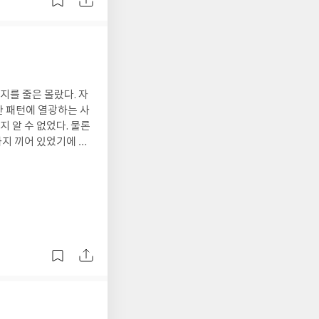
물과 인간의 기묘한 공
 먹어갈수록 몸도 마음
를 영원히, 아마도 죽
에게 꽃가루가 붙게 되
이다. 한편 곤
한 옹이를 남기듯이 고
꽃에 앉아 긴 빨대 모
 나이테이자 옹이, 번
름다운 나비를 사랑스
 것처럼 느껴지기도 한
지를 줄은 몰랐다. 자
맺은
히 진물이 나고 아프
한 패턴에 열광하는 사
자연계에서도 곤충을 속
 알 수 없었다. 물론
모든 생물이 이기적으
게 힘들다. 그럴 바엔
지 끼어 있었기에 아
속여 단기적으로 이득을
건들에 휘말린다. 피
한 작가의 모든 작품이
을 비롯해 <왓슨 가족
들의 끈기와 생명력은
 벗어두었겠지. 제제도
이다. 그러므로 제인
고통에 눈을 붉히게 될
던에서 유부남과 바람을
도 궁금하다. 이 책
 과거의 상처임을, 그
상한 귀부인으로 행세하
문에 읽다가 자꾸 맥이
나 자신에게 새겨진 나
같이 수전의 겉모습에
 되기도 한다. 그리
 관계는 수전이 딸 프
. 그럼에도 불구하고
하는 프레더리카가 레
널드를 잘 달래어 기분
 수전과 바람을 피우는
다시 작은 아버지의 집