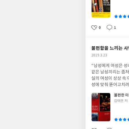
는 게 더 중요한 목
쓴
에 눈독을 들이지 않
이
무색할 만큼 말끔해서 
지거나 갖고 싶다는 생
화책이 더 좋다. 그리고 그런 
0
1
좋
댓
작
는 가운데서도 올컷은 
아
글
성
신을 싫어하는 아버지
요
일
지의 교유 관계 때문
불편함을 느끼는 사
고 올컷은 그들만의 
작
2019.3.23
가정 교사 등 돈이 
성
니다.(p. 35) 맨 처음 실린 동화작가는 <작은 아씨들>의 저자 루이자 메이 올컷이다. 동화작가들의 삶까지 동화 같을
"남성에게 여성은 성
일
것이라고 생각지는 않
같은 남성끼리는 좀처
운데 둘째 조가 올컷
실의 여성이 상상 속 
받는 것과 달리 올컷은
성에 맞춰 뜯어고치려는 남성이 뜻밖에도 적
을 앓는 어머니 대신 
각하지만, 이 책을 
불편한 
그러다 올컷의 <작은
차별, 장애인차별 등
글
김태권 저
도 하건만 올컷은 가족
나는 동시대인의 예술
쓴
던 해에 그의 아버지가
야 마땅하다고 생각하
이
외에도 여러 작가들이
문학작품이자 영화인 
스티븐슨은 <보물섬>
"그럼에도 불구하고"
고메리는 올컷 만큼은