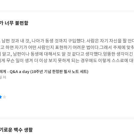
 자유를 만끽하는 이들도 있었겠지만, <바람~>에서처럼 "주인"의 곁을 
컸다. 제 아무리 아름답고 사랑스러운 세계를 창조했다한들 막막한 사막 지
 법한 일이긴 하니 작품 자체가 인종차별까지는 아니라고 생각하고 싶다. 
히 가 닿을 수 없는 무지개의 끝자락처럼 동화의 세계는 그들에게도 실제로
 니코스 카잔차키스의 <그리스인 조르바>를 싫어한다.책이 쓰인 시대를 생
. 이 책을 통해 간극의 너비를 확인하는 일은 나로 하여금 동화 세계와 현
별이 남아있는 지금을 생각하면 추천도서로 선택받는 것 역시 있을 법하며
가 너무 불편함
나 역시 아이들의 세계에서 추방당한 존재임을 슬프게 재발견하는 일이었다. 그렇다면 
아는데도.내가 당사자가 아니기 때문에 옹호하고 싶은 일과, 내가 당사자이
즐겁지도 순수하지도 희망적이지도 않은 일이라는 뜻이 됩니다. 어른은 의식
같으면서도 사실은 똑같은 일이다. 동시대인이 아니기에 그 작가들과 작품들
의 투쟁을 통해 쟁취해야 하는 전쟁터에 서 있습니다. 게다가 자신에게 기
질 수는 없겠지만, 그것들을 접할 때마다 마음이 짠해지는 대상자들은 복잡
 남편 것과 내 것, 나아가 동생 것까지 구입했다.
사람은 자기 자신을 잘 
깨에 짊어져야 합니다. 자신의 속내를 그대로 드러내 보여서도, 만만하게 보
 넘쳐나는 예술작품들을 모조리 태워버릴 수도 없는 일이니 말이다. 또한 
고 하면 자기가 어떤 사람인지 표현하기 어려운 법이다.
그래서 주제에 맞춰
 관계는 지옥이 되고 삶은 거짓의 성채로 변하기 쉽습니다.따라서 어른이 
할 것이다. 여론의 뭇매를 맞을 끔찍한 사건의 용의자라 하더라도 불구속
 알고, 남편이나 동생에 대해서도 알 것 같다고 생각했다.
엉뚱한 생각이긴 
종내에는 죽음으로 이어진다는 점에서 자연적 죽음을 의미하기도 하고, 어
있어야 하며, 정해진 형량만 채우면 감옥에서 내보내야 하고, 전자발찌를 
게 무슨 일이 생겨 더 이상 보지 못하게 되는 경우에도 이렇게 스스로에 대
 시기의 죽음을 의미하기도 합니다. 피터 팬이 거부하는 것은 어른이 되는 
다. 어떤 분들에게는 거북할지 모른다. 재범의 가능성이 높은 강력범이라도
하기 좋을 것 같다고도 생각했다.
하지만 책(이라 해야 하나?)이 너무 작고 
체입니다.(p. 133) 여러 권의 책에 대해 다루는 경우 내가 모르는 작품이 나
에게 - Q&A a day (10주년 기념 한정판 필사 노트 세트)
 보장되는 사회라는 사실, 받아들이지 못할 분들이 많을 것이다. 그러나 
이지에 쓸 때는 높이가 있어 밑에 뭘 받쳐야 하고 오른쪽 페이지에 쓸 때는 
 되는데, 이 책에 나오는 작품들은 모두 어릴 때 접해보았거나 익히 아는 
일 저
음이 아무리 불편해도 말이다.(p.140) 나는 여전히 <바람~>을 좋아하겠지만 앞으
으로 밀릴까 걱정되었다.
이왕이면 작은 노트 사이즈로 만들어 하루 한 페이
. 저자가 동화의 내용을 적절히 상기시키는 동시에 해당 동화에 영향을 끼쳤
종차별적 요소를 좀 더 날카롭게 인지하고 흑인들이 그 작품에 대해 갖는 감
 두께가 좀 줄지 않았을까 아쉽다.
 소개하고 있어 지루하지도 않았다. 판본마다 다른 삽화가에 대한 이야기도
라는 점을 다시 한번 명확히 새겨본다. 이 책은 주로 미술 관련 예술작품에
게 들려주어 무척 흥미로운 책이었다. 다른 동화에 대해 다루는, 저자의 책
시선, 계급차별적 시선, 장애인차별적 시선 등을 폭넓게 아우른다.나 역시 
 국내외에서의 성차별, 소시민으로서 계급차별 등에서 자유로울 수는 없다
끔 한다. 나는 책을 다 읽고 책장을 덮었지만, 그 세계에서는 하나의 사건
된 차별에 대한 이야기들이 안타까우면서도 사이다를 마시듯 시원했고 재미
거라는 생각 말이다.그렇다면 슬프고 비극적인 세계가 존재하게 되리란 것이
 살며 마주하는 상황들에 불편한 마음을 가져야 한다고 생각한다. 다른 사
고 행복하고 즐거운 세계도 있으리란 생각이 위안을 준다. 물론 어느 세계
 함께 화내고 개선방법을 찾아야 한다.진실을 보게 하는 "빨간 약"은 저절
기로운 백수 생활
어야 하는 점에서는 변함이 없다. 그래도 험난한 산을 넘은 다음에 또 다시
내고 받아들여야 보이는 것이 있는 법이다. 부디 오로지 나의 안녕과 편함만