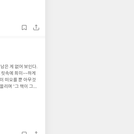
이 어느 한 가지 이
흐름의 결과이기도 하
라워 한 바가 있다.
 그 안에서 치열하게
책을 읽으며 새삼스레
 있으면 활성을 잃어
으로 운반하는 레그헤모
질이 있어, 폐에서 체
 남은 게 없어 보인다.
과 유사한 성질이 있
머릿속에 희미~~하게
이 떠오를 뿐 아무것
올리며 '그 책이 그런
 되지 않기 위해 특유
입한 것도 엉겁결에,
갖췄다. 또한 생식을
번쩍'한 요즘 책들 사
척 향기를 풍겨 곤충을
린시절의 추레한 꿈 같
지키기 위해 만들어낸
갈취당한다는 것이 재
 얘기를 나누며 제제의
재배되기 때문에 자신
니, 어린 시절을 생각
질이 어떻게 되든 관심
의 거울에 비춰서 바라