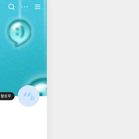
저
장
팔로우
대
표
사
진