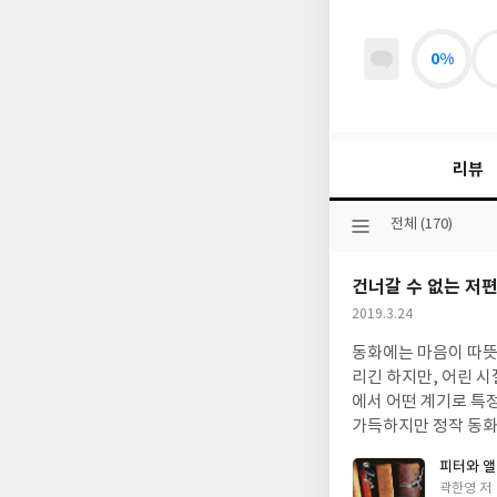
0%
리뷰
선
전체 (170)
택
된
건너갈 수 없는 저
분
류
작
2019.3.24
성
동화에는 마음이 따뜻
일
리긴 하지만, 어린 시
에서 어떤 계기로 특
가득하지만 정작 동화
과 달리 정작 동화작
피터와 앨
외에 거주하던 시절 
글
곽한영 저