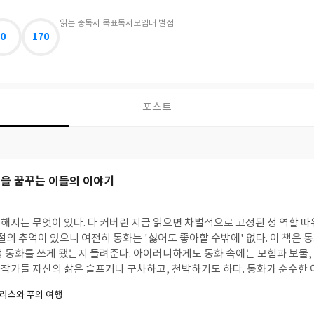
읽는 중
독서 목표
독서모임
내 별점
0
170
포스트
편을 꿈꾸는 이들의 이야기
해지는 무엇이 있다. 다 커버린 지금 읽으면 차별적으로 고정된 성 역할 
절의 추억이 있으니 여전히 동화는 '싫어도 좋아할 수밖에' 없다. 이 책은
정 동화를 쓰게 됐는지 들려준다. 아이러니하게도 동화 속에는 모험과 보물,
작가들 자신의 삶은 슬프거나 구차하고, 천박하기도 하다. 동화가 순수한
가는 아이들의 세계를 갈망하지만 거기서 영원히 쫓겨나버린 어른이기 때문일
리스와 푸의 여행
해외의 동화 '초판본에 근접하는' 고서를 수집하는 데에 열을 올렸다. 초판