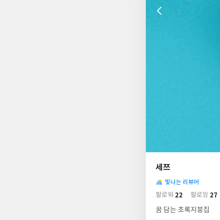
나
의
세쯔
님
사
의
빛나는 리뷰어
락
사
배
22
27
팔로워
팔로잉
경
락
꿈 담는 초록지붕집