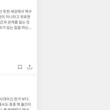
득한 세계였으면 좋겠
 부모 형제가 게토와
인 듯한 세상에서 백수
에 맞선 영웅이 아니어
것이 아니라고 위로한
비록 지금 당장 갇혀 있
시간과 관계를 잃는 짓
여유가 있는 일을 하는
해 어떤 단체는 어린아
적인 발전을 꾀하며 배
이 아이를 대상화하는
틈틈이 소개한다. 산
전방법이 고통을 진열하
삶을 결정짓는다. 외부의
로 전시되지 않더라도,
다음이 말이다. 언어도
 우리 사회는 성숙한
않으면 말의 행로, 생각
공은 혼밥만큼이나 위
식이 자기 안에서 맴돌
) 연암은 백
 나이들어 생계를 위
있었으나, 자기 삶에서
그는 주변인들의 사랑을
살지만 속세의 때에 절
 한편 드는 생각은,
시대이긴 한가 보다.
 것이다. 연암 박지
에서도 종종 책 출간이
남자였고, 그를 롤모델