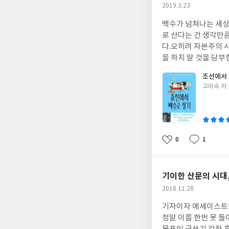
하드보일드한 세계보다
작
2019.3.23
고통에 눈 감은 채 "파란 약"을 택하는 짓은
다. 그리고 우리의 삶
성
그림을 그릴 때는 수
백수가 넘쳐나는 세상
일
수용소에 갇힌 세상에
로 산다는 건 생각만
도, 인간은 부당하게 
다.오히려 자본주의 
지 않을지라도 우리 역시 자유인은 아닌 것이다
을 하지 말 것을 당부
에 시달리는 제3세계
이들까지도 백수라고 
이의 고통받는 모습을
조선에서 
움에 도전할 수 있는 
것은 아닐까? 이를 
글
고미숙 저
다는 건 생각과 말과 
쓴
는 식이어서는 안 된
힘을 받아서 내적으로
이
우리는 여전히 타인의
숨 쉬고 배설하는 것 
가? (p.184)
의 전제가 바뀌기 어렵
험하다. 정말 박학다
0
1
좋
댓
작
다 고인 탓이다. 그러니 
아
글
성
수로 지내며 자식들에
요
일
해 관직을 하면서는 
기이한 산문의 시대
더 중요한 것들을 버
작
2018.11.28
한몸에 받았고 백성들
성
지 않은 채 우정을 
기자이자 에세이스트인 
일
그가 이런 삶을 살 수
정말 이름 한번 못 들
원은 조선시대의 숱한