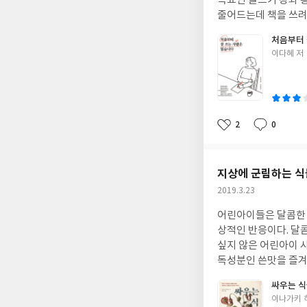
목표인 글쓰기 강좌 홍보가 심심찮게 보인다. 이다혜 작
로 삼고자 한다면 그의 뒤 그늘에
줄어드는데 책을 쓰려는
읽는 속도는 신통치 않
더 좋다는 사실을 뒤늦게
처음부터 
속이 멍한 게 한 글자
요새는 에세이나 다름이 없다 보니 재미
글
이다혜 저
할 필요는 없다. 독서
실력부터 선보이는 게 당연하다. 단순 정보만을 다루는 책은 이제 어떤 분야에
쓴
독서가 일상과 오버랩
있다. 그 재미가 초중반부에 주로 집중되어 있는 편인데, 글을 쓰는 데 대한 전반적인 이야기를 들려주다 보니 저자의
이
다.(p. 233) 저자는 우리 사회의 숱한 백수들로 하여금 그저 "백수"인 채로 골방에서 핸드폰이나 게임기만 붙들고 있
개인적 경험이 뒤섞였기 때문이다. 반면 후반부는 글을 쓰는 데 있어 좀 
지 말고 두 발로 세
러나 다른 책에서는 보지
보내본 적이 있는 나로선 이래저래 공감이
싶어서가 아니라 이다
2
0
좋
댓
작
가 적어서 아쉬웠고, 
쓰고 싶어 이 책을 선
아
글
성
이리 감탄문을 자주 
책이라는 게 묘한 매력
요
일
로를 정하지 못해 방황
지상에 군림하는 식
불어 <열하일기>가 읽고 싶어졌다. 연암의 모든 문장이 감동이지만, 올해
작
2019.3.23
이 하나 있다. 마지막
성
습니다."(p. 263)
어린아이들은 달콤한 
일
상적인 반응이다. 달
싶지 않은 어린아이 사이의 이해가 
독성분인 쓴맛을 즐겨
취향을 식물이 이해하기는 어려울 것이다. (p. 2
싸우는 
른, 식물의 이야기를 
글
이나가키 
뤘다면(가물가물하지만