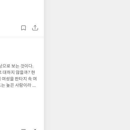
 않고 초판본 그 자체
, 닳았을지언정 시간이
 책들이 예쁘게 여겨
 들어간 이 시대의 동
자매 가운데 유독 자
요. 허영기 섞인 아버
대의 거인들이 드나들었
돕기 위해 삯바느질,
 전업 작가를 꿈꾸었습
상으로 보는 것이다.
씨들>의 네 자매 가
 대하지 않을까? 현
 조가 가족들에게 사랑
 여성을 판타지 속 여
 구박을 받는다. 병
도 모진 애를 쓴다.
예술이 인종차별 및 성
달려든다. 괘씸할 만
야 하는가?여기에 대해
러다 올컷이 56세가 되
는 동시에 비판 받아
스스로 목을 맨다. 그
하지만 내가 좋아하는
으며, 로버트 루이스
 부분에서 뜨끔했다.
작가인 루시 모드 몽
유롭게 되었을 때, 분
그 환상 세계와 그들