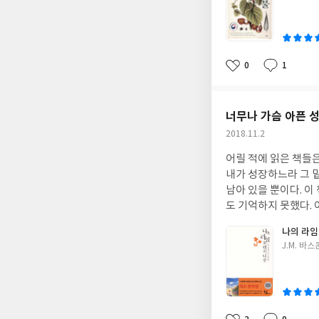
쓴
아가 공룡시대 공룡들
이
유만으로 이뤄진 것이
다는 점이 흥미롭다.
그저 세상을 둘러싸고
0
1
좋
댓
작
싸우고 협력하며 살아
아
글
성
몇 번이고 다시 감탄해버렸다. 뿌리혹박테리아가 공기 중의 질소를 추출하려면 엄청
요
일
를 만들어내려고 뿌리
너무나 가슴 아픈 
버린다. 즉, 산소는 반드시 있어야 
작
2018.11.2
의 산소는 재빨리 제
성
글로빈이라는 물질을 
어릴 적에 읽은 책들은
일
내 세포에 효율적으로
내가 성장하느라 그 
는 물질이다. 놀랍게도 콩과 식물의 신선한 뿌리혹을 잘라보면 피가 번진 것처럼 약간 붉은색으로 물들어 있다. 이것이
남아 있을 뿐이다. 
콩과 식물의 혈액, 레그헤모글로빈이다.(p. 96) 식
도 기억하지 못했다. 
세포까지 사멸시켜 세
내용이었던가?' 머리를
나의 라임
의 독성 물질을 생산
다른 책들을 결제하려다
글
J.M. 바
위해 곤충을 유혹하는
이에 끼어 있는 어릴 
쓴
속이고 꾀어 이용하는
은 느낌이었다) 간만에 읽어보자 싶어 장바
이
독성물질이나, 포식자
도. 하지만 이 책을 
미있다. 하지만 그렇
이야기를 자꾸 생각하다
의 유전자를 퍼뜨릴 
하면 그때의 나 자신