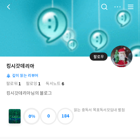
저
장
팔로우
나
의
킹시갓데리아
님
대
사
의
깊이 읽는 리뷰어
표
락
사
사
배
1
1
6
팔로워
팔로잉
독서노트
진
경
락
킹시갓데리아님의 블로그
읽는 중
독서 목표
독서모임
내 별점
0%
0
184
연
매
장