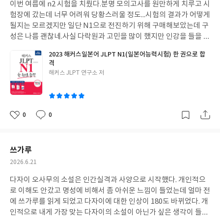
이번 여름에 n2 시험을 치뤘다.분명 모의고사를 원만하게 치루고 시
일
험장에 갔는데 너무 어려워 당황스러울 정도...시험의 결과가 어떻게
될지는 모르겠지만 일단 N1으로 전진하기 위해 구매해보았는데 구
성은 나름 괜찮네.사실 다락원과 고민을 많이 했지만 인강을 들을 수
도 있다는 생각에 해커스로 결정.겨울까지 힘내봐야지.
2023 해커스일본어 JLPT N1(일본어능력시험) 한 권으로 합
격
글
해커스 JLPT 연구소 저
쓴
이
0
0
좋
댓
작
아
글
성
요
일
쓰가루
작
2026.6.21
성
다자이 오사무의 소설은 인간실격과 사양으로 시작했다. 개인적으
일
로 이해도 안갔고 명성에 비해서 좀 아쉬운 느낌이 들었는데 얼마 전
에 쓰가루를 읽게 되었고 다자이에 대한 인상이 180도 바뀌었다. 개
인적으로 내게 가장 맞는 다자이의 소설이 아닌가 싶은 생각이 들었