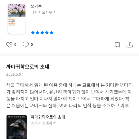
다. 최근들어 고향이 가진 의미와 무게감에 대해 많은 생각을 하게
쓰가루
되었는데 쓰가루 역시 다자이가 고향을 방문하는 일종의 로드트립
글
다자이 오사무 저
같은 느낌이 들어 재미있기도 하였다. 중반부는 조금 늘어지는 경향
쓴
이 있어서 읽기 힘들었지만 마지막 유모를 만나러 갈 수록 울림을 주
이
기도 해서 개인적으로 마음의 왕자 (민음사 쏜살문고)와 같이 다자
이 문학 중에 가장 좋은 인상을 받았다.
0
0
좋
댓
작
아
글
성
요
일
까마귀학으로의 초대
작
2026.5.9
성
책을 구매해서 읽게 된 이유 중에 하나는 교토에서 본 커다란 까마귀
일
가 잊혀지지 않아서다. 유난히 까마귀가 많이 보여서 신기했는데 여
행을 마치고 얼마 지나지 않아 이 책이 보여서 구매하게 되었다. 책
은 처음에는 까마귀와 신화, 여러 나라의 인식 등을 소개하고 이후 5
0p쯤 부터 넘어가면 본격적으로 들어가 골격이나 까마귀의 생활사
까마귀학으로의 초대
등을 소개한다. 생각보다 과학적인 부분을 설명하는 경우가 많아 단
글
스기타 쇼에이 저
순 겉핥기가 아니라 좋았다.
쓴
이