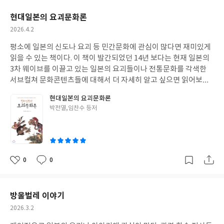
요
일
현대일본의 요괴문화론
작
2026.4.2
성
평소에 일본의 신도나 요괴 등 민간문화에 관심이 많다면 재미있게
일
읽을 수 있는 책이다. 이 책이 발간되었던 14년 보다는 현재 일본의
3차 웨이브를 이끌고 있는 일본의 요괴들이나 전통문화를 각색한
서브컬쳐 문화콘텐츠들에 대해서 더 자세히 알고 싶으면 읽어보는
것도 좋아보인다.
현대일본의 요괴문화론
글
박전열,임찬수 등저
쓴
이
0
0
좋
댓
작
아
글
성
요
일
방울벌레 이야기
작
2026.3.2
성