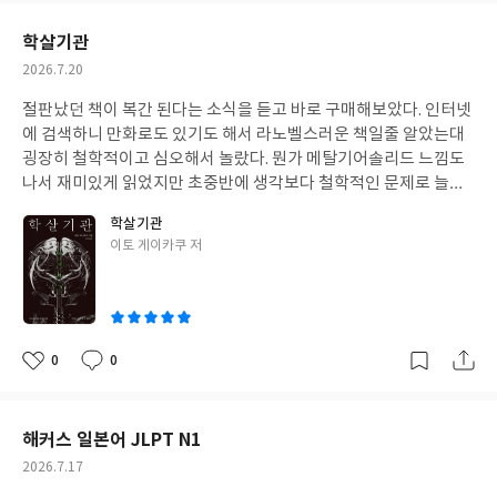
요
일
학살기관
작
2026.7.20
성
절판났던 책이 복간 된다는 소식을 듣고 바로 구매해보았다. 인터넷
일
에 검색하니 만화로도 있기도 해서 라노벨스러운 책일줄 알았는대
굉장히 철학적이고 심오해서 놀랐다. 뭔가 메탈기어솔리드 느낌도
나서 재미있게 읽었지만 초중반에 생각보다 철학적인 문제로 늘어
지는 구간도 있기 때문에 만약 시원한 도파민적 액션이나 호쾌하고
학살기관
스릴있는 스파이물을 원한다면 추천하기는 힘들다. 카프카에 촘스
글
이토 게이카쿠 저
키에 온갖 학자나 문학가들에 대한 이야기 뿐만 아니라 암울하거나
쓴
철학적인 이야기도 나오기때문에 가볍게 읽기에는 힘드나 개인적
이
으로는 감명깊게 읽었다.
0
0
좋
댓
작
아
글
성
요
일
해커스 일본어 JLPT N1
작
2026.7.17
성