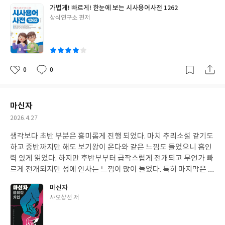
보는걸 추천합니다.
가볍게! 빠르게! 한눈에 보는 시사용어사전 1262
글
상식연구소 편저
쓴
이
0
0
좋
댓
작
아
글
성
요
일
마신자
작
2026.4.27
성
생각보다 초반 부분은 흥미롭게 진행 되었다. 마치 추리소설 같기도
일
하고 중반까지만 해도 보기왕이 온다와 같은 느낌도 들었으니 흡인
력 있게 읽었다. 하지만 후반부부터 급작스럽게 전개되고 무언가 빠
르게 전개되지만 성에 안차는 느낌이 많이 들었다. 특히 마지막은 허
겁지겁 마무리 시키며 모든 떡밥이 제대로 안풀린 느낌. 더 분량이
마신자
있으면서 완성 시켰으면 더 좋지 않았을까 라는 느낌이 든다.
글
샤오샹선 저
쓴
이