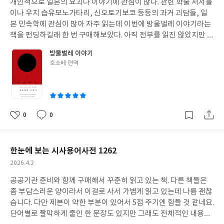
개인적으로 일본의 요괴나 이야기에 관심이 많다. 관련 학술 저서들
일
이나 우지 습유모노가타리, 신오토기보코 등등의 과거 괴담들, 일
본 민속학에 관심이 많아 자주 읽는데 이번에 방울벌레 이야기라는
책을 펀딩하길래 한 번 구매해보았다. 아직 전부를 읽진 않았지만 1/
3을 읽은 시점에서 좋았던 부분은 세련된 양장과 내용이였다. 양장
방울벌레 이야기
은 세련되었고 정말 고서같은 느낌이 난다. 특휘 양장 뒷부분은 우타
글
호소베 편역
가와 쿠니요시의 그림을 넣어 괴담서의 분위기를 한껏 뽐낸다. 내용
쓴
에 있어서는 앞서 말한 괴담서들과 비슷한 내용들도 있지만 상당 부
이
분 내가 읽었던 것들과는 다른 내용이라 흥미로웠다. 다만 아쉬웠던
점을 말하자면 어른의 사정 때문인 것인지는 몰라도 맨 첫장을 빼면
이야기 중반중반 삽화가 아예 없어서 조금 아쉬웠다. 화차의 이야기
0
0
좋
댓
작
가 있을 때 화차 그림이 있었더라면, 우부메를 얘기할 때 우부메 그
아
글
성
림이 있었다면 어땠을까 싶기도 하면서 서점의 고충도 이해가 가 크
요
일
게 실망했다거나 하진 않았다. 본인이 과거 민간 괴담, 설화에 관심
한눈에 보는 시사용어사전 1262
이 있다면 추천한다.
작
2026.4.2
성
공공기관 준비와 함께 구매해서 꾸준히 읽고 있는 책. 다른 책들은
일
좀 부담스러운 양이라서 이걸로 사서 가볍게 읽고 있는데 나름 괜찮
습니다. 다만 제본이 약한 부분이 있어서 5점 주기엔 힘들 것 같네요.
단어별로 짤막하게 줄인 한 문장도 있지만 그래도 전체적인 내용을