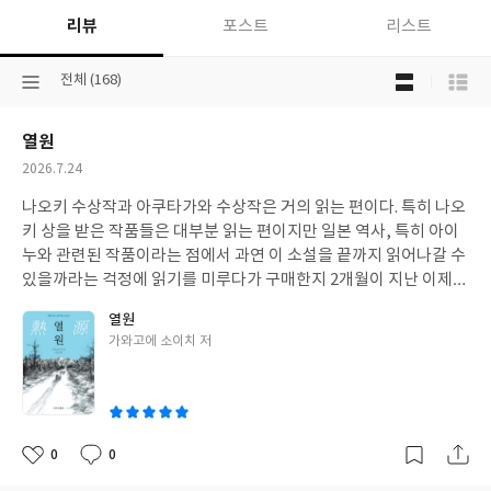
리뷰
포스트
리스트
목
선
전체 (168)
록
택
보
된
기
열원
분
선
류
택
작
2026.7.24
성
나오키 수상작과 아쿠타가와 수상작은 거의 읽는 편이다. 특히 나오
일
키 상을 받은 작품들은 대부분 읽는 편이지만 일본 역사, 특히 아이
누와 관련된 작품이라는 점에서 과연 이 소설을 끝까지 읽어나갈 수
있을까라는 걱정에 읽기를 미루다가 구매한지 2개월이 지난 이제서
야 읽었다. 간단하게 말하면 괜한 걱정이였다.420p 가 넘는 분량이
열원
지만 몰입도가 상당하여 빠르게 읽혔으며 주인공이 아이누족인 인
글
가와고에 소이치 저
물 뿐만 아니라 소련계 폴란드인이라고 해야하나, 유럽인 인물이 나
쓴
오기도 하여 놀란 감도 있었다.책 자체는 재미있었으나 오타가 너무
이
많아서 그 점은 아쉬웠다.
0
0
좋
댓
작
아
글
성