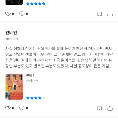
0
0
좋
댓
작
아
글
성
요
일
인비인
작
2026.7.3
성
사실 성해나 작가는 단요작가와 함께 눈여겨봤던 작가다. 다만 먼저
일
읽고 싶었던 책들이 너무 많아 그냥 존재만 알고 있다가 이번에 기담
집을 낸다길래 부랴부랴 사서 조금 읽어보았다. 솔직히 말하자면 취
향인 부분도 있고 별로인 부분도 있었다. 사실 공포성이 짙은 기담집
을 원했으나 딱히 그런건 없던건 아쉬웠다. 하지만 확실히 기묘한 이
인비인
야기를 담았다는 점에서는 좋았다.
글
성해나 저
쓴
이
0
0
좋
댓
작
아
글
성