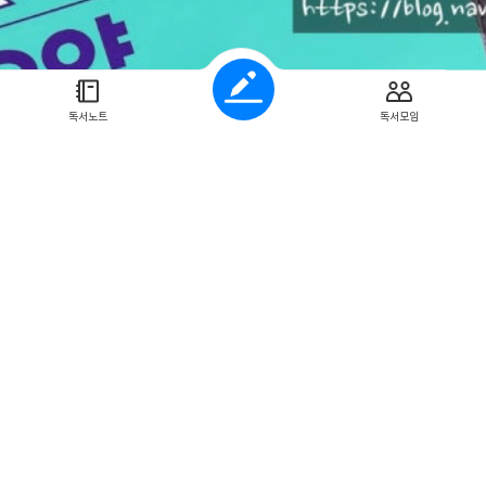
터 시험(CBT)형태로 이루어져 있다 최신 출제 경향을 분석하여각 영역별 꼭 알아
 문제, 치매요양 관련 문제가 수록되어 있다 보기 쉽게 큰 글자로 문제를 
가 편리하다 필기 문제부터 차근차근 풀어보았다 아직은 교육 이수 중이
지 훑어보는 느낌으로학습하였다 무엇보다 그림 문제가 마음에 든다선명한
 요양보호사 자격증은 국비지원이 가능하고학력이나 나이 제한 없
독서노트
독서모임
모님이 장기 요양 등급을 받았다면가족 요양보호사로 등록 가능하다 나에게
양보호사를 추천해 본다교육 이수 후 <원큐패스 요양보호사>모의고사 
감이 든다 공부를 안 해도 풀 수 있을 거란 생각은 절대 노노아리송한 문장
 많이 풀어 감을 익히고오답풀이도 하면서 시험 전 불안한 떨림과 시험 볼 때의 긴장
클럽 서평단 자격으로 도서를 제공받고 작성한 리뷰입니다
026원큐패스요양보호사실전모의고사15회#박지원#다락원