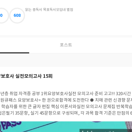
읽는 중
독서 목표
독서모임
내 별점
0
608
포스트
요양보호사 실전모의고사 15회
<원큐패스 요양보호사> 한 권으로합격에 도전한다 ● 치매 관련 신경향 문
편집 핵심 이론서와실전 모의고사 문제집 반복학습으로합격은 문제없
 있다 필기 문항은 요양보호론(요양보호와 인권, 노화와 건강증진,요
상황별 요양보호 기술)실기 문항은 요양보호에 관한 문제들이 나온다 객관식