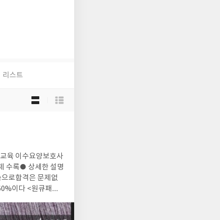
리스트
목
록
보
기
선
택
제 수록● 상세한 설명
(5지 선다형)은각 문