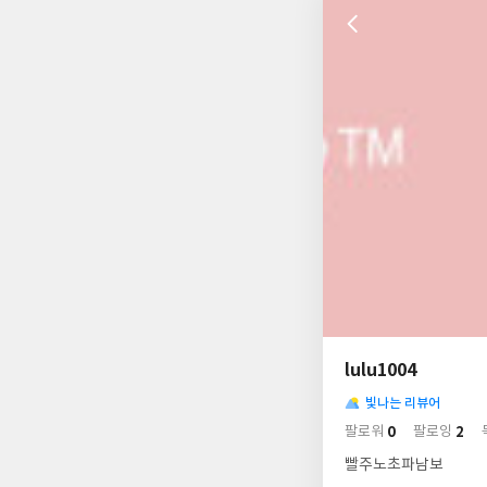
나
의
lulu1004
님
사
의
빛나는 리뷰어
락
사
배
0
2
팔로워
팔로잉
경
락
빨주노초파남보