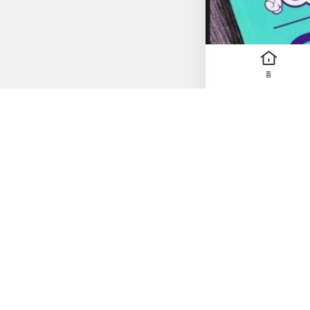
항당 1점씩 요양보호사 시험은 컴퓨
두어야 할 문제와그림
이 분리되어문제 풀이
라어떤 문제들이 나올
보호사의 역할을가상체험하는 느낌이 들 정도였다
홈
이 시작할 수 있다부
을 도전하고 싶다면요
도 가능할 것 같은 예
고사 풀이는 무조건 필수다문제를
감을<원큐패스 요양보호사>로 날려보자! 예스24 리뷰어 
#리뷰어클럽리뷰#2