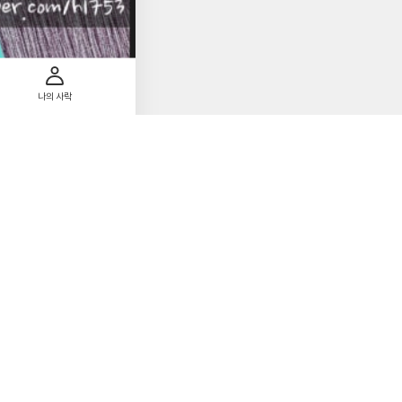
편집하고정답 및 해설
고이론이 부족한 상태
 그림으로 실제 요양
나의 사락
 도움 될만한 자격증
문제를 푼다면아마 만점
들이 쏟아져실전 모의
첨
8
부
된
사