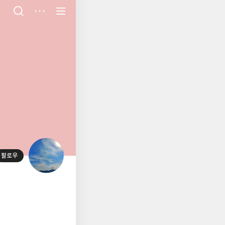
저
장
팔로우
대
표
사
진