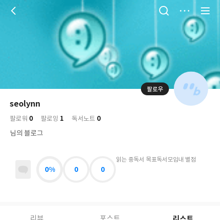
저
장
팔로우
나
의
seolynn
님
대
사
0
1
0
의
팔로워
팔로잉
독서노트
표
락
사
사
배
님의 블로그
진
경
락
읽는 중
독서 목표
독서모임
내 별점
0%
0
0
리스트
리뷰
포스트