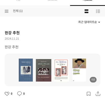
목
선
전체 (1)
록
택
보
된
기
최근 업데이트순
분
선
류
택
한강 추천
작
2024.11.21
성
한강 추천
일
6권
도
도
도
도
서
서
서
서
명
명
명
명
0
0
좋
댓
작
아
글
성
요
일