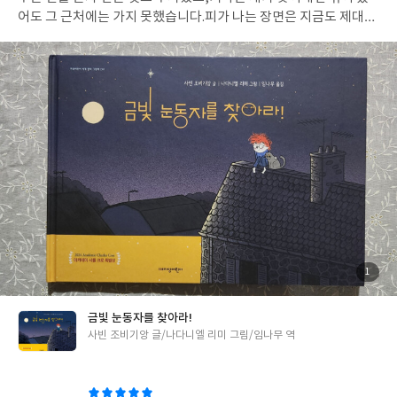
어도 그 근처에는 가지 못했습니다.피가 나는 장면은 지금도 제대로
보지 못합니다. 그런데 엄마가 되고 나니 조금 달라지더라고요. 무서
운 것보다지켜야 할 사람이 먼저 보였습니다. 그림책 《금빛 눈동자
를 찾아라!》의 헥터도 그렇습니다. 파리를 쫓아서 창문 밖으로 나
간 고양이 사랑이가밤이 되어도 돌아오지 않자헥터는 고양이 사랑
이를 찾기 위해한 번도 나가본 적 없는 밤거리로 나섭니다. 엄마가
깰까 봐 신발도 신지 못하고 맨발로 나간 헥터. 쌩쌩 달리는 자동차,
골목에서 싸우는 길고양이들,쓰레기통 주변의 깨진 유리와 부러진
나뭇가지까지…. 모든 것이 낯설고 두렵지만,멀리서 들려오는 축제
의 음악과 반짝이는 불빛,별이 가득한 밤하늘은 또 다른 모험의 세
계를 열어 줍니다. 사랑이를 찾기 위해 한 걸음씩 나아가는 동안헥터
는 조금씩 두려움을 이겨 내고,조금씩 성장해 갑니다. 그 모습을 보
며용기란 원래부터 가진 것이 아니라,사랑하는 것이 생길 때 비로소
만들어지는 마음이라는생각이 들었습니다. 누군가를 아끼는 마음
첨
1
부
이우리를 어제보다 조금 더 용감한 사람으로 만들어 주는 것이 아닐
된
사
진
까요? 그래서 오늘도 우리는,사랑하는 사람을 위해조금씩 자신의
금빛 눈동자를 찾아라!
두려움을 넘어서는 중인지도 모릅니다. 여러분은 사랑하는 사람을
글
사빈 조비기앙 글/나다니엘 리미 그림/임나무 역
위해 두려움을 이겨낸 적이 있으신가요?
쓴
이