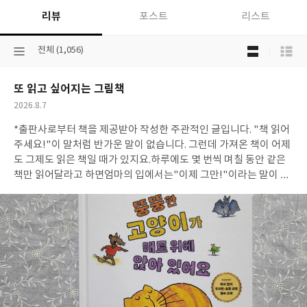
리뷰
포스트
리스트
목
선
전체 (1,056)
록
택
보
된
기
또 읽고 싶어지는 그림책
분
선
류
택
작
2026.8.7
성
*출판사로부터 책을 제공받아 작성한 주관적인 글입니다. "책 읽어
일
주세요!"이 말처럼 반가운 말이 없습니다. 그런데 가져온 책이 어제
도 그제도 읽은 책일 때가 있지요.하루에도 몇 번씩 며칠 동안 같은
책만 읽어달라고 하면엄마의 입에서는"이제 그만!"이라는 말이 저
절로 나옵니다. 부모는 아이에게 다양한 책을 읽어주고 싶습니다.아
이가 새로운 이야기 속에서 더 많은 세상을 만나길 바라니까요. 하지
만 아이들은 좀 다른 것 같아요.익숙한 이야기 속에서 안도감을 느끼
고,알고 있는 장면을 다시 만나며 즐거워합니다. 결국 이렇게 여러
번 자주 읽어준 책은다음에 나올 대사를 아이가 먼저 이야기하게 되
고글자는 모르지만 그림을 보며책을 읽듯 스스로 이야기를 읽어 내
려갑니다. 어쩌면 좋은 그림책은백번 읽고도 또 읽고 싶은 그림책일
지도 모릅니다. <뚱뚱한 고양이가 매트 위에 앉아 있어요>도 그런