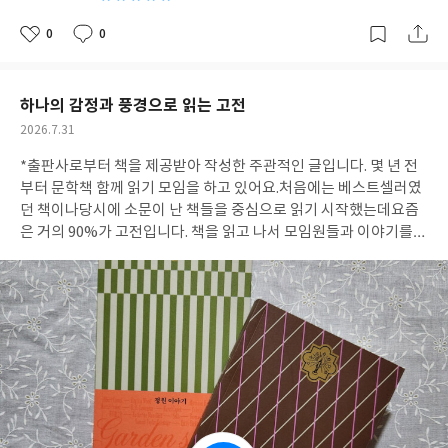
0
0
좋
댓
작
아
글
성
요
일
하나의 감정과 풍경으로 읽는 고전
작
2026.7.31
성
*출판사로부터 책을 제공받아 작성한 주관적인 글입니다. 몇 년 전
일
부터 문학책 함께 읽기 모임을 하고 있어요.처음에는 베스트셀러였
던 책이나당시에 소문이 난 책들을 중심으로 읽기 시작했는데요즘
은 거의 90%가 고전입니다. 책을 읽고 나서 모임원들과 이야기를
나누면"예전에 읽었을 때와 느낌이 다르다.""이 책이 오랜 세월 사
람들에게 읽히는 이유를 알 것 같다"라는 이야기를 자주 듣습니다.
책을 읽을 때마다 나이도, 처한 상황이 달라지니그에 맞는 생각과
느낌도 달라지는 것이겠지요. 나이가 들어갈수록 생각과 받아들이
는 마음도지나온 세월만큼 커지는 것 같습니다.그래서 더 고전을 찾
게 되고고전이 좋아지는 것이 아닐까요? 이런 고전과 그 작가들을
한꺼번에 만날 수 있는 기회를 얻었습니다. 바로 <이야기의 낮과 밤
>이라는 문학 시리즈인데요.고전을 작가나 시대별로 분류를 해놓은
것이 아니라,정원, 고독, 계절, 밤, 여행, 바다처럼우리 삶 속에 존재