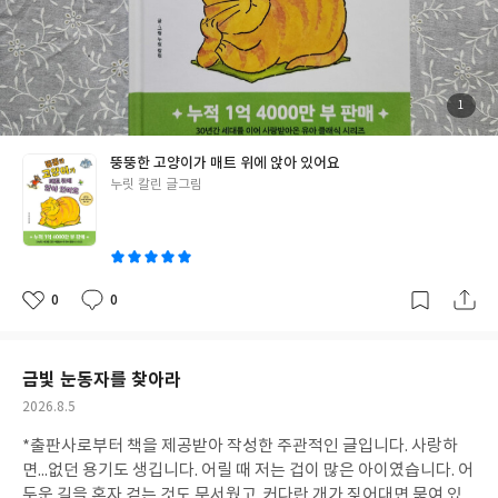
그림책입니다. 어느 날 뚱뚱한 고양이가 매트 위에 올라앉습니다.그
매트가 자기 것이니 내려오라는 생쥐의 말에고양이는 태연하게 대
꾸합니다. "그래서 뭐?""싫은데에에?""그러든지." 매트를 되찾기
위해 생쥐는 친구들을 불러오기도 하고온갖 방법을 써보지만고양
이는 매트 위에서 꼼짝도 하지 않습니다. 반복되는 문장을 들으며다
첨
1
부
음 문장을 예상하고 먼저 외치며아이들은 이야기에 빠져들어 갑니
된
사
진
다. 여기에 이어지는 반전은이야기를 듣는 아이들도이야기를 읽어
뚱뚱한 고양이가 매트 위에 앉아 있어요
주는 부모도 깔깔깔 웃게 만들어 줍니다. 그림책은 읽는 즐거움만 있
글
누릿 칼린 글그림
는 것이 아니라책을 읽으며 함께 웃고,함께 이야기를 나누는 시간에
쓴
도 있다는 것을다시 한번 느끼게 됩니다. 이 그림책도 오래 기억에
이
남을 그림책입니다.
0
0
좋
댓
작
아
글
성
요
일
금빛 눈동자를 찾아라
작
2026.8.5
성
*출판사로부터 책을 제공받아 작성한 주관적인 글입니다. 사랑하
일
면...없던 용기도 생깁니다. 어릴 때 저는 겁이 많은 아이였습니다. 어
두운 길을 혼자 걷는 것도 무서웠고,커다란 개가 짖어대면 묶여 있