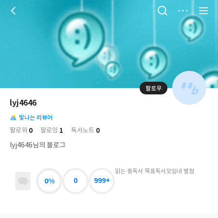
저
장
팔로우
나
의
lyj4646
님
대
사
의
빛나는 리뷰어
표
락
사
사
배
0
1
0
팔로워
팔로잉
독서노트
진
경
락
lyj4646님의 블로그
읽는 중
독서 목표
독서모임
내 별점
0%
0
999+