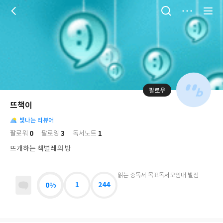
저
장
팔로우
나
의
뜨책이
님
대
사
의
빛나는 리뷰어
표
락
사
사
배
0
3
1
팔로워
팔로잉
독서노트
진
경
락
뜨개하는 책벌레의 방
읽는 중
독서 목표
독서모임
내 별점
0%
1
244