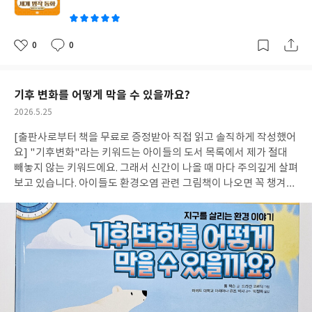
심을 다잡아보고자 합니다. #도서제공 #엄마를위한멘탈수업 #안은
서를기르는마음연습그림책
있다는 것을 알았기에 알라딘에게 형 행세를 하며 요술 램프를 가져
희 #바른북스 #엄마북돋움
오라고 꼬득여요. 그렇게 알라딘이 요술 램프를 가져오게 되는데
요... [감상]디즈니가 익숙해서 그런지, 원전에 가까운 알라딘 이야
0
0
좋
댓
작
기는 조금 개연성이 부족하고 뜬금없게 느껴지기도 했답니다. 하지
아
글
성
만 대상 연령이 초등 저학년임을 생각하면 개연성의 부족이 어느정
요
일
도 이해가 가기는 했어요. 어떤 소원이든 들어주는 요술 램프 속 요
기후 변화를 어떻게 막을 수 있을까요?
정을 보며, 부모를 바라보는 아이들의 바람이 이와 비슷하지 않을까
작
2026.5.25
하는 생각도 해봅니다. 착한 우리 아이들은, 부모님이 어떤 소원이
성
든 너끈히 들어주는 요술 램프 속 요정처럼 생각할 수 있지 않을까
[출판사로부터 책을 무료로 증정받아 직접 읽고 솔직하게 작성했어
일
요? 더불어 매번 어려운 소원을 들어주는 요술 램프 속 요정이 조금
요] "기후변화"라는 키워드는 아이들의 도서 목록에서 제가 절대
고단하지 않을까, 나쁜 사람에게 혹사당하는 일도 생기지 않을까 하
빼놓지 않는 키워드에요. 그래서 신간이 나올 때 마다 주의깊게 살펴
는 상상도 해보아요. 어쩌면 '착한 사람만 들어갈 수 있는 동굴'의 조
보고 있습니다. 아이들도 환경오염 관련 그림책이 나오면 꼭 챙겨보
건이 그런 이유로 만들어지지 않았나 싶습니다. 나쁜 사람이 요정을
는 편이고요. 특히, 바나나북의 "마인드 맵 그림책" 시리즈는 굉장
혹사하지 않도록, 착한 사람들만 요술 램프를 가질 수 있게 한 것이
히 독특한 방법으로 문제를 제시하고 그와 관련된 자료들을 제공해
죠. [추천독자]긴 줄글을 읽기 시작하는 초등 2-3학년 학생들이 읽
요. 다양한 방식으로 탐구할 수 있는 책이기 때문에 이 시리즈 역시
기 적합할 것 같습니다. 어린이 버전으로 재미있게 각색된 내용이
눈여겨 보고 있습니다. 그러던 중, "기후 변화를 어떻게 막을 수 있
라, 아이들도 쉽게 읽어내려갈 수 있을 것 같아요. #리뷰어클럽리뷰
을까요?" 라는 주제로 마인드 맵 시리즈가 발간되었다고 하니, 안
#티니핑세계명작동화 #알라딘과요술램프
볼 수 없었어요. 함께 살펴봐요. > 기후 변화를 어떻게 막을 수 있을
까요? 바나나북의 마인드 맵 그림책은 여타 그림책처럼 선형으로
진행되는 그림책이 아니에요. 한 눈에 들어오는 마인드맵을 바탕으