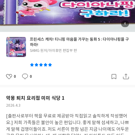
핑들은 다이아나핑의 위치를 추적해봅니다. 다이아나핑의 말에 따
르면, 어렴풋이 보이는 창밖의 풍경은 어둠의 숲으로 보여요. 그러
나 어둠의 숲은 티니핑과 로미가 출동하기에는 너무나 위험한 숲입
니다. 그래서 몬즈 박사는 왕국의 아주 특별한 첩보원 "해핑"을 파
첨
4
부
견하기로 결정합니다. 💡 해핑은 다이아나핑을 구하는 데에 성공할
된
사
진
까요? > 레전드 티니핑 구하기, 너무 어려워매 시즌마다 레전드 티
프린세스 캐치! 티니핑 마음을 가꾸는 동화 5 : 다이아나핑을 구
니핑들은 어디에 갖혀있는 것 같아요. 제일 처음 등장한 행운핑은 상
하라!
자에 갖혀있었죠. 새콤달콤 티니핑의 레전드 티니핑은 각자의 티니
글
SAMG 원저/아이휴먼 편집부 편
핑 하우스에, 슈팅스타 티니핑의 레전드 티니핑은 블랙홀에 갖혀있
쓴
이
었습니다. 이번 시즌에는 이클립스핑이 다이아나핑을 납치해서 거
울에 감금해버렸죠. 처음에는 존재조차 몰랐던, 마치 천덕꾸러기 같
이 등장하던 레전드 티니핑들은, 갈수록 빌런에 납치당한 공주역할
0
0
좋
댓
작
을 하게 되었어요. 이번 레전드 티니핑인 다이아나핑은 이클립스핑
아
글
성
요
일
에게 외모조차 빼앗겨버리고 몽글몽글한 달걀귀신 형태로 거울에
갖혀버렸지요. 레전드 티니핑을 구하는 여정 역시 점점 험난해집니
악몽 퇴치 요리점 미미 식당 1
다. 이번 해핑의 첩보작전은 다양한 첩보영화를 생각나게 할 정도로
작
2026.4.3
흥미진진했어요. 해핑과 포실핑 앞에 놓인 다양한 함정은 점점 어려
성
워지는 레전드 티니핑을 구하는 여정을 상징적으로 보여줍니다. 과
[출판사로부터 책을 무료로 제공받아 직접읽고 솔직하게 작성했어
일
연 다음 시즌의 레전드 티니핑을 구하는 과정은 또 얼마나 험난해질
요.] 저희 가족들은 불안이 높은 편입니다. 좋게 말해 섬세하고, 나쁘
지 궁금해질 정도에요. 💡 과연 해핑과 포실핑은 이클립스핑의 각종
게 말해 겁쟁이들이죠. 저도 서른이 한참 넘은 지금 나이에도 어두운