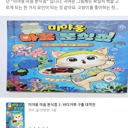
야겠죠. 하지만 초등학생 입장에서 배워야 할 기본적인 지식들이 간
던 "미야옹 마음 분식점" 입니다. 귀여운 그림체는 확실히 책을 고
략간략하게 소개된 것은 분명 맞습니다. 그리고 교과서에서 만날 수
르게 되는 한 가지 요인이 되는 것 같아요. 고양이를 좋아하는 첫째
있는 다양한 개념들 역시, 이 책을 통해 자연스럽게 미리 혹은 다시
도 냉큼 책을 집어들어 저보다 먼저 읽기 시작하더라고요. 미야옹!
배울 수 있을 거에요. '기후변화'라는 것을 설명하기 위해, 책은 날
귀여운 고양이와 함께하는 마음 분식점 이야기, 시작해봐요. > 미야
씨, 기후, 고기압과 저기압, 위도, 계절 등 다양한 지구과학적 개념
옹 마음 분식점 2 해수는 최근 바닷가마을로 새로 이사왔습니다. 엄
부터 설명해주어요. 우리가 야생을 복원해야 하는 이유, 고기 대신
마와 떨어져서 외할머니 집에서 지내는 것은 썩 마음이 즐겁지는 않
채소를 가급적 섭취하는게 좋은 이유 역시 책 속에서 알 수 있어요.
은 일이에요. 그러나 바닷가에서 마음껏 소리지르고 달릴 수 있는 것
매년 뜨거운 기온을 갱신하고 있지요. '지구 온난화'라는 말조차 너
하나만큼은 해수의 마음에 들었습니다. 해수는 바닷가에서 소리를
무 가볍다는 이야기가 있을 정도로 그 변화는 극심합니다. 아직 5월
지르며 울적한 마음을 달래곤 했죠. 바닷가에서 종종 마음을 달래던
인데, 아이들과 학교 운동장에서 뛰어노는 것 조차 힘들더라고요.
해수는 얼결에 같은 반 친구인 세란, 준우와 함께 쓰레기를 줍게 됩
뜨거운 더위에 화상을 입을 지경이었거든요. 피부에 와닿은 기후변
니다. 휴가철이 되자 바닷가의 쓰레기는 더욱 많아졌어요. 어마어마
화는, 아마도 아이들의 미래에는 더욱 더 실질적인 위협이 되겠지
한 쓰레기를 정리하던 해수는 쓰레기와 함께 찾아온 전학의 주범과
요. 그런 의미에서도 초등 친구들이 이 책을 한 번씩 꼭 읽어봤으면
마주합니다. 해수에게 도둑질 누명을 씌운 강투와 마주하게 된겁니
좋겠어요. 수업을 들을 때 마다 들추면서 한 번씩 다시 새겨보면 좋
다. 좋지 않은 기억을 떠올려버린 해수는 무작정 자리를 피해요. 마
겠습니다. 교과 연계로도, 올 여름 필독서로도 매우 적절한 책이라
구 달리던 해수는 문득 짙어진 해무와 함께 아주 특이한 가게와 마주
첨
4
부
강력하게 추천드려봐요. 💡 기후변화, 하루 빨리 문제가 해결되기를
하게 되는데요. "마음 분식점" 이 곳은 어떤 곳일까요? > 쓰레기가
된
사
진
바라는 요즈음입니다. > 추천연령 초등학생초등 저학년 친구들이
되어버린 바다해수와 친구들은 열심히 바다의 쓰레기를 모읍니다.
미야옹 마음 분식점 2 : 바다거북 구출 대작전
읽기에는 조금 어려운 어휘들이 행진입니다. 초등 3-4학년 이상 친
그러나 휴가철이 되자마자 바닷가는 더욱 많은 쓰레기로 뒤덮이죠.
글
주미 글/안병현 그림
구들이 읽으면 좋을 것 같아요. 과학, 사회 등 탐구 교과 연계 도서로
심지어 쓰레기를 버리는 사람들 중에는 "치우는 김에 내 것도 치워
쓴
읽기 좋습니다. 같이 책을 탐험하는 재미 속으로 빠져보아요. #도서
줘."라며 당당히 요구하거나, "네가 든 봉지에 버리면 되는 거야?"
이
제공 #바나나북 #마인드맵그림책 #기후변화를어떻게막을수있을
라고 이야기하는 사람들도 있었습니다. 이렇듯, 휴가철만 되면 쓰레