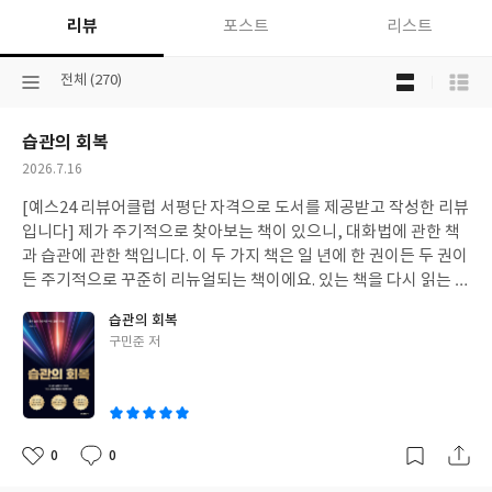
리뷰
포스트
리스트
목
선
전체 (270)
록
택
보
된
기
습관의 회복
분
선
류
택
작
2026.7.16
성
[예스24 리뷰어클럽 서평단 자격으로 도서를 제공받고 작성한 리뷰
일
입니다] 제가 주기적으로 찾아보는 책이 있으니, 대화법에 관한 책
과 습관에 관한 책입니다. 이 두 가지 책은 일 년에 한 권이든 두 권이
든 주기적으로 꾸준히 리뉴얼되는 책이에요. 있는 책을 다시 읽는 것
은 잘 못하는 편이라, 필요성이 있을 때에 신간을 종종 찾아봅니다.
습관의 회복
이번에도 깨진 자기관리에 대해 고민 중인 터에, "습관의 회복"이
글
구민준 저
라는 책이 눈에 들어와서 냉큼 읽어보았습니다. > 한국인 저자의 습
쓴
관책습관에 대한 책은 종종 찾아서 읽는 편인데, 그러고보면 한국인
이
전문가가 쓴 책은 생각보다 안 읽었던 것 같습니다. 이런 책들의 경
우 종종 책 내부에 다양한 실제 케이스들을 소개하는 편인데, 그 때
마다 익숙치 않은 외국인 이름과 우리나라엔 사뭇 맞지 않는 사례들
0
0
좋
댓
작
이 많았지요. 사실 그간은 책을 읽으면서 으레 외국 전문가들이 쓴
아
글
성