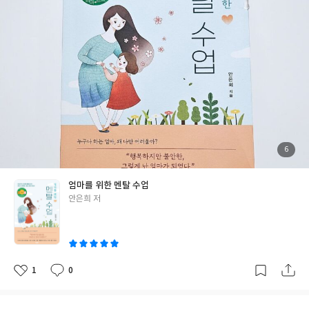
를 못 잡고 있지요. 그러던 중에 만난 책이라 더욱 반가웠어요. 23년
간의 유치원 경험을 담았다는 저자의 소개에는 신뢰가 갔지요. 그래
서 조심스럽게 책을 열어보았습니다. > 엄마를 위한 멘탈 수업 아기
를 가진 엄마는 다양한 감정을 갖게 됩니다. 가장 쉽게 떠올릴 수 있
는 감정은 기대, 설렘이겠죠. 하지만 마냥 행복한 감정만 찾아오는
것은 아니에요. 불안, 걱정과 같은 부정적인 감정 역시, 임신과 함께
엄마에게 다가오는 대표적인 감정 중 하나입니다. 한 생명을 오롯이
책임져야 한다는 무게. 그 무게는 불안과 걱정이라는 이름으로 부모
에게 다가와요. 호르몬이라는 탈것이 그 감정에게 거대한 속도를 부
여합니다. 롤러코스터마냥 날뛰는 감정 속에서 엄마는 정신을 부여
첨
6
부
잡고 아이를 맞이할 준비를 해야 합니다. "엄마를 위한 멘탈 수
된
사
진
업"은 그 시점부터 엄마와 함께 보조를 맞춥니다. 처음 임신을 알게
엄마를 위한 멘탈 수업
된 순간에서, 출산 그리고 육아와 독립까지. 엄마로 살아가는 전체
글
안은희 저
적인 삶에서 마주할 수 있는 다양한 굴곡을 담담한 필체로 위로해요.
쓴
'엄마'가 임신, 출산, 육아의 과정에 마주칠 수 있는 벽들은 다양합
이
니다. 그 것은 생물학적인 문제가 될 수 있고, 아이와의 문제가 될 수
있고, 남편과의 관계가 될 수 있겠죠. 심지어는 본인 스스로의 과거
가 평온한 육아의 벽이 되고는 합니다. 책은 다양한 시점에 마주칠
1
0
좋
댓
작
수 있는 다양한 어려움에 대해 설명하며, 당시를 살아가는 독자들이
아
글
성
요
일
현실에 휘말려 잊을 수 있는 중요한 지점들을 하나씩 다시 이야기해