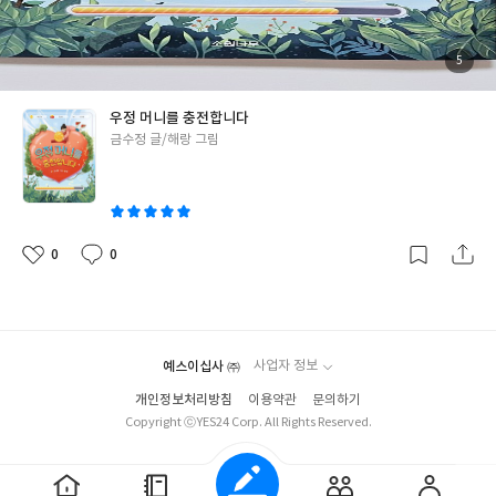
는지, 어떻게 싸우는지를 아이들이 모두 알고있다는 의미일지도 몰
어 비싼 앨범을 사요. 지나의 생일선물로요. "지나한테는 이보다 더
라요. 처음에는 아이들의 악몽을 가라앉힐 수 있는 키워드를 얻기 위
한 것도 사 줄 수 있어.또다시 친구를 잃을 순 없다고!" 사실 동은이
해 책을 읽기 시작했어요. 휘리릭 넘어가는 페이지 속에서 초등 아이
에게는 따돌림을 당한 아픈 기억이 있습니다. 작년에 친구들에게 영
첨
5
부
들의 정서를 엿볼 수 있어 좋았던 책입니다. 책을 덮고 곰곰히 생각
재원에 다닌다는 것을 밝힌 이후로 따돌림이 시작되었어요. 결국 엄
된
사
진
해보면, 어쩌면 제가 가진 불안과 스트레스 때문에 아이들이 악몽을
마가 학교에 찾아와서야 일이 마무리되었지요. 그러나 친구들과의
우정 머니를 충전합니다
꾸는 것이 아니었을까, 하는 생각을 해봅니다. 문득 돌아보면 제가
관계는 돌이킬 수 없었습니다. 그래서 동은이는 친구들에게 영재원
글
금수정 글/해랑 그림
육아 스트레스로 힘들어할 때 마다 아이들이 부쩍 불안해했거든요.
을 다닌다는 것을 밝히고 싶지 않았어요. 그리고 친구들에게 안 좋은
쓴
아이들은 집안 분위기를 먹고 자라난다는 생각을, 문득 해봐요. 건
이야기를 하는 엄마에게도 친구들에 대한 이야기를 하고 싶지 않았
이
강한 가정 분위기 속에서, 아이들은 안정적으로 자라날거에요. 오늘
죠. 월요일. 학교에서 지나에게 생일선물을 주자, 지나는 무척 기뻐
도 조금 더 마음을 편안하게 먹어보도록 스스로 다짐해봅니다. > 추
했어요. 동은이도 지나의 친구자리를 지켜낸 것 같아 너무나 기뻤습
천연령 초등 3-4학년간단한 일러스트에 줄글로 이어지는 초등 소설
니다. 친구들과 처음으로 공기놀이 내기도 했지요. 그러나 생일선물
0
0
좋
댓
작
이에요. 어느정도 긴 글을 읽기 시작하는 초등 중학년 친구들이 읽기
로 번 즐거운 시간은 오래가지 않았습니다. 동은이가 내기에 져서 친
아
글
성
요
일
좋은 책입니다. 오늘 밤, 꿈 속에서 미미자매를 만나 악몽을 퇴치해
구들에게 떡볶이를 "쏘려" 했는데, 떡볶이 집에 엄마가 선금을 충
봐요. #도서제공 #악몽퇴치요리점미미식당 #정연철 #모차 #풀빛
전해주지 않았던거죠. 💡 친구들에게 "쏘지" 못해 우정을 지속할 수
없다고 생각하는 동은이. 우정도 구매할 수 있을까요? > 진정한 우
예스이십사 ㈜
사업자 정보
정의 의미학창시절을 지나온 어른의 입장에서 "우정 머니를 충전합
니다"에서 동은이가 겪은 일을 학창시절에 한 번쯤은 경험해보았습
개인정보처리방침
이용약관
문의하기
Copyright ⓒYES24 Corp. All Rights Reserved.
니다. 친구들과 우정을 만들어가는 방법을 잘 몰라 서투르던 시절,
용돈을 과시하며 친구들에게 선물로 환심을 사던 친구도 보았고, 초
라한 선물을 주면 친구의 우정을 잃을까 걱정도 해보았지요. 친구들