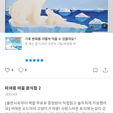
로 아이들이 질문을 던지고, 해당 페이지를 찾아가 그 질문을 찾아
보는 방식으로 읽을 수 있는 그림책이랍니다. 마치 요즘 챗 GPT같
은 인공지능을 쓸 때, 적절한 질문을 던지면 그 질문의 답이 튀어나
오는 것과 비슷하죠. 차이점이라면, 아마도 챗 GPT와 다르게 질문
이 어느정도 눈에 보이는 형태로 주어지고, 그 질문의 답을 직접 페
첨
5
부
이지를 건너면서 찾아가야 한다는 점일거에요. 그리고 그 질문이 계
된
사
진
속해서 이어진다는 것도 또 다른 재미있는 차이점이죠. 커다란 질문
기후 변화를 어떻게 막을 수 있을까요?
속에 자잘한 다양한 세부 주제들이 있어요. 아이들은 이 질문과 세부
글
톰 잭슨 글/드라간 코르딕 그림/박정화 역
주제를 오가며 책 속 탐험을 떠날 수 있답니다. 제가 이 책을 좋아하
쓴
는 이유에요. 마치 백과사전을 탐험하는 방식으로 구성되어 있거든
이
요. 아무튼 이 책은 기후변화에 대한 책이에요. 책은 다양한 과학적
지식들을 시작으로 기후변화에 대해 알려준답니다. 그리고 그 끝은,
우리가 직접 생활 속에서 실천할 수 있는 방안들 역시 소개해놓았어
0
0
좋
댓
작
요. 💡 책에서 소개된 내용 외에, 우리가 할 수 있는 일은 무엇이 있
아
글
성
요
일
을까요? > 초등 책꽂이 추천도서 책은 다양한 과학적, 사회적 배경
지식을 알려주어요. 오랜만에 읽으니 저도 새롭게 느껴지는 내용들
미야옹 마음 분식점 2
이 많았어요. 특히나 제가 제목에서부터 "초등 추천"을 꽝꽝 박아놓
작
2026.4.8
은 이유가 있지요. 교과 관련으로 읽기 딱 좋은 내용들이거든요. 하
성
나하나의 이야기를 깊이있게 전문적으로 다룬다고는 말씀드리기
[출판사로부터 책을 무료로 증정받아 직접읽고 솔직하게 작성했어
일
어려울지도 몰라요. 조금 더 세부적인 내용들은 전문서적을 찾아봐
요] 귀여운 오드아이 고양이가 야옹! 사랑스러운 표지에 눈길이 갔