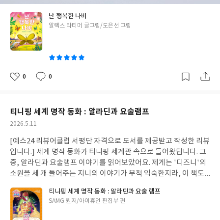
써, 아이가 한 층 클 때마다 다시금 찾아보게 될 책이 아닐까 하는 생
뭇잎이 풍족한 그의 삶이, 그에게는 그 무엇보다 행복했으니까요.
된
사
진
각이 듭니다. 오늘 날이 좋아 오랜만에 온가족이 산에 다녀왔어요.
나비가 된 프랭크도 마찬가지에요. 굉장히 화려한 자신의 모습에서
난 행복한 나비
셋째가 뱃속에 있을 때를 마지막으로 굉장히 오랜만에 올라가는 산
부족함을 찾는 친구들 사이에서 프랭크는 말하죠. "나는 그냥 이파
글
알렉스 라티머 글그림/도은선 그림
이었지요. 굽이굽이 굽이치는 굴곡진 오르막을 따라 오르는 길이,
리에 찰싹 매달려 있는 애벌레였는데지금은 튼튼한 날개가 생겼어.
쓴
기억에서보다 더욱 가파르고 아찔하더군요. 육아 역시 그렇겠지요.
늘 가 보고 싶었던 저 강에도 갈 수 있고,예쁜 꽃을 찾아서 온 세상을
이
육아라는 커다란 산의 초입, 지금 눈 앞의 짧은 경사에도 다리가 풀
돌아다닐 수도 있다구!와, 당장 갈래!" 평범한 애벌레였을 시절에
리는 약한 멘탈의 제게는 앞으로 남은 깊은 계곡과 아찔한 경사가 너
스스로의 행복을 찾아내던 프랭크는, 나비가 된 후에도 스스로의 행
무나 멀게만 느껴집니다. 그러나 시간이 밀고가는 이 길 위의 굴곡은
복을 찾아내고 맙니다. 그리고 그런 그를 따라 수많은 벌레들이 함께
0
0
좋
댓
작
언젠가 반드시 마주하고 말 경사가 되겠지요. 때로는 그 길이 너무나
즐거움의 비행을 하지요. 핸드폰만 열면 수많은 친구들과 자신을 비
아
글
성
요
일
두렵고 어렵고, 나의 속도와 비교하여 무척 빠르거나 느리게 느껴질
교하게 되는 요즈음입니다. 나보다 날씬한 사람, 풍족한 사람, 똑똑
수 있겠습니다. 눈 앞의 계곡에 눈을 빼앗겨 정상으로 가는 길을 잃
한 사람 그리고 멋진 사람들이 넘쳐나는 세상이지요. 그 속에서 내가
티니핑 세계 명작 동화 : 알라딘과 요술램프
을 수도 있겠지요. 그 길 위에서, 조금이나마 심호흡하며 평정을 찾
가진 작은 보물은 너무나 보잘것없고 초라해보일지 모르겠습니다.
작
2026.5.11
을 수 있기를, 책을 더듬으며 바라봅니다. 그리고 그 길의 중간에, 그
하지만 프랭크는 자신이 가진 장점을 충분히 찾아낼 수 있는 나비였
성
리고 그 끝에, 오늘 본 것 같은 멋진 풍경을 즐겁게 맞이할 수 있기를
습니다. 그리고 그 장점을 극대화하는 나비였지요. 그리고 그 속에서
[예스24 리뷰어클럽 서평단 자격으로 도서를 제공받고 작성한 리뷰
일
바라보아요. > 추천독자 예비엄마, 그리고 영유아 양육자들임신을
누구보다 값진 행복을 스스로 만들어냅니다. 💡 어쩌면 진정한 행복
입니다.] 세계 명작 동화가 티니핑 세계관 속으로 들어왔답니다. 그
준비하는 엄마들부터, 특히 영유아 엄마들이 읽으면 좋을 책이에요.
이란, 이미 가지고 있는 것이 아닐까요? > 추천연령 만 5세자신의
중, 알라딘과 요술램프 이야기를 읽어보았어요. 제게는 '디즈니'의
임신기간부터 천천히, 우리가 마주할 수있는 다양한 이야기들이 책
개성을 찾아나가는 만 5세 이상 아이들이 읽으면 도움이 될 내용들
소원을 세 개 들어주는 지니의 이야기가 무척 익숙한지라, 이 책도
속에 담겨있거든요. 책을 후루룩 읽으며 지금 내 시점에 맞는 이야기
이 많아요. 물론 글밥이나 내용을 생각하면 더 어린 아이들이 읽어도
그렇게 풀어지지 않을까 하고 생각했어요. 그런데, 티니핑 세계관의
티니핑 세계 명작 동화 : 알라딘과 요술 램프
들을 찾아 읽어도 좋고, 옆에 두고 두 세번 재독하며 육아중심을 다
좋고요. 자신이 가진 것과 친구들이 가진 것을 비교하는 아이들이 있
알라딘 이야기는 조금 더 원전에 가깝게 이야기를 풀어간답니다.
글
SAMG 원저/아이휴먼 편집부 편
시금 다듬어나갈 때 읽어도 좋을 책입니다. 서평 기간 동안 천천히
다면, 프랭크의 이야기를 읽고 도움을 받을 수 있을 거에요. #도서제
[줄거리]소원을 이루어주는 요술 램프, 그 것이 갖고싶었던 사악한
쓴
읽다보니 벌써 책이 너덜너덜해졌어요. 앞으로도 종종 꺼네보며 중
공 #난행복한나비 #알렉스라티머 #도은선 #제이픽출판사 #사회정
마법사. 마법사는 마음씨 착한 아이들만이 요술 램프를 가지러 갈 수
이