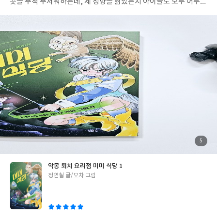
함정을 돌파하고 다이아나핑을 구할 수 있을까요? > 추천연령 만 4
곳을 무척 무서워하는데, 제 성향을 닮았는지 아이들도 모두 어두운
세 +프린세스 캐치! 티니핑을 좋아하는 친구들이라면 누구나 좋아
곳을 무서워하더라고요. 밤이 되면 이 기질은 무척 힘든 싸움이 됩니
할 그림책이에요. 영상으로만 만나던 티니핑 친구들을 그림책으로
다. 어둠을 무서워하는 아이들, 그런데 또 빛이 있으면 장난치느라
만날 수 있기에, 어떤 친구들이라도 쉽게 그림책 속으로 빠져들 수
못 자는 아이들을 재우느라 저는 진땀을 빼요. 어두운 곳에서만 나타
있을 거에요. 분명 여러 번 반복독서하며 너덜너덜해질 페이지를 만
나는 귀여운 요정들 이야기도 해주고, 어둠 속에서 나타날 것 같은
날 수 있을 거랍니다. #리뷰어클럽리뷰 #다이아나핑을구하라 #레
각종 괴물들을 친근한 혹은 우스운 괴물들로 바꿔주고, 귀신에 대해
전드티니핑 #어린이날선물 #만5세여아추천그림책
서는 아예 알지 못하도록 꼭꼭 숨기기도 했습니다. 그럼에도 불구하
고, 못자더라고요. 쿨쿨 자다가도 슬그머니 방에서 나오는 아이들에
게 물어보니, "무서운 꿈을 꿨어요." 합니다. 그러던 중에 이 책을 만
났어요. "악몽 퇴치 요리점 미미 식당" 미미 식당에 가면 저희 아이
들도 악몽 없이 꿀잠 잘 수 있을까요? > 악몽 퇴치 요리점 미미 식당
1 비슷한 악몽을 여러 번 꾸는 건 위험하다는 증거에요. 재미(째미,
쨈)와 빼미(올빼미, 뺌)는 똑같은 악몽을 세 번이나 꾸는 아이들을
찾아다닙니다. 그리고 아이들의 악몽을 수집하지요. 말 못하는 악몽
첨
5
부
으로 끙끙대는 아이들을 구하는 것이 미미 자매의 임무랍니다. 상이
된
사
진
는 최근 친구 호열이와 절교했습니다. 조용한 절교였죠. 같은 아파트
악몽 퇴치 요리점 미미 식당 1
같은 라인에 사는 상이와 호열이는 매일 아침마다 같이 등교하는 절
글
정연철 글/모차 그림
친한 친구였어요. 하지만 화장실에서 들은 호열이의 목소리에 상이
쓴
는 일방적으로 마음의 문을 닫아버립니다. "난 '이혼한다'에 한 표.
이
완전 민폐잖아." 사실 상이의 부모님은 사이가 무척 나빠요. 엄마는
하루종일 침대에 누워있고, 아빠는 화만 냅니다. '이혼 전문' 변호사