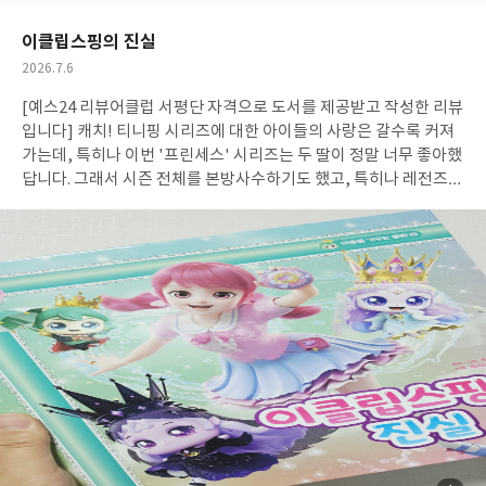
책이니 그러려니 하고 읽었는데, "습관의 회복"책을 읽으면서 문득
요
일
그 부분이 눈에 확 띄네요. H씨, L씨 등의 스펠링으로 마스킹 된 사
이클립스핑의 진실
례들이지만, 지하철에서, 학교에서 일어나는 다양한 (물론 쉽게 볼
작
2026.7.6
수 없는 사례이긴 하지만) 사례들은 이 공간이 우리가 살고 있는 한
성
국임을 명백하게 알려줍니다. 그 점이 생각보다 더 생생하게 다가왔
[예스24 리뷰어클럽 서평단 자격으로 도서를 제공받고 작성한 리뷰
일
어요. > 결국은 환경처음 책을 잡은 이유는 명백하게 무너지고 있는
입니다] 캐치! 티니핑 시리즈에 대한 아이들의 사랑은 갈수록 커져
제 하루들을 돌보기 위해서였습니다. 좋은 습관으로 좋은 하루들을
가는데, 특히나 이번 '프린세스' 시리즈는 두 딸이 정말 너무 좋아했
쌓고싶다는 막연한 바람이 제가 이러한 습관책을 읽게 만드는 이유
답니다. 그래서 시즌 전체를 본방사수하기도 했고, 특히나 레전즈
에요. 그런데 책을 읽을수록 제 아이들이 눈에 밟힙니다. 나쁜 습관
티니핑, '이클립스 핑'과 '다이아나 핑'의 장난감도 모두 구매할 정
이 강하게 돌아오는 이유, 강압적으로는 나쁜 습관을 통제하기 어려
도로 사랑하고 있지요. 시즌이 끝나고 한 달이 넘게 지났음에도, 아
운 이유, 좋은 습관을 만드는 방법 그리고 마음챙김 저자가 이야기
이들의 프린세스 캐치! 티니핑 시즌에 대한 사랑은 현재진행형이랍
하는 내용들을 읽을 때마다 아이들이 생각났어요. 왜 잔소리를 하고
니다. 시즌의 내내, '프린세스 캐치! 티니핑'의 빌런(악역) 역할을 하
또 해도 아이들의 행동이 바뀌지 않는가, 왜 아이들은 눈만 뜨면 유
던 이클립스 핑. 새까만 밤을 닮은 이클립스 핑은 다이아나 핑을 거
튜브를 찾게 되는가, 왜 아이들을 공부하게 하는 것은 어려운 것인
울 속에 가두고, 로봇을 보내 로미 일행을 괴롭히기도 했던 매우 나
가 선인들의 말처럼, 책 속에 답이 있었습니다. 루틴은 쉽게 망가집
쁜 악역이었습니다. 귀여운 얼굴 뒤로, 다이아나 핑의 아름다운 외
니다. 좋은 습관은 만들기 쉽지 않지만, 나쁜 습관은 금방 돌아옵니
모를 봉인시키는 매우 악랄한 모습을 보여주는 나쁜 티니핑이었지
다. 책에서는 나쁜 습관이 좋은 습관을 이기는 과정을 자세하게 설명
요. 이번 시즌에서도, 이클립스 핑은 로미 일행을 속여 마법 거울을
해줍니다. 특히나, 어릴 적부터 술에 찌들어 살던 저자의 솔직한 고
가로채려는 사악한 계획을 세웁니다. 그래서 다이아나 핑을 흉내내
백과 경험담은 그 내용들에 가장 큰 근거를 제시해줍니다. 작심삼일.
어 로미가 마법 거울을 숨겨놓고 가도록 하지요. 그렇게 시작된 마법
아무리 거창한 마음을 먹어봐야, 새로운 습관을 만들기는 요원하다
거울 마라톤! 티니핑들과 이클립스핑이 거울을 이리 저리 뺏고 빼앗
고들 하죠. 그것은 바로 우리가 같은 환경 내에서 새로운 습관을 넣