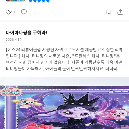
까요
기로 몸살을 앓는 바닷가는 무척 흔한 풍경이 되었죠. 바닷가만이 아
니에요. 해수와 친구들이 들어간 깊은 바닷속도 엉망이긴 마찬가지
1
0
좋
댓
작
입니다. 버려진 비닐봉지들은 동동 떠다니다 거북이의 다리를 휘감
아
글
성
요
일
습니다. 폐그물은 바다를 유영하는 바다 동물들을 옴짝달싹 못하게
만들어요. 그들은 결국, 바다에 불필요한 죽음의 그림자마저 드리웁
다이아나핑을 구하라!
니다. 바다는 거대한 쓰레기장이 되었어요. 이제는 바다가 쓰레기인
작
2026.4.10
지 쓰레기가 바다인지 알 수 없게 될 지경이지요. 우리가 매일매일
성
배출하는 쓰레기들이 흐르고 흐르면 결국 바다로 향하게 되어요. 무
[예스24 리뷰어클럽 서평단 자격으로 도서를 제공받고 작성한 리뷰
일
심코 흘린 비닐봉지 한 장이, 일주일 뒤에 바다거북의 목을 휘감고
입니다.] 캐치! 티니핑의 새로운 시즌, "프린세스 캐치! 티니핑"은
있을지도 모릅니다. 💡 바다, 이대로 괜찮은가요? > 추천연령 초등
여전히 저희 집에서 인기가 많습니다. 시즌이 거듭날수록 더욱 예쁜
저학년귀여운 일러스트와 함께하는 초등 동화에요. 글이 시원시원
티니핑들이 가득해서, 아이들의 눈이 반짝반짝해지지요. 더더욱이
하게 읽히고, 어려운 단어들도 많지 않아 그림책에서 초등 동화로
이번 시즌의 주제는 '프린세스(공주)'라서, 공주를 좋아하는 첫째와
수준을 높이는 친구들이 읽기에 적합한 수준의 책인 것 같습니다. 초
둘째가 사랑에 빠지지 않을 수 없는 시즌이었습니다. 새 시즌이 시작
등학생들이 흔히 접할법한 이벤트들도 책 속에 녹아있어서, 공감이
한 만큼, 티니핑 그림책 시리즈도 새로 시작되었어요. 이번 시즌의
갈 만한 책이었어요. #도서제공 #미야옹마음분식점 #주미 #안병현
주제는 "마음을 가꾸는 동화"랍니다. 이번에는 "마음을 가꾸는 동
#지구별아이
화" 다섯번째 이야기, 레전드 티니핑 다이아나핑을 구하러 출동해
요! > 다이아나핑을 구하라! 수업시간에 울리는 목소리. 다이아나핑
이 급하게 로미를 부르는 목소리였습니다. 다이아나핑을 가둔 이클
립스핑이 게임에 정신이 팔린 사이, 급하게 로미에게 구조요청을 하
는 다이아나핑이에요. 다이아나핑의 구조요청에 따라, 로미와 티니