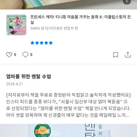
기던 사이, 마법 거울은 결국 연못 속으로 빠지고 맙니다. 그런데, 개
첨
4
부
기 위해 계속해서 의지력을 넣어야 했기 때문입니다. 의지력이 충만
굴핑이 불쑥 강물로 뛰어들어 마법 거울을 가져오게 되는데요... 그
된
사
하든, 충만하지 않든, 이건 습관을 만들기 위해서는 썩 좋은 방법이
진
렇게 알게되는 다이아나 핑, 이클립스 핑 그리고 개굴핑의 비밀 이
프린세스 캐치! 티니핑 마음을 가꾸는 동화 8 : 이클립스핑의 진
아니에요. 대신 환경을 다듬읍시다. 현관을 깨끗이 청소하고, 일어
야기! 알고보면 아주 귀엽고 깜찍했을 뿐인 이클립스 핑의 이야기는
실
나자마자 이부자리를 개키는 일. 이것은 그저 좋은 사람들의 습관이
본편 177화와 178화에 걸친 비밀 이야기에요. 화면으로 보던 레전
글
SAMG 원저/아이휴먼 편집부 편
아닙니다. 부지런한 사람이 되기 위한 첫 걸음에 가깝습니다. 어질러
드 티니핑들의 이야기를 "이클립스 핑의 진실" 그림책으로 그대로
쓴
진 이부자리에는 자꾸 앉고 싶고, 그러면 자연스럽게 잠이 쏟아지
이
읽을 수 있답니다. 지난 시즌에 이어서, 이번 시즌에도 종종 캐치! 티
죠. 제 습관을 잡는 것도, 아이들의 습관을 잡는 것도 결국 환경이 중
니핑 그림책을 모으고 있어요. 특히나 이번 "마음을 가꾸는 동화 8
요하다는 사실로 다시 돌아왔습니다. 바라는 습관이 있다면 그에 걸
권"은 프린세스 시리즈를 통틀어 가장 중요한 에피소드를 이야기하
0
0
좋
댓
작
맞은 환경을 먼저 구성해주어야 한다는 점을 책을 통해 새삼 깨닫습
고 있기에 소장가치가 충분한 것 같아요. 그리고 아직 시즌 마무리
아
글
성
니다. 새로운 내용은 없었습니다. 하지만 또한 새로운 책이었습니다.
요
일
에피소드가 그림책으로 나오지 않아서, 앞으로 나올 그림책 시리즈
올해는 이 책과 더불어 내 주변 환경들을 정비하고 새로운 좋은 습관
도 매우 큰 기대가 되고 있답니다. "이클립스핑의 진실"편은 이클립
엄마를 위한 멘탈 수업
들을 만들어 나가고자 해요. #리뷰어클럽리뷰 #습관의회복
스 핑만이 아니라, 개굴핑의 진실도 함께 다루고 있어요. 우리가 잘
작
2026.4.27
알고 있는 "개구리 왕자" 이야기와도 연결되는 부분이 많아서, 그
성
림책을 읽은 후에 세계 명작 "개구리 왕자"도 함께 챙겨서 읽으면
[저자로부터 책을 무료로 증정받아 직접읽고 솔직하게 작성했어요]
일
아이들의 그물독서에 무척 큰 도움이 될 것 같습니다. 8살 첫째부터
인스타 피드를 종종 보다가, "서울시 임산부 대상 엄마 북돋움" 으
16개월 막내까지 모두모두 사랑했던 "이클립스핑의 진실" 그림책
로 선정되었다는 "엄마를 위한 멘탈 수업" 책을 만나게 되었습니다.
이었습니다. 책을 받은지 일주일차, 벌써 n회독을 끝내어 일부 페이
아이 셋을 양육하며 제 신경줄이 매우 얇다는 것을 매일매일 느끼고
지가 손상이 될 정도였어요. 아이들이 사랑하는 티니핑 그림책 시리
있는 요즈음이에요. 지난 겨울방학 때는 진지하게 정신과 상담을 고
즈, 앞으로도 건필을 응원합니다. #리뷰어클럽리뷰 #이클립스핑의
려했을 정도로 신경이 예민합니다(개학과 함께 완치되었답니다).
진실 #티니핑그림책 #개구리왕자
그럴 때마다 스스로 자괴감도 들고, 도대체 어떻게 해야 할 지 갈피