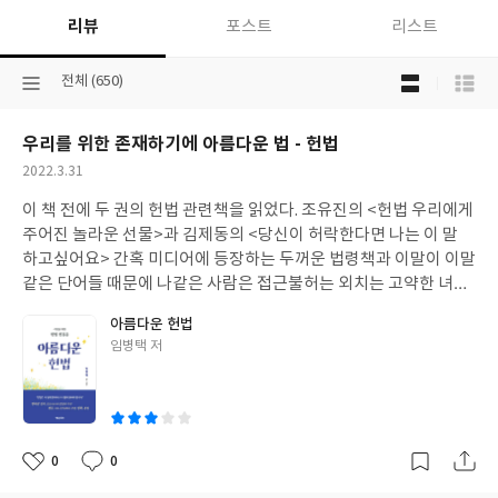
리뷰
포스트
리스트
목
선
전체 (650)
록
택
보
된
기
우리를 위한 존재하기에 아름다운 법 - 헌법
분
선
류
택
작
2022.3.31
성
이 책 전에 두 권의 헌법 관련책을 읽었다. 조유진의 <헌법 우리에게
일
주어진 놀라운 선물>과 김제동의 <당신이 허락한다면 나는 이 말
하고싶어요> 간혹 미디어에 등장하는 두꺼운 법령책과 이말이 이말
같은 단어들 때문에 나같은 사람은 접근불허는 외치는 고약한 녀석
이 법이라고 생각했다. 헌법이라고 다를 것 없다고 쳐다도 보지 않았
아름다운 헌법
다. 위의 두 권의 책이 헌법에 대한 나의 인식을 바꿨다. 나같이 헌법
글
임병택 저
을 가까이 가려하지 않은 사람들에게 헌법을 알리고 싶다. 그럴 기회
쓴
를 만들고 싶다. 바랐다. 여전히 나에게 어려운 녀석이지만 조금 더
이
다가가고 싶어졌다. 그러다 만났다. <시민을 위한 헌법 첫걸음, 아름
다운 헌법> 솔직히 말하면 처음에는 실망스러웠다. 헌법이 왜 우리
를 위해 존재하는지 우리가 헌법을 왜 알아야하는지 알려줄 수 있는
0
0
좋
댓
작
책일거라 생각했다가 너무 뻔한 이야기만 늘여놓은 그저그런 책인
아
글
성