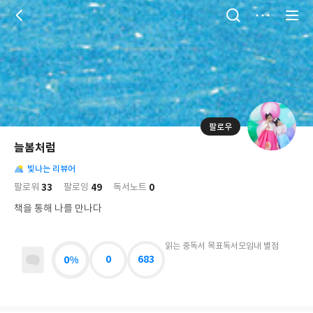
저
장
팔로우
나
의
늘봄처럼
님
대
사
의
빛나는 리뷰어
표
락
사
사
배
33
49
0
팔로워
팔로잉
독서노트
진
경
락
책을 통해 나를 만나다
읽는 중
독서 목표
독서모임
내 별점
0%
0
683