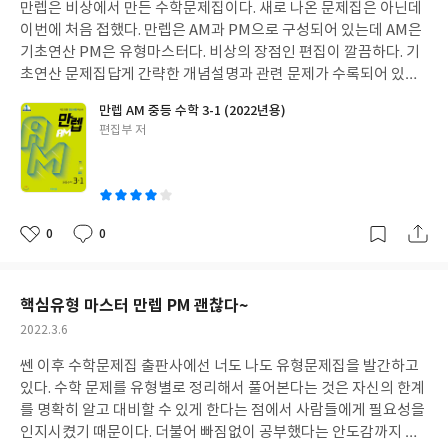
도 할 수 있을까? 그럼 해볼까? 하는 마음이 스멀스멀 올라왔다. 욕
만렙은 비상에서 만든 수학문제집이다. 새로 나온 문제집은 아닌데
일
심부리지 말고 하나씩 하나씩 바꿔보자. 예전에는 했던 내 좋은 습관
이번에 처음 접했다. 만렙은 AM과 PM으로 구성되어 있는데 AM은
들을 다시 불러들이고 지금 버리고 싶은 습관들을 조금씩 수정하면
기초연산 PM은 유형마스터다. 비상의 장점인 편집이 깔끔하다. 기
서 그녀가 했던 방법은 대부분 나와는 맞지 않는 방법이다. 그러나
초연산 문제집답게 간략한 개념설명과 관련 문제가 수록되어 있다.
그 기저에 깔린 그녀의 시선은 반드시 내가 배워야하고 실천해야 가
이것만 풀기에는 부족함이 있지만 학기 전 가볍게 몸풀기로 예습하
만렙 AM 중등 수학 3-1 (2022년용)
치가 있다. YES24 리뷰어클럽 서평단 자격으로 작성한 리뷰입니다
고 싶다면 추천하고 싶다. 기본서들은 품어야하는 난이도의 범위가
글
편집부 저
넓어 기초유형을 많이 풀어보지 못하는 경우가 대부분이다. 그에 비
쓴
해 만렙 AM은 기초연산유형 문제를 충분히 풀어볼 수 있도록 배려
이
한다. 문제집 한 권이 한 달에서 두 달이면 충분히 풀 수 있는 양이고
학기 중 놓친 부분 이해할 때 혹은 진짜 아무것도 공부하지 않은 상
태에서 중간고사나 기말고사를 준비하기도 나쁘지 않다. 이것만 풀
0
0
좋
댓
작
어서 고득점은 어렵겠지만 7~80점 정도는 무난하게 맞을 수 있지
아
글
성
않을까 싶다. 응용문제는 없지만 교과서에 언급되는 문제유형은 모
요
일
두 다루고 있으니 걱정하지 않아도 되겠다. 어떤 학생에게 추천할
핵심유형 마스터 만렙 PM 괜찮다~
까? 중위권 방학 예습용 기초 개념과 유형익힐 때 놓친 학년 복습용
작
2022.3.6
YES 24 리뷰어클럽 서평단 자격으로 작성한 리뷰입니다.
성
쎈 이후 수학문제집 출판사에선 너도 나도 유형문제집을 발간하고
일
있다. 수학 문제를 유형별로 정리해서 풀어본다는 것은 자신의 한계
를 명확히 알고 대비할 수 있게 한다는 점에서 사람들에게 필요성을
인지시켰기 때문이다. 더불어 빠짐없이 공부했다는 안도감까지 주