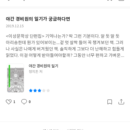
좋
댓
작
동규칙>를 보면서 빙고를 외쳤다. 작가가 그려내는 인물들과 겹쳐
자신의 상황에 자기 의사를 제대로 피력하지 못하고 끌려다니는 아
아
글
성
져서. 그토록 절제하며 자신을 통제하는 우아함을 잃지 않았던 인물
이, 그러면서도 그 자리에서 계속 노력하는 아이....그래서 늘 외로운
요
일
들을 연거푸 창조하는 것을 보면 의심의 여지가 없다. 어떤 순간에도
아이.......... 나쓰코는 스키시마를 좋아하고 그가 하는 말 한마디에 핑
야간 경비원의 일기가 궁금하다면
자신을 놓지 않았던 팅커, -형이 살던 아파트 옥상에서 마주한 팅커
크빛 모드에 빠지면서도 자신이 정말 그를 남자로서 좋아하는지는
작
2019.12.15
의 모습이라니 ...- 호텔에 감금된 채 생활하면서도 백작이라는 품위,
모르겠다. 그럼에도 그 아이 옆에 있고 싶어하고 인정받고 싶어한다.
성
귀족의 의무를 버리지 않았던 모스크바의 신사도 ...그리고 가난하게
그러면서 늘 되네인다. 우리가 쌍둥이라면 너를 온전히 이해할 수 있
<이상문학상 단편집> 기억나는가? 딱 그런 기분이다. 알 듯 말 듯
일
태어났지만 책을 읽고 자기발전을 꽤하는 캐서린 역시 인간의 대한
을까? 너의 마음을 제대로 읽을 수 있을까? 과연 그럴까? 쌍둥이라
아리송한데 뭔가 있어보이는....겉 멋 살짝 들어 꼭 챙겨보던 책. 그러
예의를 아는 듯 하다. 인물만 매력적인 것이 아니다. 반전이라는 말
면 가능할까? 어쩌면 일어날 수 없는 일이라는 것을 알고 있기에 쌍
나 사실은 나에게 버겨웠던 책. 솔직하게 그보다 더 난해하고 힘들게
을 쓰기는 조금 과하지만 읽는 내내 내가 생각한 것과는 다른 등장,
둥이라면....하고 조건부를 다는 것인지도 모른다. 우리가 나 자신의
읽었다. 이걸 어떻게 받아들여야할까? 그동안 너무 편하고 가벼운
다른 선택, 다른 결정들이 끊임없이 등장한다. 이브가 팅커의 청혼
마음도 알아차리기 힘든데 쌍둥이라고 알리가 없다. 나쓰코는 그 순
책만 읽어 머리가 굴러가지 않는 나를 반성해야하는 것인지 급 자신
을 거절하는 것도, 팅커가 캐서린을 피해 사라진 것도,.....그래서 행
야간 경비원의 일기
간 순간의 감정이 너무나 잘 이해되었던 반면 스키시마의 행동이나
감이 떨어진다. 혹시 먼 미래의 이야기인가? 뒤적거리니 웬걸 일기
복하게 잘 살았습니다. 로 귀결되는 동화같은 이야기가 실제 인생사
글
정지돈 저
생각은 나로서는 이해하기가 어려웠다. 전형적인 어장관리남의 모
라 정확하게 날짜가 박혀있다. 2018년...........경비원하면 수위아저씨
쓴
에 존재할 수는 없는 법이지만 이처럼 끊임없이 우리의 시선을 사로
습이다. 한없이 잘해주기라도 해야하는데 지맘 내키는대로 지 편리
처럼 늙수레한 이미지가 떠올랐는데 읽다보니 새파랗게 젊은 총각
이
잡는 반전들이 일어날 수 있을까? 그런 인물들이 존재할 수 있었을
한대로 이야기하고 행동하는 통에 읽으면서 절대 만나고 싶지 않고
이다. - 물론 내 기준으로 젊은 건지도 모른다.-나잇대부터 오류발
까? .인.......................일어날 수 있다. 이곳은 지금 1938년 뉴욕이니깐,
내 딸이 피했으면 싶은 남자로 등극했다. 책으로도 드라마로도 만나
생. 책을 덮어야하나 고민이 들었지만 일단 강행작가의 말을 읽으며
누군가의 이름을읽 바꾸는 것이 아무렇지도 않은 .....자신이 물려받
고 싶지 않은 사람이다. 이런 사람을 아끼고 사랑하는 것이 얼마나
어쩜 작가 스스로 문학 정체성의 고민이 지속되고 있어 어떤 명쾌한
1
0
은 재산으로 호의호식 하는 것이 죄책감이 들어 총을 들고 전쟁터로
좋
댓
작
감정을 다치게 하고 자신을 병들게 하는지 제대로 보여준다. 책 띠지
입장을 세우지 못하고 방황하는 자신을 투영한 것인지도 모르겠단
아
글
성
진군할 수 있는 순수한 마음을 가진 자들이 있는....교육을 통해 자신
에 적힌 "그는 내 인생의 파괴자인 동시에 창조자였다."는 말에서
생각도 들었다. 그럼에도 불구하고 그가 하는 말 사이사이 나의 눈을
요
일
의 처지를 개척해보고자 달리기 시작한 .....시끌벅적 변화무쌍한 19
파괴자 부분에 완전 공감...물론 창조자 일수도 있지만 그닥 인정하
멈추게 하는 문장이 등장한다. 너무나 당연해서 평범하기 그지 없는
38년 뉴욕에서는 일어날 수도 있는 일이다. 캐서린에게 우아한 연인
고 싶지 않다 그렇게까지 상처를 내며 성장하는 음악은 하고 싶지 않
데 타인의 입에서 나오니 특별해보이는 그런 말들왜 나는 상대가 나
은 누구였을까? 글의 전개상 팅커겠지 하면서도 나는 자꾸 월러스