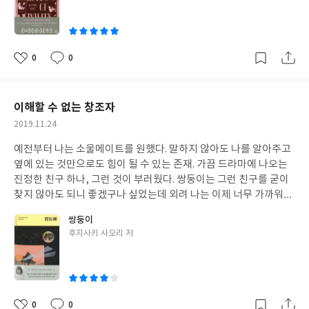
호흡으로 책을 읽던 당시에는 진짜 이게 "가가"라니 말이 절로 나오
울스의 <우아한 연인>이 바로 그 책이다. 핑크가 가지고 있는 '큐
이
는 장면이었다. 요 장면 때문에 가가 당신 내가 찍었구료. 궁시렁대
티', '사랑스러움'이라는 이미지에 '우아'를 포함해도 전혀 어색하
며 가가시리즈를 검색하는 나를 만났다. 총 7권....30년 이라는 세월
지 않음을 이 책의 표지가 보여주고 있다. 완전 나의 취향저격!! 물론
이면 어마어마한 시리즈가 있을 줄 알았는데 다소 실망. 그러나 몇
나는 우아한 핑크 표지가 아니었어도 분명 이 책을 얽었을테다. 작가
0
0
좋
댓
작
십년동안 내내 초등학생인 코난보다 함께 나이먹어간다는 가가가
가 무려 에이모 토울스니깐, 작년 별점 5개를 줬던 <모스크바의 신
아
글
성
훨씬 인간적일 듯 하야 올해 안해 독파하는 것으로 올 한해 독서목표
사>의 작가다. 안 읽을 수가 없었다. ㅋㅋㅋㅋㅋㅋ 역시나, 좋다. 내
요
일
도 살짝 수정 엄청난 흥미진진은 하니지만 히가시노만의 가독성을
가 기대했던 것보다 더 좋다. 모스크바의 신사보다 더 괜찮았다. 호
이해할 수 없는 창조자
장착했고, 긴장감은 덜하지만 추리하는 재미가 있는 책, 읽다말고
텔감금이라는 조금 더 어두운 소재 때문이었는지 모스크바의 신사
작
2019.11.24
혼자 그림그리며 카드 진행상황을 점검하는 나를 만나는 흐뭇함이
는 무게감이 있고 조금 더 진지했달까? 상황 전개보다는 감정선의
성
있다.
전개를 따라가는 것이 내가 더 편했던 것인지 잘 모르겠지만 책장이
예전부터 나는 소울메이트를 원했다. 말하지 않아도 나를 알아주고
일
훨씬 더 잘 넘겨졌다. 1938년 한 해동안 법률회사 속기사였던 캐서
옆에 있는 것만으로도 힘이 될 수 있는 존재. 가끔 드라마에 나오는
린이 경험한 것을 기록한 이야기다. 룸메이트 이브와 신년 전야를 보
진정한 친구 하나, 그런 것이 부러웠다. 쌍둥이는 그런 친구를 굳이
내기 위해 갔던 재즈클럽에서 만난 영앤리치핸섬보이 팅거, 그의 어
찾지 않아도 되니 좋겠구나 싶었는데 외려 나는 이제 너무 가까워져
머님 지인이라는 당당 여사 앤, 부유한 동생과는 다르게 부두노동자
힘든 사이보다는 조금 거리를 두고 너무 많은 것을 알지 않고 너무
쌍둥이
의 삶을 그리는 형 행크, 순박한 명사수 월러스 월코트, 분위기 메이
많은 것을 공유하지 않는 사이가 더 좋은 것 같단 생각을 한다. 후지
글
후지사키 사오리 저
커 디커....등장인물 하나 하나가 매력적이다. 이렇게 매력적인 인물
사키 사오리의 <쌍둥이들>을 보며 더더욱 그런 생각이 들었다. 책
쓴
을 만들어 낸 것은 어쩌면 "인간이 갖춰야할 품성, 인간에 대한 예
속 화자 나쓰코는 나를 닮은 아이다. 세상이 정해놓은 틀을 크게 벗
이
의"에 대한 작가의 생각이 분명하기 때문인지도 모르겠다. 팅거가
어나지 않는 영역내에서 자신의 존재를 끊임없이 인정받고 싶어하
어린 시절 그의 어머니로부터 선물 받은 뒤 삶의 교본이 된 책, 젊은
는 아이, 사람에 대한 이중적 감정이 끊임없이 왔다갔다해서 자기
조지 워싱턴의<사교와 토론에서 갖추어야 할 예의 및 품위있는 행
자신조차 자기가 진짜 원하는 것을 뚜렷히 파악하지 못하는 아이,
0
0