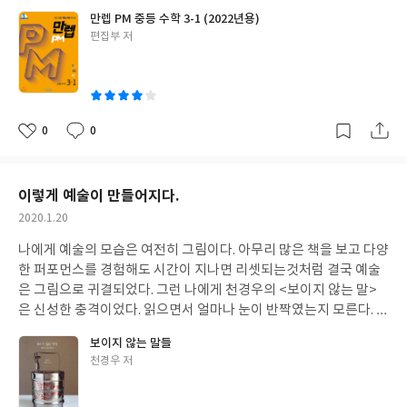
니 더할 나위없이 매력적이다. 쎈은 다 좋은데 사실 C단계 풀 때 느
만렙 PM 중등 수학 3-1 (2022년용)
껴지는 자괴감이 수학에 더 멀어지게 만든다는 점이다. 상위권이 아
글
편집부 저
닌 이상 C단계의 문제를 풀 필요성을 느끼지 못한다. 우리가 학교 시
쓴
험을 준비하는데는 B단계만으로도 충분하다. 물론 100점이 목표인
이
친구들은 제외다. 그 친구들은 C단계 풀고 난 뒤 A급 문제집을 더 풀
어보길 권한다. 그러나 대부분의 아이들은 만렙PM 정도면 충분히
만족스런 결과를 얻을 수 있다. 보통의 아이들이 충분히 풀 수 있는
0
0
좋
댓
작
보통 아이들을 위한 문제집이라 하겠다. 만렙PM은 비상에서 만든
아
글
성
유형마스터이다. 페이지마다 문제가 꽉차 답답함이 느껴지는 여타
요
일
의 문제집과는 달리 수학문제집치고 여백의 미를 뽐내는 나름의 취
이렇게 예술이 만들어지다.
향확고한 아이다. 난이도가 아주 아주 살짝만 높였더라면 하는 아쉬
작
2020.1.20
움은 있지만 평범한 우리 둘째에게 같이 풀자 이야기하고 싶은 문제
성
집이 확실하다. 우리 둘째 다음 문제집 확정이다. 이책은 예스24 리
나에게 예술의 모습은 여전히 그림이다. 아무리 많은 책을 보고 다양
일
뷰어클럽 서평단 자격으로 작성하였습니다.
한 퍼포먼스를 경험해도 시간이 지나면 리셋되는것처럼 결국 예술
은 그림으로 귀결되었다. 그런 나에게 천경우의 <보이지 않는 말>
은 신성한 충격이었다. 읽으면서 얼마나 눈이 반짝였는지 모른다. 예
술이 살아움직이는 것 같았다. 작가가 그려놓은 그림, 작가가 찍은
보이지 않는 말들
사진, 능력을 가진 한 사람의 노력의 산물에서 벗어나 참여하는 일
글
천경우 저
반인들의 순간 순간의 생각과 행동이 작품으로 기록되고 울림을 준
쓴
다니 이것이야말로 진짜 예술이구나 싶었다. 작년 내가 새롭게 알게
이