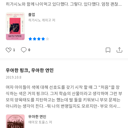
알고싶다면 사전조사 내용에 나온 <유배지에서 온 편지>와 알쓸신
히가시노와 함께 나이먹고 있다했다. 그렇다. 있다했다. 엄청 괜찮다
잡도 좋지만 <나의 문화유산답사기1>편도 좋다. 1편의 처음이 월출
평이 나있지만 사실 나에게는 그저 소문만 무성한 인물일 뿐, 그가
졸업
산 무위사와 다산초당이 나온다. 백운동 정원 가기 전 무위사도 추천
활약한 30년 동안 나는 그를 모르고 살아왔다. 요즘 히가시노의 글
글
히가시노 게이고 저
한다. 강진편에서 아쉬운 것은 FOOD & STAY였다. 소개된 식당 '수
이 예전만 못하다는 이유로 그의 글을 읽기 꺼려했는데 초창기 패기
쓴
인관'은 맛있는 것은 사실이나 드라이브 코스에서 조금 떨어져있는
넘치던 시기의 그를 만날 수 있다는 기대감을 갖고 읽었다. 역시나
이
곳에 위치해 이 식당을 위해 우회해서 가야한다. 코스 안에 위치한
재미있다. 트릭이 살아있는 추리소설 자체가 너무 오랜만이라 더 반
곳이면 더 좋았을 법하다. 가우도에서 10분 정도 달리면 있는 마량
갑고 즐겁게 읽었다. 거기에 가가라는 인물 역시 매력뿜뿜. 이공대
항에서 신선하고 저렴한 회를 즐기는 것도 나쁘지 않다. 강진오감통
출신이라는 히가시노의 신월화 카드 트릭도 흥미로웠지만 내 눈을
1
0
좋
댓
작
은 굳이.... 'YES24 리뷰어클럽 서평단 자격으로 작성한 리뷰입니
끈 것은 역시 '가가' 자체다. 아직은 형사가 되기 전, 교사가 되기로
아
글
성
다.'
마음을 굳히고 졸업을 준비하는 가가는 요즘 웹소설에 나오는 삐까
요
일
뻔쩍한 캐릭터가 아니다. 외모가 눈부신 것도 아니고 샤프한 머리로
우아한 핑크, 우아한 연인
동급생들의 추앙을 받을 정도도 아니다. 다른 이들에겐 냉정하지만
작
2019.10.8
내 여자에게만 친절한 츤데레는 더더군다나 아니다. 30년 전 캐릭터
성
이기 때문이기도 하겠지만 그에게는 남자다움? 진중함이 느껴진다.
여자 아이들이 색에 대해 선호도를 갖기 시작 할 때 그 "처음"을 장
일
특히 마지막 장면에서 사토코와 가가의 대사는 으흐흐흐~~~~나 혼
식하는 색은 거의 핑크다. 그저 학습의 산물이라고 생각하며 그런 부
자 포텐 터진 "뭐 하나 물어봐도 돼?"라고 사토코는 말했다. 좋다는
모의 양육태도를 지탄하고는 했는데 딸 둘을 키워보니 부모 문제는
대답 대신에 가가는 감자튀김을 입에 넣으려던 손을 멈추고 그녀를
아니라는 생각이 든다. -뭐 나의 변명일지도 모르지만- 부모 의사와
보았다. "지금도 나와 결혼하고 싶다고 생각해?"그는 감자를 입에
는 관계없이 핑크색이 갖는 매력 때문임을 인정했다. 반짝반짝 사랑
우아한 연인
던져 넣었다. "응, 지금도.""그렇구나......미안해.""섭섭하네." 이렇
스러운 색감을 좋아하는 남자 아이들까지 늘어나고 있으니 인정 또
글
에이모 토울스 저
게 덩그마니 떨어트려놓고보니 아무 느낌없이 밋밋하기만 한데 한
인정, 그리고 그 색감에 정점을 찍게 한 책이 나타났으니 에이모 투
쓴