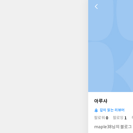
나
의
아루샤
님
사
의
깊이 읽는 리뷰어
락
사
배
0
1
팔로워
팔로잉
경
락
maple38님의 블로그