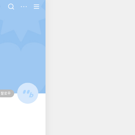
저
장
팔로우
대
표
사
진