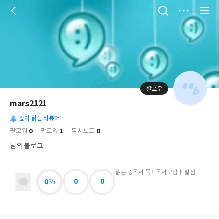
저
장
팔로우
나
의
mars2121
님
대
사
의
깊이 읽는 리뷰어
표
락
사
사
배
0
1
0
팔로워
팔로잉
독서노트
진
경
락
님의 블로그
읽는 중
독서 목표
독서모임
내 별점
0%
0
0