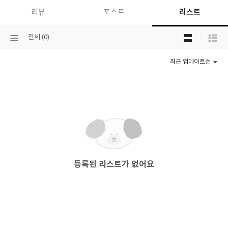
리스트
리뷰
포스트
목
선
전체 (0)
록
택
보
된
기
최근 업데이트순
분
선
류
택
등록된 리스트가 없어요