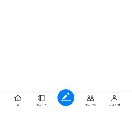
예스이십사 ㈜
사업자 정보
홈
독서노트
독서모임
나의 사락
개인정보처리방침
이용약관
문의하기
Copyright ⓒYES24 Corp. All Rights Reserved.