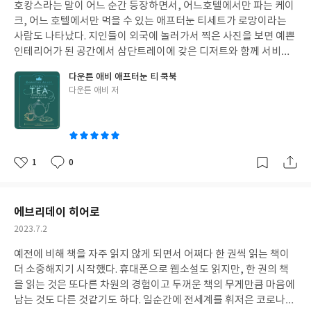
해본 사람이라면 이 책 <말로 표현하면 모든 슬픔이 사라질 거야>
호캉스라는 말이 어느 순간 등장하면서, 어느호텔에서만 파는 케이
일
샅샅이 볼 수 있다는 것은 굉장한 행운이다. 앞으로 어떻게 발전될
를 한 번 읽어보는 것도 나쁘지 않을 것이다. 내가 가진 고민이 나혼
크, 어느 호텔에서만 먹을 수 있는 애프터눈 티세트가 로망이라는
것인지 지켜보고 싶다는 마음이 들었다.
자만의 것이 아니라는 것을 아는 것만으로도 어느 정도 위안이 되
사람도 나타났다. 지인들이 외국에 놀러가서 찍은 사진을 보면 예쁜
고, 책에서 소개해주는 여러 고민해소방법도 기억해두고 활용하면
인테리어가 된 공간에서 삼단트레이에 갖은 디저트와 함께 서비스
좋을테니 말이다. 평소에 '"어쩔 수 없지"라는 말을 참 싫어했었는
되는 애프터눈 티세트가 나오기도 하는데, 색이며 모양이 예쁜 디저
다운튼 애비 애프터눈 티 쿡북
데, 이 책에서는 "어쩔 수 없지", "뭐 어때", "그럴 수도 있지"가 감
트들에 빠져서 언젠가 한 번은 먹어보면 좋겠다 싶기도 하다. 홍차보
글
다운튼 애비 저
정을 정리하는데 도움이 된다고 소개해서 앞으로 내적으로 활용해
다는 커피가 주류인 문화속에서 살고 있어서 특별히 챙기지 않으면
쓴
볼까 싶기도 하다. 책을 읽으면서 평소생활에서 있는 그대로의 나를
홍차를 마실 일이 잘 없기는 한데, 그래도 한번씩 유명한 홍차전문
이
그대로 드러내고 사는 사람이 얼마나 될까 하는 생각도 해보았는데,
점에 가서 마셔보면 홍차도 맛있다는 것을 알게 되기도 한다. 이 책
항상 그렇게 있는 그대로의 나로 산다기보다, 내게 고민이 있을 때
<다운튼 애비 애프터눈 티 쿡 북>은 유명한 영국드라마 '다운튼 애
정도는 가까운 지인에게 사회적인 가면을 벗고 있는 그대로의 나를
비'에서 자주 나오는 애프터눈 티시간에 등장한 55종의 디저트레시
1
0
좋
댓
작
드러내고 말로 표현해보는 것이 좋겠다 싶다. 문제점을 여러 방면으
피가 수록된 책으로 디저트레시피외에도 드라마 속 장면들과 명대
아
글
성
로 깊이있게 파헤쳐서 다양한 해결책을 고민하는 무거운 전문서적
사도 함께 즐길 수 있어서 '다운튼 애비'의 애청자라면 너무나도 소
요
일
은 아니고, 당장 눈앞에 직면한 문제에 가볍게 접근하고 부드럽게
장하고 싶어질만한 책일듯 하다. 영국요리는 맛없기로 세계적으로
에브리데이 히어로
해결책을 제시해서 빠르게 읽기 좋은 책이다. 어떻게 보면 나만의 고
유명하다는데, 티와 함께 하는 디저트는 이렇게나 다양하다는데에
작
2023.7.2
민에 빠져 시야가 좁아지고 무기력증에 빠지기 쉬운 고민인들에게
우선 놀랐다. 우리나라에서도 한번씩 유행을 탄 디저트인 에클레어,
성
는 이런 책이 더 도움이 되지 않겠나 싶기도 하다.
타르트, 머랭, 스콘, 마카롱, 다쿠아즈, 마들렌, 까눌레 등 이름도 들
예전에 비해 책을 자주 읽지 않게 되면서 어쩌다 한 권씩 읽는 책이
일
어봤고 맛도 알고 있는 디저트들도 있지만, 피키 푸딩이라든가 토르
더 소중해지기 시작했다. 휴대폰으로 웹소설도 읽지만, 한 권의 책
테같은 것은 이름만 한 번들어봤을 뿐 어떤 맛인지 어떤 모양인지 알
을 읽는 것은 또다른 차원의 경험이고 두꺼운 책의 무게만큼 마음에
지 못해서 궁금하기도 했다. 당장 먹어볼 수는 없지만, 각 디저트의
남는 것도 다른 것같기도 하다. 일순간에 전세계를 휘저은 코로나사