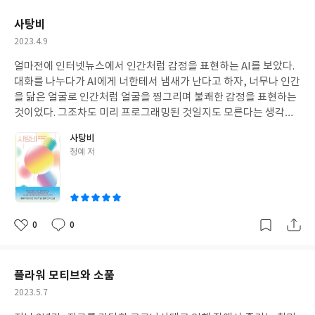
연습할 수 있는 필사노트이다. 작년에 출간되어 베스트셀러가 되었
요
일
혀 부담스럽지 않은 책이다. 지금와서 돌아보면 내가 살아온 시간동
던 미꽃체 필사노트가 출시 1주년으로 더 업그레이드되어 나온 것
사탕비
안에도 세상이 많이 진보했고, 살아오는 동안 나의 사고방식도 많이
이라고 하는데, 휴대성도 높이고, 표지도 더하고, 초보자를 위한 필
작
2023.4.9
바뀌었다. 앞으로의 세상은 지금보다 더 많이 바뀔터인데, 내가 뒤
기구 추천도 있고, 180도로 완전히 펼쳐지는 완전펼침제본으로 된
성
떨어지지 않게 바뀌는 세상에 적응할 수 있을까 조금 걱정이 되기도
노트이다. 안그래도 책을 받고 책장을 넘기는데, 다른 책들과 달리
얼마전에 인터넷뉴스에서 인간처럼 감정을 표현하는 AI를 보았다.
일
한다. 아직은 막연하지만, 죽음이 필수가 아닌 선택의 시대가 되었
휙~ 넘어가는 느낌이라 이게 뭐지 싶었는데, 제본이 다른 책과 다르
대화를 나누다가 AI에게 너한테서 냄새가 난다고 하자, 너무나 인간
을 때 나는 올바른 판단을 할 수 있을지 그것이 제일 걱정이다.
게 되어 있어서 무려 180도로 넘길 수 있게 된 것이라고 한다. 그냥
을 닮은 얼굴로 인간처럼 얼굴을 찡그리며 불쾌한 감정을 표현하는
읽는 책이라면 이게 큰 장점이 아니겠지만, 책장을 펼치고 직접 책
것이었다. 그조차도 미리 프로그래밍된 것일지도 모른다는 생각도
장에 따라쓰는 노트이기 때문에 이런 제작은 굉장히 반가울 수 밖에
잠깐 해보았지만, 어찌되었건 이제 정말 얼마 안남았다는 생각이 들
사탕비
없는 것이다. 잘 펼쳐지지 않느 책장을 억지로 손으로 누르면서 써본
어 섬찟한 느낌이 드는 것은 어쩔 수 없었다. '불쾌한 골짜기'가 떠올
글
청예 저
기억이 있는 사람이라면 이런 기분을 당연히 잘 알 것이라고 생각된
랐다. '인간이 인간이 아닌 존재를 볼 때, 인간과 많이 닮을수록 호감
쓴
다. 책의 내용은 1일 1시를 따라쓸 수 있게 되어 있는데, 왼쪽의 글을
도가 높아지다가 어느 수준에 이르면 오히려 불쾌감을 느낀다'는 로
이
오른쪽의 줄로 된 칸 안에 적절히 쓰면서 연습할 수 있게 되어 있어
봇공학이론이다. 이 이론을 처음 들었을 때는 그냥 그렇구나 하는 생
서 따라쓰기에 좋다. 거기다 바로 뒷장에는 연하게 미꽃체로 같은 내
각이었는데, 그 후, 어느 글에서 '도대체 인류의 역사 어느 부분에서
용이 인쇄되어 있어서 그 위에 따라 쓸 수도 있게 되어 있다. 필사를
어떤 일이 있었길래 불쾌한 골짜기가 인간의 내면에 새겨진 것인
0
0
좋
댓
작
하기에 앞서 책속의 글들을 조금 읽어보았는데, 마음에 와닿고 공감
가'하는 내용을 보고 무섭다는 생각을 했었다. 그 존재가 외계인일
아
글
성
이 되는 글들이 많아서 앞으로 필사할 날들이 즐겁게 기대되기도 한
수도 있고, 휴머노이드일수도 있을 것이다. 인간의 욕심은 끝이 없
요
일
다. 내가 갖고 있는 글씨체는 나만의 것이고, 이것을 굳이 수정할 필
고, 같은 실수를 반복한다. 인류의 역사속 어딘가에 숨겨졌던 비극
플라워 모티브와 소품
요가 있을까 하는 생각도 조금은 있지만, 나의 글씨체가 좀더 가독
이 재현되지 않을 것이라는 보장은 어디에도 없다. SF소설 <사탕비
작
2023.5.7
성이 높고 내가 보기에도 편안해졌으면 좋겠다는 마음도 있어서 이
>에서 위기를 맞은 인간은 자신들을 대신할 휴머노이드 '캔디인
성
번 필사노트를 따라 써보면 도움이 되겠다는 생각이 들었다. 좋은 글
간'을 만들어낸다. 그들에게 캔디인간은 지금의 우리가 우리를 대신