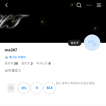
저
장
팔로우
나
의
me267
님
대
사
의
빛나는 리뷰어
표
락
사
사
배
20
2
0
팔로워
팔로잉
독서노트
진
경
락
님의 블로그
읽는 중
독서 목표
독서모임
내 별점
0%
0
814