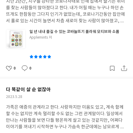
지난 2년간, 지구를 강타한 코로나사태로 인해 집에서 즐기는 취미
일
로 마음도 다스리고, 부단한 노력으로 좀더 단정하고 예쁜 글씨체를
해서 쓰는 기계와 다를 바없다는 생각으로 만들어내었을지도 모르
를 찾는 사람들이 많아졌다고 한다. 내가 어릴 때는 누구나 하던 손
가질 수 있는 좋은 기회가 될 것같아서 기쁘다. #이 글은 출판사로부
겠다. 책속의 인간들에게 캔디인간의 반란?은 나를 대신해서 아침
뜨개도 한참동안 그다지 인기가 없었는데, 코로나기간동안 집안에
터 책을 제공받아 쓴 글입니다.
저녁으로 방을 청소해주던 로봇청소기가 갑자기 '언제까지 내가 청
서 홀로 있는 시간이 늘면서 차츰 새로이 찾는 사람이 많아졌고, 기
소해줘야 돼?'라고 물어오는 느낌이었을까. SF소설속이 아닌 현실
관등을 찾아 배우는 수강생들도 늘었다는 이야기를 듣기도 하였다.
일 년 내내 즐길 수 있는 코바늘뜨기 플라워 모티브와 소품
에서도 인간처럼 반응하는 로봇이 있는 지금의 세상에서 살다보니
나 또한 독학으로 가을겨울기간에만 잠깐씩 하던 손뜨개를 올 봄에
글
Applemints 저
소설속 캔디인간의 마음을 이해하는 것이 어렵지 않았다. 그저 남은
는 제대로 배워봐야겠다는 생각이 문득 들어서 인근의 학습관에서
쓴
생각은 인간다움이 무엇인지, 인간은 인간에게만 인간다우면 되는
주 1회 수강을 시작하였으니, 이 또한 코로나기간동안 자유롭지 못
이
것인지, 내가 가진 '우리'의 영역이 모두의 '우리'와 같지 않을텐데
했던 것에 대한 보상심리인가 싶은 생각도 든다. 이전에는 독학을 하
옳고 그름을 따질 수 있을까 등등의 여러 생각이 들었다. 분명한 것
다보니 여러 손뜨개책을 찾아 보고 만들어 보게 된다. 혼자 만들다보
은 앞으로의 세상은 지금과는 완전히 다를 것이고, 빠르게 변하는
면 과정중에 생기는 궁금한 점을 어디가서 물어보고 싶어지는데, 그
0
0
좋
댓
작
세상에 적응하기 함들게도 계속 나이를 먹어갈테니, 지금보다 좀더
런 면에서는 과정 수강도 좋은 것 같다. 물론, 여러 명이 함께 하다보
아
글
성
겸손한 마음으로 다가올 미래를 맞이해야겠다는 생각만 들 뿐이다.
니 내가 하고 싶은 디자인을 못하게 되기도 하고, 다 함께 하는 진도
요
일
내가 혼자 상상하기 힘든 것을 미리 생각해보고, 나름대로 준비해
에도 신경을 쓰게 되는 점은 독학과의 차이이기도 하다. 가을 겨울에
다 똑같이 살 순 없잖아
보는 것. 이것이야말로 내가 SF소설을 읽는 또하나의 이유이다.
모자나, 목도리 등만 하나씩 뜨고나면 보통은 손뜨개에 대한 관심이
작
2023.5.28
수그러드는데, 손뜨개과정을 수강하게 되다보니 관심이 커지는 상
성
황에 만난 <일 년 내내 즐길 수 있는 코바늘뜨기 플라워 모티브와 소
가족은 애증의 관계라고 한다. 사랑하지만 미움도 있고, 계속 함께
일
품>은 쉽게 볼 수 없는 도안이 많이 있어서 흥미로웠다. 제목에 있는
할 수는 없지만 계속 멀리할 수도 없는 그런 관계말이다. 일상에서
것처럼 여러 종류의 플라워 모티브를 다양하게 만들어 볼 수 있다는
만나는 사람들을 보면 다들 평온하게 살고 있는 것같지만, 어쩌다
것이 가장 큰 장점인데, 이전에 간간히 조금씩 보았던 플라워 모티
이야기를 꺼내기 시작하면 누구나 가슴속 한군데에는 남모르게 쌓
브 들이 무엇을 형상화한 것인지 알 수 없었던 것과 달리 여러 종류