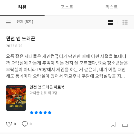
리뷰
포스트
리스트
목
선
전체 (821)
록
택
보
된
기
던전 앤 드래곤
분
선
류
택
작
2023.8.20
성
요즘 젊은 세대들은 개인컴퓨터가 당연한 때애 어린 시절을 보내니
일
까 오락실에 가는게 추억이 되는 건지 잘 모르겠다. 요즘 청소년들은
오락실이 아니라 PC방에서 게임을 하는 거 같은데, 내가 어릴 때만
해도 동네마다 오락실이 있어서 학교후나 주말에 오락실앞을 지나
다보면 말그대로 애들이 복작복작했다. 어릴 때부터 유명한 집순이
던전 앤 드래곤 아트북
여서 오락실에 갔던 횟수는 다섯손가락도 남을 정도지 싶다. 횟수가
글
마이클 윗워 외 3명
적다고 해서 추억이 아예 없는 것은 아니라서 한 번의 경험이라도 강
쓴
렬하게 남아있을 수도 있으니, 오락실의 추억을 이야기해도 되지 않
이
겠나 싶기도 하다. 가물가물한 기억을 돌이켜보니 이 게임의 아류
작?인지 모르겠지만, 오락실에서 비슷한 게임을 해보았거나 뒤에
서 구경을 했거나 했던 거 같다. 당시에는 오락실을 간다는 것은 적
0
0
좋
댓
작
어도 부모님께 거짓말정도는 해야 가능한 일이었기 때문에 오락게
아
글
성