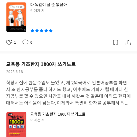
아둔 이야기가 있어서 그런 것을 보면 사람들은 누구나 자기만의 짐
다 똑같이 살 순 없잖아
의 꽃이름을 함께 알 수 있는 점이 아주 좋았다. 특히, 이 책에 실린
을 지고 산다는 말이 정말 맞다는 생각을 하기도 했었다. 학창시절과
글
김예지 저
모티브들은 평면도안이 아니라 꽃들이 튀어나오는 것처럼 느껴지
사회생활을 거치면서 간혹 '저 사람은 참 사랑받고 컸구나' 싶은 느
쓴
는 입체도안으로 많이 실려 있다. 평평하게 뜨는 평면도안을 많이 떠
낌이 들게 하는 사람을 만나기도 하는데, 그런 사람을 보면 역시 원
이
본 뜨개질 애호가들도 새로운 마음으로 볼 수 있지 않을까 싶은 생각
만하고 자존감이 높은 성격은 조기 가정교육의 영향인가 하는 생각
도 든다. 책속에 공통 기초부분도 순서대로 칼라프린트로 잘 나와 있
을 하기도 했다. 한편으로는 그런 환경에서 그렇게 자라지 못한 사람
어서 손뜨개를 많이 해보지 않은 사람들도 조금씩 공부해가면서 시
은 앞으로도 별 수가 없나 싶기도 했는데, 이번에 이 책 <다 똑같이
1
0
좋
댓
작
도한다면 충분히 마음에 드는 작품을 만들 수 있을 것같다. 내가 잘
살 순 없잖아>를 읽으면서 약간의 가능성을 엿보게 되기도 하였다.
아
글
성
알고 잘하는 것만 시도한다면 실패는 없을 것이다. 그러나, 새로운
책을 보면서 공감되는 부분이 많았는데, 그 중 하나가 '무리하는 마
요
일
것을 시도하고, 실패하고, 또 도전하는 과정자체가 즐거움이 될 수
음'을 사랑으로 받아들이는 부분이었다. 책 속의 저자는 무리한 가
교육용 기초한자 1800자 쓰기노트
도 있다는 것을 아는 것만으로도 인생이 조금은 덜 심심할 것이다.
격의 옷으로 느낀 사랑을 이야기했는데, 그 마음이 나에게는 극장이
작
2023.6.18
었다. 잔병치레가 잦았던 어린 시절의 어느 날, 시내의 병원에 갔다
성
가 집으로 오는 길에 갑지기 극장에 가고 싶다고 떼를 썼었더랬다.
학창시절에 한문수업도 들었고, 제 2외국어로 일본어공부를 하면
일
나말고 다른 형제들도 있었는데, 용케 허락받고 함께 들어갔던 극장
서 또 한자공부를 좀더 하기도 했고, 이후에도 기회가 될 때마다 한
안은 사람들이 너무 많아서 금세 컨디션이 안좋아졌었고, 결국 얼마
자공부를 할 수 있으면 시간을 내서 해왔는 것 같은데 아직도 한자에
있지도 못하고 앞자리로 가서 신나게 보고 있던 형제들까지 다 불러
대해서는 아쉬움이 남는다. 이제와서 특별히 한자를 공부해서 뭐가
서 나와야 했었다. 나또한 무리한 요구로 엄마의 사랑을 확인하려고
되겠다는 생각은 없지만, 일상생활을 하고 글을 쓰면서 어휘력의 부
교육용 기초한자 1800자 쓰기노트
했었기 때문에, 저자가 엄마의 사랑을 확인하는 방법이 무리하는 마
족을 때때로 느끼고 좀더 적합하게 적절한 단어를 쓰고 싶다는 마음
글
이미선 저
음이었다고 한 부분에 공감할 수 있었다. 물론, 이후에 저자를 무리
은 항상 있으니까 더 아쉽지 않나 싶기도 하다. 평범한 일상에서 한
쓴
한 선물로 엄마에게 가끔 사랑을 표현한다고 하는데, 나는 그렇지는
자를 모르고도 충분히 생활이 가능하고 자신의 의사를 표현함에 부
이
못한 것같지만 말이다. 나에게 아무런 영향도 미치지 못하는 주변인
족함이 없는 시대가 되었지만, 좀더 깊이있고 수준있는 어휘를 구사