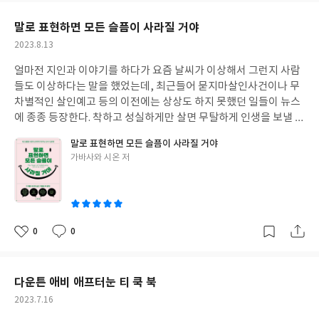
임을 잘하는 아이들이 여러 의미에서 대단해 보이기는 했다. 이 책 <
요
일
던전 앤 드래곤>을 처음 봤을 때는 비슷한 제목의 영화를 떠올렸었
말로 표현하면 모든 슬픔이 사라질 거야
는데, 알고보니 유구한 역사가 있는 게임이었다. 1970년대에 시작
작
2023.8.13
된 TRPG이자 이후에 등장하는 모든 RPG게임에 큰 영향을 주었으
성
며, 수많은 소설, 영화, 드라마 등에 영향을 주었다고 하니 내가 이
얼마전 지인과 이야기를 하다가 요즘 날씨가 이상해서 그런지 사람
일
제까지 보거나 읽은 영화, 소설 등에서도 비슷한 장면들이 나온 것
들도 이상하다는 말을 했었는데, 최근들어 묻지마살인사건이나 무
이 우연은 아니었던 것이다. 이 책의 큰 제목이 <ART & ARCANA>
차별적인 살인예고 등의 이전에는 상상도 하지 못했던 일들이 뉴스
인데 ARCANA가 무슨 뜻인지 어학사전을 찾다보니 '비밀', '소수,
에 종종 등장한다. 착하고 성실하게만 살면 무탈하게 인생을 보낼 수
또는 특정집단에게만 알려진 정보'라는 뜻이 있었다. 어릴 때 어른
있을 것이라는 기본적인 인간의 삶을 뒤흔드는 일에는 누구나 상당
말로 표현하면 모든 슬픔이 사라질 거야
들은 오락실만 주구장창 찾는 아동들에게 '저거저거, 커서 뭐가 되
한 공포감을 가질 수밖에 없을 것이다. 우리 사회가 서로간에 소통하
글
가바사와 시온 저
려고 저러나'라고 했었는데, 그런 애들이 잘 커서 게임업계에서도
고 표현하는 사회였다면 그런 일은 일어나지 않았을 것이라고 단정
쓴
활약하고 결국에는 이런 책도 쓰나 보다. 어떤 분야든 깊이있게 파고
짓는 것은 무책임한 행동이라고 생각하지만, 좀더 소통이 쉬운 사회
이
들어 일가를 이루고나면 존경스러울 수밖에 없다. 특히나 대중적이
였다면 어느 정도 조금의 사건은 줄일 수 있지 않았을까 하는 생각도
라기보다 마니아적인 분야에서 끝의 끝까지를 추구할 수 있다는 것
해보았다. 뉴스에 나올만큼 큰 사건을 벌이지는 않더라도 인생의 어
은 보통의 집념과 정신력이 아니면 거의 불가능하다는 것을 알게 되
느 시기에 길든 짧든 억압된 분노와 슬픔을 겪지 않은 사람은 없을
0
0
좋
댓
작
는 나이가 되니 더욱 더 그런 느낌을 갖게 되는 것 같다. 이 책에서는
것이라고 생각한다. 각각의 타고난 성향이나 자질, 가족, 친구, 지인
아
글
성
던전앤드래곤의 역사와 스토리진행에서부터 시각적인 효과에 쓰인
등의 주변환경에 따라 쉽게 지나가기도 하고, 오랜 기간 자신과 주
요
일
다양한 그림들과 캐릭터소개와 다양한 아이디어 등이 다양하고 깊
변을 해치는 시간을 보내기도 할 것이다. 혼자서는 해결되지 않는 고
다운튼 애비 애프터눈 티 쿡 북
이있게 다뤄지고 있어서 던전앤드래곤에 추억을 갖고 있는 이들이
민이 있으면 어릴 때는 부모님과 선생님들이 해결해주지만, 어느 정
작
2023.7.16
라면 누구나 소장하고 싶은 아트북이 아닐까 싶다. 하나의 이야기가
도 나이가 들고나면 스스로 문제를 해결할 수밖에 없다. 이런 고민을
성
시작되고 발전되고 다양하게 변화하는 과정을 처음부터 현재까지