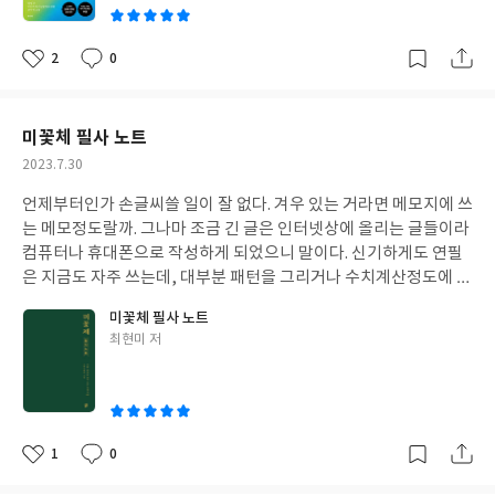
못을 저지르든 언제든지 뉘우칠 수 있으니 좀더 뻔뻔해지지 않을까
들도 많았고, 평소 생각하던 부분에 대한 내용도 있어서 반갑기도
싶기도 하다. 아니, 이 모든 질문들에 앞서 과연 불멸이라는 것이 가
했다. 사람들의 선함을 믿으라고 하면서도 체크를 잊지 말라고 하는
능한가 싶다. 이 책 <죽음의 죽음>은 이 물음에 답을 해주는 책이다.
2
0
좋
댓
작
부분이라든가, 시도조차 하지 않으면 이길 수 없다고 반복적으로 나
서문에서부터 차근차근 지구상에는 불멸까지는 아니라도 놀라울만
아
글
성
오는 내용들은 마음에 두고 되새겨야 할 내용이 아닌가 싶다. 너무나
큼 오래사는 생명체들이 있다는 것을 보여주고, 당연한 과정이라고
요
일
당연한 말이다 싶지만, 한번 더 짚어주는 부분이 좋았다. 예를 들자
생각하고 받아들였던 노화를 세월에 따른 당연한 수순이 아닌 하나
미꽃체 필사 노트
면 3단계 성공공식인데, 더 나은 인식이 더 나은 선택을 낳아서 더
의 질병으로 분류하게 만들도록 빌드업을 해나간다. 아직도 지구상
작
2023.7.30
나은 결과를 가져온다는 것으로 당연하지만, 일상에서 적용하여 실
에는 저소득국가들의 해결되지 못한 질병들이 남아있는데, 노화역
성
천하겠다고 생각해 본 적이 없는 것이라 기억에 남는다. 그리고, 소
전을 위한 연구에 자금을 쓰는 것이 도덕적으로 옳을까 하는 부분까
언제부터인가 손글씨쓸 일이 잘 없다. 겨우 있는 거라면 메모지에 쓰
일
크라테스가 교육은 빈 그릇을 채우는 일이 아니라 배움의 불꽃이 타
지 다루고 있어서 과연 죽음의 죽음을 다루는 책이구나 싶기도 하다.
는 메모정도랄까. 그나마 조금 긴 글은 인터넷상에 올리는 글들이라
오르게 하는 일이라고 했다는데, 마음에 두고 나중에 써먹어야겠다
에덴동산에서 건드리지 말라고 한 생명의 나무는 사과가 아니라 유
컴퓨터나 휴대폰으로 작성하게 되었으니 말이다. 신기하게도 연필
싶은 생각도 해보았다. 부를 이루는 구체적인 방법을 제시한다기 보
전자를 말하는 것일꺼라고 내심 생각하고 있었던터라 조금 무섭기
은 지금도 자주 쓰는데, 대부분 패턴을 그리거나 수치계산정도에 쓰
다 더 나은 삶을 향한 토대를 차곡차곡 다지도록 도와주는 책이라는
는 하다. 그러나, 생명공학 치료가 하루가 다르게 발전하고 있고, 20
는거라 글씨라고 할 수 없는게 함정이겠다. 지금도 그렇지만, 예전
생각이 든다. 더운 여름 땀흘리며 몇 시간 투자하기에 아깝지 않은
미꽃체 필사 노트
30년에는 나노기술치료법이 등장하여, 2045년에는 노화를 완전히
부터 예쁘고 단정한 글씨를 좋아해서 손글씨를 멋지게 쓰는 사람은
책이다.
글
최현미 저
제어하고 역전시킬 수 있을 것이라는 전망을 읽고 있노라니 이 책의
그것만으로도 달리보이고 했었는데도 정작 나의 손글씨는 마음에
쓴
예상보다 빠르면 빠르지 더 늦지는 않게 세상이 바뀔 것이라는 기대
들지 않는 정도이다. 글씨를 자꾸 써보는 연습이 필요하다는 것은 자
이
가 든다. 이 책의 전망에 의하면 지금 50세 이하의 사람은 생각보다
각하고 있지만, 우선순위에서 밀린다고 할까. 변명이겠지만, 당장
싸게 그 혜택을 받을 수 있을 것이라고 하니 해당 연령층은 희망을
크게 필요한 일이 아니다보니 연습해보겠다는 마음응 항상 있었지
가져보아도 나쁘지 않을 것이다. 그 이상의 연령대는 냉동보존을 하
만, 실천은 언제나 작심삼일에 그치곤 했다. 이번에 만나게 된 <미꽃
1
0
좋
댓
작
면 될 것이라는데, 금액이 만만치 않다. 역시 돈이 문제가 될 줄 알았
체 필사노트>는 인터넷에서 예쁜 글씨로 유명한 미꽃샘의 글씨체를
아
글
성
다. 가독성 좋고, 흥미로운 내용들로 가득차서 일반인이 읽기에 전