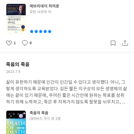
유래라든가 설명이 상세하여 궁금증이 조금은 충족이 될 수 있었다.
태가 진정이 되어가고 있지만, 이제 우리는 단 하나의 바이러스가
에브리데이 히어로
언젠가 지인에게 인기디저트는 레시피 한 장만으로도 고가에 거래
전 지구를 긴장에 몰아넣을 수 있다는 것도 알게 되었고, 걱정없이
글
로빈 샤르마 저
된다는 것을 들은 적이 있는데, 이 책에는 55종의 디저트레시피가
밟고 다니던 든든한 땅이 더이상 안전지대가 아니라는 것도 알게 되
쓴
있다. 요알못이라 레시피의 요리순서를 읽어가며 머리속으로만 만
었다. 날씨도 과거와 다르고, 전쟁중인 나라들도 이웃에 있다. 안정
이
들어 보았는데, 만약 빵집이나 디저트 매장을 운영하는 분이 읽는다
과 불안정 사이의 미묘한 시소가 불안정으로 자꾸 기울고 있다는 느
면 가뜩이나 유행시기가 짧은 우리나라에서 다음에 유행할 디저트
낌이라 가끔은 무엇으로도 진정되지 않는 불안에 휩싸일 때도 있다.
를 미리 점쳐보는 것도 가능하지 않을까 하는 흥미로운 생각도 문득
이러한 때에는 역시 자기계발서적에 의지하고 싶은 마음이 든다. 언
1
0
좋
댓
작
들었다. 책을 읽으면서 살짝 아쉬운 점은 몇몇 디저트의 사진이 없는
젠가 자기는 자기계발서는 읽지 않는다고 말한 지인도 있었지만, 우
아
글
성
부분이었는데, 이 김에 드라마 '다운튼 애비'를 한 번 정주행해보는
후죽순으로 나오는 자기계발서라고 해서 무슨 잘못이 있겠는가. 읽
요
일
것은 어떨까 싶기도 하다. 드라마속에서 등장인물들이 시대를 연기
고 실천안하는 독자의 문제일 뿐일텐데 말이다. 이번에 읽은 <에브
죽음의 죽음
하면서 먹고 마시는 디저트를 보며 디저트의 이름을 알아보는 것도
리데이 히어로>는 일상에서 승리하는 방법을 총집합시켜 놓은 것같
작
2023.7.9
흥미로울 것이다.
은 책이다. 두께가 상당한 책이고, 읽으면서 손목도 좀 아팠지만, 가
성
독성이 좋고 내용 자체에 공감이 많이 되어서 쉽게 읽은 것 같다. 갖
삶이 유한하기 때문에 인간이 인간일 수 있다고 생각했다. 아니, 그
일
고 있는 가능성을 축소시키지 말고 더 발전시켜 나가라는 내용을 보
렇게 생각하도록 교육받았다. 길든 짧든 지구상의 모든 생명체의 삶
면서 얼마전 앞으로의 일에 대해 이야기를 나누던 중 뭘 자꾸 더 하
에는 끝이 있기 때문에, 주어진 짧은 시간안에 원하는 목표를 성취
려고 하냐고 만류하던 지인이 떠올랐다. 당시에도 아직 수십년은 더
하기 위해 노력하고, 죽은 후 지옥가지 않도록 잘못을 뉘우치고, 똑
살아야할 사람이 왜 저렇게 말하나 하는 생각을 했었는데, 아무래도
같은 한계를 짊어지고 살아가는 타인에게 동정심을 가져야 한다고
죽음의 죽음
이 책을 권해주어야 할 1번인듯 싶다. 책의 저자가 이전에도 여러 권
생각했다. 그런데, 만약, 내가 죽지 않는다면 이 모든 일들을 지금과
글
데이비드 우드 외 2명
의 자기계발서를 쓴 유명한 분이시고 이번 책이 이전 책까지 아우르
똑같이 생각할 수 있을까. 그런 때가 오면, 죽기 전에 조금이라도 복
쓴
는 내용인 듯 해서 더 깊이가 있지 않았나 싶기도 하다. 책속에 나오
리효과를 누리기 위해 절약하는 것도 여유가 있을 터이고, 어떤 잘
이
는 글 중에 어디 쪽지에라도 적어서 두고두고 읽어야겠다 싶은 내용