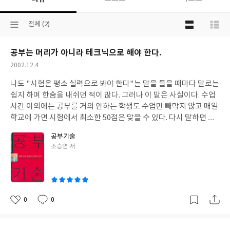
목
선
전체 (2)
록
택
보
된
기
공부는 머리가 아니라 테크닉으로 해야 한다.
분
선
류
택
작
2002.12.4
성
나도 "시험은 평소 실력으로 봐야 한다"는 말을 들을 때마다 말로는
일
쉽지 하며 한숨을 내쉬던 적이 많다. 그러나 이 말은 사실이다. 수업
시간 이외에는 공부를 거의 안하는 학생도 수업만 빼막지 않고 매일
학교에 가면 시험에서 최소한 50점은 맞을 수 있다. 다시 말하면 평
소 수업 시간에 흘려 듣는 지식이 이미 시험 문제의 반 이상을 습득
공부기술
하게 한다. 앞에서 말한 것처럼 노트 필기의 양을 줄이고 선생님의
글
조승연 저
강의를 열심히 듣는 습관을 들이면 시험 공부를 따로 하지 않고도 시
쓴
험 문제의 답을 대부분 맞출 수 있다. 좋아하는 과목과 싫어하는 과
이
목도 사실은 같은 뿌리에서 나온 것이다. 과학과 문학은 절대 한 갈
래의 학문으로 볼 수 없다고 생각하기 쉽지만 두 과목 모두 자신과
지신을 둘러싸고 있는 세계의 탐험을 목표로 한다는 공통점을 갖는
0
0
좋
댓
작
다. [인상깊은구절]수능처럼 IQ시험 유형의 시험 출제가 점차 늘고
아
글
성
있다. 이러한 시험에서는 찍기 기술이 매우 중요하다.
요
일