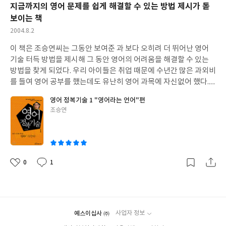
지금까지의 영어 문제를 쉽게 해결할 수 있는 방법 제시가 돋
보이는 책
작
2004.8.2
성
이 책은 조승연씨는 그동안 보여준 과 보다 오히려 더 뛰어난 영어
일
기술 터득 방법을 제시해 그 동안 영어의 어려움을 해결할 수 있는
방법을 찾게 되었다. 우리 아이들은 취업 때문에 수년간 많은 과외비
를 들여 영어 공부를 했는데도 유난히 영어 과목에 자신없어 했다.
그래서 마침 이 책이 나왔다고 해서 이 책을 사다 주었더니 이 책을
영어 정복기술 1 "영어라는 언어"편
본 후 그 동안의 고민이 많이 풀렸다고 한다. 나 역시 이 책을 매우 흥
글
조승연
미롭게 보았는데 유럽인들처럼 각기 다른 언어를 비교하면서 여러
쓴
개 언어를 한꺼번에 익히는 방법과 그토록 힘들여 공부한 엑센트와
이
억양보다 영어의 멜로디부터 터득하라는 제안 등이 흥미롭다. 특히
우리 아이들은 영어가 특별한 언어인 것으로 착가했는데 표준어도
없고 억양이나 발음보다 내용이 더 중요하다는 저자의 생각에 많은
0
1
좋
댓
작
공감을 한다고 한다. 나 또한 이 책을 읽고 아이들에게 모든 영어를
아
글
성
다 잘하려고 할 것이 아니라 필요한 영어만 따로 공부하라고 말할만
요
일
한 여유가 생겼다. 이 책은 그 동안의 조승연씨 책 중에서 가장 뛰어
나며 가장 재미있다. 따라서 나는 앞으로 나올 단어와 문장, 문화 책
예스이십사 ㈜
사업자 정보
도 큰 기대를 갖고 기다린다. 아마 이 책들은 우리나라의 많은 사람