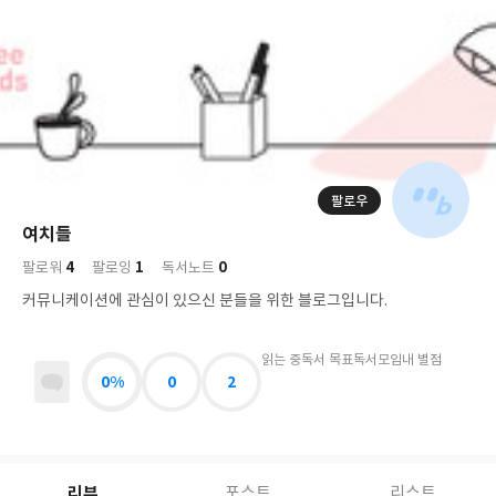
저
장
팔로우
나
의
여치들
님
대
사
4
1
0
의
팔로워
팔로잉
독서노트
표
락
사
사
배
커뮤니케이션에 관심이 있으신 분들을 위한 블로그입니다.
진
경
락
읽는 중
독서 목표
독서모임
내 별점
0%
0
2
리뷰
포스트
리스트