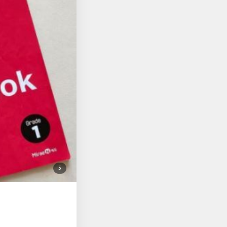
첨
5
부
된
사
진