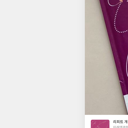
리피트 개념
글
미래엔콘텐