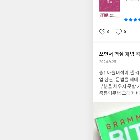
쓴
이
0
0
좋
댓
작
아
글
성
요
일
쓰면서 핵심 개념 
작
2024.9.25
성
중1 아들녀석이 젤 걱정하는 과목이 영어라네요. 
일
업 참관, 문법을 헤매고 있어서 영어학원 고민했어요ㅠㅠ 그런데 학원을 보내도 스스로 챙기지 않으면 아이의 부족한
부분을 채우지 못할 거 같아서 미래엔 그래머 바이트로 학교 진도 복습요. 욕심 내지 
중등영문법 그래머 바이트로 핵심 개념 콕! 쓰면서 익히니 문장의 구조도 다시 보게 
니 차곡차곡 채울 수 있어 완전 좋아요. 또 무엇보다 중등영문법으로 수능 빈출 어법도 맛보고 수능 독해 적용 문제도
풀어 보니 수능까지 준비할 수 있어요. 까묵까묵 잘 까먹는 울 중딩이는 반복도 중요한데 그래머 바이트 문제집 구성이
반복, 반복^^ 앞에서 배운 내용도 누적 문제로 푸니 반복 학습의 중요성도 스스로 느끼고 좋으네요. 중등영문법 아이