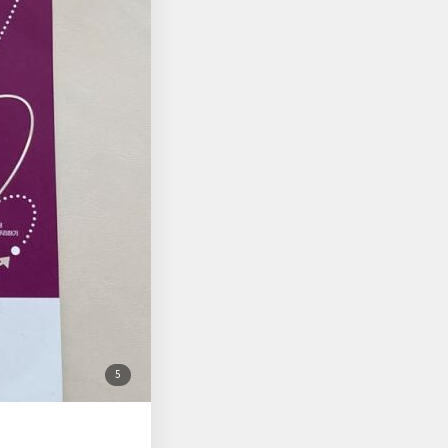
첨
5
부
된
사
진