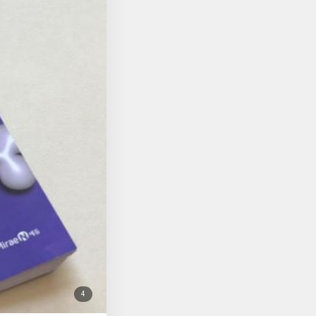
첨
4
부
된
사