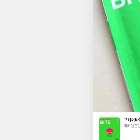
그래머바이트
글
미래엔콘텐
쓴
이