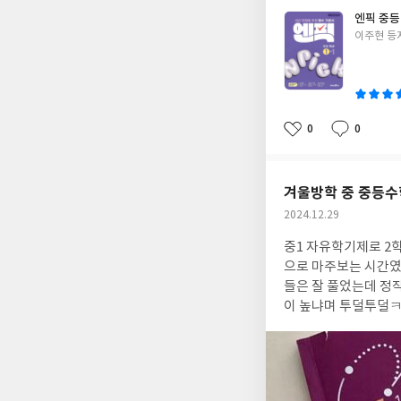
엔픽 중등 
글
이주현 등
쓴
이
0
0
좋
댓
작
아
글
성
요
일
겨울방학 중 중등수학
작
2024.12.29
성
중1 자유학기제로 2학기 기말고사를 처음 치뤘어
일
으로 마주보는 시간였
들은 잘 풀었는데 정작 개념을 묻는? 게다가 배점도 높아요. 서술형도 잘 해결했는데 어떻게 객관식 개념 문제가 배점
이 높냐며 투덜투덜ㅋㅋㅋ 시험 시간이 많이 남았지만 자신의 실수는 잡지 못했어요. 겨울방학
1학기 수학 예습으로 미래엔 리피트 중등 수학 2-1 개념 책과 반복 책 구성의 수학 개념서로 픽요!!! 개념 학습과 필수
유형으로 겨울 방학 개념을 빠르게 공부할 수 있겠어요. 문제를 풀어보니 아이의 약점이 여기서도 팍팍! 쉽다고 생각
하고 대충 읽지 말고 문제를 꼼꼼하게 읽고 푸는 연습과 중등 수학 개념을 집중해서 학습해야겠습니다! 반복 풀이의