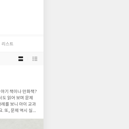
리스트
목
록
보
기
선
택
에 예습과 복습해야겠어요. 시험기간엔 시험대비로 최종점검도요.