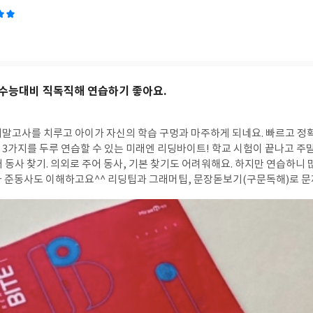
수능대비 직독직해 연습하기 좋아요.
과 마주하게 되네요. 빠르고 정확한 독해와 어휘, 어
 완
팁과 그래머팁, 문장돋보기(구문독해)로 문제해결력과 어법도 같
초가 부
 영어실력 쌓기 Goood! 문장의 주어, 동사부터 목적어, 보어 수식어 등 문장을
빠르고 정확하게 리딩 연습하기 좋은 미래엔 리딩바이트 추천요!