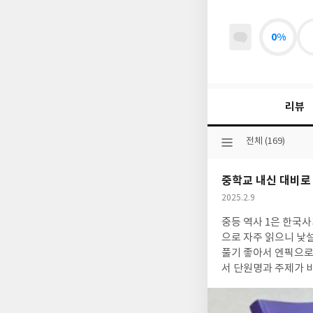
0%
리뷰
선
전체 (169)
택
된
중학교 내신 대비로 
분
류
작
2025.2.9
성
중등 역사 1은 한국사가 아닌 세계사예요. 중2, 저희 학교
일
으로 자주 읽으니 낯설지는 않은데 제대로 알고 있을까? 사실 궁금해요. 또, 방학을 이용해 교과서도 읽어 보며 문제
풀기 좋아서 엔픽으로~ 올해 중2는 2015 교육과정이지만 2022 개정 교육과정이 반영된 엔픽! 차례를 보니
서 단원명과 주제가 비슷하니 무얼 선택하든 괜찮네요. 무엇 보다 자료 사진과 설명이 맘
대비 시험과 유사 유형과 난이도 문제까지- 기말 지필평가는 역사 문제집 1권이 시험 범위라 외울게 많아 걱정인데 지