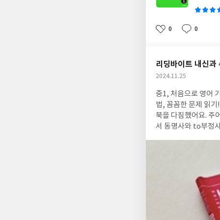
0
0
좋
댓
작
아
글
성
요
일
리딩바이트 내신과 
작
2024.11.25
성
중1, 처음으로 영어 기말고사를 치루고 아이가 자신의 학습 구멍
일
법, 꼼꼼한 문제 읽기! 3가지를 두루 연습할 수 있는 미래엔 리딩바이트! 학교 시험이 끝나고 주말에 다시 복습하며
북을 다짐했어요. 주어 동사 찾기. 의외로 주어 동사, 기본 찾기도 어려워해요. 하지만 연습하니 많이 좋아져요. 그러면
서 동명사와 to부정사 준동사도 이해하고요^^ 리딩
이 연습하니 좋으네요. 또, 수능 기출 원문과 재구성한 지문을 비교하며 어휘의 난이도와 유사어휘도 확인. 기
족한 울 중딩이 Grade 1부터 차근차근
분석하며 직독직해로 