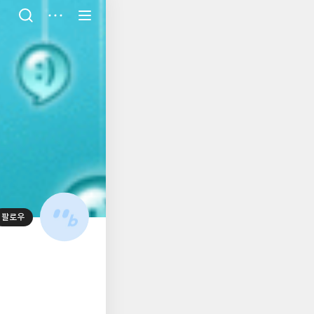
저
장
팔로우
대
표
사
진