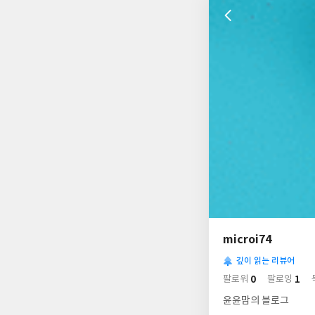
나
의
microi74
님
사
의
깊이 읽는 리뷰어
락
사
배
0
1
팔로워
팔로잉
경
락
윤윤맘의 블로그