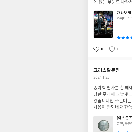
에 없는 부분도 나와
가라오케 
글
와야마 야
쓴
이
0
0
좋
댓
작
아
글
성
요
일
크리스탈문진
작
2024.1.28
성
종이책 필사를 할 때
일
당한 무게에 그냥 둬
있습니다만 쓰는데는 만족합니다. 비슷한 크기의 다른 색인 문진을 하나 더
사용이 안되네요 한쪽
[예스굿즈
글
문진;윤동
쓴