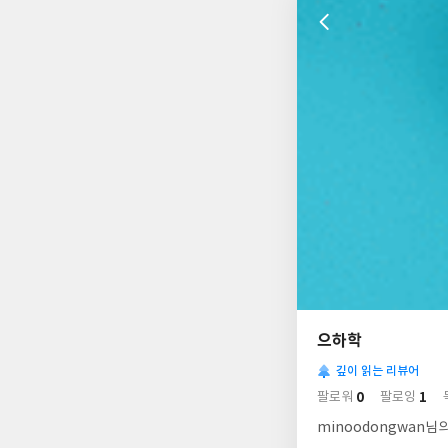
나
의
으하학
님
사
의
깊이 읽는 리뷰어
락
사
배
0
1
팔로워
팔로잉
경
락
minoodongwan님