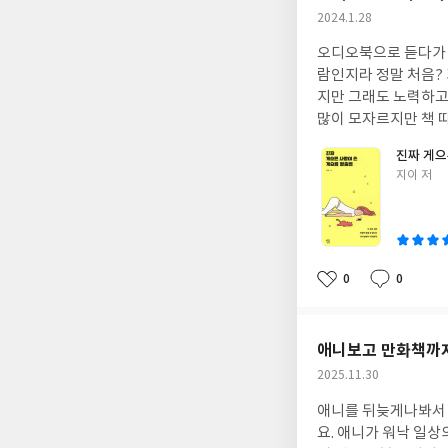
작
2024.1.28
성
오디오북으로 듣다가 이건 
일
람인지라 정말 처음?
지만 그래도 노력하고
많이 모자르지만 책 
진짜 게으
글
지이 저
쓴
이
0
0
좋
댓
작
아
글
성
요
일
애니보고 만화책까
작
2025.11.30
성
애니를 뒤늦게나봐서 
일
요. 애니가 워낙 일