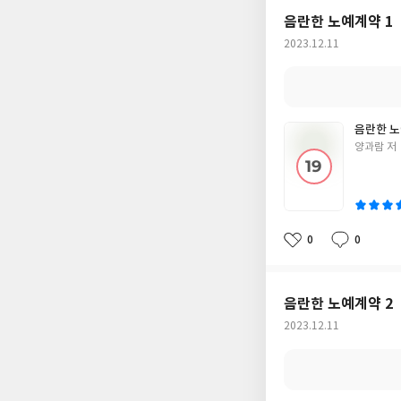
음란한 노예계약 1
작
2023.12.11
성
일
음란한 노
글
양과람 저
쓴
이
0
0
좋
댓
작
아
글
성
요
일
음란한 노예계약 2
작
2023.12.11
성
일