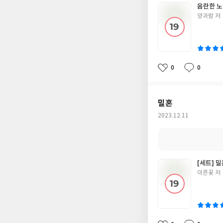
음란한 노
글
양과람 저
쓴
이
0
0
좋
댓
작
아
글
성
요
일
밀혼
작
2023.12.11
성
일
[세트] 밀
글
이른꽃 저
쓴
이