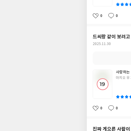
0
0
좋
댓
작
아
글
성
요
일
드씨랑 같이 보려고
작
2025.11.30
성
일
사랑하는
글
마치오 유
쓴
이
0
0
좋
댓
작
아
글
성
요
일
진짜 게으른 사람이