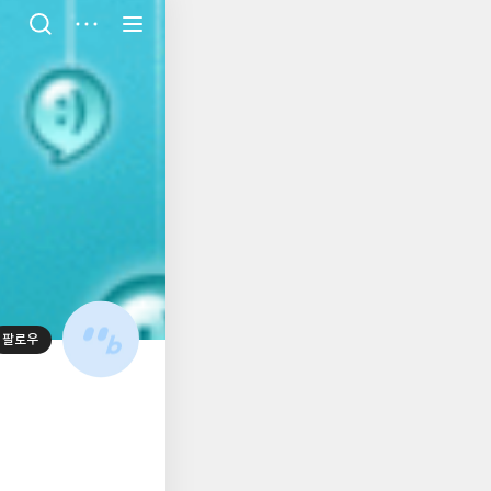
저
장
팔로우
대
표
사
진