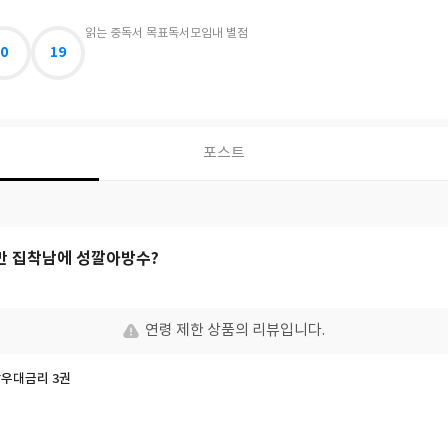
읽는 중
독서 목표
독서모임
내 별점
0
19
포스트
만 집착남에 성깔아방수?
연령 제한 상품의 리뷰입니다.
착각우대금리 3권