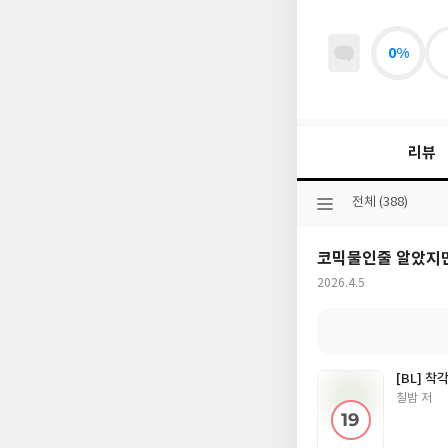
0%
리뷰
선
전체 (388)
택
된
코믹물인줄 알았지
분
류
작
2026.4.5
성
일
[BL] 
글
칠밤 저
쓴
이