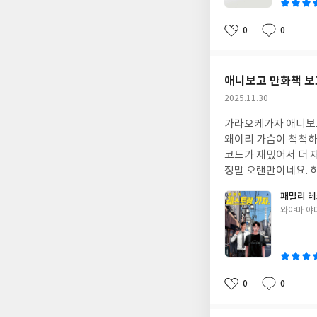
이
0
0
좋
댓
작
아
글
성
요
일
애니보고 만화책 보고
작
2025.11.30
성
가라오케가자 애니보고
일
왜이리 가슴이 척척하고
코드가 재밌어서 더 
정말 오랜만이네요. 하
패밀리 레
글
와야마 야
쓴
이
0
0
좋
댓
작
아
글
성
요
일