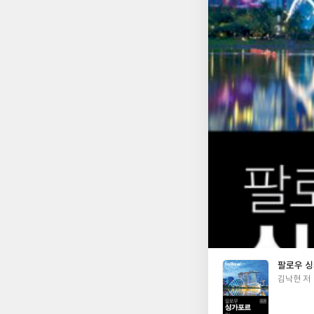
게 인상적이었어요. 진짜 이대
진 보물창고💎 <즐길
리! 감성 리뷰 대신 객관적
💭 저는 기본적으로 
울었을 수도 있어요😂 특히 이 책은 단순히 '장소 찍기'가 아니라, 이동 동선까지 자연스럽게 연결해주는 게 
요! 머라이언 파크만
"이야기 있는 여행"을 만들 수 있을 것 같아요. 4. 이
보 여행자 - 알찬 일
특히 싱가포르를 제대
팔로우 
글
김낙현 저
쓴
이