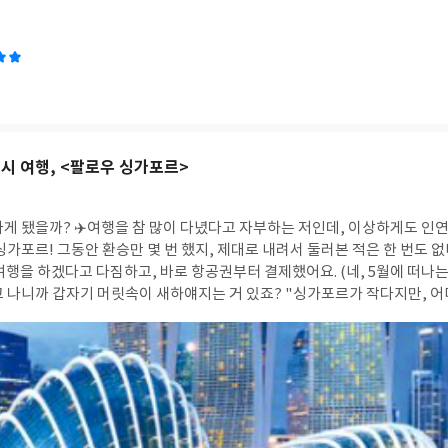
시 여행, <팔로우 싱가포르>
나게 됐을까? ✈️
여행을 참 많이 다녔다고 자부하는 저인데, 이상하게도 인연
가포르! 그동안 환승만 몇 번 했지, 제대로 내려서 둘러본 적은 한 번도 없더라구요.
을 하겠다고 다짐하고, 바로 항공권부터 결제했어요. (네, 5월에 떠나는 거 맞
고 나니까 갑자기 머릿속이 새하얘지는 거 있죠? "싱가포르가 작다지만, 
어!" 고민이 시작됐습니다. 그러던 중! 자주 들어가는 네이버 카페에서 <팔로우
견했어요. 이건 하늘이 준 기회지, 뭐예요. 😎 바로 신청했고, 운 좋게 한 번에 당첨!
 싱가포르>를 품에 안게 됐답니다. 음하하~ 2. 이 책의 매력 포인트는? 📚 <팔로우
, "진짜 여행자는 디테일을 챙긴다!" 책은 '플랜북'과 '실전 가이드북'으로 나뉘어
나요. 플랜북으로는 여행의 큰 그림을 그리고, 실전 가이드북으로는 현장에
 완전 여행용 필수템! 특히 플랜북은 머무는 일수에 맞춰 플랜을 제시해주는