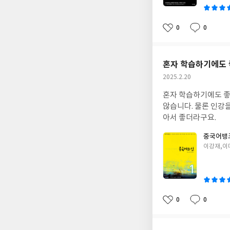
0
0
좋
댓
작
아
글
성
요
일
혼자 학습하기에도
작
2025.2.20
성
혼자 학습하기에도 좋
일
않습니다. 물론 인강
아서 좋더라구요.
중국어뱅크
글
이강재,이
쓴
이
0
0
좋
댓
작
아
글
성
요
일