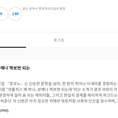
읽는 중
독서 목표
독서모임
내 별점
0
148
포스트
성해나 책보면 되는
설집 『혼모노』는 단순한 문학을 넘어, 한 편의 뛰어난 시네마를 경험하는
처럼 “넷플릭스 왜 보냐, 성해나 책보면 되는데”라는 소개가 결코 과장이 아
 생생하게 살아 숨 쉬는 캐릭터들, 그리고 현실의 경계를 예리하게 파고드는
여준다. 각 단편은 마치 정교한 카메라 워킹처럼 사회와 인간을 응시하며, 
날카롭고도 감각적으로 드러낸다. 『혼모노』는 단지 잘 쓴 소설집이 아니라
리커버)
명하게 각인시키는 문학적 사건이다. 적극 추천한다.