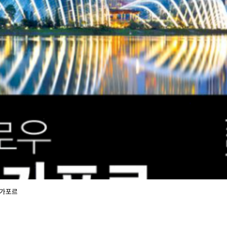
로만 다녀도 여행이 뚝딱 끝날 것 같은 느낌이랄까? 그리고 실전 가이드북은 진짜 숨겨
 거리 베스트>나 <Special Theme> 섹션에서는 운영시간, 요금, 소요
으로 정리된 맛집과 나이트라이프 정보도 너무 신뢰가 갔어요. 3. 무계획으로 떠나지 마세요
'계획 없으면 후회한다' 타입이라... 이번에도 가이드북 없이 갔다면 싱가포
꿀이었어
 보고 끝이 아니라, 리버사이드 산책로까지 이어주는 식이랄까? 덕분에 "점
런 분들에게 추천해요 💌 - 싱가포르를 하루 코스로 끝낼 생각인 초
정을 원하지만 막막한 분들 - 구글맵만 믿다 헤매기 싫은 꼼꼼러 - 플랜 짜
로 느끼고 싶은 사람이라면 무조건 추천합니다! <팔로우 싱가포르>와 함
고수가 될 수 있어요✨ 🌟 한 줄 요약 🌟 "완벽한 싱가포르 여행? <팔로우 싱가포르> 한 권이면
싱가포르