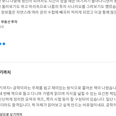
면서 동네 구경도 하고 괜찮
디어(ex 넷플릭스, 유튜브 키즈, 디즈니 플러스 등)별 특징과 추천 콘텐츠
자 시나리오를 그려보기도 했었습니다. 그렇게 발품팔
에 읽어볼 흥미로운 그림 동화책이나 리더스북도 소개하고 있구요. 물론 매일 꾸준히 3시
고 이걸 통해 많은 공부를 하게 되었던
은 않겠지만, 이 방법을 따라하다 보면 한 번 도전해볼만하겠다는 생각도 들더
분 부동산 투자
3명
쯤 읽어보면 좋을만한 책이예요.
 맞지 않는다면 최소한 이 책에서 소개된 추천 영상, 추천하는 교재들만 
공부에는 큰 도움이 될 것 같아요. [이 책은 출판사로부터 도서를 협찬 받아 주관적인 견
물건을 공급해줄 사람을 알아내는게 하나
를 통해 공개되고 가공되어 전달됩
오기까지
팩트
파악하는데는 호갱노노가 상당히 유용합니다. 예를 들어, 사람들이 관심을 갖고 있는
 나왔습니다. '한 번에 이해하는
장 아파트'로 불리는 단지를 찾거나 특정 기간 동안의 가격 변동 추이를 파
세 번째 책으로 들고 다니며 가볍게 읽으며 지식을 넓힐 수 있는 요긴한 책입
간단하게 정리한 요약과 퀴즈, 쪽지 시험 등이 잘 구성되어 있습니다. 일단 
사용하고 계신 '디스코' 어플을 예로 들자면, 이 어플은 다른
합격입니다. 책 자체가 읽어보고 싶게 만드는 비쥬얼이네요. 공학의 기본 개념들을 읽으
투자에 대한 기본 정보와 실거래 가격 등의 정보를 제공하며, 지적도, 토지이용계획까지
절로 되돌아간 듯 한 생각도 들었습니다. 당시에 공부하던 교과서가 이런식
일상으로 오기까지
동산 정보를 어떻게 얻고 어떻게 활용해야할지 궁금한 분들에게는