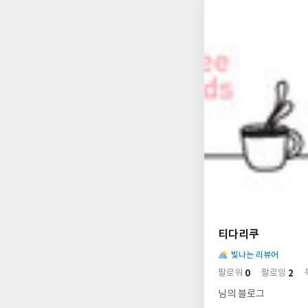
나
의
티다리쿠
님
사
의
빛나는 리뷰어
락
사
배
0
2
팔로워
팔로잉
경
락
님의 블로그