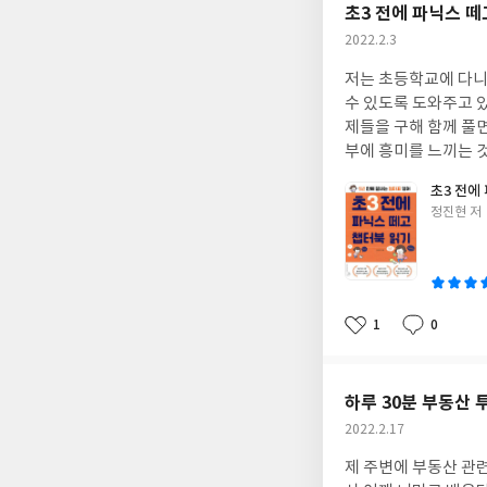
초3 전에 파닉스 떼
작
2022.2.3
성
저는 초등학교에 다니
일
수 있도록 도와주고 있어요. 또 간단한 연산 문제들은 암산으로 풀 수 있도록 퀴즈로 내고
제들을 구해 함께 풀면서 수학에 대한
부에 흥미를 느끼는 것 같아서 참 다행
겠더라구요. 제가 또
초3 전에
더라구요. 저는 원래 아이들에게 공부에 대한 부담을 주고 말자는 주의였는데, 어찌어찌 하다보니 영어 공부는 아이들
글
정진현 저
의 눈높이가 아닌 부모의 눈높이로 접
쓴
미를 갖고 재미있게 영어공부를 할
이
3전에 파닉스 떼고 
딱 적당한 참고서 같았어요. 이 책은 제목 그대로 이 책은 아이가 초3이 되기 전(늦어도 2
아빠표) 영어를 시작해
1
0
좋
댓
작
의 영어수준에 도달하기
아
글
성
극적으로 이용한다면 
요
일
현실적인 방법들을 제시하고 있어요. 방법은 사실 간단합니다. 한 마
하루 30분 부동산 
로 노출시키는 것'이 그 방법이
작
2022.2.17
으로 노출될 수 있도
성
해'를 높이기 위해 구체
제 주변에 부동산 관련업 종사자가 더러 있어서 어릴
일
에 옮기는데 참고로 