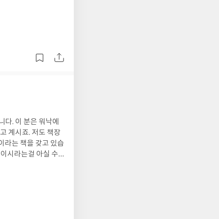
 모두 이해할 수 있
 기계, 화학, 생명,
할 수는 없을 정도로
다양한 발명품과 기술,
 대한 설명도 꽤 자세
책은 출판
 워낙에
. 저도 책장
이라는 책을 갖고 있습
안에 담았으니 소장 가치
죠. (기부천사가 아니라