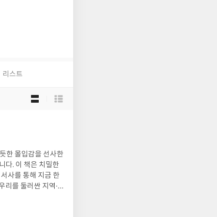
리스트
목
록
보
기
선
택
 듯한 몰입감을 선사한
니다. 이 책은 치밀한
 서사를 통해 지금 한
우리를 둘러싼 지역·
, 우리가 지금 살아