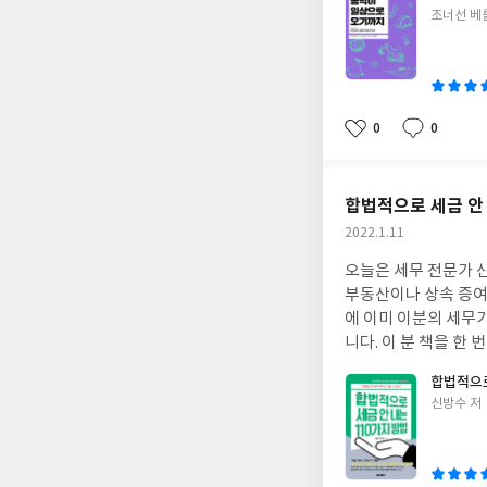
있게 공부하지 않았을까 하는 생각도 해 봤구요. 내
글
조너선 베
상당히 도움이 되는 
있는지를 보여주는 책입
쓴
는 건 아닙니다만, 전공자가
이
분야에서 공학 기술이 
통신 등 우리의 일상
요. 책을 읽고 보니 
0
0
좋
댓
작
실용적인 해법들 중에 공학자들의
아
글
성
건설에 적용되는 기술들
요
일
히 잘 나와 있습니다. 
합법적으로 세금 안 
사로부터 도서를 협찬
작
2022.1.11
성
오늘은 세무 전문가 신방
일
부동산이나 상속 증여 
에 이미 이분의 세무
니다. 이 분 책을 한 번만 읽어보면 확실히 그냥 세무 전문가가 아니라 산전수전 모드 겪은 베테랑이시라는걸 아실 수
있을 겁니다. 사람들이 궁금해 할만한 내용을 참고가 될만한 여러 사례와 함께 이해하기 쉽게 요점을 요약해서 잘 정리
합법적으로
해서 보여주십니다. 이 책 <합법적으로 세금 안 내는 110가지 방법>은 한 마디로 절세하는 법을 알려주는 책입니다.
글
신방수 저
다양한 부동산 관련 세
쓴
도 충분합니다. 탈세도 아니고, 합법적인 방법으로 세금을 줄일 수 있다면 공부해 보고 싶은 생각이 들지 않나요? 부동
이
산 세금이 한 두 푼이
면) 최근 하루가 멀다 하고 바뀌는 세제 정책의 변화를 생각하면 더더욱 공부가 필요합니다. 단순히 세금을 내고 안내