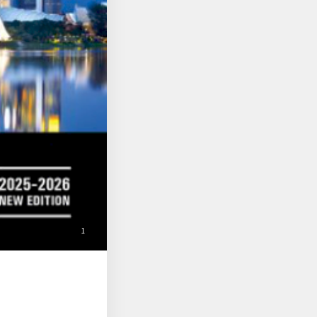
 시간까지 친절하게 정
르 한복판에서 길 잃고
 찍기 여행"이 아니라
느라 밤새는 완벽주의자
께라면, 나도 싱가포르
 끝!"
첨
1
부
된
사
진