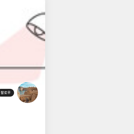
저
장
팔로우
대
표
사
진