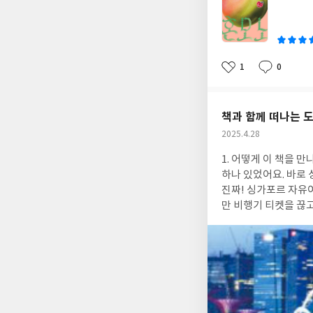
쓴
이
1
0
좋
댓
작
아
글
성
요
일
책과 함께 떠나는 도
작
2025.4.28
성
1. 어떻게 이 책을 만
일
하나 있었어요. 바로 싱
진짜! 싱가포르 자유여행
만 비행기 티켓을 끊
야 하지?" "알짜 코스만 쏙쏙 뽑고 싶
싱가포르> 리뷰단 모집 공지를 발
따끈따끈 갓 출간된 신간 <팔로우
싱가포르>를 읽어본 소감은 단 하나
있어서 활용도가 엄청
이즈도 가방에 쏙 들어가는 미니멀함이라