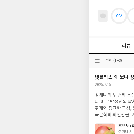
0%
리뷰
선
전체 (149)
택
된
넷플릭스 왜 보냐 
분
류
작
2025.7.15
성
성해나의 두 번째 소
일
다. 배우 박정민의 말
취재와 정교한 구성,
국문학의 최전선을 보
세대·정치의 균열을 
혼모노 (
가는 풍경을 깊고 선
글
성해나 저