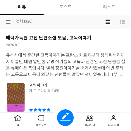
리뷰
포스트
리스트
목
선
전체 (320)
록
택
보
된
기
매력가득한 고전 단편소설 모음, 고독이야기
분
선
류
택
작
2026.8.1
성
유선사에서 출간한 고독이야기는 프란츠 카프카부터 생텍쥐베리까
일
지 이름만 대면 알만한 유명 작가들의 고독과 관련된 고전 단편을 실
은 큐페이션 북입니다. 앞서 정원이야기를 소개하였는데 이번 주제
는 고독으로 마음에 와닿는 단편들이 많았던 책이었습니다. 1부 혼
자가 되는 연습2부 어둠 속의 목소리들3부 고독이후 사실 모든 작품
고독 이야기
들이 좋았는데요. 그 중에서 몇 편을 골라볼까 합니다. 산책기 드 모
글
기 드 모파상 외 14명
파상산책은 40년 간 햇빛이 들지 않는 좁은 라뷔즈 상회에서 장부
쓴
담당자로 살아온 르라스 영감의 마지막 순간을 따라간 작품입니다.
이
이렇게 짧은 단편으로 인간이 감정적으로 무너지는지 살펴볼 수 있
는 슬프고도 놀라운 작품이었습니다. "40년이 흘렀다. 길면서도 빠
른, 슬픈 어느 하루처럼 공허한, 나쁜 밤의 시간과도 닮은 그런 세
0
0
좋
댓
작
홈
독서노트
독서모임
나의 사락
월!부모님이 돌아가신 후로 아무것도 남지 않은 40년이었다. 추억
아
글
성