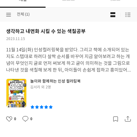
목
선
전체 (1)
록
택
보
된
기
생각하고 내면화 시킬 수 있는 색칠공부
분
선
류
택
작
2023.11.15
성
11월 14일(화) 인성컬러링북을 받았다. 그리고 책에 소개되어 있는
일
지도 스텝대로 하려다 살짝 순서를 바꾸어 지금 알아보려고 하는 개
념이 무엇인지 글로 먼저 써보게 하고 글이 의미하는 것을 그림으로
나타낸 것을 색칠해 보게 한 뒤, 아이들이 손쉽게 접하고 흥미있어
하는 패드를 사용하여 큐알코드로 레고 학교 들어가 놀이 상황을 이
놀이와 함께하는 인성 컬러링북
해시킨뒤 영상을 보고 난 후 인성 개념에 관한 자신의 생각을 적게
글
김서리 외 2명
하였고, 마지막으로 상황 그림에 대한 색칠을 통해 내면화 시키는
쓴
순서로 수업을 해보았다. 어렴풋이 알고는 있지만 정확하게 개념을
이
모르고 있는 우리반 아이들에게(2학년)는 개념 인지가 먼저일 거 같
아서였다. 인성 컬러링북을 아이들과 함께 해보면서 단순한 컬러링
북이 아니구나 라는 생각에 교사로서 순간 놀랐고, 놀이 상황과 색
0
0
좋
댓
작
칠공부를 통해 인성개념이 내면화 될 수 있겠다는 생각에 감사하다
아
글
성
는 생각이 들었다. 우리 반 아이들이 색칠 하는 것에 요즘 관심을 많
요
일