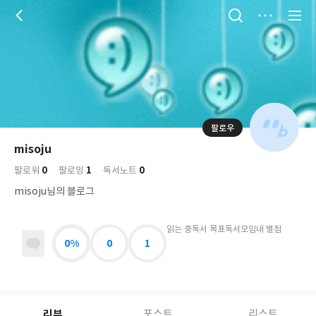
저
장
팔로우
나
의
misoju
님
대
사
0
1
0
의
팔로워
팔로잉
독서노트
표
락
사
사
배
misoju님의 블로그
진
경
락
읽는 중
독서 목표
독서모임
내 별점
0%
0
1
리뷰
포스트
리스트