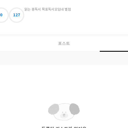
읽는 중
독서 목표
독서모임
내 별점
0
127
포스트