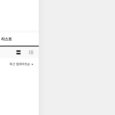
리스트
목
록
보
기
최근 업데이트순
선
택