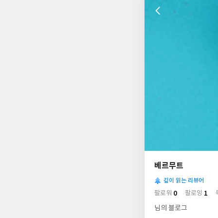
나
의
베르무트
님
사
의
깊이 읽는 리뷰어
락
사
배
0
1
팔로워
팔로잉
경
락
님의 블로그