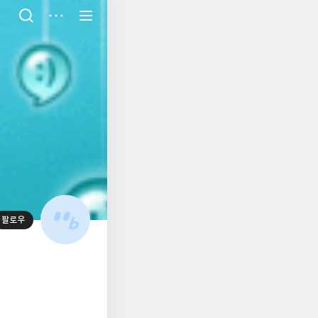
저
장
팔로우
대
표
사
진