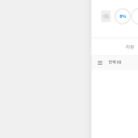
0%
리뷰
선
전체 (0)
택
된
분
류