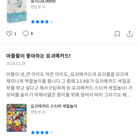
표지)28,000원
글
편집부 저
쓴
이
1
0
좋
댓
작
아
글
성
요
일
아들들이 좋아하는 요괴메카드!
작
2018.12.29
성
아들이 넷,큰 아이도 작은 아이도, 요괴메카드의 요괴볼을 모으며
일
재미나게 역할놀이를 합니다.그 중에 2.3.4호가 요괴메카드 색칠공
부를 하고 싶다고 해서구입하게 된 요괴메카드 스티커 색칠놀이! 가
성비를 높이기 위해서얇은 종이를 위에 엎어서 따라 그리기도 해보
구요,각각 다른 색으로 색칠을 하면서 서로 비교해보기도 했답니다.
요괴메카드 스티커 색칠놀이
아직 모든 캐릭터들이 나온 것이 아니기때문에요괴메카드 스티커
글
편집부 저
색칠놀이 2도 기다려봅니다. :)
쓴
이