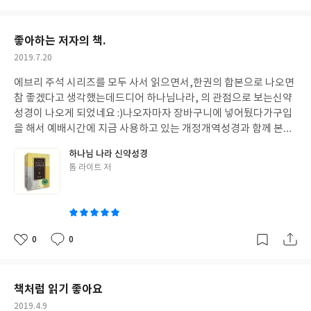
리 그러자.
아
글
성
요
일
좋아하는 저자의 책.
작
2019.7.20
성
에브리 주석 시리즈를 모두 사서 읽으면서,
한권의 합본으로 나오면
일
참 좋겠다고 생각했는데
드디어 하나님나라, 의 관점으로 보는
신약
성경이 나오게 되었네요 :)
나오자마자 장바구니에 넣어뒀다가
구입
을 해서 예배시간에 지금 사용하고 있는
개정개역성경과 함께 본문
을 읽으면서
말씀을 더 풍성하게 보려고 노력하고 있습니다.
한영합
하나님 나라 신약성경
본이라 그런지
영어를 읽고 한글을 읽으면서
그 사이에서 오는 어쩔
글
톰 라이트 저
수 없는 간극을 묵상하기도 하고
충실히 번역해준 분들에게 감사를
쓴
느끼기도 합니다.
톰 라이트를 신뢰하고
그분의 생각에 동의하는 분
이
이라면
아니 그렇지 않은 분들이라고 해도
이 책은 곁에 두고 묵상할
수 있는 귀한
성경책이라고 생각합니다. 사실 너무 좋아요!
너무 좋
아요, 영어도 어려운 단어들 대신에
쉬운 단어 원본에 가까운 단어를
0
0
좋
댓
작
쓰려고 한
노력이 저같이 잘 모르는 사람에게도 느껴져요.
잘 읽을게
아
글
성
요.
좋은 성경을 내주어서 고맙습니다.
영어로 편지쓰기가 가능하다
요
일
면
톰 라이트께 메일을 쓰고 싶어요 :)
책처럼 읽기 좋아요
작
2019.4.9