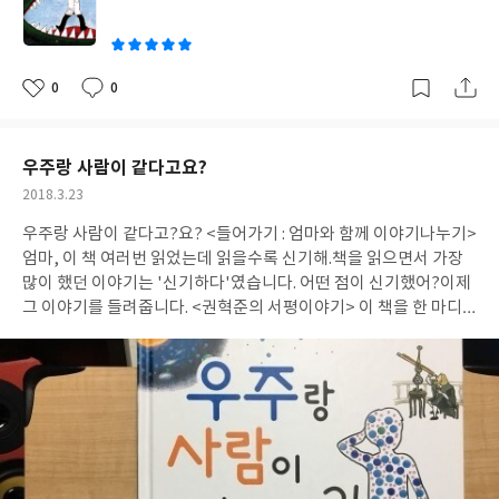
그 동물의 이가 만개라는 사실만 알고선
여러가지 치료를 위한 시설
이
물(?)들을 준비합니다.
준비보단 장착이라는 말이 어울릴 것 같아
요!
그렇게 여러가지 기구들이 들어오고 거대먹이까지
철저하게 준
비한 이 고쳐 선생! 그 과정에서 리키는
괴물을 보기 위해서 이 고쳐
0
0
좋
댓
작
선생과 함께 하게 되지요!
두두두두두,
드디어 이 만개 괴물이 오는
아
글
성
날!
쿵쿵쿵- 덜덜덜 하는 소리가 나자 사람들은
아니 정말 어마어마
요
일
한 동물이 온다며 호들갑을 떨지요
그리고 무서워서 모두 자기집으
우주랑 사람이 같다고요?
로 쏙쏙.
하지만 정작 이빨투성이 괴물의 정체는,
바로 - 희귀 달팽이
작
2018.3.23
였어요!
게다가 순하기까지한 녀석 :)
그렇게 쉽고 편하고 부끄럽게
성
(?) 이 치료가 끝나고
이 고쳐 선생은 달팽이를 데리고 온 우리씨와
우주랑 사람이 같다고?요? <들어가기 : 엄마와 함께 이야기나누기>
일
리키의
비밀보장을 벗삼아 더 유명한 의사가 된답니다.
겉모습만 보
엄마, 이 책 여러번 읽었는데 읽을수록 신기해.책을 읽으면서 가장
고,
혹은 사람들에게 들은 말만 듣고 엉뚱하게 생각하는
힘이 얼마나
많이 했던 이야기는 '신기하다'였습니다. 어떤 점이 신기했어?이제
무모한가 알려주는 책이지 싶네요
그것이 만들어내는 두려움, 어찌
그 이야기를 들려줍니다. <권혁준의 서평이야기> 이 책을 한 마디
보면 아무것도 아닌 것일텐데요,
로 이야기한다면신기입니다. 책은 온통 신기했습니다.처음 듣는 이
야기가 많았고 도롱룡과 지렁이가 나와서 이야기를 하는것도 신기
했습니다.영어 알파벳이 원소라는 것도 신기했고, 내 몸과 우주에
많은 원소들이 있는 것도 신기했습니다. 많이 신기했습니다. <가장
기억에 남는 장면>
기억에 남는 이유 : 수소가 그렇게 많다니 신기해
서 <나만의 독후활동> 책에 나와있는 사람의 다양한 세포들을 그려
보았습니다.사람안에 이렇게 많은 세포들이 있다는 것이 또 신기했