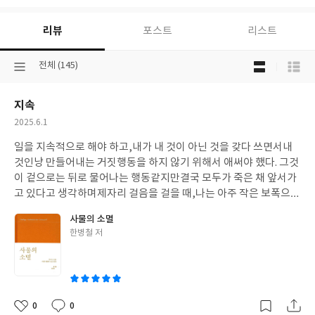
대
하
리뷰
포스트
리스트
여
목
선
전체 (145)
록
택
보
된
기
지속
분
선
류
택
작
2025.6.1
성
일을 지속적으로 해야 하고,내가 내 것이 아닌 것을 갖다 쓰면서내
일
것인냥 만들어내는 거짓행동을 하지 않기 위해서 애써야 했다. 그것
이 겉으로는 뒤로 물어나는 행동같지만결국 모두가 죽은 채 앞서가
고 있다고 생각하며제자리 걸음을 걸을 때,나는 아주 작은 보폭으로
걷고 있다는 것을.살아있는 나를 발견할 수 있다는 것을. 나는 안다.
사물의 소멸
그러니깐 생각을 만들어내자.그 생각을 행동하자 참고하지 말고, 멈
글
한병철 저
춰 있는 것들을 천천히 들여다보자.새로 돋아나고 있는 연한 연둣빛
쓴
잎들을 보고,보드라운 새솔잎의 모양을 들여다보자. 아침에 깨우는
이
새소리를 듣고,여전히 눈 부신 햇살을 내 눈의 눈부심으로 유쾌하게
마주하고, 걷고, 뛰고, 심장을 헐떡임을 경험하자.사람의 눈을 보고,
사람의 손을 만지며 거침과 보드라움의 세월을 기억하자. 그러자. 우
0
0
좋
댓
작