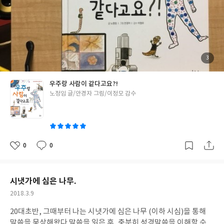
습니다. ​ <느낀점>빅뱅이 뭔지 알게 되었고, 어려운 단어들이 많이
나왔지만 여러번 읽으니 신기하고 재밌있었다.
첨
3
부
된
사
진
우주랑 사람이 같다고요?!
글
노정임 글/안경자 그림/이정모 감수
쓴
이
0
0
좋
댓
작
아
글
성
요
일
시냇가에 심은 나무.
작
2018.3.9
성
20대초반, 그때부터 나는 시냇가에 심은 나무 (이하 시심)을 통해
일
말씀을 묵상해왔다.말씀을 읽은 후, 충분히 성경말씀을 이해할 수