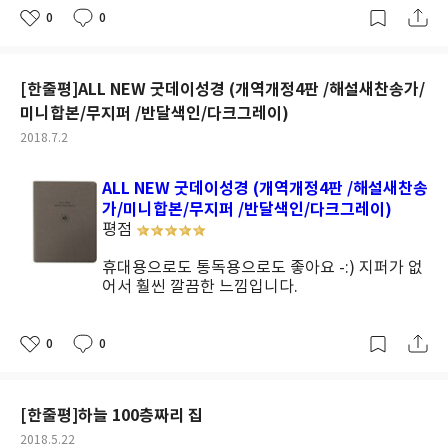
0
0
좋
댓
작
아
글
성
요
일
[한줄평]ALL NEW 굿데이성경 (개역개정4판 /해설새찬송가/
미니합본/무지퍼 /반달색인/다크그레이)
작
2018.7.2
성
일
ALL NEW 굿데이성경 (개역개정4판 /해설새찬송
가/미니합본/무지퍼 /반달색인/다크그레이)
평점
휴대용으로도 통독용으로도 좋아요 -:) 지퍼가 없
어서 훨씬 깔끔한 느낌입니다.
0
0
좋
댓
작
아
글
성
요
일
[한줄평]하늘 100층짜리 집
작
2018.5.22