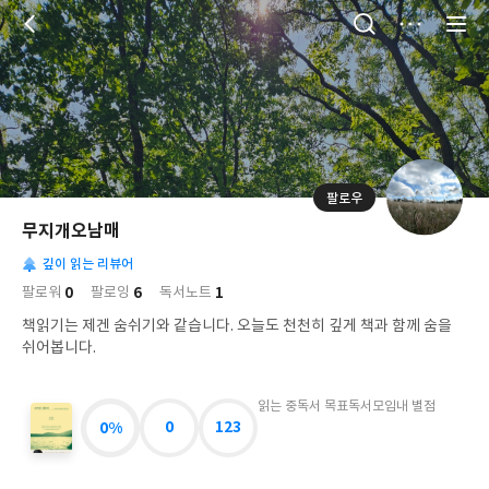
저
장
팔로우
나
의
무지개오남매
님
대
사
의
깊이 읽는 리뷰어
표
락
사
사
배
0
6
1
팔로워
팔로잉
독서노트
진
경
락
책읽기는 제겐 숨쉬기와 같습니다. 오늘도 천천히 깊게 책과 함께 숨을
쉬어봅니다.
읽는 중
독서 목표
독서모임
내 별점
0%
0
123
호
의
에