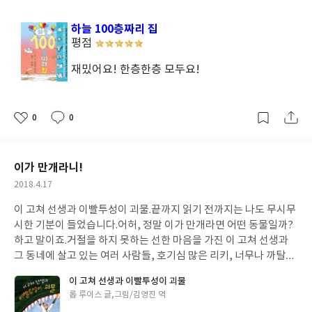
성
일
하늘 100층짜리 집
평점
재밌어요! 한층한층 모두요!
0
0
좋
댓
작
아
글
성
요
일
이가 만개라니!
작
2018.4.17
성
이 고쳐 선생과 이빨투성이 괴물.
끝까지 읽기 전까지는
나도 무시무
일
시한 기분이 들었습니다.
어허, 정말 이가 만개라면 어떤 동물일까?
하고 말이죠.
거절을 하지 못하는 선한 마음을 가진 이 고쳐 선생과
그 동네에 살고 있는 여러 사람들, 호기심 많은 리키,
너무나 까탈스
러운 까탈부인, 그리고 겁많은 달달부인
그리고 무명의 동네사람들
이 고쳐 선생과 이빨투성이 괴물
까지. 잡담 일보 기자까지.
이 고쳐 선생이 고치기로 한 그 괴물에 대
글
롭 루이스 글,그림/김영진 역
한 관심이
엄청났지요, 어떤 동물이길래 그럤을까요.
이 고쳐 선생도
쓴