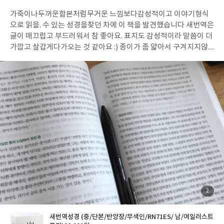
성
가죽이나
두꺼운합본처럼
무거운 느낌보다
감성적이고 이야기형식
일
으로 읽을. 수 있는 성경을
찾던 차에 이 책을 발견했습니다
새번역은
글이 매끄럽고 부드러워서 참 좋아요.
표지도 감성적이라 말씀이 더
가깝고 살갑게
다가오는 것 같아요 :)
종이가 좀 얇아서 구겨지지않
게
조심조심 읽고 있습니다! 만족하구요.
절 구분이
없어서 이야기로
읽을 때 더 편하네요.
장을 구분하는 것은 첫 글자가 크고 굵게 되어
있고
무색인이라 정말 끊김없는
한권의 책을 가진 기분이예요 :)
첨
2
부
된
사
진
새번역성경 (중/단본/반양장/무색인/RN71ES/ 남/여일러스트