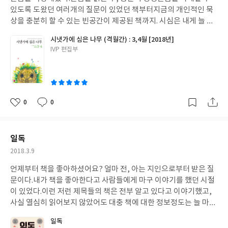
있도록 도왔던 여러개의 질문이 있었던 책부터지금의 개인적인 묵
상을 충분히 할 수 있는 빈공간이 제공된 책까지. 시심은 내게 늘 고
마웠던 묵상책이다.그렇게 15년 이상 시심을 만나오면서 하나님의
시냇가에 심은 나무 (격월간) : 3,4월 [2018년]
말씀이 정말 시냇가 같고 내가 그 곳에 심겨진 나무라는 생각이 들었
글
IVP 편집부
다. 오늘도 오전에 누가복음 9장말씀을 묵상하면서 여는 기도 속에
쓴
들어가 있는 지금도 왕이신 하나님, 이라는 문구가 나의 마음을 단
이
단하고 힘있게 한다. 시심의 매력은 여는 기도 그리고 한줄기도이다.
말씀 묵상에 들어가기전에 주님을 부르고,말씀 묵상이 끝날 때에도
주님을 부르게 한다, 기도로 시작하고 닫게 하는. 그리고 삶으로 말
0
0
좋
댓
작
씀을 연결해준다. 격월로 출간되지만 한데 묶은 책은 지금도 나를 말
아
글
성
씀으로 인도하며 주일은 설교말씀을 묵상하고 월요일은 시편 말씀
요
일
을 묵상하면서 진행되는 본문외에도 다양하게 말씀을 묵상할 수 있
일독
는 시간과 기회도 제공한다. 문맥에 따른 성경읽기 주제가 있는 성경
작
2018.3.9
공부는 성경을 읽는 것을 더 풍성하게 만들어주는 귀한 도구가 되고
성
있다. 처음 말씀을 묵상하길 원하는 분께 꼭 추천해드리고 싶은 묵상
언제부터 책을 좋아하셨어요? 얼마 전, 아는 지인으로부터 받은 질
일
책이다 :)
문이다.내가 책을 좋아한다고 사람들에게 마구 이야기를 했던 시절
이 있었다.이런 저런 제목들의 책은 전부 알고 있다고 이야기했고,
사실 열심히 읽어보지 않았어도 대충 책에 대한 정보정도는 늘 마음
에 새기고 있었던 터라, 사람들에게 책에 대한 이야기를 할 기회들
일독
이 많았다. 하지만 마음 한켠에는 늘, 이상한 서운함, 허전함이 있었