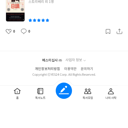
글
스토리베리 외 1명
다. 나는 언제부터 책을 좋아했을까?그리고 책읽기 즉 독서는 내게
쓴
어떤 의미였을까. 지인이 했던 그 질문은 내가 왜 독서에 대한 열심
이
이 있는지 다시 한 번 생각하는 계기를 만들어주었다.그러던 차에,
이지성의 '일독'을 읽게 되었다. 독서 습관을 기르는 슈퍼 리딩이라
는 부제를 달고 있는 이 책은고현성이라는 주인공이 독서를 통해 성
0
0
좋
댓
작
장하는 과정을 그려가는 이야기이다.중심 소재는 독서지만, 그 독서
아
글
성
가 삶을 살아가는 사람과 관계에 대해서 어떤 영향을주는가에 대한
요
일
이야기가 재미나게 그려진다, 처음에 읽을 땐 그려러니 하면서 읽었
는데읽는 내내, 그래 독서가 내게도 이런 의미였지, 그래 나도 이런
예스이십사 ㈜
사업자 정보
것들을 느꼈었지, 라는깨달음이 문득문득 내 마음의 문을 두드렸다.
다시금 내 속에 독서에 대한 열망이 일어날수있도록. 사실 나는,소
개인정보처리방침
이용약관
문의하기
위 사람들이 말하는 그냥 주부다.다섯아이를 키운다는 것(?) 빼고는
Copyright ⓒYES24 Corp. All Rights Reserved.
책 속의 주인공처럼치열하게 전문분야에 대한 책을 읽지 않아도 살
아갈 수 있는 엄마, 주부, 아내다.하지만 지금도 책을 놓지 않고, 매
일 매일 읽는 건 생각하는 힘은, 주부에게도 필요하고삶을 변화시키
홈
독서노트
독서모임
나의 사락
는 갈망은 엄마인 내게도 있기 때문이다. 책을 읽으면서 다시금 독서
에 대한 체계적인 나만의 훈련을 하고 싶었고,예전에 그랬던 것 처
럼 내게 도움이 필요한 사람을 찾아서 책 멘토링을 하고 싶다는작은
꿈도 꾸게 되었다. 특별히 생각주머니가 점점 커져가는 아이들과 책
을 읽고 싶지만잘 안읽어진다는 이웃을 향해 작은 가르침으로 나눔