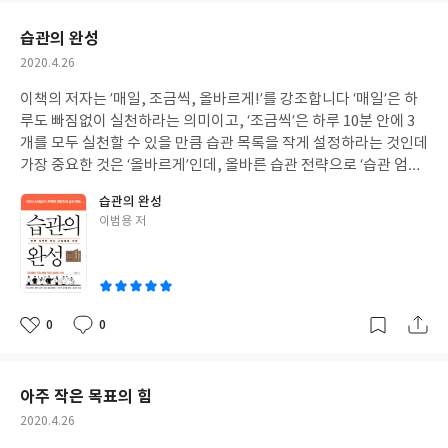
요
일
습관의 완성
작
2020.4.26
성
이책의 저자는 ’매일, 조금씩, 올바르게!’를 강조합니다 ‘매일’은 하
일
루도 빠짐없이 실천하라는 의미이고, ‘조금씩’은 하루 10분 안에 3
개를 모두 실천할 수 있을 만큼 습관 목록을 작게 설정하라는 것인데
가장 중요한 것은 ‘올바르게’인데, 올바른 습관 전략으로 ‘습관 엄선/
기록/평가/보상’ 기법을 제시합니다, 아주 유용한 정보가 많이 있습
습관의 완성
니다
글
이범용 저
쓴
이
0
0
좋
댓
작
아
글
성
요
일
아주 작은 목표의 힘
작
2020.4.26
성