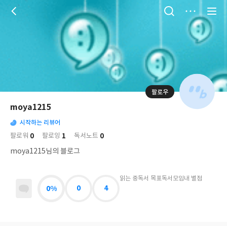
저
장
팔로우
나
의
moya1215
님
대
사
의
시작하는 리뷰어
표
락
사
사
배
0
1
0
팔로워
팔로잉
독서노트
진
경
락
moya1215님의 블로그
읽는 중
독서 목표
독서모임
내 별점
0%
0
4