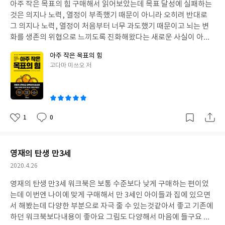
아주 작은 목표의 힘 구매해서 읽어보았는데 목표 달성에 실패하는
일
것은 의지나 노력, 열정이 부족했기 때문이 아니라 오히려 반대로
그 의지나 노력, 열정이 처음부터 너무 과도했기 때문이고 뇌는 변
화를 생존의 위협으로 느끼도록 진화해왔다는 새로운 사실이 아주
흥미로웠습니다 작은 목표를 잘 실천 할 수 있도록 다양한 방법을 배
아주 작은 목표의 힘
웠어요 아주 재미있게 잘 읽었습니다
글
고다마 미쓰오 저
쓴
이
1
0
좋
댓
작
아
글
성
요
일
영재의 탄생 만3세
작
2020.4.26
성
영재의 탄생 만3세 워크북은 보통 수준보다 낮게 구매하는 편이었
일
는데 이번엔 나이에 맞게 구매해서 만 3세인 아이들과 집에 있으면
서 해봤는데 다양한 부분으로 자극 줄 수 있는것같아서 좋고 기존에
하던 워크북보다내용이 좋아요 그림도 다양해서 마음에 들구요 다