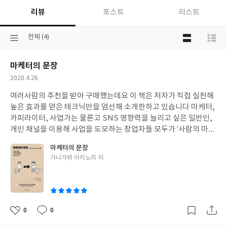
리뷰
포스트
리스트
목
선
전체 (4)
록
택
보
된
기
마케터의 문장
분
선
류
택
작
2020.4.26
성
여러사람의 추천을 받아 구매했는데요 이 책은 저자가 직접 실천해
일
높은 효과를 얻은 테크닉만을 엄선해 소개한하고 있습니다 마케터,
카피라이터, 사업가는 물론고 SNS 영향력을 늘리고 싶은 일반인,
개인 채널을 이용해 사업을 도모하는 창업자들 모두가 ‘사람의 마음
을 흔들고 돈을 끌어모으는’ 문장 기술을 이 책을 통해 생생히 배울
마케터의 문장
수 있으리라 생각합니다. 잘 읽었습니다
글
가나가와 아키노리 저
쓴
이
0
0
좋
댓
작
아
글
성