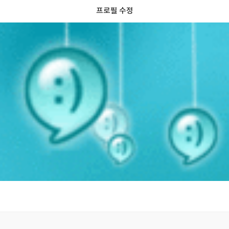
프로필 수정
0
독서노트
읽는 중
독서 목표
독서모임
내 별점