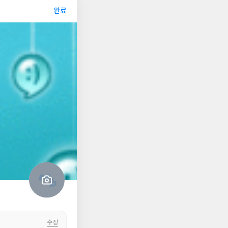
완료
저
장
팔로우
대
표
사
대
진
표
사
수정