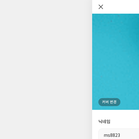
나
커버 변경
의
ms8823
님
사
나
0
1
의
팔로워
팔로잉
락
의
닉네임
사
배
사
경
락
락
ms8823
배