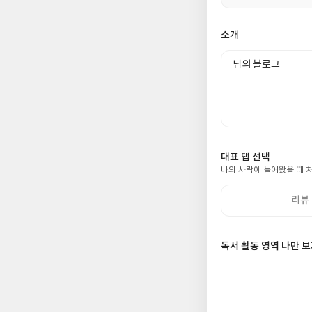
0%
경
소개
리뷰
선
전체 (0)
택
된
분
대표 탭 선택
류
나의 사락에 들어왔을 때 
리뷰
독서 활동 영역 나만 