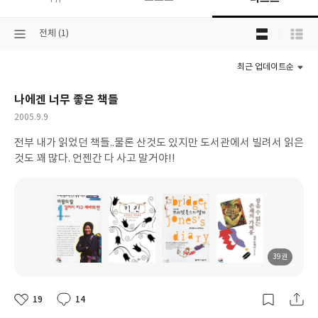
목
선
전체 (1)
록
택
보
된
기
최근 업데이트순
분
선
류
택
나에겐 너무 좋은 책들
작
2005.9.9
성
전부 내가 읽었던 책들..물론 산것도 있지만 도서관에서 빌려서 읽은
일
것도 꽤 많다. 언젠간 다 사고 말거야!!
39권
도
도
도
도
서
서
서
서
명
명
명
명
19
14
좋
댓
작
아
글
성