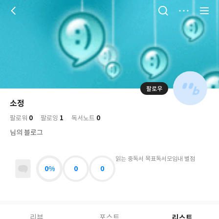
저
장
팔로우
나
의
소정
님
대
사
0
1
0
의
팔로워
팔로잉
독서노트
표
락
사
사
배
님의 블로그
진
경
락
읽는 중
독서 목표
독서모임
내 별점
0%
0
0
리스트
리뷰
포스트