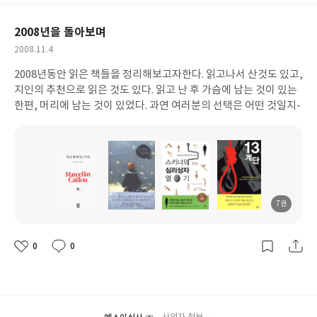
요
일
2008년을 돌아보며
작
2008.11.4
성
2008년동안 읽은 책들을 정리해보고자한다. 읽고나서 산것도 있고,
일
지인의 추천으로 읽은 것도 있다. 읽고 난 후 가슴에 남는 것이 있는
한편, 머리에 남는 것이 있었다. 과연 여러분의 선택은 어떤 것일지-
7권
도
도
도
도
서
서
서
서
명
명
명
명
0
0
좋
댓
작
아
글
성
요
일