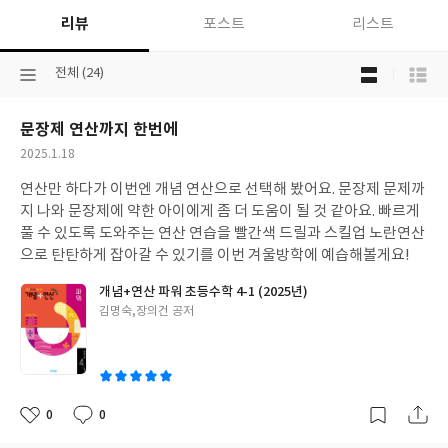
리뷰
포스트
리스트
목
선
전체 (24)
록
택
보
된
기
문장제 연산까지 한번에
분
선
류
택
작
2025.1.18
성
연산만 하다가 이번엔 개념 연산으로 선택해 봤어요. 문장제 문제까
일
지 나와 문장제에 약한 아이에게 좀 더 도움이 될 것 같아요. 빠르게
풀 수 있도록 도와주는 연산 연습을 빨간색 드릴과 스킬업 노란연산
으로 탄탄하게 잡아갈 수 있기를 이번 겨울방학에 예습해볼게요!
개념+연산 파워 초등수학 4-1 (2025년)
글
김명숙,장의건 공저
쓴
이
0
0
좋
댓
작
아
글
성