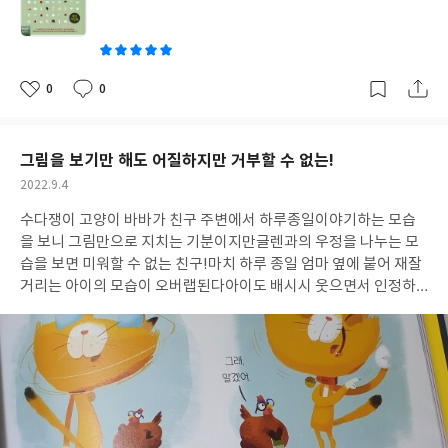
쓴
이
0
0
좋
댓
작
아
글
성
요
일
그림을 보기만 해도 어질하지만 거부할 수 없는!
작
2022.9.4
성
수다쟁이 고양이 바바가 친구 주변에서 하루종일
이야기하는 모습
일
을 보니 그림만으로 지치는 기분이지만
글렌과의 우정을 나누는 모
습을 보면 미워할 수 없는 친구!
마치 하루 종일 엄마 옆에 붙어 재잘
거리는 아이의 모습이 오버랩된다
아이도 배시시 웃으면서 인정하
는 모습에 그래서 더 재미있다고 한게 아닐까 싶다
학교에 친구에게
추천하고픈 책으로 가져간 걸 보면 인정!
<YES24?리뷰어클럽?서
평단 자격으로 작성한 리뷰입니다.>