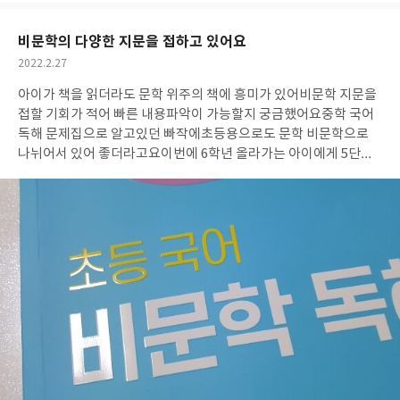
요
일
비문학의 다양한 지문을 접하고 있어요
작
2022.2.27
성
아이가 책을 읽더라도 문학 위주의 책에 흥미가 있어
비문학 지문을
일
접할 기회가 적어
빠른 내용파악이 가능할지 궁금했어요
중학 국어
독해 문제집으로 알고있던 빠작에
초등용으로도 문학 비문학으로
나뉘어서 있어 좋더라고요
이번에 6학년 올라가는 아이에게 5단계
비문학 빠작을 접하게 해주었어요
필수 어휘를 접할 수 있고 다양한
분야의 지문으로
배경지식을 쌓을 수 있을 것 같아 좋네요
각 지문마
다 QR코드로 지문해석 풀이까지 담겨
알려주기도 혼자 공부해도 좋
아요
문학 빠작도 함께 해봐야겠어요!