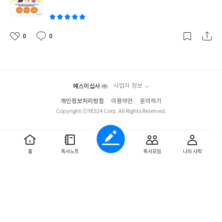
있다 그래도 궁금할만한 반모임이나 학부모의 학교 운영 참여 등의
이
정보도 꿀팁! 한 번씩 고민했던 체험학습보고서. 학교의 제출용 정
도라 크게 부담을 가지지 않고 간략하게 써내어가도 좋은 것도 부담
을 줄여주는 정보 마침 첫째도 집주소에 의해 중학교 진학 전 전학을
0
0
좋
댓
작
해야하는 사항이라 요 부분도 반가웠다 미리 준비하면 좋은 줄넘기
아
글
성
요
일
급수나 리코더 등의 연습, 아이가 학교에서 적응하기 위한 생활 팁,
스마트 폰에 관한 고민 등등 좀 더 신경쓰이는 둘째의 입학을 앞두고
입학 후에서 한 번씩 들춰보며 적응을 도와줄 수 있는 고마운 길잡이
예스이십사 ㈜
사업자 정보
가 될 것 이다
개인정보처리방침
이용약관
문의하기
Copyright ⓒYES24 Corp. All Rights Reserved.
홈
독서노트
독서모임
나의 사락