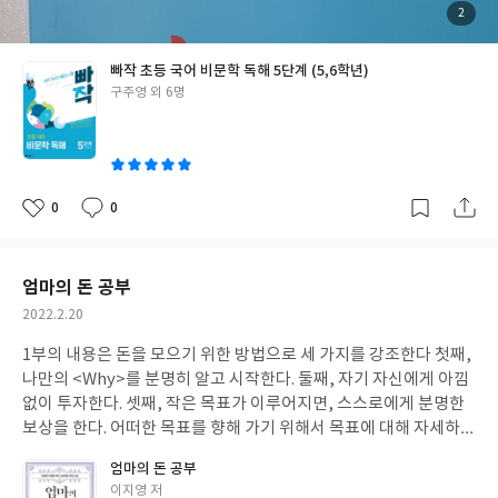
첨
2
부
된
사
진
빠작 초등 국어 비문학 독해 5단계 (5,6학년)
글
구주영 외 6명
쓴
이
0
0
좋
댓
작
아
글
성
요
일
엄마의 돈 공부
작
2022.2.20
성
1부의 내용은 돈을 모으기 위한 방법으로 세 가지를 강조한다 첫째,
일
나만의 <Why>를 분명히 알고 시작한다. 둘째, 자기 자신에게 아낌
없이 투자한다. 셋째, 작은 목표가 이루어지면, 스스로에게 분명한
보상을 한다. 어떠한 목표를 향해 가기 위해서 목표에 대해 자세하게
생각하고 큰 목표를 쪼개어 작은 목표들을 만들어가고 세세한 실천
엄마의 돈 공부
사항들을 만들어 지켜가야 한다 그 첫걸음은 강력한 동기, Why 어
글
이지영 저