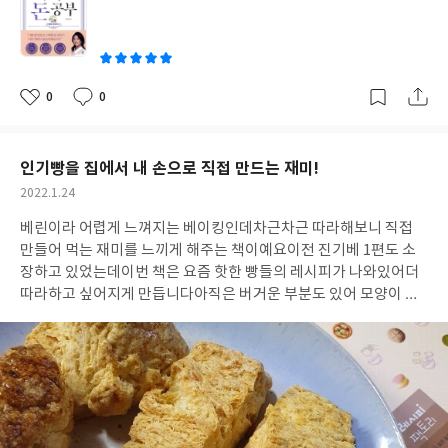
떻게 돈을 벌어야 하는지 How는 명확한 Why가 인내력을 만들어
쓴
낸다 엄마가 돈 공부를 시작해야 하는 이유로 시작하는 내용으로 이
이
지영 작가의 Why를 보면 일반인들의 이유와도 크게 다르진 않을
듯! 온전한 나의 삶과 가족과 돈으로 인한 걱정 없이 생을 살고 싶은
마음일 테니! 그럼에도 자신만의 세세한 Why를 적어가면 동기부여
0
0
좋
댓
작
를 하는 것은 역시나 중요한 부분!! 또한, 워킹맘이던 전업맘이던 시
아
글
성
간이라는 레버리지를 활용하는 습관을 강조한다 꾸준히 나만의 시
요
일
간을 만들어 그 시간을 활용함에 따라 자신에게 어떻게 보상으로 돌
인기빵을 집에서 내 손으로 직접 만드는 재미!
아오게 될지 잘 생각해 봐야겠다 엄마라는 자리에서 가족을 위한 희
작
2022.1.24
생만으로는 건강한 가족의 모습을 이어갈 수 없다 엄마의 돈 공부는
성
시간과 돈의 일부를 나를 위해 관리하자 엄마의 돈 공부라는 타이틀
베린이라 어렵게 느껴지는 베이킹인데
차근차근 따라해보니 직접
일
에 맞게 관통하는 핵심 내용 중 하나! 그럼 이제 어떻게 돈을 관리하
만들어 먹는 재미를 느끼게 해주는 책이예요
이전 진기베 1편도 소
면 좋을까? 저자가 제시하는 5.3.2 시크릿머니 법칙은 50퍼센트는
장하고 있었는데
이번 책은 요즘 핫한 빵들의 레시피가 나와있어
더
저축 30퍼센트는 생활비 20퍼센트는 자기 자신을 위해 사용하는 것
따라하고 싶어지게 만듭니다
아직은 버거운 부분도 있어 모양이 잘
이다 현재는 외벌이로 자기계발비로 쓰는 것이 쉽지는 않지만 미래
안나오거나
오븐 온도가 달라 구움색이 차이가 나기도 하지만
몇 번
를 위한 투자로 신중하게 지출하고 뽑아낼 수 있도록 노력해야겠다
하다보면 감을 잡을 것 같아요
모양은 그렇다하지만 맛은 보장되어
이 법칙을 활용하는 통장 관리 비법은 종잣돈이 모일 때까지 저축하
서
주변에 선물해도 좋아해주고 아이들과 함께 베이킹하는
겨울 방
는 황금 거위 통장 우리 가족과 나의 미래를 위해서만 쓴 지출 금액
학, 주말이 즐겁네요
하나씩 정복해가며 베이킹의 즐거움을 쌓아가
만 이체하는 다이아몬드 통장 생활비의 3개월 분 정도를 가지고 있
봅니다
는 예비비 통장을 마련하는 것이다 많이들 제시하는 방법이니 잘 챙
기면 좋을 듯! 이지영 작가가 제시하는 부자가 되기 위한 습관들 아