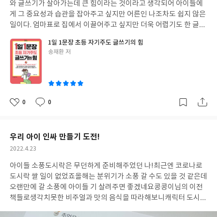
와 글쓰기가 살아가는데 큰 힘이라는 것이라고 생각되어 아이들에
게 그 중요성과 습관을 잡아주고 싶지만 어른인 나조차도 쉽지 않은
일이다. 엄마표로 집에서 이끌어주고 싶지만 더욱 어렵기도 한 글쓰
기! 글쓰기에 대한 다양한 노하우와 친절한 설명덕에 책을 읽다 보
1일 1문장 초등 자기주도 글쓰기의 힘
면 그에 대한 부담감을 조금은 놓아줄 수 있도록 해주었다. 글쓰기의
글
송재환 저
힘, 글쓰기 노하우, 다양한 문장 쓰기, 일기/독서 감상문/ 논술 쓰기
쓴
방법들로 차근차근 글쓰기에 관한 이야기를 풀어내고 아이들의 실
이
제 글을 예문으로 보여주어 집에서 부모가 아이 글쓰기를 지도하기
에 많은 도움이 될 것 같다 읽기만하고 실천하지 않으면 말짱 도루
묵! 아이가 문장만들기부터 시작해볼수 있도록 쓰기 노트가 있어 흥
0
0
좋
댓
작
미를 불러일으킨 것도 좋은 점! 글쓰기 시간을 가지면 자주 손이 가
아
글
성
게 될 지침서인 책이다 *yes24 리뷰어클럽 서평단 자격으로 작성한
요
일
리뷰입니다
우리 아이 인싸 만들기 도전!
작
2022.4.23
성
아이들 소풍도시락은 무던하게 준비해주었던 나!
최근엔 코로나로
일
도시락 쌀 일이 없었죠
올해는 분위기가 소풍 갈 수도 있을 것 같은데
오랜만에 갈 소풍에 아이들 기 살려주면 좋겠네요
콩콩이님의 이전
책들로
생각치못한 비주얼과 맛의 음식을 따라해보니
캐릭터 도시락
은 나와 거리가 멀다고 치부했던
생각을 바꿔보게 되면서 구입했어