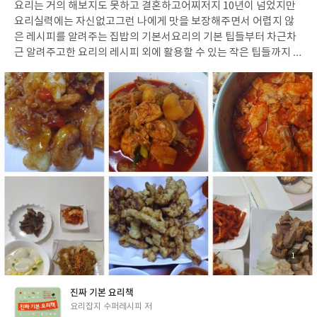
요리는 거의 해보지도 못하고 결혼하고
어찌저지 10년이 넘었지만
일
요리실력에는 자신없고
그런 나에게 맛을 보장해주면서
어렵지 않
은 레시피를 알려주는 집밥의 기본서
요리의 기본 팁들부터 차근차
근 알려주고
한 요리의 레시피 외에 활용할 수 있는
작은 팁들까지 정
보가 가득합니다
다양한 요리책이 있어도
손 때가 제일 많이 뭍어있
는 건
진짜기본요리책, 진기요!!
첨
1
부
된
사
진
진짜 기본 요리책
글
요리잡지 수퍼레시피 저