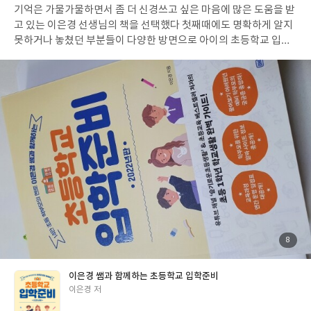
기억은 가물가물하면서 좀 더 신경쓰고 싶은 마음에 많은 도움을 받
고 있는 이은경 선생님의 책을 선택했다 첫째때에도 명확하게 알지
못하거나 놓쳤던 부분들이 다양한 방면으로 아이의 초등학교 입학
을 앞둔 엄마의 궁금증이나 걱정거리를 해결해준다. 선생님이자 엄
마의 두 관점을 다 알려주는 이은경 작가의 말하듯이 쉽게 정리된 글
들 덕에 부담을 덜어준다 일상, 학교 생활 습관에서부터 공부습관까
지 세세하게 알려주는 책 22년 개정판이나 비대면 수업의 모습이나
예비소집일에 아이 필수 동반 또는 재원증명서가 필수인 부분등은
조금 더 업데이트가 필요해보이기는 하다 첫째 입학때에는 일상 습
관 정도만 챙겨주었고 더 꼼꼼하게 미리 알았다면 좋았을 것 같은 부
분들과 선생님의 관점의 이야기 부분들을 알 수 있어 읽어가면서 마
음이 놓인다 각 단원의 첫 시작에는 체크리스트가 마지막에는 투두
리스트가 나와있다 선생님과 부모로 계속해서 아이들을 바라본 작
가님의 세심한 내공들! 어린이집, 유치원과 다른 공간의 생활로 아
이들에게 보살핌은 적어지고 스스로 다양한 습관을 들여가야 하는
아이들에게 엄마의 준비과 꾸준한 관심이 얼마나 중요한지 다시 한
첨
8
부
번 일깨워주었다 첫째때도 이런 책을 찾아보고 노력했었더라면!!
된
사
진
무지했던 나날들이 후회가 밀려온다 공제받을 정도의 사고라면 선
이은경 쌤과 함께하는 초등학교 입학준비
생님이 알려주시겠지만 이런 부분들은 놓칠수도 있을 것 같은 정보
글
이은경 저
들도 가득! 코로나로 인해 반모임 같은 경우도 달라지는 모습일수도
쓴