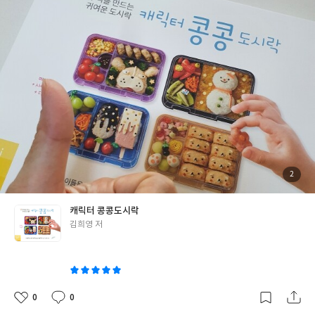
요
날씨도 좋은데 주말마다 기분내면서 연습하고
아이들 소풍도시락
까지 멋지게 챙겨주고 싶네요^^
첨
2
부
된
사
진
캐릭터 콩콩도시락
글
김희영 저
쓴
이
0
0
좋
댓
작
아
글
성