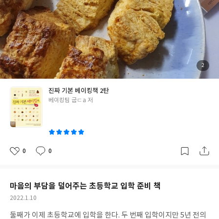
침 5분 모닝 루틴으로 구체적으로 작성하는 감사일기, 성공일기, 미
래일기 적기 작가님의 로드맵을 참고해서 적어보면 좋을 인생 로드
맵, 건강 챙기기 10분 경제 신문 읽기와 독서 경제 신문 읽기는 전부
터 생각은 했는데 구독은 못하고 있고.... 단톡방에서 올려주는 사진
으로 가끔 보고 있.... 일단 그 사진들로라도 챙겨보는 습관을 만들어
야겠다 저자의 노하우가 담긴 실전 투자 내용의 4부까지 투자 부분
첨
2
부
은 전문적인 경제 도서만큼은 세세하게 담기진 않지만 작은 팁들이
된
사
담겨있고 엄마가 돈 공부를 시작하기 전 입문 도서로 마인드 셋을 하
진
진짜 기본 베이킹책 2탄
기 위해서 많은 분들이 읽어보면 좋겠다
글
베이킹팀 굽ㄷa 저
쓴
이
0
0
좋
댓
작
아
글
성
요
일
마음의 부담을 덜어주는 초등학교 입학 준비 책
작
2022.1.10
성
둘째가 이제 초등학교에 입학을 한다. 두 번째 입학이지만 5년 전의
일