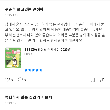
요
일
꾸준히 풀고있는 만점왕
작
2025.1.18
성
집에서 혼자 스스로 공부하기 좋은 교재입니다. 꾸준히 구매해서 풀
일
고 있어요. 많이 어렵지 않아 방학 동안 예습하기에 좋습니다. 계년
부터 실전까지 나와 있어 좋습니다. 어려운 부분은 강의에 도움을 받
을 수도 있고 이번 겨울 방학도 만점왕과 함께할게요
EBS 초등 만점왕 수학 4-1 (2025년)
글
EBS 저
쓴
이
0
0
좋
댓
작
아
글
성
요
일
복잡하지 않은 집밥의 기본서
작
2023.6.4
성