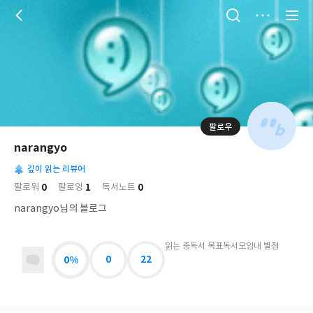
저
장
팔로우
나
의
narangyo
님
대
사
의
깊이 읽는 리뷰어
표
락
사
사
배
0
1
0
팔로워
팔로잉
독서노트
진
경
락
narangyo님의 블로그
읽는 중
독서 목표
독서모임
내 별점
0%
0
22