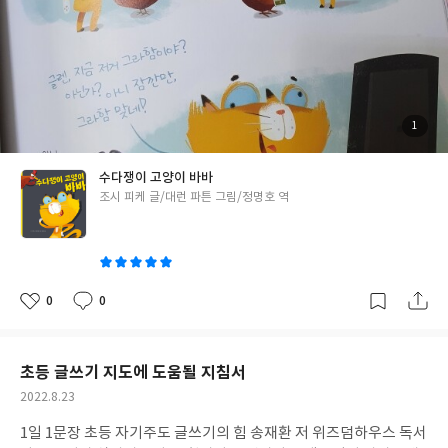
첨
1
부
된
사
진
수다쟁이 고양이 바바
글
조시 피케 글/대런 파튼 그림/정명호 역
쓴
이
0
0
좋
댓
작
아
글
성
요
일
초등 글쓰기 지도에 도움될 지침서
작
2022.8.23
성
1일 1문장 초등 자기주도 글쓰기의 힘 송재환 저 위즈덤하우스 독서
일