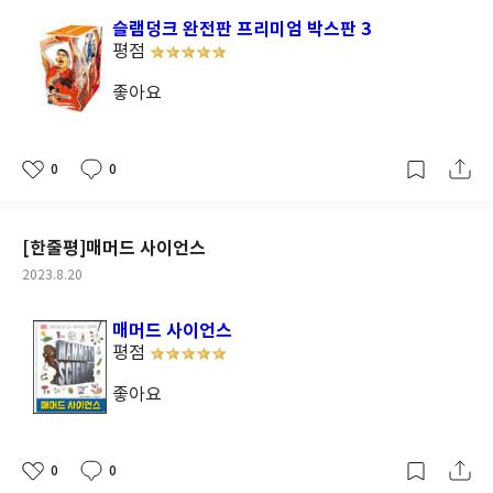
일
슬램덩크 완전판 프리미엄 박스판 3
평점
좋아요
0
0
좋
댓
작
아
글
성
요
일
[한줄평]매머드 사이언스
작
2023.8.20
성
일
매머드 사이언스
평점
좋아요
0
0
좋
댓
작