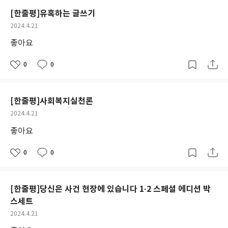
[한줄평]유혹하는 글쓰기
작
2024.4.21
성
좋아요
일
0
0
좋
댓
작
아
글
성
요
일
[한줄평]사회복지실천론
작
2024.4.21
성
좋아요
일
0
0
좋
댓
작
아
글
성
요
일
[한줄평]당신은 사건 현장에 있습니다 1·2 스페셜 에디션 박
스세트
작
2024.4.21
성