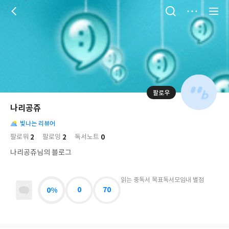
저
장
팔로우
나
의
나리공쥬
님
대
사
의
빛나는 리뷰어
표
락
사
사
배
2
2
0
팔로워
팔로잉
독서노트
진
경
락
나리공쥬님의 블로그
읽는 중
독서 목표
독서모임
내 별점
0%
0
70