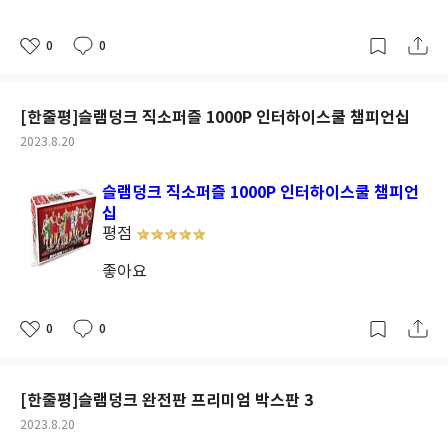
0
0
좋
댓
작
아
글
성
요
일
[한줄평]슬램덩크 직소퍼즐 1000P 인터하이스쿨 챔피언십
작
2023.8.20
성
일
슬램덩크 직소퍼즐 1000P 인터하이스쿨 챔피언
십
평점
좋아요
0
0
좋
댓
작
아
글
성
요
일
[한줄평]슬램덩크 완전판 프리미엄 박스판 3
작
2023.8.20
성