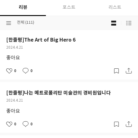
리뷰
포스트
리스트
목
선
전체 (111)
록
택
보
된
기
[한줄평]The Art of Big Hero 6
분
선
류
택
작
2024.4.21
성
좋아요
일
0
0
좋
댓
작
아
글
성
요
일
[한줄평]나는 메트로폴리탄 미술관의 경비원입니다
작
2024.4.21
성
좋아요
일
0
0
좋
댓
작
아
글
성
요
일