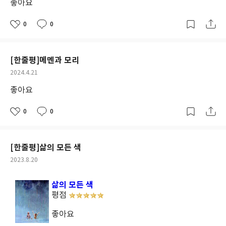
좋아요
일
0
0
좋
댓
작
아
글
성
요
일
[한줄평]메멘과 모리
작
2024.4.21
성
좋아요
일
0
0
좋
댓
작
아
글
성
요
일
[한줄평]삶의 모든 색
작
2023.8.20
성
일
삶의 모든 색
평점
좋아요