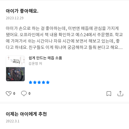
요
일
아이가 좋아해요.
작
2023.12.29
성
아이가 손으로 하는 걸 좋아하는데, 이번엔 매듭에 관심을 가지게
일
됐어요. 오프라인에서 책 내용 확인하고 예스24에서 주문했죠. 학교
에 가져가서 쉬는 시간이나 자유 시간에 보면서 해보고 있는데, 좋
다고 하네요. 친구들도 이게 뭐냐며 궁금해하고 들춰 본다고 해요.
매듭공예른 하는 게 게임에 빠지는 것보다는 좋은 것 같아서 저도 흐
쉽게 만드는 매듭 소품
뭇하게 보고 있습니다. 만드는 법이 상세해서 아이가 굉장히 마음에
글
김윤정 저
들어합니다.
쓴
이
0
0
좋
댓
작
아
글
성
요
일
이제는 아이에게 추천
작
2022.3.1
성