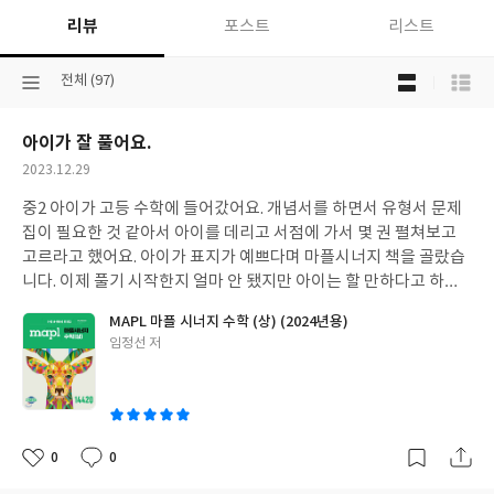
리뷰
포스트
리스트
목
선
전체 (97)
록
택
보
된
기
아이가 잘 풀어요.
분
선
류
택
작
2023.12.29
성
중2 아이가 고등 수학에 들어갔어요. 개념서를 하면서 유형서 문제
일
집이 필요한 것 같아서 아이를 데리고 서점에 가서 몇 권 펼쳐보고
고르라고 했어요. 아이가 표지가 예쁘다며 마플시너지 책을 골랐습
니다. 이제 풀기 시작한지 얼마 안 됐지만 아이는 할 만하다고 하네
요. 학습 관련 카페에서 유형서로 많이들 추천하는 책이라서 믿고 풀
MAPL 마플 시너지 수학 (상) (2024년용)
어 보게 하려고 해요. 아이가 끝까지 잘하면 좋겠어요.
글
임정선 저
쓴
이
0
0
좋
댓
작
아
글
성