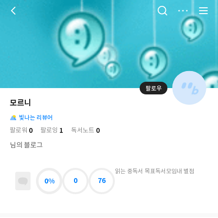
저
장
팔로우
나
의
모르니
님
대
사
의
빛나는 리뷰어
표
락
사
사
배
0
1
0
팔로워
팔로잉
독서노트
진
경
락
님의 블로그
읽는 중
독서 목표
독서모임
내 별점
0%
0
76