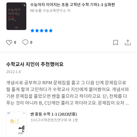
수학 과정에서 배우는 기하 내용의 반을 넘게 차지하는데 쉽게 발을
수능까지 이어지는 초등 고학년 수학 기하1-3 심화편
디딘 것 같아서 좋습니다. 본격적으로 중1 2학기 공부할 때 문제 없
글
NE능률 수능교육연구소 저
을 것 같아요.
쓴
이
0
0
좋
댓
작
아
글
성
요
일
수학교사 지인이 추천했어요
작
2022.1.8
성
개념서로 공부하고 RPM 문제집을 풀고 그 다음 단계 문제집으로
일
뭘 풀게 할까 고민하다가 수학교사 지인에게 물어봤어요. 개념서와
기본 운제집을 풀었으면 쎈을 풀으라고 하더라고요. 단, 전체를 다
푸는 것이 아니라 B, C단계만 풀라고 하더라고요. 문제집이 오자 아
이는 쎈이다 하며 반가워하네요. B단계와 C단계만 하루에 두 페이
쎈 중등 수학 1-1 (2023년용)
지씩 풀라고 하니 별 부담없이 시작하더라고요. 꾸준히 풀면 겨울방
글
신사고수학콘텐츠연구회 외 1명
학 전까지 완성할 수 있을 것 같습니다.
쓴
이