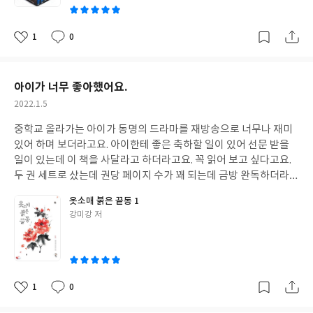
이
1
0
좋
댓
작
아
글
성
요
일
아이가 너무 좋아했어요.
작
2022.1.5
성
중학교 올라가는 아이가 동명의 드라마를 재방송으로 너무나 재미
일
있어 하며 보더라고요. 아이한테 좋은 축하할 일이 있어 선문 받을
일이 있는데 이 책을 사달라고 하더라고요. 꼭 읽어 보고 싶다고요.
두 권 세트로 샀는데 권당 페이지 수가 꽤 되는데 금방 완독하더라고
요. 손에서 책을 놓을 수가 없다네요. 지하철 타고 갈 일이 있었는데
옷소매 붉은 끝동 1
지하철에서도 완전 빠져서 읽을 정도로 푹 빠졌어요. 다 읽고서도 보
글
강미강 저
고 또 보고 합니다.
쓴
이
1
0
좋
댓
작
아
글
성