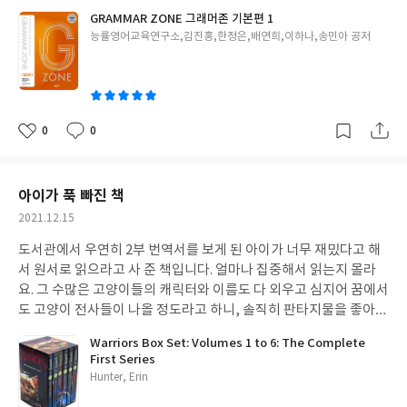
구들이라면 여기 나오는 문법 사항을 이해하는 데 전혀 어려움이 없
GRAMMAR ZONE 그래머존 기본편 1
을 것 같고요, 문장들도 쉬운 것부터 어려운 것까지 골고루 포진해
글
능률영어교육연구소,김진홍,한정은,배연희,이하나,송민아 공저
있어 괜찮습니다. 워크북이랑 같이 풀면 더 좋습니다.
쓴
이
0
0
좋
댓
작
아
글
성
요
일
아이가 푹 빠진 책
작
2021.12.15
성
도서관에서 우연히 2부 번역서를 보게 된 아이가 너무 재밌다고 해
일
서 원서로 읽으라고 사 준 책입니다. 얼마나 집중해서 읽는지 몰라
요. 그 수많은 고양이들의 캐릭터와 이름도 다 외우고 심지어 꿈에서
도 고양이 전사들이 나올 정도라고 하니, 솔직히 판타지물을 좋아하
지 않는 저로서는 잘 이해가 가지 않지만 아이가 완전 최고라고 엄지
Warriors Box Set: Volumes 1 to 6: The Complete
척합니다. 재미있다고 여러 번 읽고 또 읽고 거기 나온 문장까지 회
First Series
화나 작문에 응용할 정도입니다. 고양이와 판타지를 좋아하는 아이
글
Hunter, Erin
들에게 강추합니다.
쓴