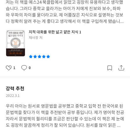
저는 이 책을 예스24 북클럽에서 읽었고 굉장히 유용하다고 생각했
일
습니다. 그러다 중학교 올라가는 아이가 저에게 진보와 보수, 좌파
와 우파의 차이를 묻더라고요. 제 어쭙잖은 지식으로 설명하는 것보
다 정확히 알려 주는 게 좋다고 생각해서 이 책을 구입하게 됐습니
다. 아이는 완전 어른들이 읽는 디자인에 빽빽한 글밥에 살짝 긴장한
지적 대화를 위한 넓고 얕은 지식 1
듯하지만 막상 읽어 가다 보면 제가 그랬던 것처럼 빠져들 거라고 생
글
채사장 저
각합니다. 아이가 이 책을 다 읽고 2권을 사달라고 할 날을 기다립니
쓴
다.
이
1
0
좋
댓
작
아
글
성
요
일
강력 추천
작
2022.3.1
성
우리 아이는 원서로 영문법을 공부했고 중학교 입학 전 한국어로 된
일
문법책을 찾다가 이 책을 추전받아 공부 중입니다. 제가 영어학 전공
자라서 문법책의 퀄리티를 조금은 판단할 수 있는데 이 책은 제 눈에
도 굉장히 깔끔하게 정리가 잘 되어 있습니다. 원서를 많이 읽은 친