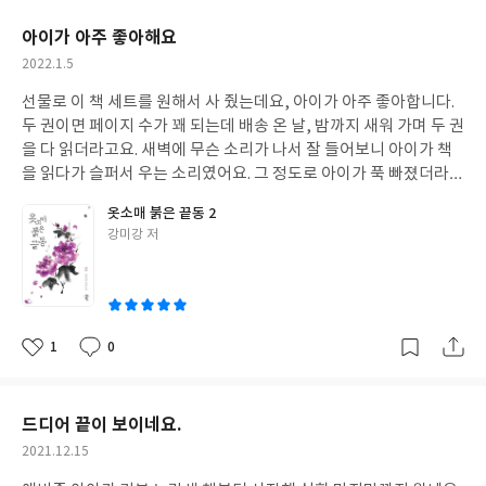
요
일
아이가 아주 좋아해요
작
2022.1.5
성
선물로 이 책 세트를 원해서 사 줬는데요, 아이가 아주 좋아합니다.
일
두 권이면 페이지 수가 꽤 되는데 배송 온 날, 밤까지 새워 가며 두 권
을 다 읽더라고요. 새벽에 무슨 소리가 나서 잘 들어보니 아이가 책
을 읽다가 슬퍼서 우는 소리였어요. 그 정도로 아이가 푹 빠졌더라고
요. 한 번 읽고서도 여러 번 맘에 드는 부분 찾아 읽고, 드라마와는 어
옷소매 붉은 끝동 2
떤 부분이 다른가 비교도 해 보면서 제게 설명해 주더라고요. 오랜만
글
강미강 저
에 아이가 아주 좋아하는 책을 만나서 좋네요.
쓴
이
1
0
좋
댓
작
아
글
성
요
일
드디어 끝이 보이네요.
작
2021.12.15
성