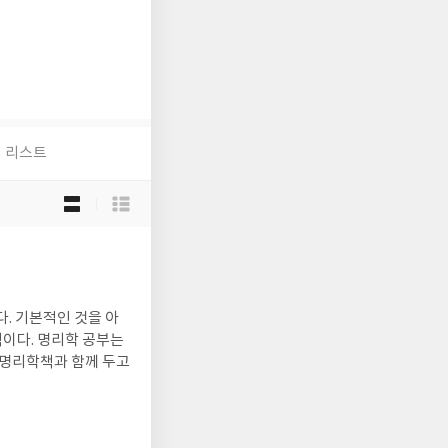
리스트
목
록
보
기
선
택
. 기본적인 것을 아
이다. 명리학 공부는
 명리학책과 함께 두고