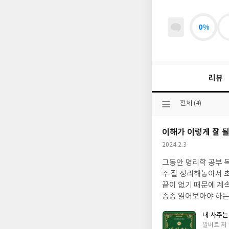
0%
리뷰
선
전체 (4)
택
된
이해가 이렇게 잘 될
분
류
작
2024.2.3
성
그동안 명리학 공부 독
일
주 잘 정리해놓아서 
끝이 없기 때문에 계
종종 읽어보아야 하는
내 사주는
글
알버트 저