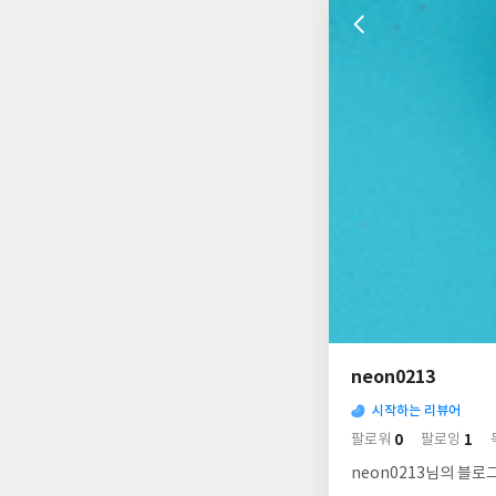
나
의
neon0213
님
사
의
시작하는 리뷰어
락
사
배
0
1
팔로워
팔로잉
경
락
neon0213님의 블로