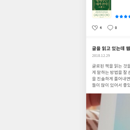
쓴
이
4
0
좋
댓
작
아
글
성
요
일
글을 읽고 있는데 웹
작
2018.12.29
성
글로된 책을 읽는 것
일
게 말하는 방법을 잘
을 진솔하게 풀어내면
들이 많이 있어서 좋