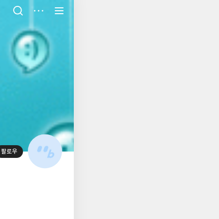
저
장
팔로우
대
표
사
진