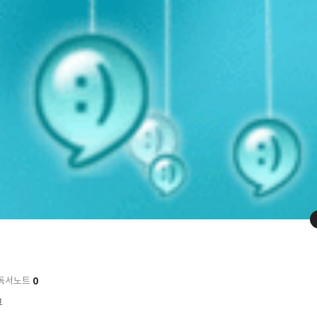
0
독서노트
그