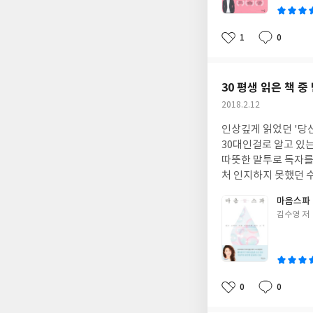
1
0
좋
댓
작
아
글
성
요
일
30 평생 읽은 책 중
작
2018.2.12
성
인상깊게 읽었던 '당
일
30대인걸로 알고 있
따뜻한 말투로 독자를 무장해제시키는 힘이 있더군요. 우리가 한번쯤 고민할 만한 모든 문제에 대한 답을 주고 제가 미
처 인지하지 못했던 
다. 그동안 심리학자
마음스파
다. 책 읽으면서 이 
글
김수영 저
쓴
이
0
0
좋
댓
작
아
글
성