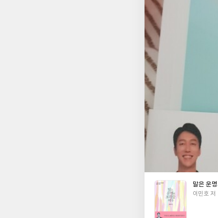
말은 운명
글
이민호 저
쓴
이