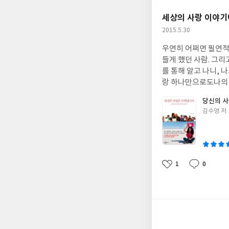
요
일
세상의 사랑 이야기
작
2015.5.30
성
우연히 어쩌면 필연적으
일
들게 했던 사람. 그
를 통해 알고 나니, 
랑 하나만으로도나의 세
지.책 제목처럼 당신
당신의 
락된 시간까지 사랑해
글
김수영 저
는 새로운 방향을 제
쓴
이
1
0
좋
댓
작
아
글
성
요
일