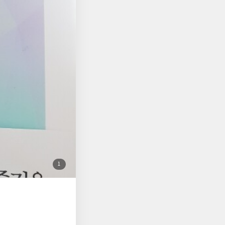
첨
1
부
된
사
진