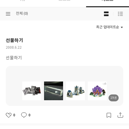
목
선
전체 (0)
록
택
보
된
기
최근 업데이트순
분
선
류
택
선물하기
작
2008.6.22
성
선물하기
일
19권
도
도
도
도
서
서
서
서
명
명
명
명
0
0
좋
댓
작
아
글
성
요
일