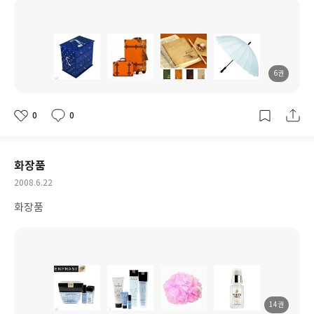
6권
도
도
도
도
서
서
서
서
명
명
명
명
0
0
좋
댓
작
아
글
성
요
일
화장품
작
2008.6.22
성
화장품
일
14권