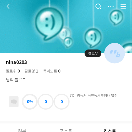
저
장
팔로우
나
의
nina0203
님
대
사
0
1
0
의
팔로워
팔로잉
독서노트
표
락
사
사
배
님의 블로그
진
경
락
읽는 중
독서 목표
독서모임
내 별점
0%
0
0
리스트
리뷰
포스트