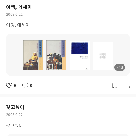
여행, 에세이
작
2008.6.22
성
여행, 에세이
일
23권
도
도
도
도
서
서
서
서
명
명
명
명
0
0
좋
댓
작
아
글
성
요
일
갖고싶어
작
2008.6.22
성
갖고싶어
일