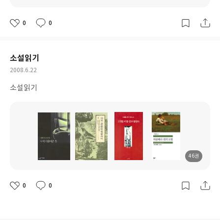
도
도
도
도
서
서
서
서
명
명
명
명
0
0
좋
댓
작
아
글
성
요
일
소설읽기
작
2008.6.22
성
소설읽기
일
46권
도
도
도
도
서
서
서
서
명
명
명
명
0
0
좋
댓
작
아
글
성
요
일