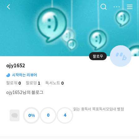
저
장
팔로우
나
의
ojy1652
님
대
사
의
시작하는 리뷰어
표
락
사
사
배
0
1
0
팔로워
팔로잉
독서노트
진
경
락
ojy1652님의 블로그
읽는 중
독서 목표
독서모임
내 별점
0%
0
4