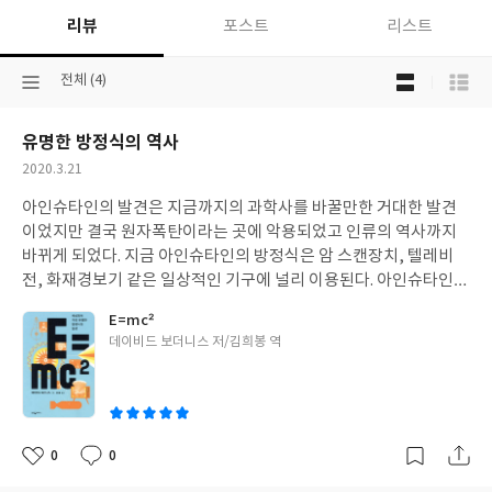
리뷰
포스트
리스트
목
선
전체 (4)
록
택
보
된
기
유명한 방정식의 역사
분
선
류
택
작
2020.3.21
성
아인슈타인의 발견은 지금까지의 과학사를 바꿀만한 거대한 발견
일
이었지만 결국 원자폭탄이라는 곳에 악용되었고 인류의 역사까지
바뀌게 되었다. 지금 아인슈타인의 방정식은 암 스캔장치, 텔레비
전, 화재경보기 같은 일상적인 기구에 널리 이용된다. 아인슈타인은
고등학교 시절 선생님에게 “넌 아무것도 되지 못할 거야”라는 말을
E=mc²
들었고, 가난에 시들렷다. 하지만 고난을 이겨내고 뛰어난 머리로
글
데이비드 보더니스 저/김희봉 역
우리의 삶을 바꾸게 한 위대한 발견을 하였다. 이 책에서는 아인슈타
쓴
인의 발견과 E=mc2라는 식이 만들어낸 거대한 역사가 담겨져있다.
이
0
0
좋
댓
작
아
글
성