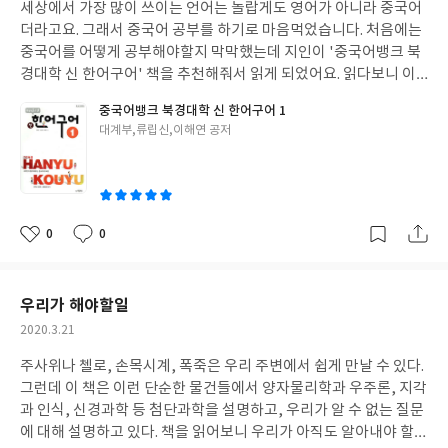
세상에서 가장 많이 쓰이는 언어는 놀랍게도 영어가 아니라 중국어
일
더라고요. 그래서 중국어 공부를 하기로 마음먹었습니다. 처음에는
중국어를 어떻게 공부해야할지 막막했는데 지인이 '중국어뱅크 북
경대학 신 한어구어' 책을 추천해줘서 읽게 되었어요. 읽다보니 이
책이 초보자도 중국어를 쉽고 깔끔하게 배울 수 있게 많이 도와준것
중국어뱅크 북경대학 신 한어구어 1
같아요. 앞으로 중국어 열심히 공부해서 자유여행도 다녀보고 싶네
글
대계부,류립신,이해연 공저
요.
쓴
이
0
0
좋
댓
작
아
글
성
요
일
우리가 해야할일
작
2020.3.21
성
주사위나 첼로, 손목시계, 폭죽은 우리 주변에서 쉽게 만날 수 있다.
일
그런데 이 책은 이런 단순한 물건들에서 양자물리학과 우주론, 지각
과 인식, 신경과학 등 첨단과학을 설명하고, 우리가 알 수 없는 질문
에 대해 설명하고 있다. 책을 읽어보니 우리가 아직도 알아내야 할