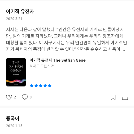
요
일
이기적 유전자
작
2020.3.21
성
저자는 다음과 같이 말했다. “인간은 유전자의 기계로 만들어졌지
일
만, 밈의 기계로 자라났다. 그러나 우리에게는 우리의 창조자에게
대항할 힘이 있다. 이 지구에서는 우리 인간만이 유일하게 이기적인
자기 복제자의 폭정에 반역할 수 있다.” 인간은 순수하고 사욕이 없
는 이타주의라는 것을 의식적으로 육성하고 이를 가르칠 수도 있다.
이기적 유전자 The Selfish Gene
우리는 유전자를 전달하기 위한 기계에서 벗어나서, 정직·근면·협
글
리처드 도킨스 저
동을 통해 다른 사람들에게 이타적인 행동을 하는 하나의 개체가 되
쓴
어야 한다.
이
2
0
좋
댓
작
아
글
성
요
일
중국어
작
2020.1.15
성