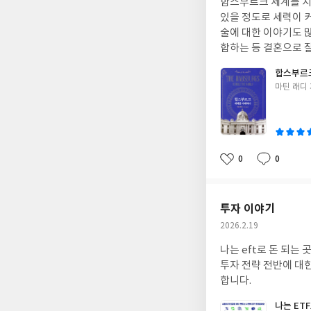
합스부르크 세계를 지
일
있을 정도로 세력이 
술에 대한 이야기도 많이 있어서 더욱 재
합하는 등 결혼으로 
가문의 군주들이 통합
합스부르크
이어도 그것을 유지하는
글
마틴 래디
쓴
이
0
0
좋
댓
작
아
글
성
요
일
투자 이야기
작
2026.2.19
성
나는 eft로 돈 되는
일
투자 전략 전반에 대
합니다.
나는 ET