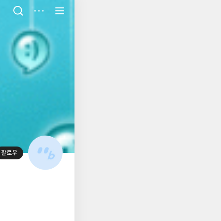
저
장
팔로우
대
표
사
진