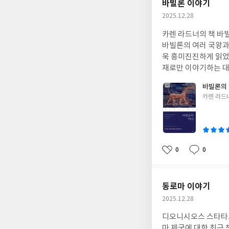
바빌론 이야기
작
2025.12.28
성
카렌 라드너의 책 바
일
바빌론의 여러 국왕과
욱 흥미진진하게 읽었습니다. 그리고 바벨탑에 대한 내용도 상당히 흥미로웠는데, 바
재로만 이야기하는 대
여러 건물들에 대한 
바빌론의
를 연구하는 현대 연
글
카렌 라드
쓴
이
0
0
좋
댓
작
아
글
성
요
일
동로마 이야기
작
2025.12.28
성
디오니시오스 스타타코
일
마 제국에 대한 최근 