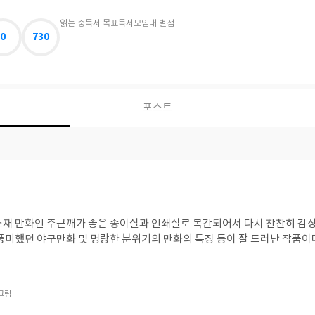
읽는 중
독서 목표
독서모임
내 별점
0
730
포스트
소재 만화인 주근깨가 좋은 종이질과 인쇄질로 복간되어서 다시 찬찬히 감상
 풍미했던 야구만화 및 명랑한 분위기의 만화의 특징 등이 잘 드러난 작품이
그림