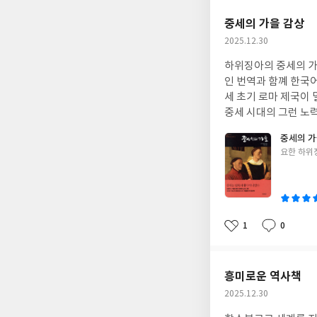
요
일
중세의 가을 감상
작
2025.12.30
성
하위징아의 중세의 가
일
인 번역과 함꼐 한국
세 초기 로마 제국이
중세 시대의 그런 노
주고 있는 책입니다. 여러 나라의 문화권과 역사적 인물이 나와서 이름 표기 등의 번역이 상당히 중요할 책인데, 그런
중세의 
부분을 매끄럽고 정확
글
요한 하위
쓴
이
1
0
좋
댓
작
아
글
성
요
일
흥미로운 역사책
작
2025.12.30
성