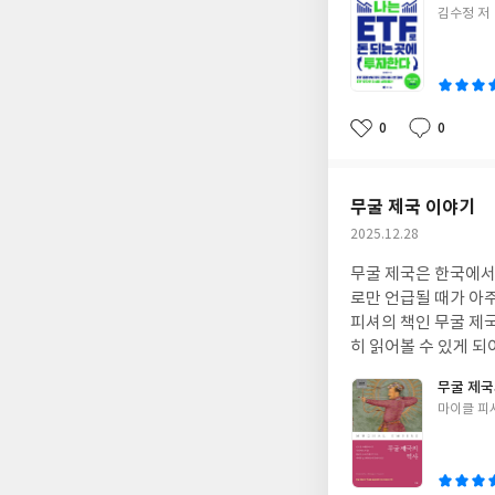
글
김수정 저
쓴
이
0
0
좋
댓
작
아
글
성
요
일
무굴 제국 이야기
작
2025.12.28
성
무굴 제국은 한국에서
일
로만 언급될 때가 아
피셔의 책인 무굴 제
히 읽어볼 수 있게 되어서 반갑습니다. 이 책은 제목처럼 전체적으
인물과 역사적 사건 
무굴 제국
도 많이 다루고 있어서
글
마이클 피
쓴
이