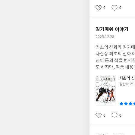
0
0
좋
댓
작
아
글
성
요
일
길가메쉬 이야기
작
2025.12.28
성
최초의 신화라 길가메
일
사실상 최초의 신화 
영어 등의 책을 번역
도 하지만, 작품 내
전개 등이 흥미롭고 인상적
최초의 신
거나 사라진 부분도 
글
김산해 저
쓴
이
0
0
좋
댓
작
아
글
성
요
일