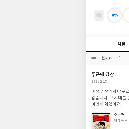
0%
리뷰
선
전체 (5,035)
택
된
주근깨 감상
분
류
작
2026.2.19
성
이상무 작가의 야구 
일
갑습니다. 그 시대를
미있게 읽었어요.
주근깨
글
이상무 글
쓴