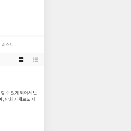
리스트
목
록
보
기
선
택
할 수 있게 되어서 반
며, 만화 자체로도 재