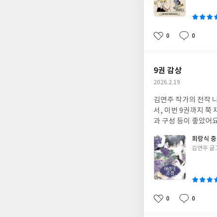
이
0
0
좋
댓
작
아
글
성
요
일
9권 감상
작
2026.2.19
성
김연주 작가의 전작 
일
서, 이번 9권까지 
과 구성 등이 좋았어
회랑식 중
글
김연주 글
쓴
이
0
0
좋
댓
작
아
글
성