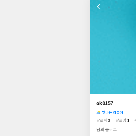
나
의
ok0157
님
사
의
빛나는 리뷰어
락
사
배
8
1
팔로워
팔로잉
경
락
님의 블로그