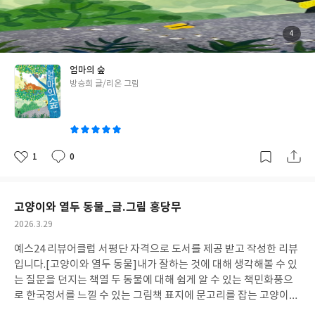
이와 친구들은 새로운 보금자리를 만든다. 불탄 숲 저너머에는 탄이
와 동물 친구들이 모여 새로운 숲을 만든다. 엄마의 숲과 탄이가 있
는 곳을 연결하는 숲을 만들기 위해 친구들과 노력하는 탄이. 탄이는
첨
4
부
마침내 엄마의 숲에 다다를 수 있게 되고 인사를 나눈다. 인간의 욕
된
사
진
심이 숲을 만들고 지키는 오랑우탄을 밀어낸다. 그 안에 있었을 많은
엄마의 숲
동물들의 이야기들을 보고 그림책으로나마 느낄 수 있어서 너무 좋
글
방승희 글/리온 그림
은 그림책이었다. 3-4살 아이들에게는 조금 어려울 수 있으나, 그림
쓴
도 글도 너무 감성적이고 표현이 아름다워서 5살(7세) 친구들과 함
이
께 읽으면 좋을 것 같다는 생각이 든다. #엄마의숲
#리뷰어클럽리뷰
1
0
좋
댓
작
아
글
성
요
일
고양이와 열두 동물_글.그림 홍당무
작
2026.3.29
성
예스24 리뷰어클럽 서평단 자격으로 도서를 제공 받고 작성한 리뷰
일
입니다.
[고양이와 열두 동물]내가 잘하는 것에 대해 생각해볼 수 있
는 질문을 던지는 책열 두 동물에 대해 쉽게 알 수 있는 책민화풍으
로 한국정서를 느낄 수 있는 그림책 표지에 문고리를 잡는 고양이가
시선을 끈다.표지를 넘기면 너무 예쁜 그림들이 반긴다.고양이는 산