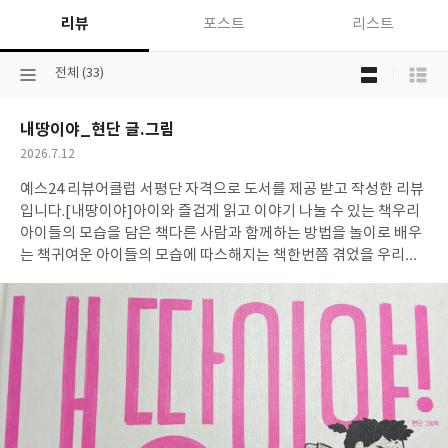
리뷰
포스트
리스트
목
선
전체 (33)
록
택
보
된
기
내땅이야_현단 글.그림
분
선
류
택
작
2026.7.12
성
예스24 리뷰어클럽 서평단 자격으로 도서를 제공 받고 작성한 리뷰
일
입니다.
[내땅이야]아이와 즐겁게 읽고 이야기 나눌 수 있는 책우리
아이들의 모습을 담은 책다른 사람과 함께하는 방법을 놀이로 배우
는 책귀여운 아이들의 모습에 따스해지는 책한번쯤 겪었을 우리의
모습에 추억이 몽글몽글해지는 책 표지부터 밝은 아이가 반겨주는
책:)혼자 심심해진 아이의 눈에 보인 나뭇가지 하나나뭇가지에서 시
작된 다양한 상상과 놀이로 우리는 초대된다!맞은 편에서 오는 새로
운 아이.이렇게 둘은 만나 자신만의 영토를 그린다.겹치는 땅이 생겨
버리고.. 두 아이는 어떻게 이 문제를 해결할까?아이들의 방법을 보
면서 너무 귀엽고 재밌고우리 친구들 같다는 생각이 들었다:)결국
함께한 재미를 알고 느끼는 우리 어린이들.그런데....과연 어떤 이야
기가 이어질까? 아이들의 모습이 너무 예쁘고 실제 어린이들의 모