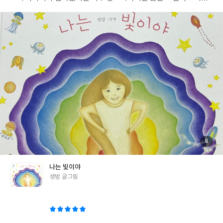
속에 살고 있는 디디의 이야기이다.엄마의 손을 놓친 디디.디디는 정
신을 잃고 깊은 바다 속으로 데굴데굴 굴러 떨어진다. 혼자 남은 디
디가 무섭고 두려워 할 때,마음 속에서 이야기가 들려온다.디디는
깊은 바다 속에서 발견한 물고기뼈로 보자기를 만들어 물고기들을
치료해주고 도와준다.쿠왕의 집게발에 찢겨져 버린 보자기쿠왕은
사과도 안하고 왜 이렇게 약하냐 이야기한다.속상해 하는 디디에게
도움의 손길을 건네는 친구들읽고 나는 동안 '기도'라는 단어가 나
와서 신기해했는데, 종교적으로도 배울 수 있는 그림책이었다 이 이
야기를 읽으면서 아이들에게 해주는 말의 힘이 얼마나 중요하고 큰
지 느낄 수 있었다. #나는빛이야
#리뷰어클럽리뷰
첨
8
부
된
사
진
나는 빛이야
글
생밤 글그림
쓴
이