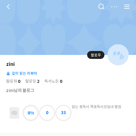
저
장
팔로우
나
의
zini
님
대
사
의
깊이 읽는 리뷰어
표
락
사
사
배
0
2
0
팔로워
팔로잉
독서노트
진
경
락
zini님의 블로그
읽는 중
독서 목표
독서모임
내 별점
0%
0
33