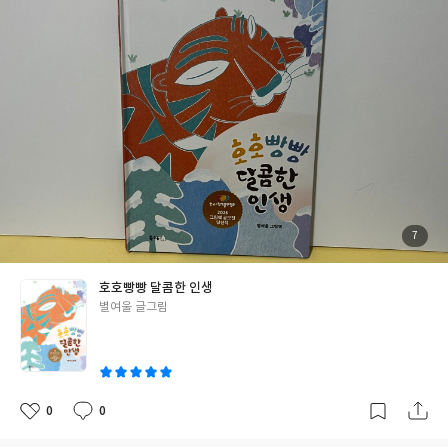
기운이 없어서 잔걸까?) 한곳에 모여 있는 숲속 친구들. 친구들 앞에
는 큰 접시가 있고, 호빵을 먹고 난 후 호빵에 대한 후기를 이야기 나
누고 있다. 늦게 온 거북이의 호빵을 남겨둔 따뜻한 마음의 동물친구
들.. 헐랭헐랭 호랑이는 호빵에 대해 듣고 관심을 보인다. 이 호랑이
도 혹시...떡호랑이랑 먼 친척인건지.. "호빵 하나 주면 안잡아먹
지"라고 외치는 우리의 호랑이. 항상 저렇게 외친다. 말과 달리 곰아
저씨가 알려주는 호빵이야기를 듣고 성실히 이행하는 우리 호랑이.
호랑이는 과연 맛있는 호빵을 먹을 수 있을까? 호랑이의 호빵이야
기에 초대되어 즐겁고 맛있고 달콤한 겨울을 지내길 바라본다! #호
호빵빵달콤한인생
#리뷰어클럽리뷰
첨
7
부
된
사
진
호호빵빵 달콤한 인생
글
별여울 글그림
쓴
이
0
0
좋
댓
작
아
글
성