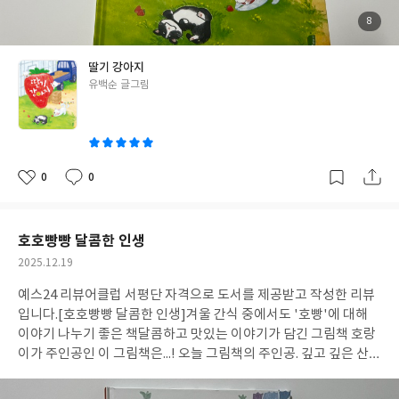
다. 범인에 대한 단서도 그림책 표지와 면지에서 만날 수 있는데, 너
무 귀엽다. 범인의 이야기도 너무 귀여워서 개인적으로는 용서해 주
첨
8
부
게 되었다:) 표지와 면지에 있는 범인의 모습과 딸기밭에서 만날 수
된
사
진
있는 딸기의 다양한 색을 찾아보는 것도 너무 재밌을 것 같다. 아기
딸기 강아지
자기한 그림들과 술술 읽히는 문장들로 귀여운 것들 좋아하는 아이
글
유백순 글그림
들과 읽기도 좋고, 사후 활동으로 다양한 활동들을 할 수 있기에 딸
쓴
기디저트가 쏟아지는 겨울에 읽기 좋은 책이다. 딸기 디저트가 많은
이
지금부터 봄까지, 그 이후에도 재미있게 읽기 좋은 그림책. [딸기 강
아지]이다. #딸기강아지
#리뷰어클럽리뷰
0
0
좋
댓
작
아
글
성
요
일
호호빵빵 달콤한 인생
작
2025.12.19
성
예스24 리뷰어클럽 서평단 자격으로 도서를 제공받고 작성한 리뷰
일
입니다.
[호호빵빵 달콤한 인생]
겨울 간식 중에서도 '호빵'에 대해
이야기 나누기 좋은 책
달콤하고 맛있는 이야기가 담긴 그림책 호랑
이가 주인공인 이 그림책은...! 오늘 그림책의 주인공. 깊고 깊은 산
속에 사는 헐랭헐랭 호랑이. 호랑이는 바위에 엎드려 잠을 자고 있
다. 달콤한 냄새에 그 냄새를 따라는 호랑이. (알고보면 배가 고파서