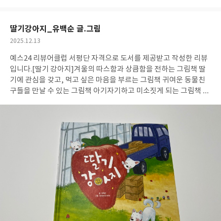
들의 질문에 답을 해보고, 또 고양이의 모습을 보면서 있는 그대로
아
글
성
요
일
의 존재로도 사랑스럽다는 것을 느낄 수 있는 좋은 그림책이라 생각
한다. #고양이와열두동물
#리뷰어클럽리뷰
딸기강아지_유백순 글.그림
작
2025.12.13
성
예스24 리뷰어클럽 서평단 자격으로 도서를 제공받고 작성한 리뷰
일
입니다.
[딸기 강아지]
겨울의 따스함과 상큼함을 전하는 그림책 딸
기에 관심을 갖고, 먹고 싶은 마음을 부르는 그림책 귀여운 동물친
구들을 만날 수 있는 그림책 아기자기하고 미소짓게 되는 그림책 귀
여운 생명을 좋아한다면 꼭 추천 하는 책 딸기 강아지는 표지에서도
보여지듯 너무 귀여운 그림책이다. 주인공은 바로바로 흰 강아지이
다. 파란 지붕 아래 빨간 지붕에 사는 우리 강아지. 강아지는 딸기를
좋아해 '딸기 강아지' 라고 부른다. 그래서 인지 집에 명패도 딸기모
양이다:) 딸기에 씨가 없어서 속상해 하는 주인 아주머니를 위해 우
리 강아지는 딸기씨 도둑을 찾기로 결심한다.자신이 할 수 있는 다양
한 방법을 동원해 도둑을 찾는 우리 딸기 강아지!그런 강아지에게
도우미가 나타난다. 이웃집 아주머니가 맡기고 간 고양이. 과연 우리
강아지와 고양이는 딸기 씨를 먹은 범인을 찾을 수 있을까? 강아지
와 고양이가 범인을 찾기 위해 하는 모습들에서 고양이와 강아지의
특성이 조금씩 나타나는 부분들이 너무 귀여운 포인트들로 다가왔