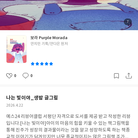
느 나라 국적의 사람인지, 자신의 정체성에 대한 고민이 많은 이야
기들이 많았는데, 그 이유를 너무 아이들이 이해하기 쉽도록 너무
잘 표현된 부분이라 인상 깊었다. 이렇게 아이들에게 모두가 같지 않
고 다른 모습들이 있고, 우리 모두는 소중하고 존재 자체만으로도
첨
7
부
소중한 사람들이라는 것을 알려주는 부분이라 인상 깊었다. 그리고
된
사
진
마지막 장면에서 "누가 뭐래도, 난 나답게 빛나는 엄마아빠의 반짝
보라 Purple Morada
이는 보라야!"라는 모습이 너무 아름다웠다 아이들에게 하나하나
글
안지민 기획/안다은 원저
너무 빛나고 소중한 존재임을, 사람의 환경, 피부색은 그 사람의 존
쓴
재가치를 결정하는 것이 아님을 아이의 시각에 맞춰 알려줄 수 있는
이
너무 좋은 그림책이라는 생각이 들었고, 쓰여있는 영어와 스페인어
에도 관심을 가질 수 있어서 유익한 그림책이라는 생각이 들었다. #
보라PurpleMorada #보라_Purple_Morada
#리뷰어클럽리뷰
0
0
좋
댓
작
아
글
성
요
일
나는 빛이야_생밤 글그림
작
2026.4.22
성
예스24 리뷰어클럽 서평단 자격으로 도서를 제공 받고 작성한 리뷰
일
입니다.
[나는 빛이야]아이의 마음의 힘을 키울 수 있는 책그림책을
통해 진주가 성장의 결과물이라는 것을 알고 성장하도록 하는 책종
교적 이야기가 담겨있지만 너무 종교적이지는 않은 그림책 조가비