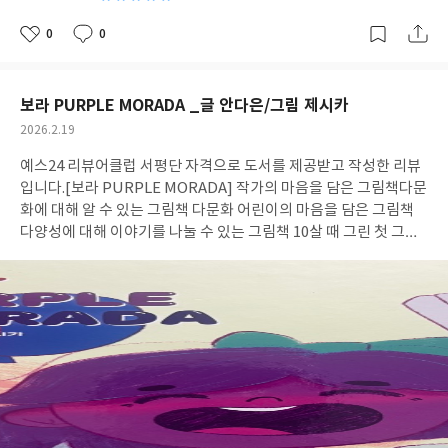
0
0
좋
댓
작
아
글
성
요
일
보라 PURPLE MORADA _글 안다은/그림 제시카
작
2026.2.19
성
예스24 리뷰어클럽 서평단 자격으로 도서를 제공받고 작성한 리뷰
일
입니다.
[보라 PURPLE MORADA] 작가의 마음을 담은 그림책
다문
화에 대해 알 수 있는 그림책 다문화 어린이의 마음을 담은 그림책
다양성에 대해 이야기를 나눌 수 있는 그림책 10살 때 그린 첫 그림
책이라는 [보라 Purple Morada] '보라'라는 아이의 이야기로 시
작된다. 보라의 이야기는 한글, 영어, 스페인어로 쓰여있다. 보라는
'외국인', '다문화'라고 불리기도 한다고 이야기하면서 그런 부분은
자신의 작은 일부분이라고 이야기한다. 보라는 멕시코 아버지와 한
국 어머니 사이에서 태어난 소중한 선물 같은 아이이다. 이렇게 표현
한 부분이 모든 아이는 존재 자체로도 선물이고 사랑이라는 이야기
를 담고있다. "맞아, 그 선물이 바로 나야!"라는 말에서 보라가 넘
멋있고 대견한 마음이 들었다. 이번 그림책에서 가장 울림이 큰 부분
들 중 하나였는데, 다문화 가정의 인터뷰들을 보면, 자신은 과연 어