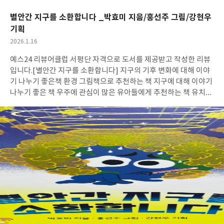
요
일
별안간 지구를 소환합니다 _박효미 지음/홍선주 그림/강현우
기획
작
2026.1.16
성
예스24 리뷰어클럽 서평단 자격으로 도서를 제공받고 작성한 리뷰
일
입니다.
[별안간 지구를 소환합니다] 지구의 기후 변화에 대해 이야
기 나누기 좋은책 환경 그림책으로 추천하는 책 지구에 대해 이야기
나누기 좋은 책 우주에 관심이 많은 유아들에게 추천하는 책 유치원
생(4세~5세)에서 초등학생까지 두루 추천하는 책 (어린 연령이 보
기에는 글이 많은 편이나 그림이 귀엽고 이해하기 쉽기에 그림을 보
면서 이야기 나누기 좋은 책)
귀여운 표지의 그림책에는 지구에 대
한 우리가 알아야 할 중요한 내용들이 있다. 우선 우리가 사는 지구.
지구는 제 777차 라니아케아 우주평화단 회의에 소환된다. 왜 그럴
까? 지구는 한 해동안 많은 사건을 벌였는데, 지구는 4월 폭설, 초강
력 거대 토네이도, 대규모 산호 폐지, 밍크고래 수 급속히 감소, 초
강력 태풍, 빙하 녹음으로 인한 메탄 가스 분출, 6개월 동안 지속 된
산불 등 다양한 문제를 발생했다. 그러한 문제로 소환된 지구. 지구
를 처음본 은하와 항성, 혜성은 지구를 오해한다. 하지만 억울한 지
구는 항변을 하고자하고, 자신에 대해 이야기 한다. 지구는 물이있