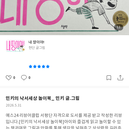
습을 담은 것 같아서 다 와닿았다!혼자 놀이를 하다가 친구와 경쟁
도 하고 서로의 것을 주장하기도 하고 재밌는 놀이들로 승부도 가르
고,마지막 함께하는 경험을 통해 '함께'의 즐거움을 알고 느끼는 어
린이들! 그림책의 매력인 면지가 너무 예쁘고 재밌다!또 무슨 일들
이 기다릴지 너무 기대된다ヽ(ヅ)ノ 아이들과 읽으며 우리가 해본
첨
13
부
놀이들(손바닥씨름, 공놀이, 닭싸움, 가위바위보, 사방치기, 줄넘
된
사
진
기 등) 땅따먹기 놀이도 해보며 함께 놀이할수 있는 요소들이 많이
내 땅이야!
있어서 좋았다! #내땅이야#예스24리뷰어클럽
글
현단 글그림
쓴
이
0
0
좋
댓
작
아
글
성
요
일
민키의 낙서세상 놀이북_ 민키 글.그림
작
2026.5.31
성
예스24 리뷰어클럽 서평단 자격으로 도서를 제공 받고 작성한 리뷰
일
입니다.
[민키의 낙서세상 놀이북]아이와 즐겁게 읽고 놀이할 수 있
는 책귀여운 그림과 만화를 통해 생각을 넓혀주고 상상력을 길러주