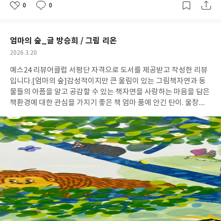
0
0
좋
댓
작
아
글
성
요
일
엄마의 숲_글 방승희 / 그림 리온
작
2026.3.20
성
예스24 리뷰어클럽 서평단 자격으로 도서를 제공받고 작성한 리뷰
일
입니다.
[엄마의 숲]감성적이지만 큰 울림이 있는 그림책자연과 동
물들의 아픔을 알고 공감할 수 있는 책자연을 사랑하는 마음을 담은
책환경에 대한 관심을 가지기 좋은 책 엄마 품에 안긴 탄이. 울창하
고 아름다움과 자연이 가득한 숲 속에 탄이와 엄마가 함께 있다.탄이
는 엄마에게서 나무를 타는법을 배우며 조금씩 서장해간다.그러던
어느날 사람들이 숲에오고, 기게들이 들어오면서 나무들이 하나씩
사라진다.숲의 위기를 느낀 엄마는 나무 꼭대기에 올라 뿔피리 소리
를 내며 숲의 위험을 알린다.뜨거운 불길이 숲을 감싸고 엄마는 팔을
길게 뻗어 다른 나뭇가지를 잡는다.불이 붙은 가지를 잡은 엄마, 불
은 엄마에게 옮겨가고, 엄마는 탄이를 꼭 끌어 안고 떨어진다.엄마
는탄이에게 여기서 언제나 널 기다린다는 말과 함께 작별을 고한다.
눈물을 보이며 떠나는 탄이의 몸에 흰개미떼가 올라탄다. 앞장 선 탄
이를 따라가는 동물들.새로운 곳에 도착한 탄이. 숲에서 쫒겨난 탄