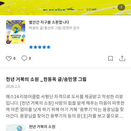
고 생명체가 살기 좋은 환경이나, 지금은 많은 변화를 겪으며 사건
사고가 일어난다. 몸이 점점 뜨거워지고 감기가 걸린 상태 같다고 이
첨
3
부
야기 하는 지구. 우리 몸에서도 1도가 중요한 역할을 하듯이, 지구에
된
사
진
게 1도는 아주아주 중요한 온도이다. 점점 뜨거워져 온도가 올라가
별안간 지구를 소환합니다
는 지구. 지구는 온실가스가 있어 태양의 열이 바로 빠져나가지 않
글
박효미 글/홍선주 그림/강현우 감수
고, 가두어 온도를 유지해준다. 그러나 온실 가스가 많아지면서 점
쓴
점 더 많은 열을 가두어 두고, 그로 인해 증기탕이 되어가고 있다는
이
것을 알려준다. 인간이 탄소를 쓰는 방법을 알게 되면서 석탄과 석유
를 태워 에너지를 만들고, 그러자 갇혀있던 탄소가 공기중으로 나온
다. 온실가스는 이산화탄소, 수증기, 메단 등인데, 점점 늘어가고 있
0
0
좋
댓
작
는 것이다. 또한 물의 순환에도 문제가 생기고 있는데, 바닷물의 흐
아
글
성
요
일
름이 달라지면서 또 다른 문제들이 생겨나는 것이다. 이러한 내용들
을 귀여운 그림, 알기 쉬운 대화체를 통해 알려준다. '별안간'이라는
천년 거북의 소원 _한동옥 글/송민영 그림
단어들의 반복과 배열을 보면 왜 제목이 '별안간 지구를 소환합니
작
2026.2.3
다.'인지, 또 얼마나 적절한 단어인지 알게 해주는데, 이 그림책을
성
통해 아이들과 지구에 관심을 가지고 환경을 생각하는 시간을 가질
예스24 리뷰어클럽 서평단 자격으로 도서를 제공받고 작성한 리뷰
일
수 있을 것이라 기대한다. 이 책을 읽으면서 너무 귀엽고, 재미난 그
입니다.
[천년 거북의 소원] 사랑의 힘을 알게 해주는 마음이 따뜻한
림과 대사, 알기 쉬운 설명으로 바르게 읽어나갈 수 있었고, 새로운
책 아픈 엄마를 낫게 하기 위해 아기 거북 '용뿌기'이는 용왕님을 찾
정보들도 이해할 수 있었다! _책 중간 중간 별과 행성의 차이, 과학
아간다. 용왕님을 찾아간 용뿌기의 등의 왕(王)자를 보고 뭍으로 올
적인 지식을 재미있게 알려준다. #별안간지구를소환합니다
#리뷰
라가 용이 되면 엄마를 살릴 수 있다고 이야기한다. 용이 되기 위한
천년 거북의 소원
어클럽리뷰
여정은 힘들고 험난할 것이라는 것은 알지만, 그럼에도 용뿌기는 엄