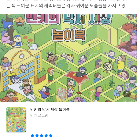
는 책 귀여운 표지의 캐릭터들은 각자 귀여운 모습들을 가지고 있다
놀이북 속에 나오는 친구들 소개를 보며 내용이 더 기대되면서 벌서
귀여움이 가득 느껴졌다. 다양한 주제로 여행을 떠나며 친구들이 만
나는 상황들에 몰입하며 즐길 수 있고, 자유롭게 상상하고 표현하고
활동을 하면서 즐거움을 느낄 수 있다. 아기자기한 그림들과 친구들
이 만들어내는 귀여운 이야기들.그림책 속 이야기 바꾸기도 어렵게
접근하는 것이 아니라, 쉽고 즐겁게 접할 수 있었고,숨은 그림찾기,
다른 그림 찾기, 대칭놀이, 색칠하기, 미로찾기 등 다양한 활동들로
관찰력도 기르고,귀여운 요소들을 찾아보고 또 모방하는 과정을 통
해 상상력과 표현력을 키울 수 있었다. 다양한 활동들을 통해 관찰하
면서 상상하면서, 생각하는 힘을 키우고, 표현할 수 있는 활동북이
자 놀이북이라 너무 마음에 들고 힐링하는 시간을 보낼 수 있었다.
언제왔는지 모를 정도로 바쁜 일상에서 받게 된 책이라, 펼쳐볼 시
간이 없어 리뷰가 많이 늦어졌지만ㅠㅠㅠ책을 펼치며 유아들이 너
첨
7
부
무 좋아할 것 같아 기뻤고,또 함께 할 수 있는 활동에 대한 아이디어
된
사
진
를 얻으면서 힐링한 시간이 되었다. #민키의낙서세상놀이북
#리뷰
민키의 낙서 세상 놀이북
어클럽리뷰
글
민키 글그림
쓴
이