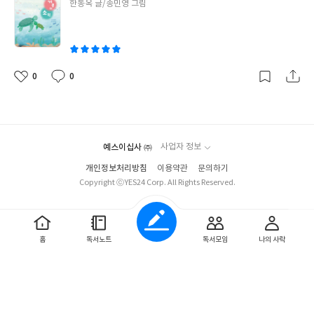
글
한동옥 글/송민영 그림
마를 살리겠다는 마음 하나로 바다를 떠나 육지로 가는 선택을 한다.
쓴
용부기는 육지에서 산신령을 찾아간다. 그 과정에서서 점점 몸이 용
이
으로 변화하는데, 토끼에 도술에 걸린 용뿌기는 몸이 돌로 변해 움
직일 수 없는 상태가 되고, 그 것을 풀 수 있는 방법은 단 한가지 '쳔
년동안의 기다림' 용뿌기는 엄마를 살리고 싶은 마음에 천년의 기다
0
0
좋
댓
작
림을 결심하고 긴 세월동안 기다리고 인내한다. 긴세월을 기다린 용
아
글
성
뿌기는 마침내 용으로 승천하고, 용뿌기의 마음 속 사랑과 그리움,
요
일
소망이 날개가 되어 승천을 도와준다. 이 책을 읽으면서 용뿌기의 용
기와 사랑도 마음에 와 닿았지만, 그런 용뿌기를 보내는 엄마의 마
예스이십사 ㈜
사업자 정보
음은 어떨까라는 생각도 들면서 다양한 모습의 '사랑'이 느껴졌다.
아이들이 흥미있어 할 바다속 용궁과 도술등의 요소도 있지만 그 속
개인정보처리방침
이용약관
문의하기
에 녹아있는 사랑과 인내 등의 가치들을 배울 수 있었고, 또 '쳔년의
Copyright ⓒYES24 Corp. All Rights Reserved.
기다림'의 과정을 실재로 경험하는 용뿌기를 보면서 기다림과 사랑
에 대해 더 크게 느낄 수 있었다. 용기있고 단단한 내면을 가진 용뿌
기와 용뿌기와 만나는 동물친구들. 따뜻한 파스텔 톤의 그림체로 그
홈
독서노트
독서모임
나의 사락
려진 그림들이 책에 더 몰입하고 마음을 몽글거리게 만든다. #천년
거북의소원
#리뷰어클럽리뷰