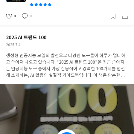
활용법이라고 생각합니다. 파이썬을 어느 정도 써봤는데 뭔가 아직
허전한 느낌이 있다면, 그 허전함의 정체를 이 책이 꽤 정확하게 짚
어줄 거라고 생각합니다. 'YES24 리뷰어클럽 서평단 자격으로 작성
0
0
좋
댓
작
한 리뷰입니다'
#리뷰어클럽리뷰
아
글
성
요
일
2025 AI 트랜드 100
작
2025.7.4
성
생성형 인공지능 모델의 발전으로 다양한 도구들이 하루가 멀다하
일
고 쏟아져 나오고 있습니다. "2025 AI 트렌드 100"은 최근 쏟아지
는 인공지능 도구 중에서 가장 실용적이고 강력한 100가지를 엄선
해 소개하는, AI 활용의 실질적 가이드북입니다. 이 책은 단순한 도
구 나열이 아니라, 실제로 업무와 일상에서 바로 활용할 수 있는 AI
툴을 중심으로 구성되어 있어, AI 트렌드에 관심이 있거나 실무에
적용하고자 하는 독자에게 매우 유용합니다. 특히 홈페이지에서 메
일링에 가입하면 새로 추가되는 AI 툴 정보를 정기적으로 받아볼 수
있다는 점이 인상적이었는데, 빠르게 변화하는 AI 생태계에서 최신
정보를 놓치지 않고 따라갈 수 있다는 점이 이 책만의 큰 장점입니
다. 책의 구성은 7개의 용도별 파트와 16개의 장으로 이루어져 있으
며, 생성형 AI, 텍스트·이미지·영상·오디오 생성 및 편집, 업무 자동