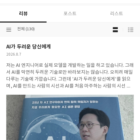
리뷰
포스트
리스트
목
선
전체 (130)
록
택
보
된
기
AI가 두려운 당신에게
분
선
류
택
작
2026.8.7
성
저는 AI 엔지니어로 실제 모델을 개발하는 일을 하고 있습니다. 그래
일
서 AI를 막연히 두려운 기술로만 바라보지는 않습니다. 오히려 매일
다루는 기술에 가깝습니다. 그런데 'AI가 두려운 당신에게'를 읽으
며, AI를 만드는 사람의 시선과 AI를 처음 마주하는 사람의 시선 사
이에 꽤 큰 거리가 있다는 것을 다시 느꼈습니다. 이 책은 AI에 관심
을 갖기 시작한 사람들이 한 번쯤 궁금해할 만한 질문들을 차근차근
다룹니다. 아이에게 AI 시대의 교육을 어떻게 준비시켜야 하는지,
직장인은 무엇을 배워야 하는지, 회사 자료를 AI에 넣어도 되는지,
딥페이크와 가짜뉴스는 어떻게 봐야 하는지 같은 질문들이 그렇습
니다. 여기에 AI 기본법, 생성물 표시 의무, 공공 AI 활용, 한국형 AI
같은 정책적인 내용도 함께 설명되어 있어 단순한 기술 소개서와는