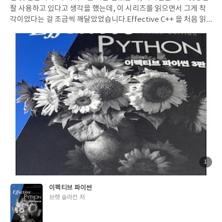
잘 사용하고 있다고 생각을 했는데, 이 시리즈를 읽으면서 그게 착
각이었다는 걸 조금씩 깨달았었습니다.Effective C++ 을 처음 읽
었을 때도 비슷한 느낌이었습니다. 문법은 알겠는데 이게 왜 이렇게
동작하는지, 왜 이렇게 쓰는 게 맞는 건지를 그때 처음 제대로 배웠
던 기억이 있었습니다. 이 책도 딱 그런 역할을 합니다. 파이썬을 쓰
고 있었는데, 알고 보니 파이썬답게 쓰고 있지 않았다는 걸 알려주
는 책입니다. 3판에서는 타입 힌트 관련 내용이 많이 보강됐는데, P
rotocol이나 ParamSpec 같은 걸 그냥 "이런 게 있다"가 아니라
실제로 이게 왜 필요한 상황이 오는지를 보여주는 방식이 좋았습니
다. asyncio 챕터도 막연하게 쓰던 걸 좀 정리할 수 있었습니다. 동
시성은 항상 머리로는 이해한 것 같은데 막상 코드 앞에 서면 헷갈리
는 부분이었는데, 스레드, 프로세스, 코루틴 각각을 언제 골라야 하
는지 기준을 잡아준다는 게 생각보다 도움이 됐습니다. 읽는 방식은
사람마다 다르겠지만, 2판을 읽을 때는 하루에 읽을 분량을 정해두
고 조금씩, 여러 번 반복해서 읽었습니다. 한 번에 몰아서 읽으면 뒤
첨
1
부
로 갈수록 앞에서 뭘 읽었는지 흐릿해지는데, 조금씩 여러 번 돌리
된
사
진
니까 오히려 더 잘 쌓이는 느낌이었습니다. 그리고 한 가지 덧붙이자
이펙티브 파이썬
면, 어느 베타 테스터 분께서 말씀하셨던 것 처럼 이 책에서 정리된
글
브렛 슬라킨 저
원칙들을 Claude Code 같은 AI 코딩 어시스턴트의 룰로 등록해두
쓴
면 꽤 쓸모가 있을것 같습니다. 책을 읽는 것에서 한 발 더 나아가는
이