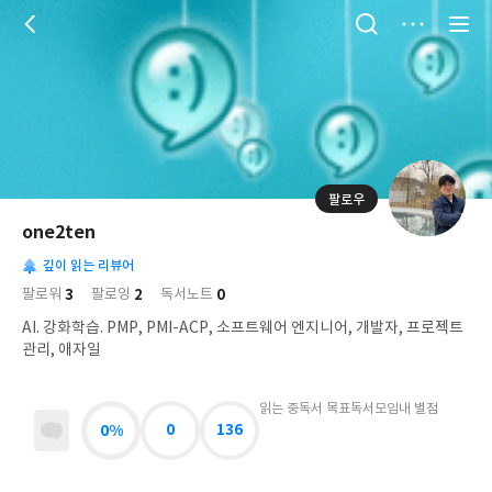
저
장
팔로우
나
의
one2ten
님
대
사
의
깊이 읽는 리뷰어
표
락
사
사
배
3
2
0
팔로워
팔로잉
독서노트
진
경
락
AI. 강화학습. PMP, PMI-ACP, 소프트웨어 엔지니어, 개발자, 프로젝트
관리, 애자일
읽는 중
독서 목표
독서모임
내 별점
0%
0
136