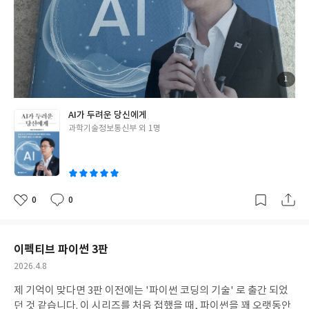
조금 다르게 느껴졌습니다. 개인적으로는 기술 자체보다 “AI를 사회
가 어떻게 받아들일 것인가”에 대한 고민이 더 오래 남았습니다. 모
델을 개발하는 입장에서는 성능, 데이터, 평가 같은 문제를 먼저 생
각하게 되지만, 실제 사용자에게는 불안, 신뢰, 제도, 일자리 같은
문제가 더 직접적으로 다가옵니다. 이 책은 그 간극을 비교적 쉽게
연결해주는 책이라고 생각합니다. AI를 깊이 공부한 사람에게 아주
첨
1
부
새로운 기술 지식을 주는 책은 아닐 수 있습니다. 하지만 AI가 사람
된
사
진
들의 일상과 정책 안으로 어떻게 들어오고 있는지, 그리고 사람들이
AI가 두려운 당신에게
무엇을 불안해하는지 돌아보게 한다는 점에서 의미가 있었습니다.
글
과학기술정보통신부 외 1명
저에게는 AI를 만드는 사람도 결국 사용자의 두려움과 질문을 이해
쓴
해야 한다는 사실을 다시 생각하게 해준 책이었습니다. 'YES24 리
이
뷰어클럽 서평단 자격으로 작성한 리뷰입니다'
#리뷰어클럽리뷰
0
0
좋
댓
작
아
글
성
요
일
이펙티브 파이썬 3판
작
2026.4.8
성
제 기억이 맞다면 3판 이전에는 '파이썬 코딩의 기술' 로 출간 되었
일
던 것 같습니다. 이 시리즈를 처음 접했을 때, 파이썬을 꽤 오랫동안