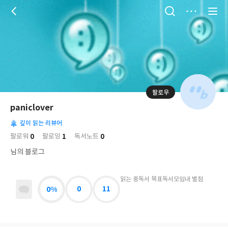
저
장
팔로우
나
의
paniclover
님
대
사
의
깊이 읽는 리뷰어
표
락
사
사
배
0
1
0
팔로워
팔로잉
독서노트
진
경
락
님의 블로그
읽는 중
독서 목표
독서모임
내 별점
0%
0
11