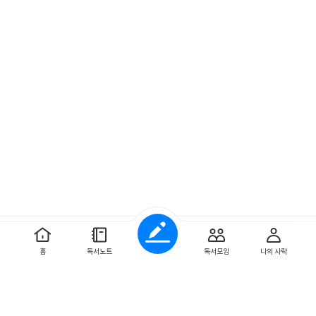
예스이십사 ㈜
사업자 정보
홈
독서노트
독서모임
나의 사락
개인정보처리방침
이용약관
문의하기
Copyright ⓒYES24 Corp. All Rights Reserved.