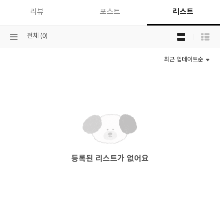
리스트
리뷰
포스트
목
선
전체 (0)
록
택
보
된
기
최근 업데이트순
분
선
류
택
등록된 리스트가 없어요