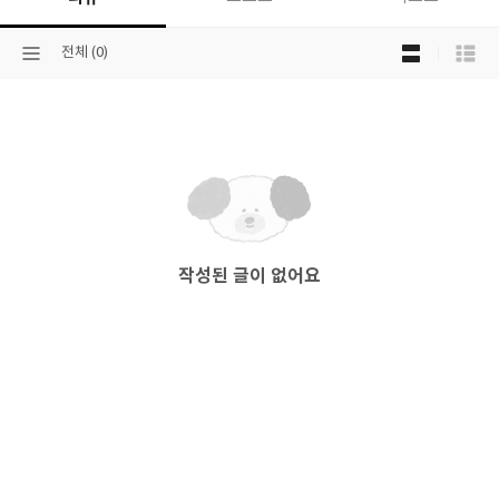
목
선
전체 (0)
록
택
보
된
기
분
선
류
택
작성된 글이 없어요