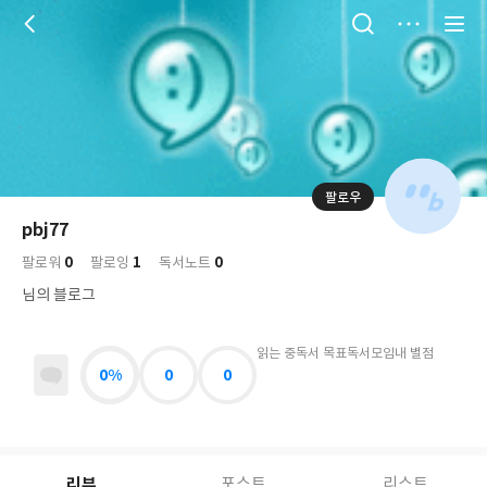
저
장
팔로우
나
의
pbj77
님
대
사
0
1
0
의
팔로워
팔로잉
독서노트
표
락
사
사
배
님의 블로그
진
경
락
읽는 중
독서 목표
독서모임
내 별점
0%
0
0
리뷰
포스트
리스트