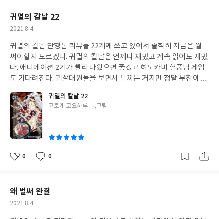
요
일
귀멸의 칼날 22
작
2021.8.4
성
귀멸의 칼날 단행본 리뷰를 22개째 쓰고 있어서 솔직히 지금은 뭘
일
써야할지 모르겠다. 귀멸의 칼날은 언제나 재밌고 계속 읽어도 재밌
다. 애니메이션 2기가 빨리 나왔으면 좋겠고 히노카미 혈풍담 게임
도 기다려진다. 귀살대원들을 보면서 느끼는 거지만 정말 무잔이 질
릴만할 정도로 (몇빼고) 근성있고 가족과 동료들을 위해 희생을 마
귀멸의 칼날 22
다하지 않는 정신이 대단한 것 같다.
글
고토게 코요하루 글,그림
쓴
이
0
0
좋
댓
작
아
글
성
요
일
왜 벌써 완결
작
2021.8.4
성