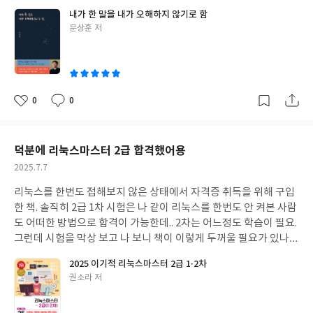
내가 한 말을 내가 오해하지 않기로 함
글
문상훈 저
쓴
이
0
0
좋
댓
작
아
글
성
요
일
덕분에 리눅스마스터 2급 합격했어용
작
2025.7.7
성
리눅스를 한번도 접해보지 않은 상태에서 자격증 취득을 위해 구입
일
한 책. 솔직히 2급 1차 시험은 나 같이 리눅스를 한번도 안 켜본 사람
도 어떠한 방법으로 합격이 가능한데.. 2차는 어느정도 학습이 필요.
그런데 시험을 막상 보고 나 보니 책이 이렇게 두꺼울 필요가 있나
싶음. 그래도 덕분에 합격했습니다.
2025 이기적 리눅스마스터 2급 1·2차
글
권소라 저
쓴
이