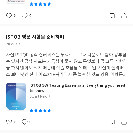
0
0
좋
댓
작
아
글
성
요
일
ISTQB 영문 시험을 준비하며
작
2025.7.7
성
사실 ISTQB 공식 실러버스는 무료로 누구나 다운로드 받아 공부할
일
수 있지만 공식 자료는 가독성이 좋지 않고 무엇보다 꼭 고득점 합격
을 하지 않아도 되기 때문에 학습 효율을 위해 구입. 확실히 실러버
스 보다 낫긴 한데 예스24 E북리더가 좀 불편한 것도 있음. 어쨌든
덕분에 합격!
ISTQB SW Testing Essentials: Everything you need
to know
글
Stuart Reid 저
쓴
이
0
0
좋
댓
작
아
글
성