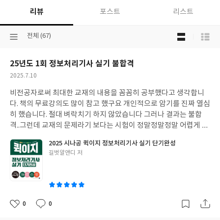
리뷰
포스트
리스트
목
선
전체 (67)
록
택
보
된
기
25년도 1회 정보처리기사 실기 불합격
분
선
류
택
작
2025.7.10
성
비전공자로써 최대한 교재의 내용을 꼼꼼히 공부했다고 생각합니
일
다. 책의 무료강의도 많이 참고 했구요 개인적으로 암기를 진짜 열심
히 했습니다. 절대 벼락치기 하지 않았습니다 그러나 결과는 불합
격..그런데 교재의 문제라기 보다는 시험이 정말정말정말 어렵게 나
왔습니다. 전공자나 업계 종사자들도 많이들 떨어졌다 하니...난이도
2025 시나공 퀵이지 정보처리기사 실기 단기완성
가 극악으로 올라간 시험 대비를 위한 교재 개정이 필요해보입니다.
글
길벗알앤디 저
쓴
이
0
0
좋
댓
작
아
글
성