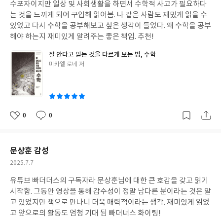
수포자이지만 일상 및 사회생활을 하면서 수학적 사고가 필요하다
일
는 것을 느끼게 되어 구입해 읽어봄. 나 같은 사람도 재밌게 읽을 수
있었고 다시 수학을 공부해보고 싶은 생각이 들었다. 왜 수학을 공부
해야 하는지 재미있게 알려주는 좋은 책임. 추천!
잘 안다고 믿는 것을 다르게 보는 법, 수학
글
미카엘 로네 저
쓴
이
0
0
좋
댓
작
아
글
성
요
일
문상훈 감성
작
2025.7.7
성
유튜브 빠더더스의 구독자라 문상훈님에 대한 큰 호감을 갖고 읽기
일
시작함. 그동안 영상을 통해 감수성이 정말 남다른 분이라는 것은 알
고 있었지만 책으로 만나니 더욱 매력적이라는 생각. 재미있게 읽었
고 앞으로의 활동도 엄청 기대 됨 빠더너스 화이팅!