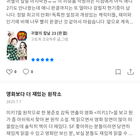
귀멸의 칼날 마지막권ㅠㅠ 이 리뷰를 작성하는 시점에서 아직 애니
일
2기도 안나왔는데 애니 완결까지는 또 얼마나 걸릴지 현기증이 납
니다. 정말 최고의 만화! 독특한 설정과 개성있는 캐릭터들, 재미와
인기에 비해 너무 빨리 완결난 것 같아서 아쉽습니다 .앞으로 계속
나올 애니메이션과 게임판 등을 기다리며 계속 만화책만 복습해야
귀멸의 칼날 23 (완결)
한다는 것이 슬픔 귀멸 컨텐츠가 많이 나왔으면 좋겠습니다
글
고토게 코요하루 글,그림
쓴
이
0
0
좋
댓
작
아
글
성
요
일
영화보다 더 재밌는 원작소
작
2025.7.7
성
미키7을 원작으로 한 봉준호 감독 연출의 영화 <미키17>을 보고 뭔
일
가 좀 아쉬워서 찾아 본 원작 소설. 책 읽으면서 영화 장면이 많이 떠
올랐는데 솔직히 책이 더 재밌다. SF 좋아하는 분들이라면 당연히
재밌게 읽을 수 있고 영화만 보신 분, 보실 분들도 재밌게 읽을 수 있