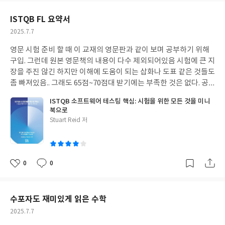
요
일
ISTQB FL 요약서
작
2025.7.7
성
영문 시험 준비 할 때 이 교재의 영문판과 같이 보며 공부하기 위해
일
구입. 그런데 원본 영문책의 내용이 다수 제외되어있음 시험에 큰 지
장을 주진 않긴 하지만 이해에 도움이 되는 삽화나 도표 같은 것들도
좀 빠져있음.. 그래도 65점~70점대 받기에는 부족한 것은 없다. 공
식 실러버스 가독성이 안좋아 읽기 힘든 분들께는 추천
ISTQB 소프트웨어 테스팅 핵심: 시험을 위한 모든 것을 미니
북으로
글
Stuart Reid 저
쓴
이
0
0
좋
댓
작
아
글
성
요
일
수포자도 재미있게 읽은 수학
작
2025.7.7
성