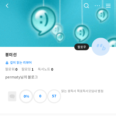
저
장
팔로우
나
의
봉미선
님
대
사
의
깊이 읽는 리뷰어
표
락
사
사
배
0
1
0
팔로워
팔로잉
독서노트
진
경
락
permaty님의 블로그
읽는 중
독서 목표
독서모임
내 별점
0%
0
57