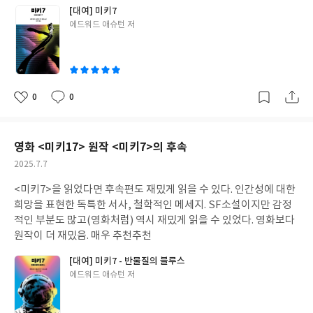
을듯
[대여] 미키7
글
에드워드 애슈턴 저
쓴
이
0
0
좋
댓
작
아
글
성
요
일
영화 <미키17> 원작 <미키7>의 후속
작
2025.7.7
성
<미키7>을 읽었다면 후속편도 재밌게 읽을 수 있다. 인간성에 대한
일
희망을 표현한 독특한 서사, 철학적인 메세지. SF소설이지만 감정
적인 부분도 많고(영화처럼) 역시 재밌게 읽을 수 있었다. 영화보다
원작이 더 재밌음. 매우 추천추천
[대여] 미키7 - 반물질의 블루스
글
에드워드 애슈턴 저
쓴
이