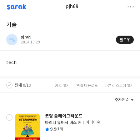
sarak
pjh69
저
기술
장
pjh69
팔로우
작
2014.10.29
성
일
tech
전체 0/19
카트 넣기
엑셀 다운로드
다른 리스트에 넣기
추가한 순
코딩 플레이그라운드
마리나 유머시 버스 저
미디어숲
글
평
9.9
(18)
쓴
출
균
이
판