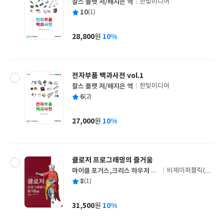
찰스 플랫 저/배지은 역
한빛미디어
글
평
10
(1)
쓴
출
균
이
판
사
28,800
10%
원
가
격
전자부품 백과사전 vol.1
찰스 플랫 저/배지은 역
한빛미디어
글
평
6
(2)
쓴
출
균
이
판
사
27,000
10%
원
가
격
클로저 프로그래밍의 즐거움
마이클 포거스,크리스 하우저 공
비제이퍼블릭(BJ
글
저/김선호 역
퍼블릭)
평
8
(1)
쓴
출
균
이
판
사
31,500
10%
원
가
격