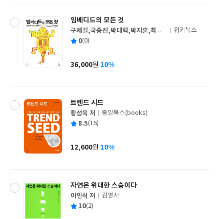
임베디드의 모든 것
구제길,국중진,박대혁,박지훈,최수
위키북스
글
한,한철민,김원희 공저/한국전자정보
평
0
(0)
쓴
출
통신산업진흥회(KEA),산업통상자원
균
이
판
부
사
36,000
10%
원
가
격
트렌드 시드
황성욱 저
중앙북스(books)
글
평
8.5
(16)
쓴
출
균
이
판
사
12,600
10%
원
가
격
자연은 위대한 스승이다
이인식 저
김영사
글
평
10
(2)
쓴
출
균
이
판