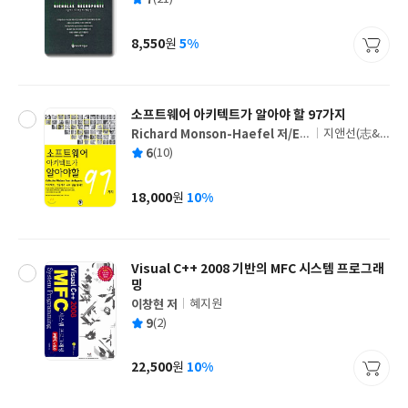
쓴
출
균
이
판
사
8,550
5%
원
가
격
소프트웨어 아키텍트가 알아야 할 97가지
Richard Monson-Haefel 저/Ev
지앤선(志&
글
a Study 역
嬋)
평
6
(10)
쓴
출
균
이
판
사
18,000
10%
원
가
격
Visual C++ 2008 기반의 MFC 시스템 프로그래
밍
이창현 저
혜지원
글
평
9
(2)
쓴
출
균
이
판
사
22,500
10%
원
가
격