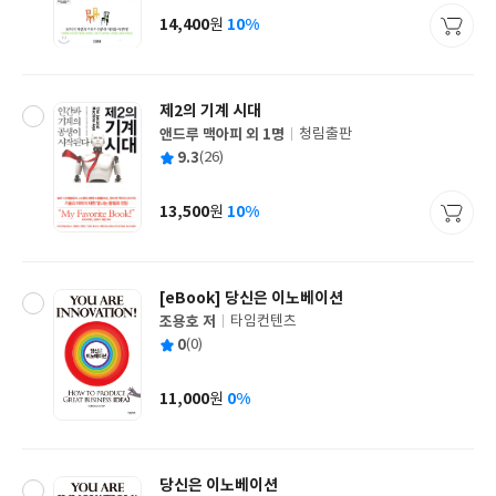
사
14,400
10%
원
가
격
제2의 기계 시대
앤드루 맥아피 외 1명
청림출판
글
평
9.3
(26)
쓴
출
균
이
판
사
13,500
10%
원
가
격
[eBook] 당신은 이노베이션
조용호 저
타임컨텐츠
글
평
0
(0)
쓴
출
균
이
판
사
11,000
0%
원
가
격
당신은 이노베이션