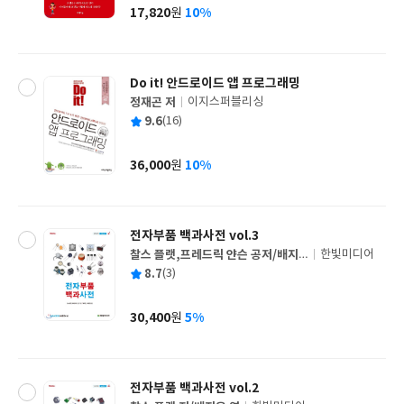
사
17,820
10%
원
가
격
Do it! 안드로이드 앱 프로그래밍
정재곤 저
이지스퍼블리싱
글
평
9.6
(16)
쓴
출
균
이
판
사
36,000
10%
원
가
격
전자부품 백과사전 vol.3
찰스 플랫,프레드릭 얀슨 공저/배지
한빛미디어
글
은,이하영 공역
평
8.7
(3)
쓴
출
균
이
판
사
30,400
5%
원
가
격
전자부품 백과사전 vol.2