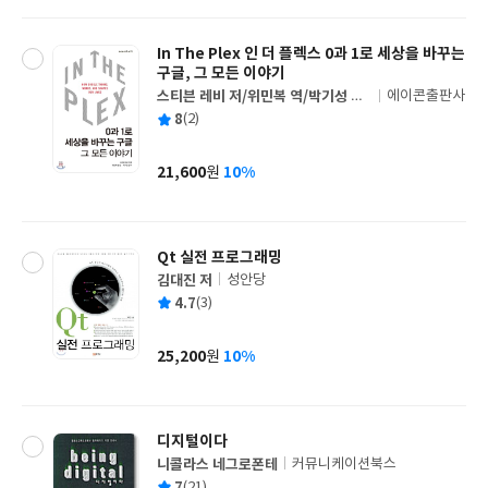
격
In The Plex 인 더 플렉스 0과 1로 세상을 바꾸는
구글, 그 모든 이야기
스티븐 레비 저/위민복 역/박기성 감
에이콘출판사
글
수
평
8
(2)
쓴
출
균
이
판
사
21,600
10%
원
가
격
Qt 실전 프로그래밍
김대진 저
성안당
글
평
4.7
(3)
쓴
출
균
이
판
사
25,200
10%
원
가
격
디지털이다
니콜라스 네그로폰테
커뮤니케이션북스
글
평
7
(21)