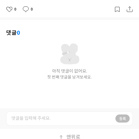
0
0
좋
댓
작
아
글
성
요
일
댓글
0
아직 댓글이 없어요.
첫 번째 댓글을 남겨보세요.
등록
맨위로