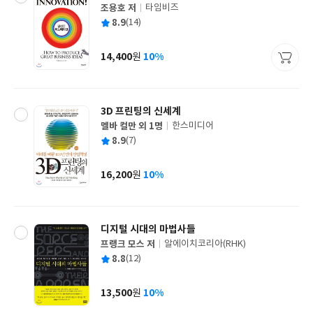
조용호 저
타임비즈
글
평
8.9
(14)
쓴
출
균
이
판
사
14,400
10%
원
가
격
3D 프린팅의 신세계
멜바 컬만 외 1명
한스미디어
글
평
8.9
(7)
쓴
출
균
이
판
사
16,200
10%
원
가
격
디지털 시대의 마법사들
프랭크 모스 저
알에이치코리아(RHK)
글
평
8.8
(12)
쓴
출
균
이
판
사
13,500
10%
원
가