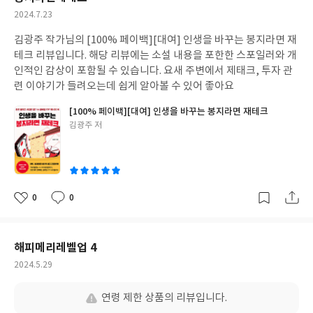
작
2024.7.23
성
김광주 작가님의 [100% 페이백][대여] 인생을 바꾸는 봉지라면 재
일
테크 리뷰입니다. 해당 리뷰에는 소설 내용을 포한한 스포일러와 개
인적인 감상이 포함될 수 있습니다. 요새 주변에서 제태크, 투자 관
련 이야기가 들려오는데 쉽게 알아볼 수 있어 좋아요
[100% 페이백][대여] 인생을 바꾸는 봉지라면 재테크
글
김광주 저
쓴
이
0
0
좋
댓
작
아
글
성
요
일
해피메리레벨업 4
작
2024.5.29
성
일
연령 제한 상품의 리뷰입니다.