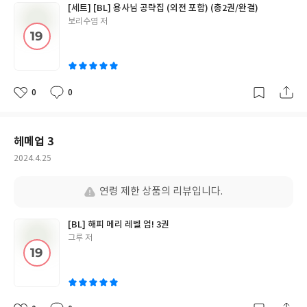
[세트] [BL] 용사님 공략집 (외전 포함) (총2권/완결)
글
보리수염 저
쓴
이
0
0
좋
댓
작
아
글
성
요
일
헤메업 3
작
2024.4.25
성
일
연령 제한 상품의 리뷰입니다.
[BL] 해피 메리 레벨 업! 3권
글
그루 저
쓴
이