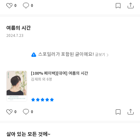
0
0
좋
댓
작
아
글
성
요
일
여름의 시간
작
2024.7.23
성
일
스포일러가 포함된 글이에요!
글보기
[100% 페이백][대여] 여름의 시간
글
김재희 외 6명
쓴
이
0
0
좋
댓
작
아
글
성
요
일
살아 있는 모든 것에~