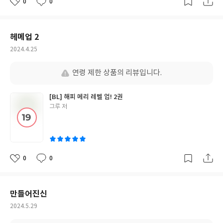
0
0
좋
댓
작
아
글
성
요
일
헤메업 2
작
2024.4.25
성
일
연령 제한 상품의 리뷰입니다.
[BL] 해피 메리 레벨 업! 2권
글
그루 저
쓴
이
0
0
좋
댓
작
아
글
성
요
일
만들어진신
작
2024.5.29
성