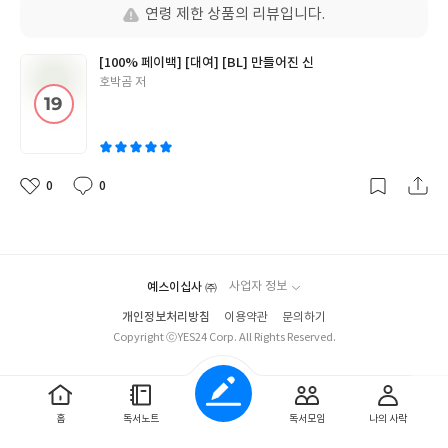
일
연령 제한 상품의 리뷰입니다.
[100% 페이백] [대여] [BL] 만들어진 신
글
호박곰 저
쓴
이
0
0
좋
댓
작
아
글
성
요
일
예스이십사 ㈜
사업자 정보
개인정보처리방침
이용약관
문의하기
Copyright ⓒYES24 Corp. All Rights Reserved.
홈
독서노트
독서모임
나의 사락