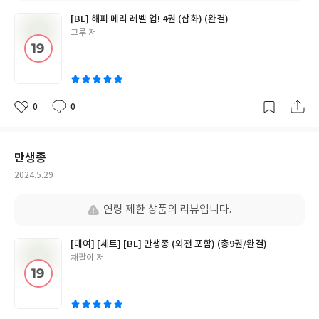
[BL] 해피 메리 레벨 업! 4권 (삽화) (완결)
글
그루 저
쓴
이
0
0
좋
댓
작
아
글
성
요
일
만생종
작
2024.5.29
성
일
연령 제한 상품의 리뷰입니다.
[대여] [세트] [BL] 만생종 (외전 포함) (총9권/완결)
글
채팔이 저
쓴
이