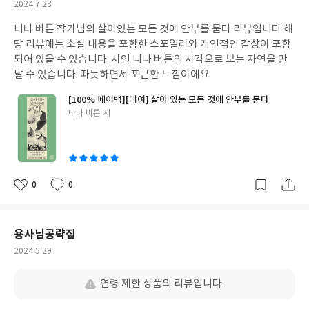
작
2024.7.23
성
니나 버튼 작가님의 살아있는 모든 것에 안부를 묻다 리뷰입니다 해
일
당 리뷰에는 소설 내용을 포함한 스포일러와 개인적인 감상이 포함
되어 있을 수 있습니다. 시인 니나 버튼의 시각으로 보는 자연을 만
날 수 있습니다. 따듯하면서 포근한 느낌이에요
[100% 페이백][대여] 살아 있는 모든 것에 안부를 묻다
글
니나 버튼 저
쓴
이
0
0
좋
댓
작
아
글
성
요
일
용사님공략집
작
2024.5.29
성
일
연령 제한 상품의 리뷰입니다.