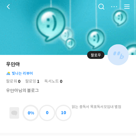
저
장
팔로우
나
의
우먄아
님
대
사
의
빛나는 리뷰어
표
락
사
사
배
0
1
0
팔로워
팔로잉
독서노트
진
경
락
우먄아님의 블로그
읽는 중
독서 목표
독서모임
내 별점
0%
0
10