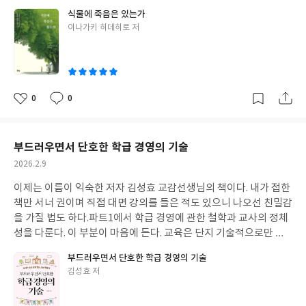
택했다. 이 책에서 ‘화요일’ 부분을 읽다가 “생물학은 외울 게 많아
식물에 죽음은 있는가
암기 과목이라 불린다.”란 대목에서 옛 기억이 떠올랐다.그런데 요
글
이나가키 히데히로 저
즘 과학을 쉽게 설명해주는 교양과 예능을 적절히 섞은 프로그램을
쓴
보고 있으면 암기가 싫다는 이유로 제외했던 생물 과목도 은근한 매
이
력을 느낄 수 있다. 이 책을 읽으면서도 비슷한 생각을 했다.책은 적
당히 얇고 가볍다. 카페에 갈 때 가볍게 한 손에 들고 가기 딱 좋을 만
큼 적당하다. ‘과학 대중서’라는 분류에 딱 맞는 책이다.프롤로그를
0
0
좋
댓
작
읽고 ‘이 책 뭐지?’ 싶은 생각이 들었다. 보통의 프롤로그는 책 전체
아
글
성
내용을 개관할 수 있는 설명 위주이기 마련인데 이 책의 프롤로그는
요
일
이야기 책의 프롤로그처럼 신비한 세계로 향하는 문과 같다랄까?
부드러우면서 단호한 학급 경영의 기술
에필로그도 그런 맥락이다.책을 읽어보니 그런 프롤로그가 이해가
작
2026.2.9
된다. 대학 교수인 화자에게 일주일 동안 하루 한 통의 메일이 온다.
성
‘구스노키’란 학생이 ‘왜 식물은 움직이지 않는가?’, ‘식물과 동물은
이제는 이름이 익숙한 저자 김성효 교감선생님의 책이다. 내가 접한
일
무엇이 다른가?’, ‘식물은 죽는가?’ 등의 질문을 하루 한 가지씩 던지
책만 서너 권이며 직접 대면 강의를 들은 적도 있으니 나오선 친밀감
는 것이다. 그 질문에 따른 사고 과정과 짧막한 답을 담은 것이 이 책
을 가질 법도 하다.파트1에서 학급 경영에 관한 철학과 교사의 정체
이다. 전체적인 구조에서 이야기의 요소를 활용하였기에 프롤로그
성을 다룬다. 이 부분이 마음에 든다. 교육은 단지 기술적으로만 접
와 에필로그에서 선택한 내용과 형식이 그러했던 것이다.책 속의 교
근할 것이 아니라 교사의 철학이 기반이 되어야 하는 것이다. 파트2
부드러우면서 단호한 학급 경영의 기술
수의 말처럼 ‘출근을 앞둔 일주일’이라 더 길게 느껴질 것도 같지만,
에는 학급 경영에 대한 일반적인 접근에서의 조언, 파트3은 학년이
글
김성효 저
이 책을 하루에 한 챕터씩 다시 읽어나가는 일주일이라면, 내 일주
라든지 개별적으로 특수성을 갖는 아이에 대한 접근 방법을 다룬다.
쓴
일도 조금은 특별해질 수 있지 않을까?
파트4에서는 교사의 진로에 관한 조언이다. 교사라면 누구나 고민
이