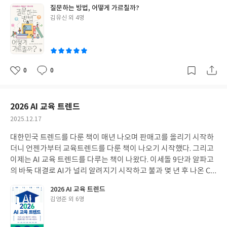
에서도 질문을 중심에 둔 수업을 중요하게 생각하게 되었다. 그런 점
질문하는 방법, 어떻게 가르칠까?
에서 이 책이 다루고 있는 내용에 관심을 갖지 않을 수 없었다. 1장은
글
김유신 외 4명
전체적인 안내다. 2~5장에서는 질문 생성, 질문확장, 질문정교화,
쓴
탐구로 나아가기를 소개하고 있다. 실제 수업에 적용할 수 있도록 풍
이
부한 사례를 곁들여 도움이 된다.
0
0
좋
댓
작
아
글
성
요
일
2026 AI 교육 트렌드
작
2025.12.17
성
대한민국 트렌드를 다룬 책이 매년 나오며 판매고를 올리기 시작하
일
더니 언젠가부터 교육트렌드를 다룬 책이 나오기 시작했다. 그리고
이제는 AI 교육 트렌드를 다루는 책이 나왔다. 이세돌 9단과 알파고
의 바둑 대결로 AI가 널리 알려지기 시작하고 불과 몇 년 후 나온 Ch
atGPT는 AI가 우리 생활 속에 자리하게 하였다. 이제는 누구나 AI
2026 AI 교육 트렌드
를 활용하게 되었고 포털 검색을 해도 AI 검색 결과를 가장 먼저 보
글
김영준 외 6명
여준다. 가끔 심심할 때 제미나이와 대화를 하기도 한다. 불과 몇 년
쓴
사이에 AI는 우리 생활 가까이 다가왔다. 책에도 나오는 ‘AI 네이티
이
브’가 이제는 진지하게 고려해볼 키워드가 되었다.이 책의 각 챕터는