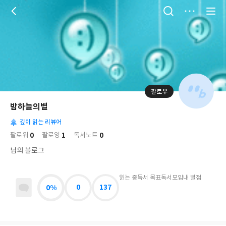
저
장
팔로우
나
의
밤하늘의별
님
대
사
의
깊이 읽는 리뷰어
표
락
사
사
배
0
1
0
팔로워
팔로잉
독서노트
진
경
락
님의 블로그
읽는 중
독서 목표
독서모임
내 별점
0%
0
137