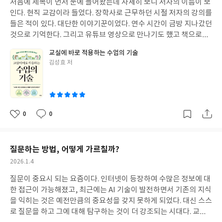
처음에 제목이 먼저 눈에 들어왔는데 자세히 보니 저자의 이름이 보
일
인다. 현직 교감이라 들었다. 장학사로 근무하던 시절 저자의 강의를
들은 적이 있다. 대단한 이야기꾼이었다. 연수 시간이 금방 지나갔던
것으로 기억한다. 그리고 유튜브 영상으로 만나기도 했고 책으로도
만났다. 저자는 놀라울 정도로 많은 책을 썼다.이번 책은 수업에 관
교실에 바로 적용하는 수업의 기술
한 것이다. 읽어보면 마음에 새기고 고민해야 할 조언들이 가득하다.
글
김성효 저
물론 세상 모든 일이 그런 것처럼 그저 읽고 그렇게 해야겠다고 생각
쓴
하는 것으로 다 되는 것은 아니다. 아는 것과 실제로 행하는 것은 다
이
르고 글에는 많은 것을 담을 수가 없다. 그 이상의 것들은 독자들이
스스로 하나씩 이루어가야 할 부분이다. 교실에 두고 자주 읽을 것
같다.
0
0
좋
댓
작
아
글
성
요
일
질문하는 방법, 어떻게 가르칠까?
작
2026.1.4
성
질문이 중요시 되는 요즘이다. 인터넷이 등장하여 수많은 정보에 대
일
한 접근이 가능해졌고, 최근에는 AI 기술이 발전하면서 기존의 지식
을 익히는 것은 예전만큼의 중요성을 갖지 못하게 되었다. 대신 스스
로 질문을 하고 그에 대해 탐구하는 것이 더 강조되는 시대다. 교육