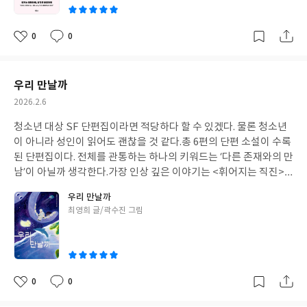
할 법한 내용이라 자신의 생각을 정리하는 데 도움이 될 수 있는 부
분이다.학급 운영은 익숙하게 접하게 되는 주제다. 그런 주제로 많은
연수를 듣고 여러 권의 책을 읽지만 막상 내 교실에서 이렇다 할 것
0
0
좋
댓
작
들을 실천하기가 쉽지 않다. 사실 연수를 듣고 책을 읽는다고 반드시
아
글
성
실천으로 이어질리는 없다. 실천은 더 많은 노력이 필요하다. 마침 2
요
일
월이고 곧 새 학반을 맡게 된다. 올해는 이 책을 가까이 두면서 나에
우리 만날까
게 맞는 것을 찾아 꾸준히 실천해 나가고자 한다.
작
2026.2.6
성
청소년 대상 SF 단편집이라면 적당하다 할 수 있겠다. 물론 청소년
일
이 아니라 성인이 읽어도 괜찮을 것 같다.총 6편의 단편 소설이 수록
된 단편집이다. 전체를 관통하는 하나의 키워드는 ‘다른 존재와의 만
남’이 아닐까 생각한다.가장 인상 깊은 이야기는 <휘어지는 직진>
이다. 어릴 적 헤어진 로봇의 의식이 이식된 휴머노이드와 성인이 된
우리 만날까
해니(인간)가 재회한다니. 더구나 어릴 적 이야기한 것처럼 모퉁이
글
최영희 글/곽수진 그림
카페에서 에스프레소를 주문하고 있는 해니, 카페 사장이 되어 다가
쓴
서는 휴머노이드. 무언가 먹먹한 기분이 들면서 뒷 이야기를 상상하
이
게 된다.
0
0
좋
댓
작
아
글
성