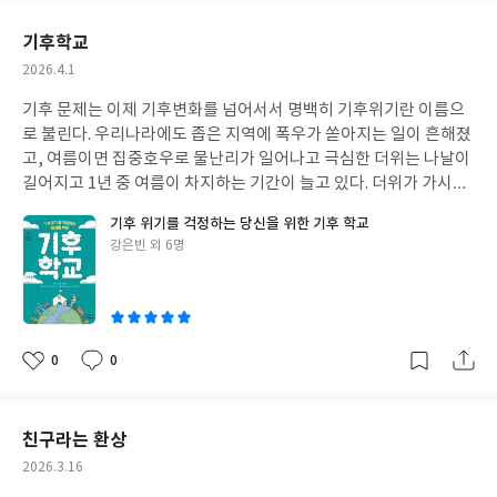
글 미해득 학생은 거의 자음, 모음부터 배워야 하는 아이들이 많다.
요
일
그렇기에 한글을 가르치는 것은 참 어렵다. 그런 아이들은 대체로 한
기후학교
글 공부를 포함하여 학습 전반에 자존감이 낮고 소극적이기에 참여
작
2026.4.1
를 이끌어 내는 것도 참 힘든 일이다.
성
기후 문제는 이제 기후변화를 넘어서서 명백히 기후위기란 이름으
일
로 불린다. 우리나라에도 좁은 지역에 폭우가 쏟아지는 일이 흔해졌
고, 여름이면 집중호우로 물난리가 일어나고 극심한 더위는 나날이
길어지고 1년 중 여름이 차지하는 기간이 늘고 있다. 더위가 가시고
조금 살 만해지면 건조한 날에 강풍이 불면서 산불이 걷잡을 수 없이
기후 위기를 걱정하는 당신을 위한 기후 학교
퍼지기도 한다. 그럼에도 그 심각성을 애써 외면하고 있는 것이 현실
글
강은빈 외 6명
이다.이 책은 환경운동연합이 2025년 8월에 사흘간 진행한 청년 기
쓴
후학교에 참여한 강사들의 강연 내용을 엮은 것이다. 익히 알려진 조
이
천호 박사를 비롯하여 변호사, 언론인, 정치인, 환경 운동가 등 다양
한 배경을 가진 사람들이 기후위기에 대해 각자의 이야기를 하고 있
다.이 책을 통해 기후 문제에 대한 감수성을 갖고 현 세대 뿐만 아니
0
0
좋
댓
작
라 미래 세대의 생존을 위해 자그마한 것부터 하나씩 실천해 나가야
아
글
성
할 것이다.
요
일
친구라는 환상
작
2026.3.16
성