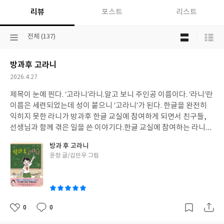
리뷰
포스트
리스트
목
선
전체 (137)
록
택
보
된
기
방과후 고라니
분
선
류
택
작
2026.4.27
성
제목이 눈에 띈다. ‘고라니’라니.알고 보니 주인공 이름이다. ‘라니’란
일
이름은 세련되었는데 성이 붙으니 ‘고라니’가 된다. 한글을 완전히
익히지 못한 라니가 방과후 한글 교실에 참여하게 되면서 친구들,
선생님과 함께 겪은 일을 쓴 이야기다.한글 교실에 참여하는 라니를
제외한 다른 친구들은 모두 다문화 가정 학생들이다. 라니는 부모님
방과 후 고라니
과 떨어져 할머니와 함께 산다. 라니와 친구들은 엄지은, 엄지후 두
글
윤정 글/김민우 그림
아이와의 갈등, 교장 선생님과의 불편한 상황 등 모든 것이 좋은 방
쓴
향으로 해결되며 이야기는 끝이 난다. 이 책을 읽고 있자니 저학년을
이
맡았을 때 한글 미해득 학생이 학급에 있던 경우가 생각난다. 이 책
에서와 같이 다문화 가정인 경우도 있었고, 가정 사정으로 인한 경
우도 있었다.이 책에 나온 아이들의 한글 습득 정도면 사실 크게 걱
0
0
좋
댓
작
정할 게 없다. 거의 다 익혔다고 볼 수 있다. 실제 학교에서 만나는 한
아
글
성