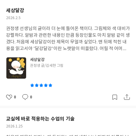
요
일
세상달강
작
2026.2.5
성
권정생 선생님의 글이라 더 눈에 들어온 책이다. 그림체와 색 대비가
일
강렬하다. 알밤과 관련한 내용인 만큼 등장인물도 마치 알밤 같이 생
겼다. 처음에 세상달강이란 제목이 무얼까 싶었다. 맨 뒤에 적힌 내
용을 읽고서야 '달강달강'이란 노랫말이 떠올랐다. 어릴 적 어머니
께 들었던가? 어머니께서 할머니가 되어 손자를 안고 계실 때 부르
세상달강
셨던가? 그림책 『세상달강』은 서울 가서 사 온 밤 한 되를 생쥐가
글
권정생 글/김세현 그림
거의 먹고 두 알 남았는데, 이웃집 할머니 한 알 가져가셨다. 한 알 남
쓴
았는데 껍질은 닭에게, 허물은 돼지에게 나눠주고 알맹이 하나를 할
이
머니 할아버지랑 나눠 먹는다는 내용이다. 지금처럼 모든 것이 풍족
한 시대에 비해 많은 것이 부족한 시대였지만, 지금 느끼는 것 이상
의 따스함이 묻어난다.
0
0
좋
댓
작
아
글
성
요
일
교실에 바로 적용하는 수업의 기술
작
2026.1.25
성