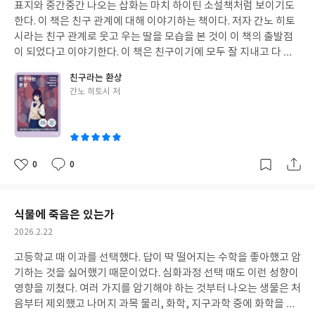
표지와 중간중간 나오는 삽화는 마치 하이틴 소설책처럼 보이기도
일
한다. 이 책은 친구 관계에 대해 이야기하는 책이다. 저자 간노 히토
시라는 친구 관계로 웃고 우는 딸을 모습을 본 것이 이 책의 출발점
이 되었다고 이야기한다. 이 책은 친구이기에 모두 잘 지내고 다 이
해해야 하는 그런 것이 아니라 서로 타자임을 인정하고 느슨한 연결
친구라는 환상
을 제안한다. 어느 정도 나이를 먹은 내 입장에서는 이젠 과거에 비
글
간노 히토시 저
해 친구보다는 나 자신이 훨씬 더 중요해졌다. 그렇다고 친구와 못
쓴
지내는 것은 아니다. 그러나 학교에서 아이들을 보면 친구 누구와 친
이
해지고 싶은데 그렇게 되지 못해서 힘들어한다. 그와 관련하여 학부
모가 민원 전화라도 하면 ‘아이들 친하고 친하지 않은 걸 억지로 할
수 있나’하는 생각이 들기도 한다. 아이들로서는 친구 관계에 대한
0
0
좋
댓
작
환상을 깨고 타자성을 깨닫고 나의 비중을 늘려 가는 것이 쉬운 일이
아
글
성
아니리라.친구 관계로 고민이 많은 청소년들에게 이 책이 도움이 될
요
일
수 있을 것이다. 어린 아이들에게는 이 책을 읽기가 어려울 수 있겠
식물에 죽음은 있는가
으나 주변인이 읽고 도와줄 수 있으리라.
작
2026.2.22
성
고등학교 때 이과를 선택했다. 답이 딱 떨어지는 수학을 좋아했고 암
일
기하는 것을 싫어했기 때문이었다. 심화과정 선택 때도 이런 성향이
영향을 끼쳤다. 여러 가지를 암기해야 하는 것부터 나오는 생물은 처
음부터 제외했고 나머지 과목 물리, 화학, 지구과학 중에 화학을 선