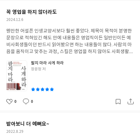
요
일
꼭 영업을 하지 않더라도
작
2024.12.6
성
웬만한 어설픈 인생교양서보다 훨씬 좋았다. 제목이 목적이 분명한
일
문장으로 적혀있긴 해도 안에 내용들은 영업직이든 일반인이든 예
비사회생들이던 반드시 읽어봤으면 하는 내용들이 많다. 사람의 마
음을 움직이고 맞추는 과정, 스킬은 영업을 하지 않아도 사회생활할
때 너무도 필요한 능력이다.
팔지 마라 사게 하라
글
장문정 저
쓴
이
0
0
좋
댓
작
아
글
성
요
일
받아보니 더 예뻐요~
작
2022.8.29
성