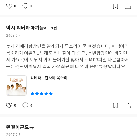
나 시적으로 표현해놨는지 읽다가 중간중간 기발하다는 생각에 몇
0
0
좋
댓
작
번을 되돌아가 다시 읽곤 했다 (야한 부분이어서가 아니라ㅠ....정말
아
글
성
표현이 좋아서...) 살짝 열린 결말? 같이 끝맺은 것도 인상깊었다. 얇
요
일
은 두께였지만 결코 가볍다는 느낌이 들지 않는 아주 감칠맛 나는 소
역시 리베라아기들>_<d
설이라고 생각한다. 한 번 읽고 끝나는 것이 아닌 생각날때마다 뒤적
작
2007.3.4
거리게 될 것 같다.
성
늦게 리베라합창단을 알게되서 목소리에 푹 빠졌습니다, 어쩜이리
일
목소리가 이쁜지.. 노래도 하나같이 다 좋구, 소년합창단에 빠지면
서 가요곡이 도무지 귀에 들어가질 않아서..;; MP3파일 다운받아서
듣는것도 아쉬워서 결국 가장 최근에 나온 이 음반을 샀답니다^^ 각
음반들 중 베스트들만 담았다는데, 뭐 다들 좋은 곡이지만 제가 좋
리베라 - 천사의 목소리
아하는 두 곡이 다 없어서 아쉬웠음;; 다른 사람들은 안 좋아하는지
글
도 모르죠 ㅎㅎ 목소리 퀼리티로 치면 빈 소년보다 좋은것같아요^
쓴
^! 빈은 뭔가 절제된? 그러면서 무게있는 차분한 목소리라면 리베
이
라 애기들은 풍부한 미성~ 진짜 말 그대로 천사의 목소리, 더 형용할
0
0
말이 찾아지질 않네요~ 아, 이거 아까워서 뜯겠습니까 ㅎㅎ 그냥 소
좋
댓
작
아
글
성
장용으로 가지고 있어야 겠어요/
요
일
완결이군요ㅠ
작
2007.2.5