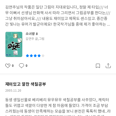
성
김연주님의 작품은 일단 그림이 지대로입니다, 정말 제 타입/// 너
일
무 이뻐서 선생님 만화책 사서 따라 그리면서 그림공부를 한다는///
그냥 취미삼아서요../// 내용도 재미있고 제목도 센스있고. 중간중
간 빛나는 유머가 발군이에요! 한국작가님들 중에 제가 좋아하는 대
표적인 분들 중 한 분이랍니다, 완결이 나와서 아쉬워요ㅠ ...으음,
소녀왕 8
단점을 찝자면...... 알 수 없는 내용? 아- 줄거리를 알 수 없다는 게 아
글
김연주 글,그림
니라 뭐랄까. 엄청 스케일이 큰 것 같으면서도 막상 보면 아닌 것 같
쓴
은. 그런? 그래서 그런지 몰라도 한번씩 내용이 산만해진다는 느낌
이
을 받습니다. 캐릭터들 이야기며 독백이며 보다가 ....어, 그런데 이건
뭐지. 하는 느낌을 받곤 해요. 연재를 하신다기보단 으음.....캐릭터
하나하나 긴 일러스트를 그리시는 듯한 생각도 들고요. 그런 기분이
0
0
좋
댓
작
많이 들더라구요. 하지만 장점이 있으면 뭐, 단점도 있는거고! 작가
아
글
성
님의 빛나는 그림체, 세즈루 완전사랑ㅠ 저도 빠순모드로 완전 발광
요
일
<- 쥰한테 얻어터지더라도ㅠㅠㅠㅠㅠ 단점이 무색해질 정도로 소
재미있고 알찬 색칠공부
녀왕, 멋져요! ㅠㅠd
작
2005.11.20
성
동생 생일선물로 베리베리 뮤우뮤우 색칠공부를 사주었다, 캐릭터
일
들도 귀엽고 색깔이 다양한 게 참 마음에 들었다. 가격이 조금 부담
스러웠는데 동생이 만족해하는 모습을 보니 본전은 톡톡히 했네...라