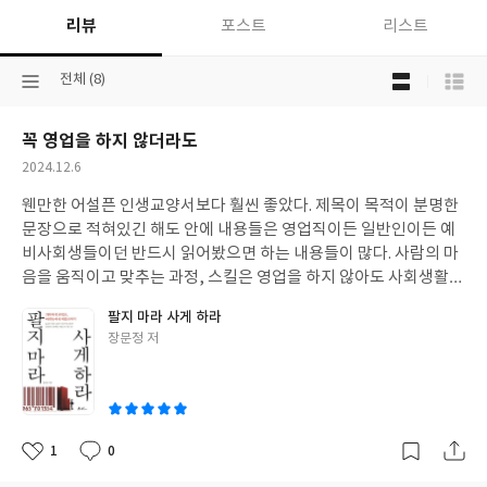
리뷰
포스트
리스트
목
선
전체 (8)
록
택
보
된
기
꼭 영업을 하지 않더라도
분
선
류
택
작
2024.12.6
성
웬만한 어설픈 인생교양서보다 훨씬 좋았다. 제목이 목적이 분명한
일
문장으로 적혀있긴 해도 안에 내용들은 영업직이든 일반인이든 예
비사회생들이던 반드시 읽어봤으면 하는 내용들이 많다. 사람의 마
음을 움직이고 맞추는 과정, 스킬은 영업을 하지 않아도 사회생활할
때 너무도 필요한 능력이다.
팔지 마라 사게 하라
글
장문정 저
쓴
이
1
0
좋
댓
작
아
글
성