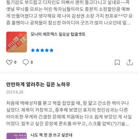
필기감도 부드럽고 디자인도 이뻐서 괜히 들고다니고 싶네요~~꼭
일
옛날 무늬를 모르는 어린 독자님들이라도 충분히 소장할만큼 예쁘
게 만들어졌다고 생각해요 제 나이 감성엔 소장 가치 천프로^^♡ 요
즘 볼펜이나 공책들이 참신한 아이디어 굿즈가 많이 나오던데 앞으
로도 기대가 됩니다^^♡ 공책도 이쁜걸로 이참에 다시 장만해야겠
모나미 에프엑스 일오삼 탑골셋트
어요 지름신 팍팍 오네요~~^^♡
글
쓴
이
0
0
좋
댓
작
아
글
성
요
일
만만하게 알려주는 깊은 노하우
작
2019.6.28
성
처음에 택배상자를 뜯고 책을 잡았을 때, 참 얇고 간소한 책이구나
일
싶었다. 제목이 거창하고, 중후해 보였던 표지의 첫인상과는 다른
라이트한 무게와 간결한 문체에 처음에는 다소 쉽게 보았던 게 사실
이었다. 힘주고 싶은 문장에 폰트를 바꾸고, 스크롤 압박(?)기술을
쓴 것을 보며 요즘 많이 보이는 인터넷 문체구만 싶었던 것이다.
.
그
나도 책 한 권 쓰고 싶은데
런데, 이 책을 난 거짓말 보태지 않고 서너번을 반복해서 읽었다. 글