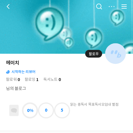
저
장
팔로우
나
의
에이치
님
대
사
의
시작하는 리뷰어
표
락
사
사
배
0
1
0
팔로워
팔로잉
독서노트
진
경
락
님의 블로그
읽는 중
독서 목표
독서모임
내 별점
0%
0
5