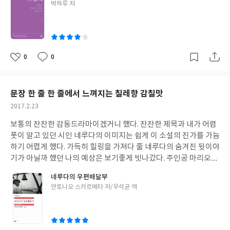
글
박하루 저
이 어려워서? 한번 봐서는 알지 못하는 수준높은 노하우가 적혀있
쓴
어서?
.
오만하기까지 했던 내 생각을 바꾸고 마지막 장을 덮을 때 아
이
쉽기까지 했던 이 책의 힘은 바로 '공감'이었다. 내 경험과 작가의 경
험이 일치하는 공감. 또는 아, 그럴수도 있겠구나. 마음으로 이해가
되는 공감.
.
난 어렸을 때 부터 글쓰는 걸 잘했고 또 좋아했다. 남들보
0
0
좋
댓
작
다 조금 필력이 괜찮다 싶어 학생 때는 여러가지 장르로 혼자 글을
아
글
성
써본적도 있었다. 글들을 완성한 후, 내 글에 대한 애착으로 인해 수
요
일
없이 반복해서 읽으며 막연히 아-내 글이 종이책으로, 활자로 나온
문장 한 줄 한 줄에서 느껴지는 칠레향 감칠맛
다면 얼마나 좋을까 상상은 해본 적 있으나 실제로 그렇게 행동에 옮
작
2017.2.23
긴다는 건 꿈에도 고려해 본 적 없었다.
그런 '망설임'의 이유, 고루
성
한 고정관념을 쉽고 깔끔하게 들춰내주었고, 카페에서 잡담하듯 소
보통의 잔잔한 감동드라마이겠거니 했다. 잔잔한 제목과 내가 어렴
일
소하게 응어리를 풀어주었다. 전문적이고 무거운 논술시험같은 책
풋이 알고 있던 시인 네루다의 이미지는 쉽게 이 소설의 진가를 가늠
이 아니라는 것이 이 책이 얼마나 매력적인가를 알려주는 포인트가
하기 어렵게 했다. 가득히 힐링을 가져다 줄 네루다의 숨겨진 뒷이야
아닌가 싶다.
그렇게 머리 아프지 않게 읽고 책을 덮으며, 문득 글이
기가 아닐까 했던 나의 예상은 보기좋게 빗나갔다. 주인공 마리오는
쓰고 싶다, 라는 강렬한 욕망이 다시 샘솟았다.
친구처럼 옆에 들고
너무나 사랑스럽고, 또 엉뚱하며 한편으론 진지한 캐릭터였다. 읽는
네루다의 우편배달부
다니고 싶은 책이다.
.
.
.
.
.
내내 귀엽다라는 찬사가 나왔다. 네루다를 향한 가감없는 존경심,
글
안토니오 스카르메타 저/우석균 역
베아트리스를 향한 연정을 표현하는 모습은 순수하고 열정적이었
쓴
다. 네루다는 여기에서 얼마나 재미나게 나왔는지! 네루다와 마리오
이
의 '케미'는 소설이 끝나가면서 더욱 더 빛을 발했고 마지막을 뭉클
하게 했다. 또한 중간중간의 남녀간의 정사라던지, 성 묘사를 어찌