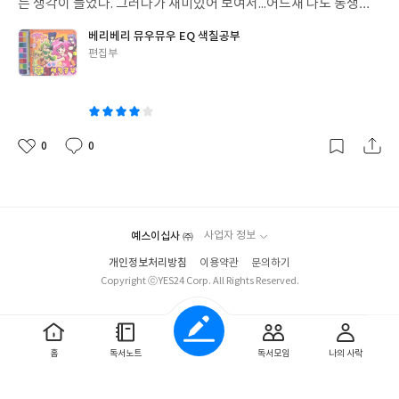
는 생각이 들었다. 그러다가 재미있어 보여서...어느새 나도 동생과
같이 하고 있는 것을 알고 깜짝놀랐다;;; 베리베리 뮤우뮤우가 특히
베리베리 뮤우뮤우 EQ 색칠공부
여자 아이들을 공략한 만화인만큼 그 다양한 캐릭터들과 개성이 여
글
편집부
자애들에게 제대로 어필하는 것 같다. 중간중간의 그림도 귀엽고,
쓴
색칠공부 스케치북은 내가 봐도 자꾸 하다 보면 싫증이 나는 구성이
이
참 많은데 이 베리베리 뮤우뮤우는 좀 다른 것 같다. 칠하면 칠할수
록 예쁘게 완성되는 캐릭터들의 모습에 손을 멈출 수 없게 할 것 같
은... 유치원생에게 강추! 하는 선물이다.
0
0
좋
댓
작
아
글
성
요
일
예스이십사 ㈜
사업자 정보
개인정보처리방침
이용약관
문의하기
Copyright ⓒYES24 Corp. All Rights Reserved.
홈
독서노트
독서모임
나의 사락