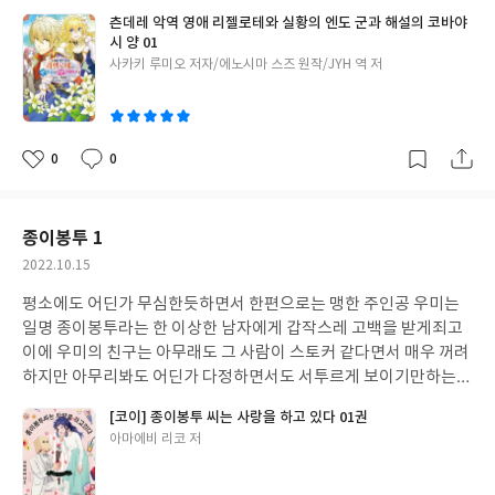
수록되어있는 리젤로테의 수기라는 것을 먼저 보고난 후에 본편을
츤데레 악역 영애 리젤로테와 실황의 엔도 군과 해설의 코바야
해야 더욱 흥미진진하다며 다소 우울하게 느껴지는 스토리를 먼저
시 양 01
알고 난후에서야 본편에서는 리젤로테가 일영 역하렘 엔딩을 제외
글
사카키 루미오 저자/에노시마 스즈 원작/JYH 역 저
한 루트들에서는 비극을 맞이하는 운명이라는 슬픈 설정을 이야기
쓴
합니다
이
0
0
좋
댓
작
아
글
성
요
일
종이봉투 1
작
2022.10.15
성
평소에도 어딘가 무심한듯하면서 한편으로는 맹한 주인공 우미는
일
일명 종이봉투라는 한 이상한 남자에게 갑작스레 고백을 받게죄고
이에 우미의 친구는 아무래도 그 사람이 스토커 같다면서 매우 꺼려
하지만 아무리봐도 어딘가 다정하면서도 서투르게 보이기만하는
종이봉투씨에 자신도 모르게 점점 빠져들게되고 종이봉투씨가 더
[코이] 종이봉투 씨는 사랑을 하고 있다 01권
욱 더 열정적으로 대시하는 이야기입니다.
글
아마에비 리코 저
쓴
이