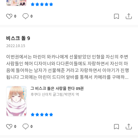
0
0
좋
댓
작
아
글
성
요
일
비스크 돌 9
작
2022.10.15
성
이번권에서는 마린이 와카나에게 선물받았던 인형을 자신의 주변
일
사람들인 헤어 디자이너와 다다른이들에도 자랑하면서 자신이 마
음에 들어하는 남자가 선물해준 거라고 자랑하면서 이야기가 진행
됩니다 그외에는 마린이 드디어 알바를 통해서 카메라를 구매하게
되는데 이에 마린이 자신을 찍어달라고하고 이때 와카나가 마린의
그 비스크 돌은 사랑을 한다 09권
사진을 찍으려할때 키스하는 시늉을 하는 모습이 압권이었습니다
글
후쿠다 신이치 글그림/박연지 역
쓴
이
0
0
좋
댓
작
아
글
성