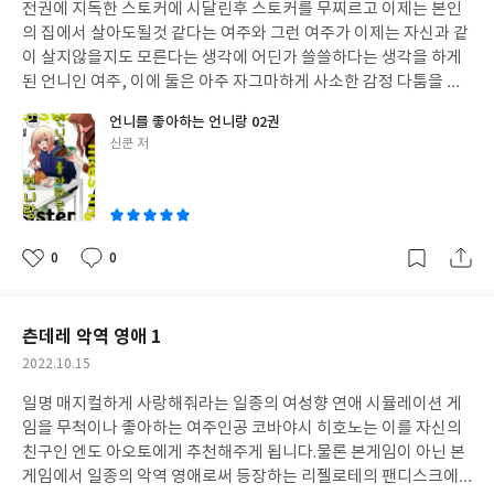
전권에 지독한 스토커에 시달린후 스토커를 무찌르고 이제는 본인
일
의 집에서 살아도될것 같다는 여주와 그런 여주가 이제는 자신과 같
이 살지않을지도 모른다는 생각에 어딘가 쓸쓸하다는 생각을 하게
된 언니인 여주, 이에 둘은 아주 자그마하게 사소한 감정 다툼을 하
게되고 서로를 생각하면서 이 상황을 과연 앞으로 어떻게 해결해야
언니를 좋아하는 언니랑 02권
할지에 대해서 진지하게 고민하게됩니다
글
신쿤 저
쓴
이
0
0
좋
댓
작
아
글
성
요
일
츤데레 악역 영애 1
작
2022.10.15
성
일명 매지컬하게 사랑해줘라는 일종의 여성향 연애 시뮬레이션 게
일
임을 무척이나 좋아하는 여주인공 코바야시 히호노는 이를 자신의
친구인 엔도 아오토에게 추천해주게 됩니다.
물론 본게임이 아닌 본
게임에서 일종의 악역 영애로써 등장하는 리젤로테의 팬디스크에