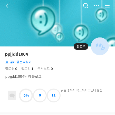
저
장
팔로우
나
의
ppjjdd1004
님
대
사
의
깊이 읽는 리뷰어
표
락
사
사
배
0
1
0
팔로워
팔로잉
독서노트
진
경
락
ppjjdd1004님의 블로그
읽는 중
독서 목표
독서모임
내 별점
0%
0
11