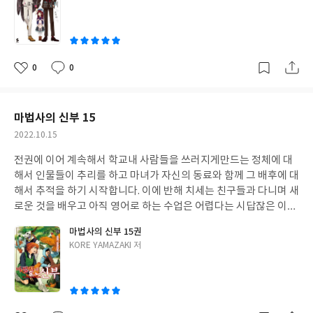
쓴
이
0
0
좋
댓
작
아
글
성
요
일
마법사의 신부 15
작
2022.10.15
성
전권에 이어 계속해서 학교내 사람들을 쓰러지게만드는 정체에 대
일
해서 인물들이 추리를 하고 마녀가 자신의 동료와 함께 그 배후에 대
해서 추적을 하기 시작합니다. 이에 반해 치세는 친구들과 다니며 새
로운 것을 배우고 아직 영어로 하는 수업은 어렵다는 시답잖은 이야
기를 나누기도하면서 교우관계를 더욱 더 넓혀나갑니다 이에 더불
마법사의 신부 15권
어 주변인물들의 갈등도 비춰지기 시작합니다
글
KORE YAMAZAKI 저
쓴
이