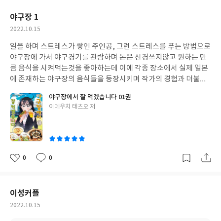
요
일
야구장 1
작
2022.10.15
성
일을 하며 스트레스가 쌓인 주인공, 그런 스트레스를 푸는 방법으로
일
야구장에 가서 야구경기를 관람하며 돈은 신경쓰지않고 원하는 만
큼 음식을 시켜먹는것을 좋아하는데 이에 각종 장소에서 실제 일본
에 존재하는 야구장의 음식들을 등장시키며 작가의 경험과 더불어
이야기를 전개해나가는 덕분에 이야기에 리얼리티가 있어서 좋았
야구장에서 잘 먹겠습니다 01권
고 음식의 묘사또한 리얼해서 좋았다. 스토리는 두명의 여주인공이
글
이데우치 테츠오 저
음식을 먹으러 다니며 진행된다
쓴
이
0
0
좋
댓
작
아
글
성
요
일
이성커플
작
2022.10.15
성