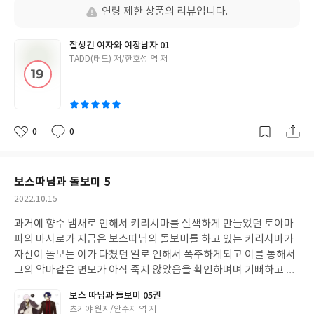
일
연령 제한 상품의 리뷰입니다.
잘생긴 여자와 여장남자 01
글
TADD(태드) 저/한호성 역 저
쓴
이
0
0
좋
댓
작
아
글
성
요
일
보스따님과 돌보미 5
작
2022.10.15
성
과거에 향수 냄새로 인해서 키리시마를 질색하게 만들었던 토야마
일
파의 마시로가 지금은 보스따님의 돌보미를 하고 있는 키리시마가
자신이 돌보는 이가 다쳤던 일로 인해서 폭주하게되고 이를 통해서
그의 악마같은 면모가 아직 죽지 않았음을 확인하며며 기뻐하고 그
런 마시로를 보고나서 줄곧 거리를 두고 키리시마가 혹여나 녀석이
보스 따님과 돌보미 05권
불쾌한 일을 하지않을까 경계하게됩니다
글
츠키야 원저/안수지 역 저