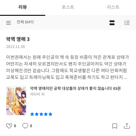
리뷰
포스트
리스트
목
선
전체 (647)
록
택
보
된
기
악역 영애 3
분
선
류
택
작
2022.11.30
성
이번권에서는 원래 주인공의 책 속 등장 비중이 적은 관계로 상태가
일
어떤지는 자세히 모르겠지만서도 왠지 주인공마저도 약간 상태가
이상해진것만 같습니다. 그럼에도 학교생활은 다른 여타 만화처럼
교복도 입고 트레이닝복도 입고 축제준비를 하기도 하고 판타지 배
경이라는 생각은 잘 안들게되네요. 이에 반면 공략 대상들은 점점 흑
악역 영애지만 공략 대상들의 상태가 좋지 않습니다 03권
화해가기만 하는 것 같습니다. 물론 주인공만 아직 아무것도 모르는
글
아타카 저
상황인것 같은데 이러한 점은 사용인들이 더 빨리 파악할 것 같습니
쓴
다
이
0
0
좋
댓
작
아
글
성