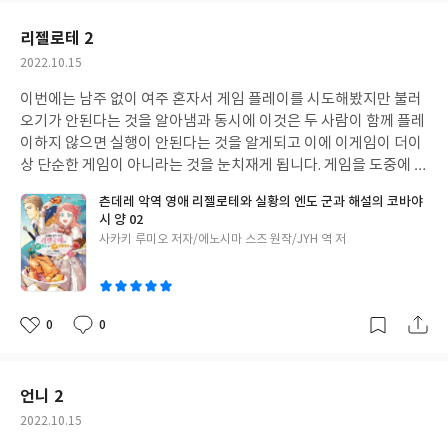
요
일
리젤로테 2
작
2022.10.15
성
이번에는 남주 없이 여주 혼자서 게임 플레이를 시도해봤지만 불러
일
오기가 안된다는 것을 알아냄과 동시에 이것은 두 사람이 함께
플레
이하지 않으면 실행이 안된다는 것을 알게되고 이에 이게임이 더이
상 단순한 게임이 아니라는 것을 눈치재게 됩니다. 게임을 도중에 중
단하는 것만이 가능한 이상 본인들의 선택을 돌이킬 수 없기 때문에
츤데레 악역 영애 리젤로테와 실황의 엔도 군과 해설의 코바야
본인들의 선택을 더욱 신중하게하기로 다짐합니다
시 양 02
글
사카키 루미오 저자/에노시마 스즈 원작/JYH 역 저
쓴
이
0
0
좋
댓
작
아
글
성
요
일
언니 2
작
2022.10.15
성