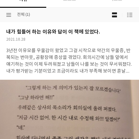
목
선
전체 (1)
록
택
보
된
기
내가 힘들어 하는 이유와 답이 이 책에 있었다.
분
선
류
택
작
2021.10.28
성
3년전 이유모를 우울감이 왔었고 그걸 시작으로 약간의 우울증, 반
일
복되는 번아웃, 공황장애 증상을 겪었다. 회의시간에 남들 앞에서
얘기하는 것이 이제 두려워졌고 남들이 나를 보는 것이 무서워졌다.
내가 평가받는 기분이었고 조금이라도 내가 부족해 보이면 혼날거
같은 느낌이었다. 상사에게 보고, 회의 시간이 부담되고 두려웠다.
회사에서 심리 상담도 받아보고 유투브를 통해 심리적 안정을 찾으
려 노력도 해보았지만 별 다른 도움이 되질 못했다. 그렇게 지내다
서점에서 이 책을 보게 되었다. 저자의 고통스러웠던 경험담과 회복
과정에 대한 얘기가 나를 위한 처방전같았다. 특히, 뇌과학을 통해
서 번아웃, 우울증에 대한 메커니즘을 풀어낸 설명이 인상적이었다.
그동안 내가 왜 그렇게 힘들었는지 납득할 수 있게 되었다. 그리고
사회적 가면, 자기 파괴적 생각이 나를 우울감, 번아웃에 빠뜨린게
아닌가 라는 생각을 하게 되었다. 내가 이렇게 된 이유는 외부에 있