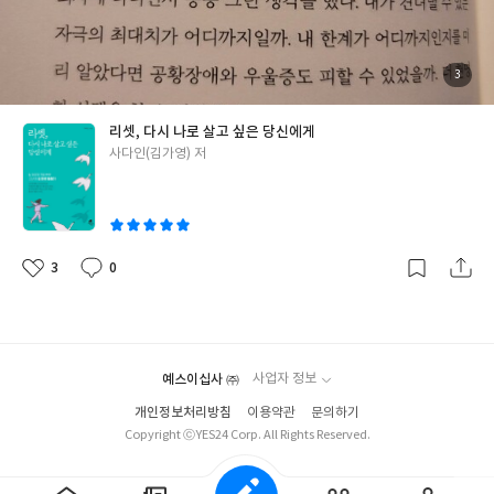
었는데 그동안 계속 내 잘못이고 못나고 능력없는 내 탓이라는 생각
만 하였다. 이 책을 통해 나 자신을 있는 그대로 받아들이고 인정하
는 법을 배울 수 있어서 좋았다. 그리고 나를 사랑하는 방법을 깊게
고민해 볼 수 있게 되었다. 번아웃, 공황장애, 우울증으로 힘들어 하
첨
3
부
는 사람에게 유용한 책이며 또한 자존감이 낮거나 자신을 사랑할 줄
된
사
진
모르는 사람이 읽어 보면 유익한 책이라 생각한다.
리셋, 다시 나로 살고 싶은 당신에게
글
사다인(김가영) 저
쓴
이
3
0
좋
댓
작
아
글
성
요
일
예스이십사 ㈜
사업자 정보
개인정보처리방침
이용약관
문의하기
Copyright ⓒYES24 Corp. All Rights Reserved.