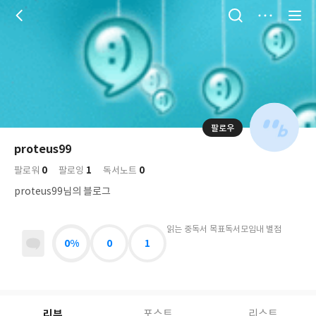
저
장
팔로우
나
의
proteus99
님
대
사
0
1
0
의
팔로워
팔로잉
독서노트
표
락
사
사
배
proteus99님의 블로그
진
경
락
읽는 중
독서 목표
독서모임
내 별점
0%
0
1
리뷰
포스트
리스트