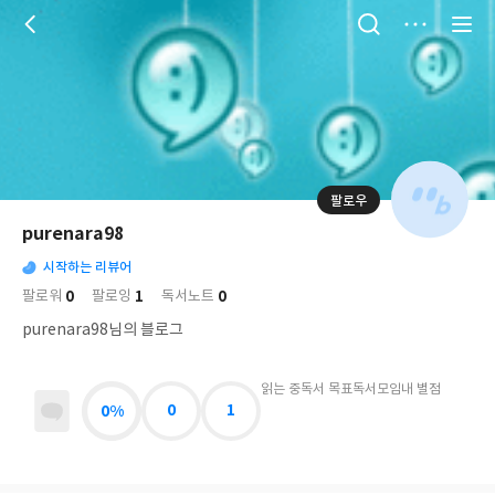
저
장
팔로우
나
의
purenara98
님
대
사
의
시작하는 리뷰어
표
락
사
사
배
0
1
0
팔로워
팔로잉
독서노트
진
경
락
purenara98님의 블로그
읽는 중
독서 목표
독서모임
내 별점
0%
0
1