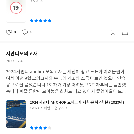
글
조도차 저
쓴
이
0
0
좋
댓
작
아
글
성
요
일
사만다모의고사
작
2023.12.4
성
2024 사만다 anchor 모의고사는 개념이 쉽고 도표가 어려운편이
일
여서 이번 9월 모의고사와 수능의 기조와 조금 다르긴 했으나 연습
용으로 잘 풀었습니다 1회차가 가장 어려웠고 2회차부터는 풀만했
습니다 퍼즐 문항만 모아놓은 회차도 따로 있어서 좋았어요
이 모의
고사 말고도 스타트 모의고사와 도표 문제집도 잘 풀었습니다 사만
2024 사만다 ANCHOR 모의고사 사회·문화 4회분 (2023년)
다 덕분에 수능도 잘 쳤습니다
글
Co:Re 사회탐구 연구소 저
쓴
이