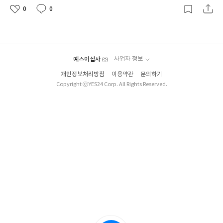
0
0
좋
댓
작
아
글
성
요
일
예스이십사 ㈜
사업자 정보
개인정보처리방침
이용약관
문의하기
Copyright ⓒYES24 Corp. All Rights Reserved.