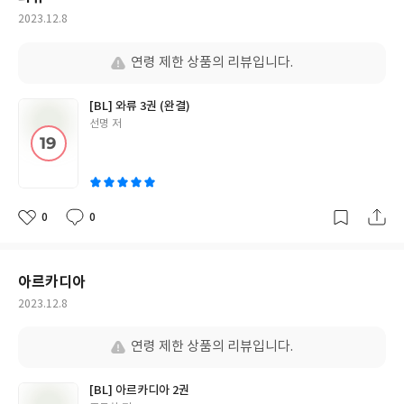
작
2023.12.8
성
일
연령 제한 상품의 리뷰입니다.
[BL] 와류 3권 (완결)
글
선명 저
쓴
이
0
0
좋
댓
작
아
글
성
요
일
아르카디아
작
2023.12.8
성
일
연령 제한 상품의 리뷰입니다.
[BL] 아르카디아 2권