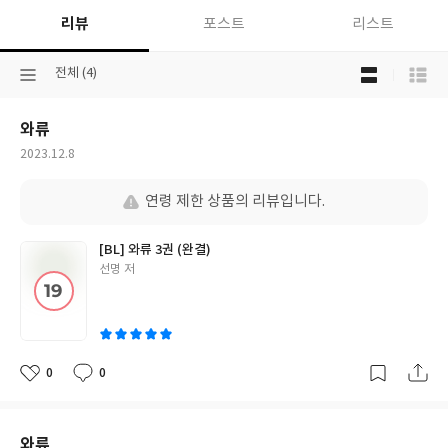
리뷰
포스트
리스트
목
선
전체 (4)
록
택
보
된
기
와류
분
선
류
택
작
2023.12.8
성
일
연령 제한 상품의 리뷰입니다.
[BL] 와류 3권 (완결)
글
선명 저
쓴
이
0
0
좋
댓
작
아
글
성
요
일
와류