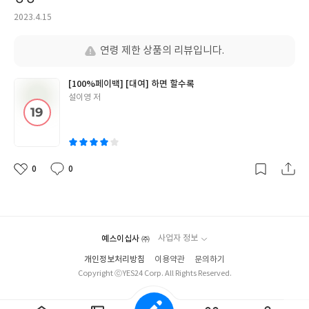
ㅇㅇ
작
2023.4.15
성
일
연령 제한 상품의 리뷰입니다.
[100%페이백] [대여] 하면 할수록
글
설이영 저
쓴
이
0
0
좋
댓
작
아
글
성
요
일
예스이십사 ㈜
사업자 정보
개인정보처리방침
이용약관
문의하기
Copyright ⓒYES24 Corp. All Rights Reserved.