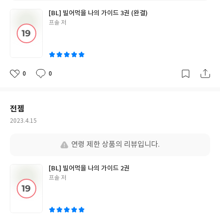
[BL] 빌어먹을 나의 가이드 3권 (완결)
글
프솔 저
쓴
이
0
0
좋
댓
작
아
글
성
요
일
전젬
작
2023.4.15
성
일
연령 제한 상품의 리뷰입니다.
[BL] 빌어먹을 나의 가이드 2권
글
프솔 저
쓴
이