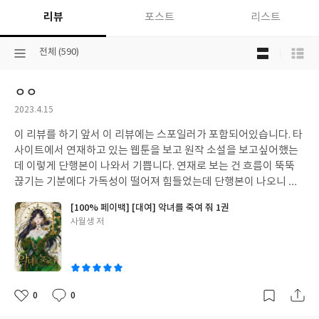
리뷰
포스트
리스트
목
선
전체 (590)
록
택
보
된
기
ㅇㅇ
분
선
류
택
작
2023.4.15
성
이 리뷰를 하기 앞서 이 리뷰에는 스포일러가 포함되어있습니다. 타
일
사이트에서 연재하고 있는 웹툰을 보고 원작 소설을 보고싶어했는
데 이렇게 단행본이 나와서 기쁩니다. 연재로 보는 건 흐름이 뚝뚝
끊기는 기분에다 가독성이 떨어져 힘들었는데 단행본이 나오니 이
렇게 기쁠 수가 ! 이 작품을 읽으면 여자 주인공에게 남주 따위는 필
[100% 페이백] [대여] 악녀를 죽여 줘 1권
요 없다는걸 알게된다. 여기서 벗어나고 싶어 미칠 지경인 사람에게
글
사월생 저
러브스토리는 필요 없다. 그게 마음에 들어 전권 소장할 생각.
쓴
이
0
0
좋
댓
작
아
글
성