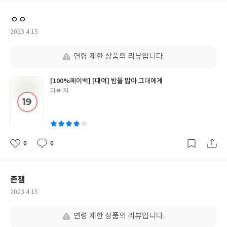
요
일
ㅇㅇ
작
2023.4.15
성
일
연령 제한 상품의 리뷰입니다.
[100%페이백] [대여] 밤을 밟아 그대에게
글
마뇽 저
쓴
이
0
0
좋
댓
작
아
글
성
요
일
존잼
작
2023.4.15
성
일
연령 제한 상품의 리뷰입니다.