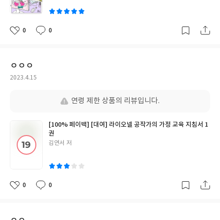
0
0
좋
댓
작
아
글
성
요
일
ㅇㅇㅇ
작
2023.4.15
성
일
연령 제한 상품의 리뷰입니다.
[100% 페이백] [대여] 라이오넬 공작가의 가정 교육 지침서 1
권
글
김연서 저
쓴
이
0
0
좋
댓
작
아
글
성
요
일