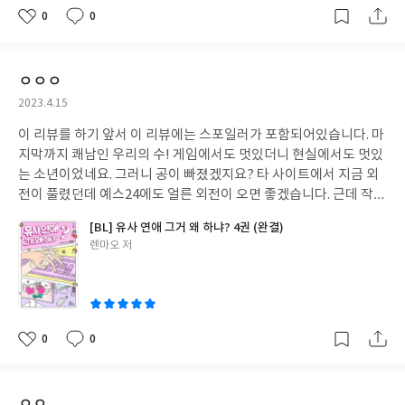
0
0
좋
댓
작
아
글
성
요
일
ㅇㅇㅇ
작
2023.4.15
성
이 리뷰를 하기 앞서 이 리뷰에는 스포일러가 포함되어있습니다. 마
일
지막까지 쾌남인 우리의 수! 게임에서도 멋있더니 현실에서도 멋있
는 소년이었네요. 그러니 공이 빠졌겠지요? 타 사이트에서 지금 외
전이 풀렸던데 예스24에도 얼른 외전이 오면 좋겠습니다. 근데 작가
님께서 다른 외전도 더 써주셨으면 좋겠어요 ㅠㅠㅠ 너무 짧아보이
[BL] 유사 연애 그거 왜 하냐? 4권 (완결)
던데.. 외전2 외전3까지 더 쓰셔도 됩니다 되고 말구요 아님 연작으
글
렌마오 저
로 야구하는 수 보여주세요 ㅠ
쓴
이
0
0
좋
댓
작
아
글
성
요
일
ㅇㅇ