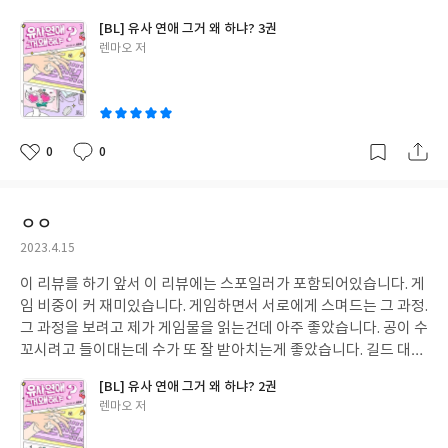
들었을걸 생각하니.. ㅠㅠ 마음이 아픕니다. 공이 얼마나 용기를 내
[BL] 유사 연애 그거 왜 하냐? 3권
서 수를 만나고 수를 받아들이기 시작한건지 알 수 있어 좋았습니다.
글
렌마오 저
쓴
이
0
0
좋
댓
작
아
글
성
요
일
ㅇㅇ
작
2023.4.15
성
이 리뷰를 하기 앞서 이 리뷰에는 스포일러가 포함되어있습니다. 게
일
임 비중이 커 재미있습니다. 게임하면서 서로에게 스며드는 그 과정.
그 과정을 보려고 제가 게임물을 읽는건데 아주 좋았습니다. 공이 수
꼬시려고 들이대는데 수가 또 잘 받아치는게 좋았습니다. 길드 대화
나 공 수 대화의 티키타카도 좋습니다. ㅋㅋ 수가 일단 다 잘 받아들
[BL] 유사 연애 그거 왜 하냐? 2권
이는게 좋습니다. 햇살 만세 ^^
글
렌마오 저
쓴
이