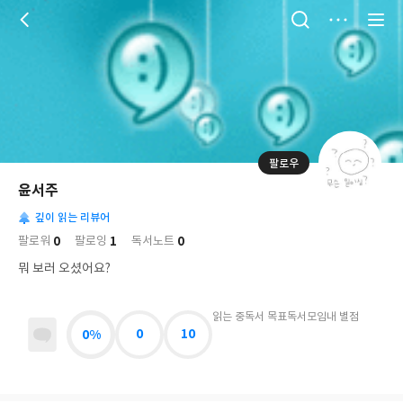
저
장
팔로우
나
의
윤서주
님
대
사
의
깊이 읽는 리뷰어
표
락
사
사
배
0
1
0
팔로워
팔로잉
독서노트
진
경
락
뭐 보러 오셨어요?
읽는 중
독서 목표
독서모임
내 별점
0%
0
10