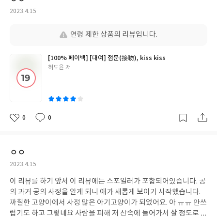
작
2023.4.15
성
일
연령 제한 상품의 리뷰입니다.
[100% 페이백] [대여] 접문(接吻), kiss kiss
글
허도윤 저
쓴
이
0
0
좋
댓
작
아
글
성
요
일
ㅇㅇ
작
2023.4.15
성
이 리뷰를 하기 앞서 이 리뷰에는 스포일러가 포함되어있습니다. 공
일
의 과거 공의 사정을 알게 되니 애가 새롭게 보이기 시작했습니다.
까칠한 고양이에서 사정 많은 아기고양이가 되었어요. 아 ㅠㅠ 안쓰
럽기도 하고 그렇네요 사람을 피해 저 산속에 들어가서 살 정도로 힘