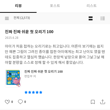
리뷰
포스트
리스트
목
선
전체 (2,573)
록
택
보
된
기
진짜 진짜 쉬운 첫 오리기 100
분
선
류
택
작
2025.6.28
성
아이가 처음 접하는 오리기로는 최고입니다. 어른이 보기에는 쉽지
일
만 예쁜 그림이 그려진 종이를 접한 아이에게는 최고 난이도 였을 텐
데도 집중하고 열심히 했습니다. 한장씩 낱장으로 뜯어 그날그날 해
야할 분량을 스스로 정해 할 수 있게 해서 좋았습니다.
진짜 진짜 쉬운 첫 오리기 100
글
편집부 저
쓴
이
0
0
좋
댓
작
아
글
성