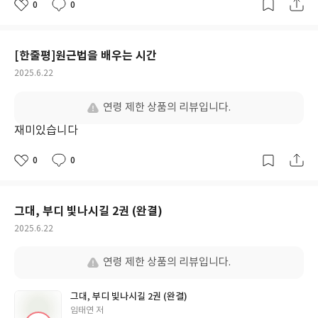
0
0
좋
댓
작
아
글
성
요
일
[한줄평]원근법을 배우는 시간
작
2025.6.22
성
일
연령 제한 상품의 리뷰입니다.
재미있습니다
0
0
좋
댓
작
아
글
성
요
일
그대, 부디 빛나시길 2권 (완결)
작
2025.6.22
성
일
연령 제한 상품의 리뷰입니다.
그대, 부디 빛나시길 2권 (완결)
글
임태연 저