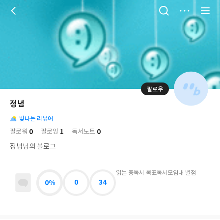
저
장
팔로우
나
의
정념
님
대
사
의
빛나는 리뷰어
표
락
사
사
배
0
1
0
팔로워
팔로잉
독서노트
진
경
락
정념님의 블로그
읽는 중
독서 목표
독서모임
내 별점
0%
0
34