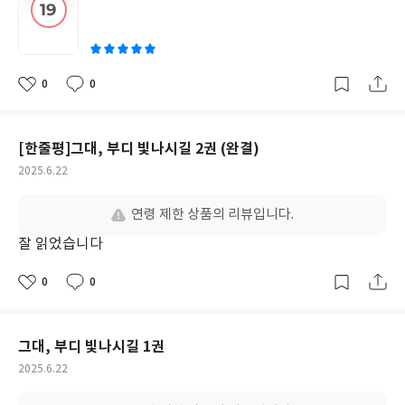
쓴
이
0
0
좋
댓
작
아
글
성
요
일
[한줄평]그대, 부디 빛나시길 2권 (완결)
작
2025.6.22
성
일
연령 제한 상품의 리뷰입니다.
잘 읽었습니다
0
0
좋
댓
작
아
글
성
요
일
그대, 부디 빛나시길 1권
작
2025.6.22
성
일