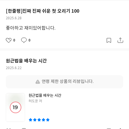
요
일
[한줄평]진짜 진짜 쉬운 첫 오리기 100
작
2025.6.28
성
좋아하고 재미있어합니다.
일
0
0
좋
댓
작
아
글
성
요
일
원근법을 배우는 시간
작
2025.6.22
성
일
연령 제한 상품의 리뷰입니다.
원근법을 배우는 시간
글
허도윤 저
쓴
이