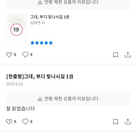
연령 제한 상품의 리뷰입니다.
그대, 부디 빛나시길 1권
글
임태연 저
쓴
이
0
0
좋
댓
작
아
글
성
요
일
[한줄평]그대, 부디 빛나시길 1권
작
2025.6.22
성
일
연령 제한 상품의 리뷰입니다.
잘 읽었습니다
0
0
좋
댓
작
아
글
성
요
일