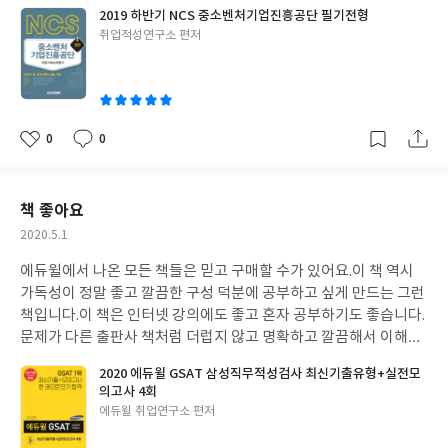
기 좋습니다.
인터넷 강의를 들으면서 이 책으로 공부하는데 이해도
2019 하반기 NCS 중소벤처기업진흥공단 필기전형
잘가고 실력향상이 빠른 느낌입니다.
이 책으로 열심히 공부해서 원
글
취업적성연구소 편저
하는 목표 이루겠습니다.
공기업 취업 화이팅!
쓴
이
0
0
좋
댓
작
아
글
성
요
일
책 좋아요
작
2020.5.1
성
에듀윌에서 나온 모든 책들은 믿고 구매할 수가 있어요.
이 책 역시
일
가독성이 정말 좋고 깔끔한 구성 덕분에 공부하고 싶게 만드는 그런
책입니다.
이 책은 인터넷 강의에도 좋고 혼자 공부하기도 좋습니다.
문제가 다른 출판사 책처럼 더럽지 않고 명확하고 깔끔해서 이해하
기 좋습니다.
인터넷 강의를 들으면서 이 책으로 공부하는데 이해도
2020 에듀윌 GSAT 삼성직무적성검사 최신기출유형+실전모
잘가고 실력향상이 빠른 느낌입니다.
이 책으로 열심히 공부해서 원
의고사 4회
하는 목표 이루겠습니다.
삼성 취업 화이팅!
글
에듀윌 취업연구소 편저
쓴
이