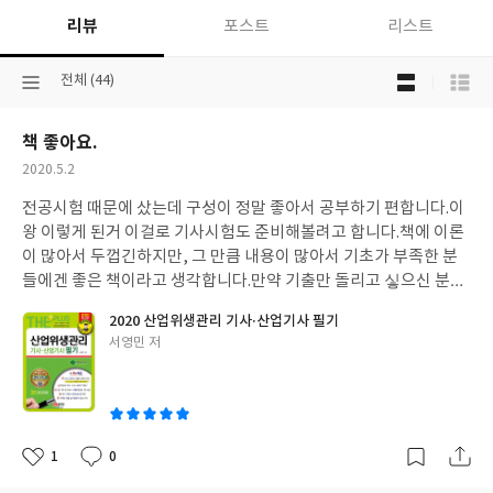
리뷰
포스트
리스트
목
선
전체 (44)
록
택
보
된
기
책 좋아요.
분
선
류
택
작
2020.5.2
성
전공시험 때문에 샀는데 구성이 정말 좋아서 공부하기 편합니다.
이
일
왕 이렇게 된거 이걸로 기사시험도 준비해볼려고 합니다.
책에 이론
이 많아서 두껍긴하지만, 그 만큼 내용이 많아서 기초가 부족한 분
들에겐 좋은 책이라고 생각합니다.
만약 기출만 돌리고 싷으신 분들
은 이 책 말고 핑크색 과년도 책 구매하시면 될 것 같아요. 저도 이거
2020 산업위생관리 기사·산업기사 필기
보다가 그 책으로 공뷰 더 해볼까 합니다.
책 잘 보겠습니다. 감사합
글
서영민 저
니다.
쓴
이
1
0
좋
댓
작
아
글
성