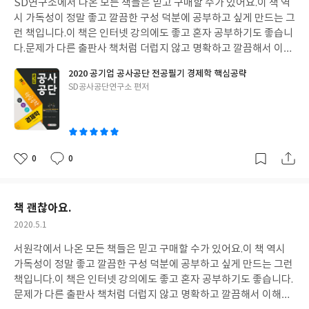
SD연구소에서 나온 모든 책들은 믿고 구매할 수가 있어요.
이 책 역
일
시 가독성이 정말 좋고 깔끔한 구성 덕분에 공부하고 싶게 만드는 그
런 책입니다.
이 책은 인터넷 강의에도 좋고 혼자 공부하기도 좋습니
다.
문제가 다른 출판사 책처럼 더럽지 않고 명확하고 깔끔해서 이해
하기 좋습니다.
인터넷 강의를 들으면서 이 책으로 공부하는데 이해
2020 공기업 공사공단 전공필기 경제학 핵심공략
도 잘가고 실력향상이 빠른 느낌입니다.
이 책으로 열심히 공부해서
글
SD공사공단연구소 편저
원하는 목표 이루겠습니다.
공기업 취업 화이팅!
쓴
이
0
0
좋
댓
작
아
글
성
요
일
책 괜찮아요.
작
2020.5.1
성
서원각에서 나온 모든 책들은 믿고 구매할 수가 있어요.
이 책 역시
일
가독성이 정말 좋고 깔끔한 구성 덕분에 공부하고 싶게 만드는 그런
책입니다.
이 책은 인터넷 강의에도 좋고 혼자 공부하기도 좋습니다.
문제가 다른 출판사 책처럼 더럽지 않고 명확하고 깔끔해서 이해하