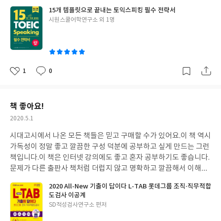
기 좋습니다.
인터넷 강의를 들으면서 이 책으로 공부하는데 이해도
15개 템플릿으로 끝내는 토익스피킹 필수 전략서
잘가고 실력향상이 빠른 느낌입니다.
이 책으로 열심히 공부해서 원
글
시원스쿨어학연구소 외 1명
하는 목표 이루겠습니다.
쓴
이
1
0
좋
댓
작
아
글
성
요
일
책 좋아요!
작
2020.5.1
성
시대고시에서 나온 모든 책들은 믿고 구매할 수가 있어요.
이 책 역시
일
가독성이 정말 좋고 깔끔한 구성 덕분에 공부하고 싶게 만드는 그런
책입니다.
이 책은 인터넷 강의에도 좋고 혼자 공부하기도 좋습니다.
문제가 다른 출판사 책처럼 더럽지 않고 명확하고 깔끔해서 이해하
기 좋습니다.
인터넷 강의를 들으면서 이 책으로 공부하는데 이해도
2020 All-New 기출이 답이다 L-TAB 롯데그룹 조직·직무적합
잘가고 실력향상이 빠른 느낌입니다.
이 책으로 열심히 공부해서 원
도검사 이공계
하는 목표 이루겠습니다.
롯데 취업 화이팅!
글
SD적성검사연구소 편저
쓴