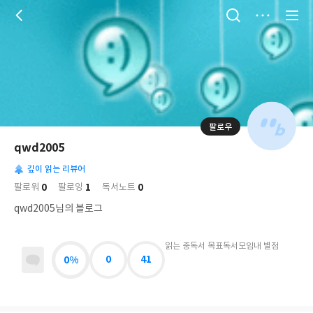
저
장
팔로우
나
의
qwd2005
님
대
사
의
깊이 읽는 리뷰어
표
락
사
사
배
0
1
0
팔로워
팔로잉
독서노트
진
경
락
qwd2005님의 블로그
읽는 중
독서 목표
독서모임
내 별점
0%
0
41