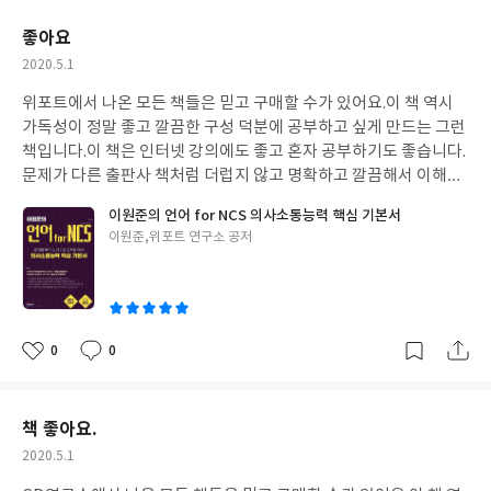
요
일
좋아요
작
2020.5.1
성
위포트에서 나온 모든 책들은 믿고 구매할 수가 있어요.
이 책 역시
일
가독성이 정말 좋고 깔끔한 구성 덕분에 공부하고 싶게 만드는 그런
책입니다.
이 책은 인터넷 강의에도 좋고 혼자 공부하기도 좋습니다.
문제가 다른 출판사 책처럼 더럽지 않고 명확하고 깔끔해서 이해하
기 좋습니다.
인터넷 강의를 들으면서 이 책으로 공부하는데 이해도
이원준의 언어 for NCS 의사소통능력 핵심 기본서
잘가고 실력향상이 빠른 느낌입니다.
이 책으로 열심히 공부해서 원
글
이원준,위포트 연구소 공저
하는 목표 이루겠습니다.
공기업 취업 화이팅!
쓴
이
0
0
좋
댓
작
아
글
성
요
일
책 좋아요.
작
2020.5.1
성