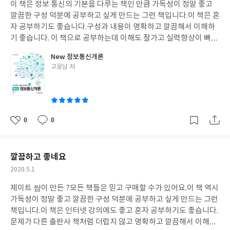
이 책은 정보 통신의 기본을 다루는 책인 만큼 가독성이 정말 좋고
일
깔끔한 구성 덕분에 공부하고 싶게 만드는 그런 책입니다.
이 책은 혼
자 공부하기도 좋습니다.
구성과 내용이 명확하고 깔끔해서 이해하
기 좋습니다.
이 책으로 공부하는데 이해도 잘가고 실력향상이 빠른
느낌입니다.
이 책으로 열심히 공부해서 원하는 정보통신기사 취득
New 정보통신개론
과 공기업 취업이라는 목표 이루겠습니다.
화이팅!
글
고응남 저
쓴
이
0
0
좋
댓
작
아
글
성
요
일
깔끔하고 좋네요
작
2020.5.1
성
제이트 썀이 만든 ?모든 책들은 믿고 구매할 수가 있어요.
이 책 역시
일
가독성이 정말 좋고 깔끔한 구성 덕분에 공부하고 싶게 만드는 그런
책입니다.
이 책은 인터넷 강의에도 좋고 혼자 공부하기도 좋습니다.
문제가 다른 출판사 책처럼 더럽지 않고 명확하고 깔끔해서 이해하