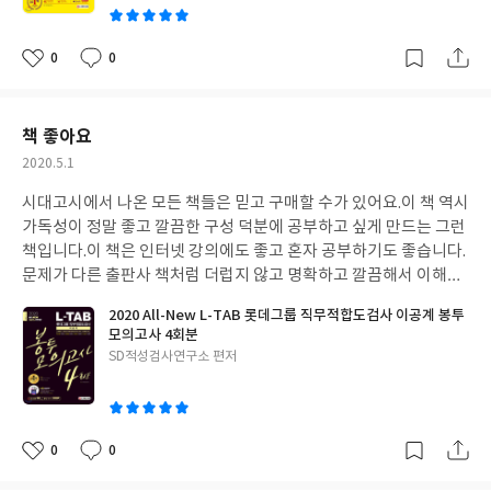
이
0
0
좋
댓
작
아
글
성
요
일
책 좋아요
작
2020.5.1
성
시대고시에서 나온 모든 책들은 믿고 구매할 수가 있어요.
이 책 역시
일
가독성이 정말 좋고 깔끔한 구성 덕분에 공부하고 싶게 만드는 그런
책입니다.
이 책은 인터넷 강의에도 좋고 혼자 공부하기도 좋습니다.
문제가 다른 출판사 책처럼 더럽지 않고 명확하고 깔끔해서 이해하
기 좋습니다.
이 책으로 공부하는데 이해도 잘가고 실력향상이 빠른
2020 All-New L-TAB 롯데그룹 직무적합도검사 이공계 봉투
느낌입니다.
이 책으로 열심히 공부해서 원하는 목표 이루겠습니다.
모의고사 4회분
롯데 취업 화이팅!
글
SD적성검사연구소 편저
쓴
이
0
0
좋
댓
작
아
글
성