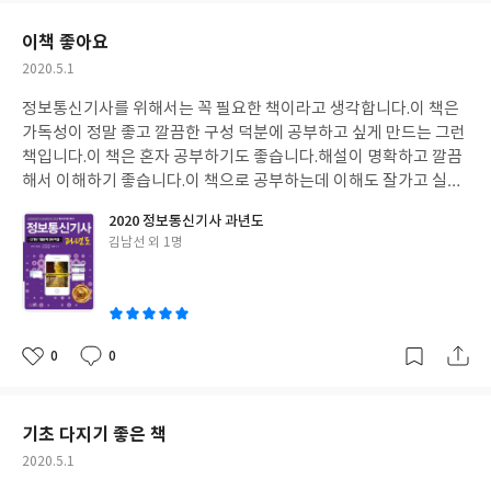
요
일
이책 좋아요
작
2020.5.1
성
정보통신기사를 위해서는 꼭 필요한 책이라고 생각합니다.
이 책은
일
가독성이 정말 좋고 깔끔한 구성 덕분에 공부하고 싶게 만드는 그런
책입니다.
이 책은 혼자 공부하기도 좋습니다.
해설이 명확하고 깔끔
해서 이해하기 좋습니다.
이 책으로 공부하는데 이해도 잘가고 실력
향상이 빠른 느낌입니다.
이 책으로 열심히 공부해서 정보통신기사
2020 정보통신기사 과년도
취득을 이루겠습니다.
기사 화이팅!
글
김남선 외 1명
쓴
이
0
0
좋
댓
작
아
글
성
요
일
기초 다지기 좋은 책
작
2020.5.1
성