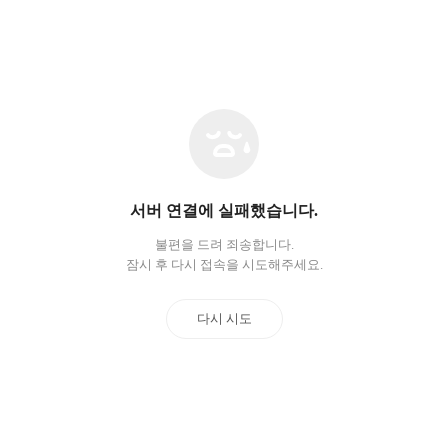
네
트
워
크
오
서버 연결에 실패했습니다.
류
불편을 드려 죄송합니다.
잠시 후 다시 접속을 시도해주세요.
다시 시도