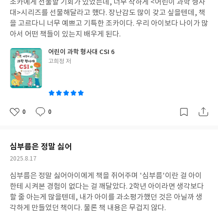
조카에게 선물할 기회가 있었는데, 너무 착하게 <어린이 과학 형사
일
대>시리즈를 선물해달라고 했다. 장난감도 많이 갖고 싶을텐데, 책
을 고르다니 너무 예쁘고 기특한 조카이다. 우리 아이보다 나이가 많
아서 어떤 책들이 있는지 배우게 된다.
어린이 과학 형사대 CSI 6
글
고희정 저
쓴
이
0
0
좋
댓
작
아
글
성
요
일
심부름은 정말 싫어
작
2025.8.17
성
심부름은 정말 싫어
아이에게 책을 쥐어주며 '심부름'이란 걸 아이
일
한테 시켜본 경험이 없다는 걸 깨달았다. 2학년 아이라면 생각보다
할 줄 아는게 많을텐데, 내가 아이를 과소평가했던 것은 아닐까 생
각하게 만들었던 책이다. 물론 책 내용은 무겁지 않다.