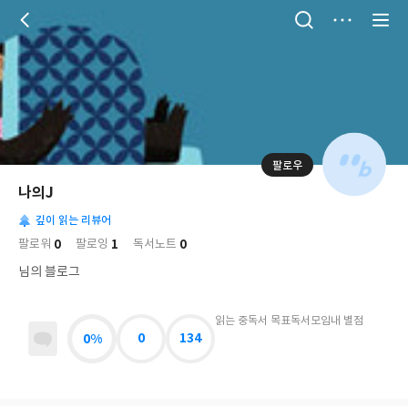
저
장
팔로우
나
의
나의J
님
대
사
의
깊이 읽는 리뷰어
표
락
사
사
배
0
1
0
팔로워
팔로잉
독서노트
진
경
락
님의 블로그
읽는 중
독서 목표
독서모임
내 별점
0%
0
134