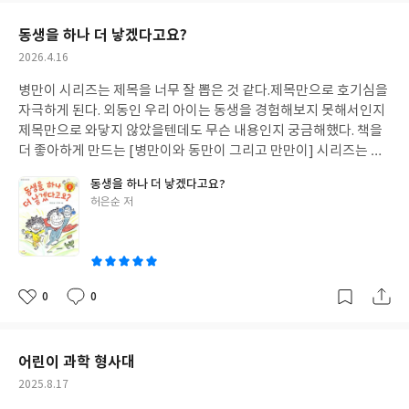
요
일
동생을 하나 더 낳겠다고요?
작
2026.4.16
성
병만이 시리즈는 제목을 너무 잘 뽑은 것 같다.제목만으로 호기심을
일
자극하게 된다. 외동인 우리 아이는 동생을 경험해보지 못해서인지
제목만으로 와닿지 않았을텐데도 무슨 내용인지 궁금해했다. 책을
더 좋아하게 만드는 [병만이와 동만이 그리고 만만이] 시리즈는 정
말 강추한다.
동생을 하나 더 낳겠다고요?
글
허은순 저
쓴
이
0
0
좋
댓
작
아
글
성
요
일
어린이 과학 형사대
작
2025.8.17
성