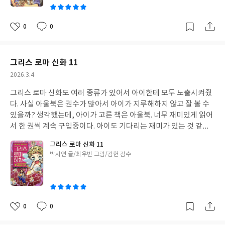
0
0
좋
댓
작
아
글
성
요
일
그리스 로마 신화 11
작
2026.3.4
성
그리스 로마 신화도 여러 종류가 있어서 아이한테 모두 노출시켜줬
일
다. 사실 아울북은 권수가 많아서 아이가 지루해하지 않고 잘 볼 수
있을까? 생각했는데, 아이가 고른 책은 아울북. 너무 재미있게 읽어
서 한 권씩 계속 구입중이다. 아이도 기다리는 재미가 있는 것 같다.
기다리면서 읽고 또 읽는다.
그리스 로마 신화 11
글
박시연 글/최우빈 그림/김헌 감수
쓴
이
0
0
좋
댓
작
아
글
성