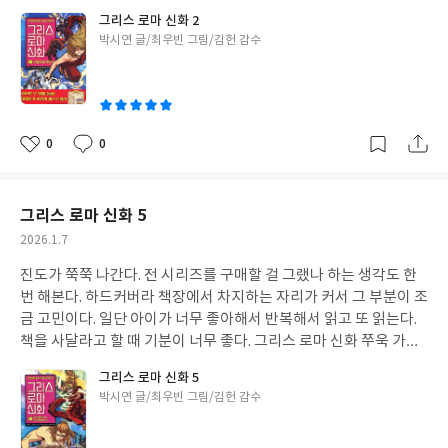
라고 했다.
그리스 로마 신화 2
글
박시연 글/최우빈 그림/김헌 감수
쓴
이
0
0
좋
댓
작
아
글
성
요
일
그리스 로마 신화 5
작
2026.1.7
성
진도가 쭉쭉 나간다. 전 시리즈를 구매할 걸 그랬나 하는 생각도 한
일
번 해본다. 하드커버라 책장에서 차지하는 자리가 커서 그 부분이 조
금 고민이다. 일단 아이가 너무 좋아해서 반복해서 읽고 또 읽는다.
책을 사달라고 할 때 기분이 너무 좋다. 그리스 로마 신화 쭈욱 가보
자!
그리스 로마 신화 5
글
박시연 글/최우빈 그림/김헌 감수
쓴
이