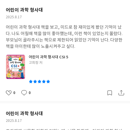
요
일
어린이 과학 형사대
작
2025.8.17
성
어린이 과학 형사대 책을 보고, 미드로 참 재미있게 봤던 기억이 났
일
다. 나도 어릴때 책을 많이 좋아했는데, 이런 책이 있었는지 몰랐다.
부모님이 골라주시는 책으로 제한되어 읽었던 기억이 난다. 다양한
책을 아이한테 많이 노출시켜주고 싶다.
어린이 과학 형사대 CSI 5
글
고희정 저
쓴
이
0
0
좋
댓
작
아
글
성
요
일
어린이 과학 형사대
작
2025.8.17
성