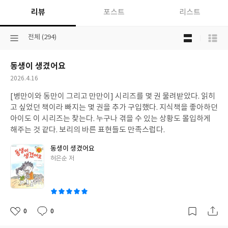
리뷰
포스트
리스트
목
선
전체 (294)
록
택
보
된
기
동생이 생겼어요
분
선
류
택
작
2026.4.16
성
[병만이와 동만이 그리고 만만이] 시리즈를 몇 권 물려받았다. 읽히
일
고 싶었던 책이라 빠지는 몇 권을 추가 구입했다. 지식책을 좋아하던
아이도 이 시리즈는 찾는다. 누구나 겪을 수 있는 상황도 몰입하게
해주는 것 같다. 보리의 바른 표현들도 만족스럽다.
동생이 생겼어요
글
허은순 저
쓴
이
0
0
좋
댓
작
아
글
성