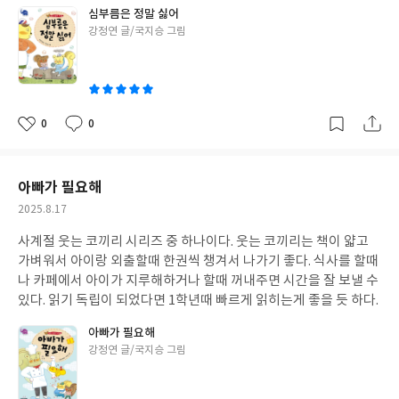
심부름은 정말 싫어
글
강정연 글/국지승 그림
쓴
이
0
0
좋
댓
작
아
글
성
요
일
아빠가 필요해
작
2025.8.17
성
사계절 웃는 코끼리 시리즈 중 하나이다. 웃는 코끼리는 책이 얇고
일
가벼워서 아이랑 외출할때 한권씩 챙겨서 나가기 좋다. 식사를 할때
나 카페에서 아이가 지루해하거나 할때 꺼내주면 시간을 잘 보낼 수
있다. 읽기 독립이 되었다면 1학년때 빠르게 읽히는게 좋을 듯 하다.
아빠가 필요해
글
강정연 글/국지승 그림
쓴
이