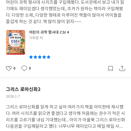
어린이 과학 형사대 시리즈를 구입해봤다. 도서관에서 보고 내가 읽
일
기에도 재미있겠다 생각했었는데, 조카가 원하는 책이라 구입해봤
다. 다양한 소재, 다양한 형태로 이루어진 책들이 많아서 아이들을
즐겁게 하는 것 같다. 책 많이 많이 읽자~~~
어린이 과학 형사대 CSI 4
글
고희정 저
쓴
이
0
0
좋
댓
작
아
글
성
요
일
그리스 로마신화2
작
2026.1.7
성
그리스 로마신화를 읽게 하고 싶어 여러가지 책을 아이한테 제시했
일
다. 여러 시리즈를 읽으면 좋겠다고 생각해 처음에는 권수가 적은 시
리즈를 고르기를 내심 기대했는데... 아이가 아울북 그리스 로마신화
다음권을 구입해달라고 했다. 너무너무 재미있다고 매일 매일 사달