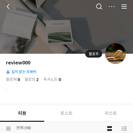
저
장
팔로우
나
의
review000
님
대
사
의
깊이 읽는 리뷰어
표
락
사
사
배
0
2
0
팔로워
팔로잉
독서노트
진
경
락
.
리뷰
포스트
리스트
목
선
전체 (48)
록