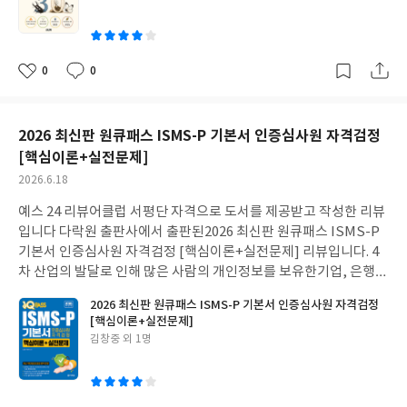
학적 사고력을 높여주는 상세한 해설은 독학하는 수험생들에게도
니다.곤충을 억지로 귀엽게 꾸며내지 않고입 하나, 더듬이 둘 같은
이
매우 유용해 보입니다. 본 수험서를 통해 최신 출제 경향의 뼈대를
숫자를 따라가면서그들의 생태계를 쉽고 상세하게 보여주는 방식
잡은 후 체계적으로 반복 학습을 이어나간다면 실제 시험장에서도
이 신선했습니다. 또한 늘 곁에 있어도 무심코 지나쳤던 자연을 바라
좋은 결과를 얻을 수 있을 것입니다. #리뷰어클럽리뷰 #편입 #시험
보는 새로운 눈을 뜨게 해주고아이들에게 곤충을 쉽고 재미있게 가
0
0
좋
댓
작
#대학 #수험
르쳐주는 꿀팁까지 구체적으로 제안합니다. 이 책은 곤충을 무조건
아
글
성
아끼고 사랑하라고 강요하지 않습니다.나비와 메뚜기의 입 구조가
요
일
사실은 똑같은 데서 출발했다는 지식이나개미들이 인간보다 먼저
2026 최신판 원큐패스 ISMS-P 기본서 인증심사원 자격검정
농사를 지었다는 신기한 에피소드를 통해 독자에게 친근하게 다가
[핵심이론+실전문제]
오고책의 마지막 부분에서 곤충이 사라진 세계를 가정한 이야기에
작
2026.6.18
서는깊은 울림을 받았습니다. 단순히 단편적인 지식을 넘어 자연 속
성
연결고리를 이해하는 것이 바로 우리 지구의 소중함을 깨닫는 진짜
예스 24 리뷰어클럽 서평단 자격으로 도서를 제공받고 작성한 리뷰
일
시작임을 알게 합니다. 또한 ‘환경교사를 위한 곤충 교육 가이드북’
입니다 다락원 출판사에서 출판된2026 최신판 원큐패스 ISMS-P
이라는 부제답게부록처럼 실려 있는 그림이나 수업 활용 팁, 용어
기본서 인증심사원 자격검정 [핵심이론+실전문제] 리뷰입니다. 4
정리들은실제 교육 현장에서 바로 쓰기 좋을 만큼 잘 정리되어 있습
차 산업의 발달로 인해 많은 사람의 개인정보를 보유한기업, 은행,
니다. 아이들에게 곤충을 쉽고 자세하게 알려주고 싶은 학부모님들
병원, 학교 같은 기관에서개인정보 보호 및 관리의 중요성이 주목받
과교실에서 아이들을 가르치는 환경 교사나 방과 후 강사, 어려운
2026 최신판 원큐패스 ISMS-P 기본서 인증심사원 자격검정
고 있습니다. 최근 ISMS-P 인증기준에 클라우드와 핀테크 부분이
[핵심이론+실전문제]
전공 서적은 부담스러웠던 곤충 덕후들에게도 추천합니다. #리뷰어
추가되면서보안컨설턴트 및 인증심사원 자격에 대한 수요 역시크
글
김창중 외 1명
클럽리뷰 #자연과학 #벌레 #생태계 #자연 #생명 #환경 #생태교육
게 늘어날 전망입니다. ISMS-P 시험은 방대한 관련 법률과 고도의
쓴
#과학교육 #교육
기술적 가이드를 모두 아울러야 하기에 용어나 복잡한 기준 때문에
이
의외로 합격하기 까다로운 시험입니다. 단순히 이론을 무작정 암기