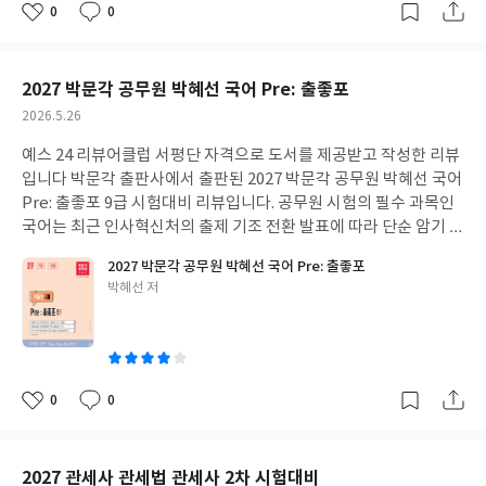
하기보다는출제 기준에 맞춰 문제의 방향성을 파악하고실무적인
0
0
좋
댓
작
관점에서 인증 요건을 이해하는 틀을 잡는 연습이 중요합니다. 본 수
아
글
성
험서는 최신 ISMS-P 시험의 새로운 기준을 완벽히 대비할 수 있도
요
일
록핵심 이론부터 실전 문제까지 자격검정 전 영역의 내용을충실하
2027 박문각 공무원 박혜선 국어 Pre: 출좋포
게 담아내고 있습니다. 업계 전문가인 ISMS-P 심사원으로 구성된
작
2026.5.26
집필진의 풍부한 경험이 녹아있어생소한 개념도 초심자들이 쉽게
성
이해하고기초를 탄탄히 잡을 수 있도록 돕습니다. 내용 중 시험의 당
예스 24 리뷰어클럽 서평단 자격으로 도서를 제공받고 작성한 리뷰
일
락을 좌우하는 까다로운 키워드들을 뽑아쉽게 기억할 수 있도록 돕
입니다 박문각 출판사에서 출판된 2027 박문각 공무원 박혜선 국어
는 자동암기 두음법칙으로 정리해방대한 암기량을 효율적으로 줄
Pre: 출좋포 9급 시험대비 리뷰입니다. 공무원 시험의 필수 과목인
여주고이론 학습 후 확인 문제 로 워밍업 후 다양한 실전 문제를 풀
국어는 최근 인사혁신처의 출제 기조 전환 발표에 따라 단순 암기 위
며 문제 유형을 익히도록 구성되어 있어 실전 대응력을 높일 수 있습
주에서 논리 추론과 독해 중심으로 그 흐름이 크게 변화하고 있습니
2027 박문각 공무원 박혜선 국어 Pre: 출좋포
니다. 특히 본 교재에 수록된 파이널 실전 모의고사는 실전 50문항
다. 상대적으로 비중이 커진 논리 영역과 독해에서 실수를 줄이고 빠
글
박혜선 저
보다 많은 횟수인 회당 100문항씩 총 2회분을 제공하여수험생들이
른 시간 내에 정답을 찾아내야 합격권에 드는 점수를 확보할 수 있습
쓴
보다 풍부한 문항을 접하며 실전 감각을 완성할 수 있도록 구성되어
니다. 국어는 평소 익숙한 언어라 쉬울 것 같지만 막상 공부를 시작
이
있습니다. 더불어 출판사에서 운영하는 인터넷 카페와 SNS를 통해
하면 생소한 문법 용어나 복잡한 논리 구조 때문에 의외로 까다로운
최신 ISMS-P 학습 자료를 확인하고 교재 관련 질의응답 서비스를
과목입니다. 하지만 변화된 출제 경향에 맞춰 기초를 탄탄히 다져두
받아볼 수 있는 시스템은 독학생들에게도 큰 도움이 될 것입니다. 변
면 실전에서 가장 안정적으로 점수를 획득할 수 있는 효자 과목이 될
0
0
좋
댓
작
화된 ISMS-P 시험의 전체적인 뼈대를 잡은 후 체계적인 해설과 풍
수 있습니다. 단순히 지문을 많이 읽기보다는 유형별로 문제의 방향
아
글
성
부한 모의문항이 실려있는 본 수험서로 학습한다면실제 시험장에
성을 파악하고논리적인 사고의 틀을 잡는 연습이 중요합니다. 본 수
요
일
서도 좋은 결과를 얻을 수 있을 것입니다. #리뷰어클럽리뷰 #자격증
험서는 2027년 공무원 시험의 새로운 기준을 완벽히 대비할 수 있
2027 관세사 관세법 관세사 2차 시험대비
#수험서 #정보보호실무 #개인정보보호법 #직장인자격증