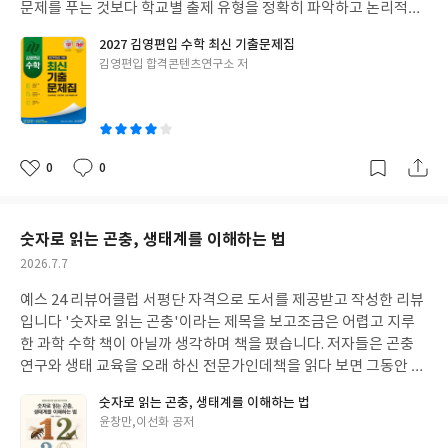
다. 내용 중 시험 직전 한 번 더 풀어보아야 하는 중요 문제에는 별도
문제를 푸는 것보다 학교별 출제 유형을 정확히 파악하고 논리적인
표시를 기재하고모든 문항에 출제 포인트가 되는 핵심키워드와기
접근법을 정립하는 것이 무엇보다 중요해졌습니다. 한정된 시간 내
2027 김영편입 수학 최신 기출문제집
본서 해당 페이지를 기재해 두어어떤 개념을 중심으로 복습하고 오
에 방대한 양의 수학 문제를 빠르고 정확하게 풀어내야 최종 합격권
글
김영편입 합격콘텐츠연구소 저
답노트를 작성해야 하는지직관적으로 파악할 수 있도록 구성된 점
에 드는 점수를 확보할 수 있습니다.단순히 무작정 문제만 풀기보다
쓴
이 돋보입니다. 또한 챕터별 4배수 핵심문제와 과목별 모의고사가
는 대학별로 문제의 방향성을 파악하고 효율적인 풀이 방식의 틀을
이
수록되어문제집 한 권으로도 완벽한 실전 대비가 가능하고문제풀
잡는 연습이 중요합니다. 본 수험서는 2027학년도 편입 시험의 합
이 해설 강의 10일 무료 수강 혜택과 저자 직강 1:1 학습질의 등수험
격 기준을 완벽히 대비할 수 있도록 2026학년도에 출제된 23개 대
생을 위한 다양한 지원 혜택을 제공하는 점도 큰 장점입니다. 본 수
학 23개 유형의 최신 기출문제를 한 권에 충실하게 담아내고 있습니
0
0
좋
댓
작
험서를 통해 핵심 이론을 다진 후체계적으로 문제풀이와 회독을 진
다. 김영편입 합격콘텐츠연구소의 오랜 분석 노하우와 데이터가 녹
아
글
성
행한다면실제 AFPK 시험에서도 좋은 결과를 기대할 수 있을 것입
아있어 출제 흐름을 한눈에 읽지 못하는 초심자들도 시험의 핵심 뼈
요
일
니다. #리뷰어클럽리뷰 #자격증 #금융 #재무 #모의고사 #구매자혜
대를 쉽게 이해하고 실전 감각을 극대화할 수 있도록 돕습니다. 문제
숫자로 읽는 곤충, 생태계를 이해하는 법
택
마다 인문/자연 계열을 구분하고 자연계열 출제 문제를 별도로 표기
작
2026.7.7
해두어계열별 유형 파악과 목표 대학 맞춤형 학습을 보다 빠르고 정
성
확하게 할 수 있습니다. 또한 대학별 총평과 분석 자료를 제공하여
예스 24 리뷰어클럽 서평단 자격으로 도서를 제공받고 작성한 리뷰
일
출제 경향과 난이도를 명확히 파악하고 실전 대응력을 높일 수 있습
입니다 '숫자로 읽는 곤충'이라는 제목을 보고조금은 어렵고 지루
니다.특히 실전과 동일한 문항 수와 제한 시간을 대학별로 표기하여
한 과학 수학 책이 아닐까 생각하며 책을 폈습니다. 저자들은 곤충
앞서 익힌 개념을 실제 시험 환경에서 어떻게 시간 분배를 하며 적용
연구와 생태 교육을 오래 하신 전문가인데책을 읽다 보면 그동안 현
하는지 연습하며 실전 감각의 틀을 완성할 수 있도록 구성되었습니
장에서 쌓인 내공이 그대로 느껴집니다. 이 책은 현장에서의 이야기
숫자로 읽는 곤충, 생태계를 이해하는 법
다. 목표 대학의 영역별 문항 수와 출제 비중을 확인해 효율적인 학
들을 모아놓은 솔직한 기록인 동시에그저 작은 벌레인 줄 알았던 곤
글
윤창만,이선화 공저
습을 돕는 구성과정확한 풀이는 물론 다양한 접근법을 제시하여 수
충을 통해 자연 전체를 다시 보게 된 저자들의 고백이라 할 수 있습
쓴