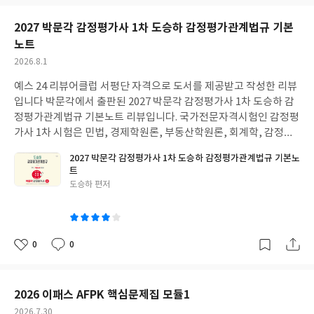
택
보
된
기
2027 박문각 감정평가사 1차 도승하 감정평가관계법규 기본
분
선
류
노트
택
작
2026.8.1
성
예스 24 리뷰어클럽 서평단 자격으로 도서를 제공받고 작성한 리뷰
일
입니다 박문각에서 출판된 2027 박문각 감정평가사 1차 도승하 감
정평가관계법규 기본노트 리뷰입니다. 국가전문자격시험인 감정평
가사 1차 시험은 민법, 경제학원론, 부동산학원론, 회계학, 감정평
가관계법규 총 5개 과목으로 치러지며매 과목 100점 만점에 과목당
2027 박문각 감정평가사 1차 도승하 감정평가관계법규 기본노
40점 이상 / 전 과목 평균 60점 이상 득점해야 하는 절대평가 방식으
트
로 진행됩니다. 객관식 5지 선다형으로 주어진 제한 시간 내에 마킹
글
도승하 편저
까지 끝내야 하므로 내용을 체계적으로 이해하고 실전 감각을 체득
쓴
하는 것이 중요합니다. 특히 감정평가관계법규는 단순 암기과목으
이
로 생각해 소홀히 하거나 시험 직전 단기간에 끝내려는 경향이 있는
과목입니다.그러나 시험 특성상 관계법규에서 고득점을 확보해야
0
0
좋
댓
작
전체 평균을 안정적으로 끌어올릴 수 있으므로 체계적으로 준비해
아
글
성
고득점을 노리는 것이시험 합격을 위한 팁입니다. 본 수험서는 법학
요
일
석박사 출신이자 서울법학원 행정법 전임인 저자가 집필하여 감정
2026 이패스 AFPK 핵심문제집 모듈1
평가관계법규의 9개 법령 핵심이론이 체계적으로 수록 되어있어초
작
2026.7.30