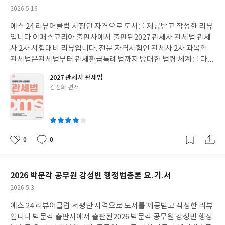
도록 문법부터 독해, 논리까지 국어 전 영역의 핵심 이론을 충실하
작
2026.5.16
게 담아내어고 있습니다. 저자의 풍부한 강의 경험이 녹아있어 생소
성
한 개념도 초심자들이 쉽게 이해하고 기초를 탄탄히 잡을 수 있도록
예스 24 리뷰어클럽 서평단 자격으로 도서를 제공받고 작성한 리뷰
일
돕습니다. 내용 중 독해 유형별로 자주 등장하는 '대표 역공 발문'을
입니다 이패스코리아 출판사에서 출판된2027 관세사 관세법 관세
정리해 문제의 의도를 명확히 파악하게 해주고정답을 가장 빠르고
사 2차 시험대비 리뷰입니다. 전문 자격시험인 관세사 2차 과목인
정확하게 도출할 수 있는 '3단계 독해 전략'을 이용하여 실전 대응
관세법은관세법부터 관세환급특례법까지 방대한 법령 체계를 다루
력을 높일 수 있습니다. 특히 엄선된 기출 지문을 통해 앞서 배운 전
며주관식 논술형 평가로 진행됩니다.상대평가이자 절대평가 요건
2027 관세사 관세법
략을 실제 문제에 어떻게 적용하는지 연습하며 논리적 사고의 틀을
을 갖춘 시험 특성상 고득점이 필수적이며과목별 과락 없이 높은 점
글
김선화 편저
완성할 수 있도록 구성되었습니다. 또한 모든 논리 명제에 기호를 적
수를 확보해야 최종 합격이 가능합니다. 관세법은 방대한 조문과 생
쓴
어 풀이 과정을 보여주는 '논리 시각화'와 고난도 문제를 순식간에
소한 법률 용어 때문에수험생들이 어렵게 느끼는 과목 중 하나이지
이
해결할 수 있는 '혜선 쌤의 야매꼼수'는 독학하는 수험생들에게도
만최신 개정 법령과 조문 간의 흐름을 잘 파악해두면실전에서 확실
매우 유용해 보였습니다. 위 스킬들과 더불어시험에 꼭 나오는 최빈
하게 점수를 올릴 수 있는 효자 과목이기도 합니다. 단순히 모든 조
출 문법 예시와 친절한 해설을 통해 변화된 국어 시험의 전체적인 뼈
문을 외우기보다 목차를 중심으로 틀을 잡고답안에 쓸 핵심 키워드
0
0
좋
댓
작
대를 잡은 후 체계적으로 학습을 이어나간다면실제 시험장에서도
를 정리하는 능력이 중요합니다. 본 수험서는 2027년 2차 시험을 완
아
글
성
좋은 결과를 얻을 수 있을 것입니다. #리뷰어클럽리뷰#자격증#공
벽히 대비할 수 있도록관세법과 환특법의 최신 개정 사항을 충실하
요
일
무원#기본서#박혜선
게 담아내어수험서로서의 신뢰도와 체계성이 돋보입니다.저자의
2026 박문각 공무원 강성빈 행정법총론 요.기.서
실무와 강의 경험이 녹아있어 초심자들도 관세법의 흐름을 자연스
작
2026.5.3
럽게 따라갈 수 있도록 돕습니다. 내용 중 복잡한 법, 시행령, 시행규
성
칙을 명확하게 구분하면서도상호 연계성을 고려하여 유기적으로
예스 24 리뷰어클럽 서평단 자격으로 도서를 제공받고 작성한 리뷰
일
정리해두어어떤 구조를 중심으로 회독을 늘려야 하는지직관적으로
입니다 박문각 출판사에서 출판된2026 박문각 공무원 강성빈 행정