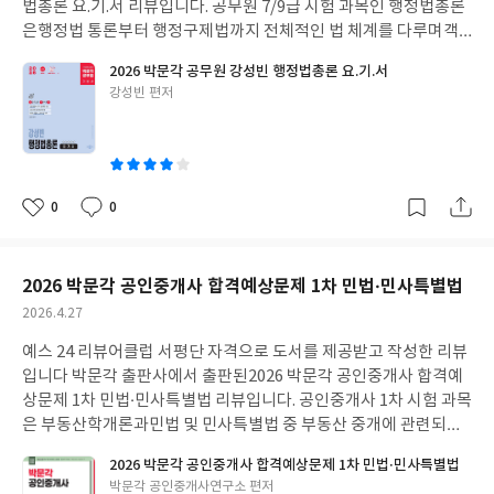
파악할 수 있도록 구성된 점이 돋보입니다. 또한 주요 개념에 대한
법총론 요.기.서 리뷰입니다. 공무원 7/9급 시험 과목인 행정법총론
상세한 설명과 보충 자료가 잘 갖춰져 있어초심자라도 세세한 부분
은행정법 통론부터 행정구제법까지 전체적인 법 체계를 다루며객
까지 이해할 수 있고각 단원 마지막에 수록된 기출문제를 통해공부
관식 4지선다형으로 진행됩니다.상대평가인 공무원 시험 특성상 고
2026 박문각 공무원 강성빈 행정법총론 요.기.서
한 내용을 즉시 확인하고 연도별 출제 경향을 파악할 수 있습니다.
득점이 필수적이며과목별 과락 없이 높은 평균 점수를 확보해야 합
글
강성빈 편저
본 수험서를 통해 전체적인 답안 골격을 잡은 후체계적으로 반복 학
격이 가능합니다. 행정법은 방대한 양과 생소한 용어 때문에수험생
쓴
습을 진행한다면실제 시험에서도 좋은 결과를 기대할 수 있을 것입
들이 어렵게 느끼는 과목 중 하나이지만최신 판례와 법령의 흐름을
이
니다. #리뷰어클럽리뷰 #자격증
잘 파악해두면실전에서 확실하게 점수를 올릴 수 있는 효자 과목이
기도 합니다.단순히 지문을 외우기보다 흐름을 이해하고 실전 지문
에 응용하는 능력이 중요합니다. 본 수험서는 전면 개정을 통해 방대
0
0
좋
댓
작
한 범위를 슬림하게 정리하여요약서의 간결함과 기본서의 체계성
아
글
성
이 돋보입니다.특히 공부 순서를 고려한 챕터 구성으로초심자들도
요
일
행정법의 흐름을 자연스럽게 따라갈 수 있도록 돕습니다. 내용 중 중
2026 박문각 공인중개사 합격예상문제 1차 민법·민사특별법
요한 부분에는 색상과 밑줄 표시를 적용하고중요도에 따라 별표 표
작
2026.4.27
시를 해두어어떤 키워드를 중심으로 회독을 늘려야 하는지직관적
성
으로 파악할 수 있도록 구성된 점이 돋보입니다. 또한 출판일 기준
예스 24 리뷰어클럽 서평단 자격으로 도서를 제공받고 작성한 리뷰
일
최신 판례와 개정 법령이 완벽히 반영되어최신 출제 경향을 놓치지
입니다 박문각 출판사에서 출판된2026 박문각 공인중개사 합격예
않을 수 있고이론 설명 바로 옆에 배치된 기출 OX 문제를 통해공부
상문제 1차 민법·민사특별법 리뷰입니다. 공인중개사 1차 시험 과목
한 내용을 즉시 확인하고 실전 감각을 기를 수 있습니다. 본 수험서
은 부동산학개론과민법 및 민사특별법 중 부동산 중개에 관련되는
를 통해 기본 이론을 학습한 후체계적으로 회독을 진행한다면실제
규정으로총 2과목입니다.객관식 5지선다 및 절대평가로 진행됩니
2026 박문각 공인중개사 합격예상문제 1차 민법·민사특별법
시험에서도 좋은 결과를 기대할 수 있을 것입니다. #리뷰어클럽리
다.합격 기준은 각 과목 100점 만점 기준으로 하여과목별 40점 이
글
박문각 공인중개사연구소 편저
뷰 #자격증 #공무원 #기본서 #행정법