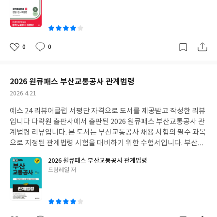
상, 차수별 전체 평균 60점 이상 득점해야 합격 가능합니다. 1차 시
쓴
험에서 민법은 공부해야 할 양이 많고 생소한 판례가 많아수험생들
이
이 어렵게 느끼는 과목이지만기출 유형을 반복하여 익히면점수를
안정적으로 확보할 수 있는 전략 과목이기도 합니다.단순히 지문을
암기하기보다출제자의 의도를 파악하고 실전 문제에 응용하는 과
0
0
좋
댓
작
정이 중요합니다.실제 시험은 기존 기출 유형을 바탕으로 변형되어
아
글
성
출제되는 경우가 많아수험생들의 문제 해결 능력을 향상시킬 수 있
요
일
는 체계적인 연습 과정이 필요합니다. 본 수험서는 최근 기출문제를
2026 원큐패스 부산교통공사 관계법령
분석하여 도표로 정리해 두어제37회 시험의 주요 흐름과 출제 경향
작
2026.4.21
을 한눈에 파악할 수 있습니다.단원별 핵심 테마에 맞춰 100% 기출
성
지문을 기반으로 문제가 배치되어 있어수험생들이 실전 감각을 기
예스 24 리뷰어클럽 서평단 자격으로 도서를 제공받고 작성한 리뷰
일
르고 학습 방향을 잡는 데 도움을 줍니다. 비전공자나 초심자가 어려
입니다 다락원 출판사에서 출판된 2026 원큐패스 부산교통공사 관
워할 수 있는 판례와 복잡한 지문은단원을 대표하는 대표유형 문제
계법령 리뷰입니다. 본 도서는 부산교통공사 채용 시험의 필수 과목
를 통해 먼저 제시하여어떤 키워드를 중심으로 문제를 풀어야 하는
으로 지정된 관계법령 시험을 대비하기 위한 수험서입니다. 부산교
지직관적으로 이해할 수 있도록 구성된 점이 돋보입니다.또한 문제
통공사 관계법령은 2025년부터 필수 과목이 되었습니다. 과락 제도
2026 원큐패스 부산교통공사 관계법령
에 난이도 및 핵심키워드 포인트 표시를 하여문제를 풀면서도 스스
가 있고 합격의 당락을 결정짓는 핵심 변수인 만큼철도 관련 기업 취
글
드림레일 저
로 분석하며 중요한 내용을 숙지하고 셀프 테스트가 가능하도록 도
업을 준비하며 단기간에효율적인 학습과 실전 감각을 익히고 싶은
쓴
와줍니다. 문제 풀이 뿐만 아니라 책 속의 책으로 구성된 상세한 해
분들에게 유용한 수험서입니다. 관계법령은 방대한 법조문을 다루
이
설을 통해 혼자서도 오답 정리와 복습이 가능합니다.실제 시험장 분
고 있어 비전공자에게는 용어가 생소할 수 있으며단순 암기만으로
위기를 연습할 수 있는 실전적인 구성이면서도문제와 해설이 분리
는 고득점을 얻기 어렵습니다. 최신 개정 사항을 반영한 출제 빈도가
된 스마트한 형태로 되어 있어반복 학습을 통해 정답률을 높이고 싶