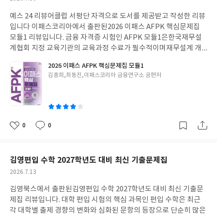
심자도 과목 전반을 효율적으로 이해할 수 있도록 돕습니다. 특히 딱
성
딱한 조문 체계를 탈피하여 기승전결 형식으로 정리한 점이 돋보입
예스 24 리뷰어클럽 서평단 자격으로 도서를 제공받고 작성한 리뷰
일
니다. 어려운 내용을 알기 쉽게 짧게 요약하고 도표와 그림을 적극적
입니다 이패스코리아에서 출판된2026 이패스 AFPK 핵심문제집
으로 활용하여 복잡한 내용을 직관적으로 정리할 수 있어 이해와 암
모듈1 리뷰입니다. 금융 자격증 시험인 AFPK 모듈1은한국재무설
기에 용이합니다.또한 최신 개정법령을 충실히 반영하여 실전 대비
계협회 지정 교육기관의 교육과정 수료가 필수적이며재무설계 개
력을 한층 높인 점도 큰 장점입니다. 본 수험서를 통해 법 조문의 흐
론·직업윤리, 은퇴설계, 부동산설계, 상속설계 등방대한 이론 학습
2026 이패스 AFPK 핵심문제집 모듈1
름을 체계적으로 이해하고 충분한 학습과 회독을 진행한다면 실제
과 철저한 문제 풀이가 병행되어야 하는 시험입니다. 전체 평균 7
글
김종희,최동진,이패스코리아 금융연구소 공편저
시험에서도 좋은 결과를 기대할 수 있을 것입니다. #리뷰어클럽리
0% 이상 및 과목별 40% 이상의 과락을 통과해야 하며상대평가 및
쓴
뷰 #자격증 #부동산 #스프링북
철저한 기준에 따라 합격이 결정되는 시험 특성상과목별 출제 경향
이
을 파악하고 높은 점수를 확보해야 합격이 가능합니다. AFPK 시험
은 다루는 범위가 넓고 생소한 금융 용어가 많아수험생들이 까다롭
게 느끼는 시험 중 하나이지만최신 출제 경향과 핵심 포인트를 잘 파
0
0
좋
댓
작
악해두면실전에서 확실하게 고득점을 획득할 수 있습니다.단순히
아
글
성
이론을 암기하기보다 출제 포인트를 파악하고다양한 문제 유형에
요
일
응용하는 능력이 중요합니다. 본 수험서는 한국재무설계협회 발간
김영편입 수학 2027학년도 대비 최신 기출문제집
연례개정 기본서와 학습가이드를 바탕으로최신 개정 이론 및 출제
작
2026.7.13
경향을 완벽하게 반영하여문제집의 실전성과 기본서의 연계성이
성
돋보입니다.특히 학습 전 과목별 출제경향 및 학습전략을 제시하고
김영북스에서 출판된김영편입 수학 2027학년도 대비 최신 기출문
일
수료자 및 기수료자 대상 맞춤형 학습플랜을 제공하여초심자부터
제집 리뷰입니다. 대학 편입 시험의 핵심 과목인 편입 수학은 최근
재도전자까지 자연스럽게 학습의 흐름을 따라갈 수 있도록 돕습니
각 대학별 출제 경향의 변화와 심화된 문항의 등장으로 단순히 많은