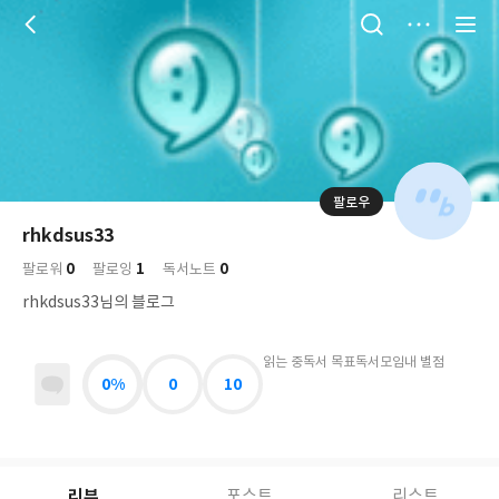
저
장
팔로우
나
의
rhkdsus33
님
대
사
0
1
0
의
팔로워
팔로잉
독서노트
표
락
사
사
배
rhkdsus33님의 블로그
진
경
락
읽는 중
독서 목표
독서모임
내 별점
0%
0
10
리뷰
포스트
리스트