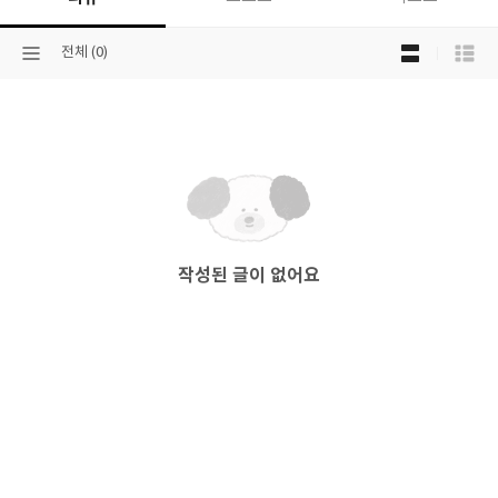
목
선
전체 (0)
록
택
보
된
기
분
선
류
택
작성된 글이 없어요