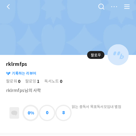
저
장
팔로우
나
의
rklrmfps
님
대
사
의
기록하는 리뷰어
표
락
사
사
배
0
1
0
팔로워
팔로잉
독서노트
진
경
락
rklrmfps님의 사락
읽는 중
독서 목표
독서모임
내 별점
0%
0
8