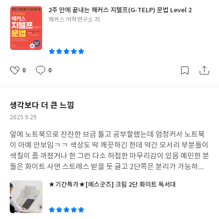
는 용도로 썼음
2주 만에 끝내는 해커스 지텔프(G-TELP) 문법 Level 2
글
해커스 어학연구소 저
쓴
이
0
0
좋
댓
작
아
글
성
요
일
생각보다 더 큰 느낌
작
2025.9.29
성
앞에 노트북으로 잔잔한 브금 틀고 공부할랬는데 엄청커서 노트북
일
이 아예 안보임ㅋㅋ 색상도 딱 깨끗하긴 한데 약간 모서리 부분들이
색칠이 좀 까졌거나 한 그런 다소 허접한 마무리감이 있음 예민한 분
들은 화이트 사면 스트레스 받을 듯 글고 2단쪽은 분리가 가능하긴
한데 각도가 뭔가 좀 앞에 튀어나온느낌이 커서 1단쪽을 좀더 조절
★기간특가★[예스굿즈] 크림 2단 화이트 독서대
잘 해야됨 산 것에 후회는 없음 만족함
글
쓴
이