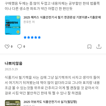
구매했음 두께는 좀 많이 두껍고 내용자체는 공부할만 한데 법률쪽
이나 다른 생소한 파트가 약간 어렵긴 한 편인듯
2025 해커스 식품안전기사 필기 한권완성 기본이론+기출문제
글
권유진 저
쓴
이
0
0
좋
댓
작
아
글
성
요
일
나쁘지않음
작
2025.9.29
성
식품기사 필기책을 사는 김에 그냥 실기책까지 사자고 생각이 들어
일
서 여기저기 뒤져봤는데 책이 많이 없더라고요 그나마 표지랑 내용
조금 볼 수 있는것들 위주로 간추리고 이게 젤 괜찮을 것 같아서 이
걸로 시킴 약간 불안하긴 한데 뭐 쩔 수 있나 잘 하겠음
2025 아보카도 식품안전기사 실기(필답형)