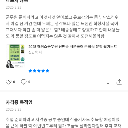
나쁘지 않음
작
2025.9.29
성
군무원 준비하려고 이것저것 알아보고 유료강의는 좀 부담스러워
일
서 이걸 산 거긴 한데 두께는 생각보다 얇은 느낌임 학창시절 국어
교재보다 약간 좀 더 얇은 느낌? 배송상태도 양호하고 안에 내용들
도 막 못할 정도로 어렵지는 않은 것 같아서 도전해볼라함
2025 해커스군무원 신민숙 쉬운국어 문학·비문학 필기노트
글
신민숙 저
쓴
이
0
0
좋
댓
작
아
글
성
요
일
자격증 목적임
작
2025.9.29
성
취업 준비하려고 자격증 공부 중인데 식품기사도 취득할 예정이었
일
음 근데 하필 딱 이번년도부터 뭔가 조금씩 달라진다길래 후딱 교재