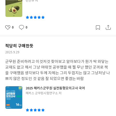
글
민찬규 저
쓴
이
0
0
좋
댓
작
아
글
성
요
일
적당히 구매한듯
작
2025.9.29
성
군무원 준비하려고 이것저것 찾아보고 알아보다가 뭔가 딱 와닿는
일
교재도 없고 해서 그냥 여태껏 공부했을 때 젤 무난 했던 곳꺼로 책
을 구매했음 생각보다 두께 자체는 그리 두껍지는 않고 그냥저냥 나
쁘지 않은 정도인 것 같음 잘 되었으면 좋겠는 바람
2025 해커스군무원 실전동형모의고사 국어
글
해커스 군무원시험연구소 저
쓴
이