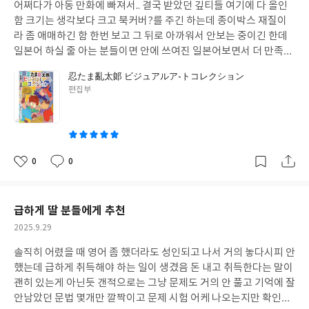
어쩌다가 아동 만화에 빠져서.. 결국 받았던 깊티들 여기에 다 올인
일
함 크기는 생각보다 크고 북커버?를 주긴 하는데 종이박스 재질이
라 좀 애매하긴 함 한번 보고 그 뒤로 아까워서 안보는 중이긴 한데
일본어 하실 줄 아는 분들이면 안에 쓰여진 일본어보면서 더 만족할
듯
忍たま亂太郞 ビジュアルア-トコレクション
글
편집부
쓴
이
0
0
좋
댓
작
아
글
성
요
일
급하게 딸 분들에게 추천
작
2025.9.29
성
솔직히 어렸을 때 영어 좀 했더라도 성인되고 나서 거의 놓다시피 안
일
했는데 급하게 취득해야 하는 일이 생겼음 돈 내고 취득한다는 말이
괜히 있는게 아닌듯 갠적으로는 그냥 문제도 거의 안 풀고 기억에 잘
안남았던 문법 몇개만 깔짝이고 문제 시험 어케 나오는지만 확인하