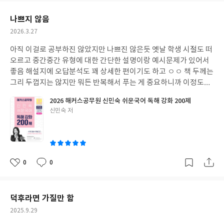
요
일
나쁘지 않음
작
2026.3.27
성
아직 이걸로 공부하진 않았지만 나쁘진 않은듯 옛날 학생 시절도 떠
일
오르고 중간중간 유형에 대한 간단한 설명이랑 예시문제가 있어서
좋음 해설지에 오답분석도 꽤 상세한 편이기도 하고 ㅇㅇ 책 두께는
그리 두껍지는 않지만 뭐든 반복해서 푸는 게 중요하니까 이정도면
괜찮은 듯
2026 해커스공무원 신민숙 쉬운국어 독해 강화 200제
글
신민숙 저
쓴
이
0
0
좋
댓
작
아
글
성
요
일
덕후라면 가질만 함
작
2025.9.29
성