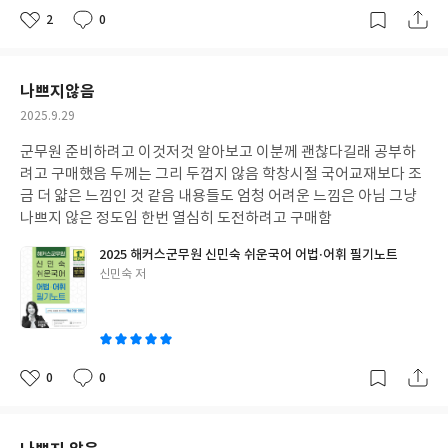
2
0
좋
댓
작
아
글
성
요
일
나쁘지않음
작
2025.9.29
성
군무원 준비하려고 이것저것 알아보고 이분께 괜찮다길래 공부하
일
려고 구매했음 두께는 그리 두껍지 않음 학창시절 국어교재보다 조
금 더 얇은 느낌인 것 같음 내용들도 엄청 어려운 느낌은 아님 그냥
나쁘지 않은 정도임 한번 열심히 도전하려고 구매함
2025 해커스군무원 신민숙 쉬운국어 어법·어휘 필기노트
글
신민숙 저
쓴
이
0
0
좋
댓
작
아
글
성
요
일