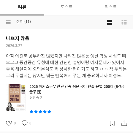
리뷰
포스트
리스트
목
선
전체 (11)
록
택
보
된
기
나쁘지 않음
분
선
류
택
작
2026.3.27
성
아직 이걸로 공부하진 않았지만 나쁘진 않은듯 옛날 학생 시절도 떠
일
오르고 중간중간 유형에 대한 간단한 설명이랑 예시문제가 있어서
좋음 해설지에 오답분석도 꽤 상세한 편이기도 하고 ㅇㅇ 책 두께는
그리 두껍지는 않지만 뭐든 반복해서 푸는 게 중요하니까 이정도면
괜찮은 듯
2026 해커스군무원 신민숙 쉬운국어 빈출 문법 200제 (9·7급
군무원)
글
신민숙 저
쓴
이
0
0
좋
댓
작
아
글
성