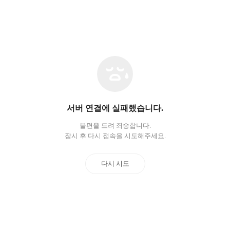
네
트
워
크
오
서버 연결에 실패했습니다.
류
불편을 드려 죄송합니다.
잠시 후 다시 접속을 시도해주세요.
다시 시도