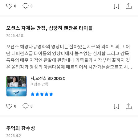
정점만, 결론만을 서술하고있어서 굳이 지면이많을필요가없을책
0
0
좋
댓
작
이다 아주 만족한다
아
글
성
요
일
오션스 자체는 만점, 상당히 괜찬은 타이틀
작
2026.4.18
성
오션스 해양다큐영화의 영상미는 살아있는지구 와 라이프 외 그 어
일
떤 레퍼런스급 타이틀의 영상미에서 볼수없는 섬세함 그리고 감독
특유의 매우 지적인 관찰에 관람내내 가족들과 시작부터 끝까지 깊
은 몰입감과 영상의 아름다움에 매료되어서 시간가는줄모르고 시
청하였다 아주 좋은 타이틀이다 이창동감독님의 시 는 일상을다룬
시,오션스 BD 2DISC
삶의 소중함을다룬 드라마 형식의 영화인데, 구매전엔 굳이 두타이
글
이창동 감독
틀의 상관관계가있을까? 하여 개별 구매를 목적으로했으나 관람하
쓴
고나니 참 아이러니 한 상관관계가있으므로 두 타이틀의 합본은 진
이
귀한 가치가있다고 생각된다 적극 추천한다
0
0
좋
댓
작
아
글
성
요
일
추억의 감수성
작
2026.4.2