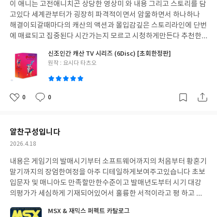
이 애니는 고전애니치곤 상당한 영상미 와 내용 그리고 스토리를 담
일
고있다 세계관부터가 굉장히 파격적이면서 암울하면서 하나하나
해결이되갈때마다의 캐산의 액션과 몰입감깊은 스토리라인에 단번
에 매료되고 집중된다 시간가는지 모르고 시청하게만든다 추천한
다 고전SF애니중 이만한 작품찾기어렵다
신조인간 캐산 TV 시리즈 (6Disc) [초회한정판]
글
원작 : 요시다 타츠오
쓴
이
0
0
좋
댓
작
아
글
성
요
일
알찬구성입니다
작
2026.4.18
성
내용은 게임기의 발매시기부터 소프트웨어까지의 처음부터 황혼기
일
말기까지의 장엄한여정을 아주 디테일하게보여주고있습니다 초보
입문자 및 매니아도 만족할만한수준이고 발매년도부터 시기 대강
의평가가 세심하게 기재되어있어서 훌륭한 서적이라고 평 하고 싶
어요 특히 재믹스는 국내에 추억을가진 7080도 많기때문에 기쁨이
MSX & 재믹스 퍼펙트 카탈로그
배가 됩니다