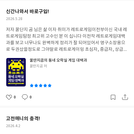
요
일
신간나와서 바로구입!
작
2026.5.28
성
저자 꿀단지 곰 님은 삶 이자 취미가 레트로게임이전부이신 국내 레
일
트로게임탐정 최고위 고수인 분 이 십니다 이전작 레트로게임대백
과를 보고 너무나도 완벽하게 정리가 잘 되어있어서 영구소장용으
로 두권샀을정도로 그야말로 레트로게이밍 초심자, 중급자, 상급자
에게 두루 어필되는 필수도서였엇죠....이번 신작은 말그대로 동네
꿀딴지곰의 동네 오락실 게임 대백과
오락실에서 구동되던 명작엔 수작게임들의 설명과 그 시절의 감수
글
꿀딴지곰 저
성 겜성을 느낄수있는 필독도서로서 다시 한번 그리운 그때 그 시절
쓴
로 모험과 여행을떠날수있도록....아주 상세하게 잘 정리가되어진 필
이
수 도서입니다 항상 감사합니다
0
0
좋
댓
작
아
글
성
요
일
고전애니의 충격!
작
2026.4.2
성