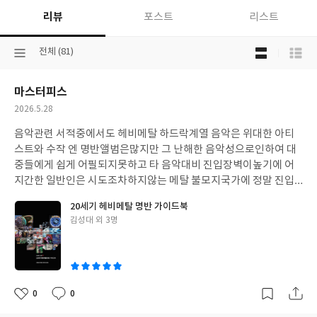
리뷰
포스트
리스트
목
선
전체 (81)
록
택
보
된
기
마스터피스
분
선
류
택
작
2026.5.28
성
음악관련 서적중에서도 헤비메탈 하드락계열 음악은 위대한 아티
일
스트와 수작 엔 명반앨범은많지만 그 난해한 음악성으로인하여 대
중들에게 쉽게 어필되지못하고 타 음악대비 진입장벽이높기에 어
지간한 일반인은 시도조차하지않는 메탈 불모지국가에 정말 진입
부터 알기쉬운 문장과 상세하고 섬세한 설명덕분에 일반인도 입문
20세기 헤비메탈 명반 가이드북
하기쉬운 서적인것같다 내용은 뭐 명 아티스트의 명반앨범위주로
글
김성대 외 3명
아주 상세하게 서술되어있어서 지식을 습득하기에 충분하고 무엇
쓴
보다 내용도 굉장히 재미있다! 음악서적중 완성도가 굉장히뛰어난
이
가이드북이다
0
0
좋
댓
작
아
글
성