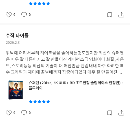
아주좋은 작품 이렇게 복원되어서 너무나도기쁘고 앞으로도 계속
출시되었으면좋겠습니다
0
0
좋
댓
작
아
글
성
요
일
수작 타이틀
작
2026.2.3
성
워낙에 어려서부터 히어로물을 좋아하는것도있지만 최신의 슈퍼맨
일
은 매우 잘 다듬어지고 잘 만들어진 레퍼런스급 영화이다 화질,사운
드,스토리등등 최신의 기술이 더 해진만큼 관람내내 아주 화려한 특
수 그래픽과 재미에 끝날때까지 집중이되었다 매우 잘 만들어진 슈
퍼맨이다 4K 화질은 말 그대로 경이롭기까지하다
슈퍼맨 (2Disc, 4K UHD+ BD 초도한정 슬립케이스 한정반) :
블루레이
글
쓴
이
0
0
좋
댓
작
아
글
성
요
일