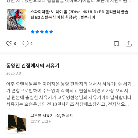
웠던 지루했던요소나 답답함을 찾아보기어렵다 모든게 시원시원하
게 진행되며 액션역시 가히 입이다물어지지않는다
스파이더맨: 노 웨이 홈 (2Disc, 4K UHD+BD 렌티큘러 풀슬
립 B2 스틸북 넘버링 한정판) : 블루레이
글
쓴
이
0
0
좋
댓
작
아
글
성
요
일
동양인 관점에서의 서유기
작
2026.3.8
성
아주 오랜세월부터 이어져온 동양 판타지의 대서사 서유기! 수 세기
일
가 변함으로인하여 수도없이 각색되고 편집되어왔고 가장 오리지
날 원본에 충실한 서유기가 고우영선생님의 서유기가아닐까합니다
서유기는 오승은님의 전 10권시리즈 책장에소장하고, 전자책으로
도 소장중이지만 이걸 나이들어 나중에보려하니, 현대판으로 재해
고우영 서유기 : 상,하 세트
석된내용들과 짬뽕이되서 도무지 집중이안되고 어려운 필체로인해
글
고우영 글그림
집중하기가 너무 어려웠는데 고우영님의 서유기는 만화로되어있어
쓴
서 이해하기쉽고, 이걸 먼저 입문하고 소설로 넘어가길 추천합니다
이