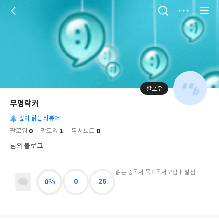
저
장
팔로우
나
의
무명락커
님
대
사
의
깊이 읽는 리뷰어
표
락
사
사
배
0
1
0
팔로워
팔로잉
독서노트
진
경
락
님의 블로그
읽는 중
독서 목표
독서모임
내 별점
0%
0
26