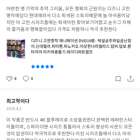
성
아련한 옛 기억의 추억 그리움, 모든 행복의 근원지는 디즈니 고전
일
명작에있다 현대에와서 다소 퇴색된 스토리때문에 늘 아쉬움이남
지만 이 고전 시리즈들에는 퇴색이란 찾아보기어렵고 순수그 자체
의 즐거움과 행복함이있다 가격도 저렴하니 적극 추천한다
디즈니 고전명작 애니메이션 DVD10종- 백설공주와일곱난장
이.신데렐라.피터팬.피노키오.이상한나라엘리스.밤비.덤보.환
타지아.미키와콩줄기.레이디와트램프
글
쓴
이
0
0
좋
댓
작
아
글
성
요
일
최고작이다
작
2026.4.2
성
이 작품은 반드시 4K 블루레이로 소장을권한다 완벽한 레퍼런스타
일
이틀이며, 스파이더맨 시리즈 통틀어서 스토리 영상미 사운드 모든
것이 압권이다 적극적으로 추천한다 이전 시리즈들에서 다소 아쉬