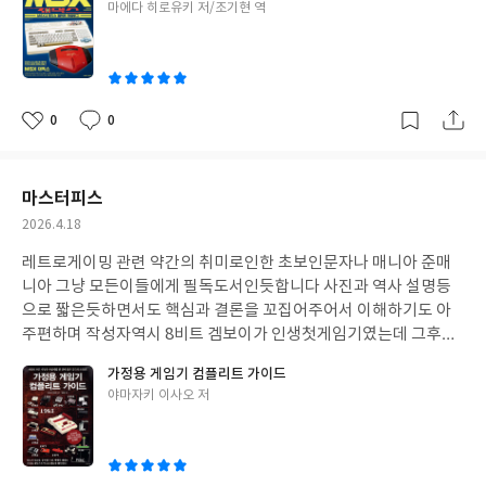
글
마에다 히로유키 저/조기현 역
쓴
이
0
0
좋
댓
작
아
글
성
요
일
마스터피스
작
2026.4.18
성
레트로게이밍 관련 약간의 취미로인한 초보인문자나 매니아 준매
일
니아 그냥 모든이들에게 필독도서인듯합니다 사진과 역사 설명등
으로 짧은듯하면서도 핵심과 결론을 꼬집어주어서 이해하기도 아
주편하며 작성자역시 8비트 겜보이가 인생첫게임기였는데 그후로
비디오게이머생활 그리고 어느정도의 레트로게임 매니아 중에서도
가정용 게임기 컴플리트 가이드
상위 레벨이라고 생각하는 엄청난 컬렉터임에도불구하고, 모르는
글
야마자키 이사오 저
게임기나 대표소프트가 이리도없었다는것 그리고 모르는 게임기들
쓴
과 소프트가 이리 많았엇다는것은 나름 컬렉터임에 자존심이 상하
이
는 수준이였엇다 책이 짧아서 안좋게보는분도계신것같지만, 필수
적으로필요한 정보량과 필수적으로필요한 지식만을 뽑은 한마디로